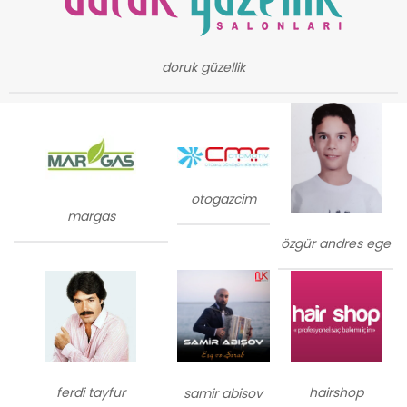
doruk güzellik
otogazcim
margas
özgür andres ege
ferdi tayfur
hairshop
samir abisov