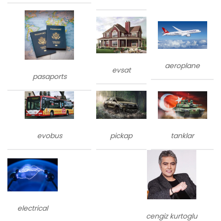
aeroplane
evsat
pasaports
evobus
tanklar
pickap
electrical
cengiz kurtoglu