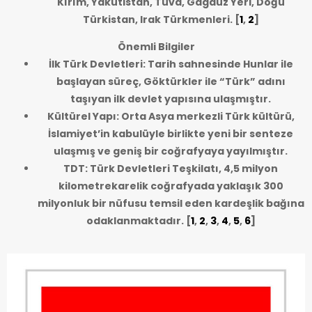
Kırım, Yakutistan, Tuva, Gagauz Yeri, Doğu
Türkistan, Irak Türkmenleri.
[
1
,
2
]
Önemli Bilgiler
İlk Türk Devletleri: Tarih sahnesinde Hunlar ile
başlayan süreç, Göktürkler ile “Türk” adını
taşıyan ilk devlet yapısına ulaşmıştır.
Kültürel Yapı: Orta Asya merkezli Türk kültürü,
İslamiyet’in kabulüyle birlikte yeni bir senteze
ulaşmış ve geniş bir coğrafyaya yayılmıştır.
TDT: Türk Devletleri Teşkilatı, 4,5 milyon
kilometrekarelik coğrafyada yaklaşık 300
milyonluk bir nüfusu temsil eden kardeşlik bağına
odaklanmaktadır.
[
1
,
2
,
3
,
4
,
5
,
6
]