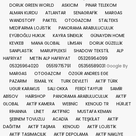
DORUK GREEN WORLD
ASKICIM
PINAR TELEKOM
ALMAN KURDU
ATLANTAR
SENAGRAFİK
MARGAS
WANDSTOFF
PAKTEL
OTOGAZCIM
STALTEKS
MEDİFARMA LOJİSTİK
PANORAMA ARABULUCULUK
EYÜBOĞLU HUKUK
KAYRA SİNEKLİK
GÜNAYDIN HOME
KEVKEB
MANA GLOBAL
LİMSAN
DORUK GÜZELLİK
SANPLASTİK
MARUFPLEKSİ
SHADOW TEKSTİL
ALP
HAFRİYAT
METİN ALP HAFRİYAT
05326964099
05326964020
05519715791
05356589031
Google By
MARGAS
OTOGAZCIM
ÖZGÜR ANDRES EGE
PAZARIM
İSMAİL YK
TURK DEVLETİ
AKTİF TÜRK
UGUR KARAKUS
SALI OKKA
FERDİ TAYFUR
SAMİR
ABİSOV
HAİRSHOP
PANORAMA ARABULUCULUK
AKTİF
GLOBAL
AKTİF KAMERA
WEBNİC
KENOUD TR
HÜRJET
RİHANNA
LİNET
AKTİFNİC
MUSTAFA KEMAN
ŞEBNEM TOVUZLU
ACADİA
AK TEŞKİLAT
AKTİF
DAĞITIM
AKTİF TAŞIMA
KENOUD
AKTİF LOJİSTİK
AKTİF TAŞIMACILIK
AKTİF DEPOLAMA
AKTİF NAKLİYE