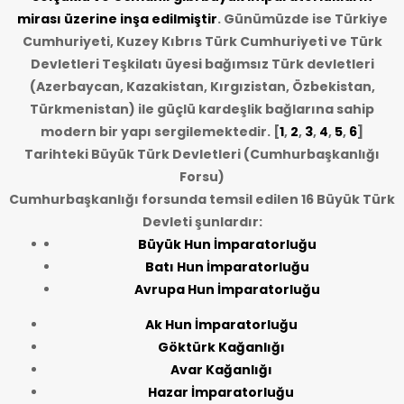
mirası üzerine inşa edilmiştir
. Günümüzde ise Türkiye
Cumhuriyeti, Kuzey Kıbrıs Türk Cumhuriyeti ve Türk
Devletleri Teşkilatı üyesi bağımsız Türk devletleri
(Azerbaycan, Kazakistan, Kırgızistan, Özbekistan,
Türkmenistan) ile güçlü kardeşlik bağlarına sahip
modern bir yapı sergilemektedir. [
1
,
2
,
3
,
4
,
5
,
6
]
Tarihteki Büyük Türk Devletleri (Cumhurbaşkanlığı
Forsu)
Cumhurbaşkanlığı forsunda temsil edilen 16 Büyük Türk
Devleti şunlardır:
Büyük Hun İmparatorluğu
Batı Hun İmparatorluğu
Avrupa Hun İmparatorluğu
Ak Hun İmparatorluğu
Göktürk Kağanlığı
Avar Kağanlığı
Hazar İmparatorluğu