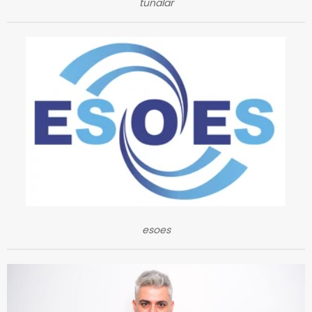
tunalar
esoes