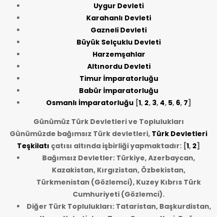
Uygur Devleti
Karahanlı Devleti
Gazneli Devleti
Büyük Selçuklu Devleti
Harzemşahlar
Altınordu Devleti
Timur İmparatorluğu
Babür İmparatorluğu
Osmanlı İmparatorluğu
[
1
,
2
,
3
,
4
,
5
,
6
,
7
]
Günümüz Türk Devletleri ve Toplulukları
Günümüzde bağımsız Türk devletleri,
Türk Devletleri
Teşkilatı
çatısı altında işbirliği yapmaktadır: [
1
,
2
]
Bağımsız Devletler: Türkiye, Azerbaycan,
Kazakistan, Kırgızistan, Özbekistan,
Türkmenistan (Gözlemci), Kuzey Kıbrıs Türk
Cumhuriyeti (Gözlemci).
Diğer Türk Toplulukları: Tataristan, Başkurdistan,