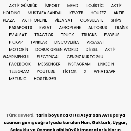
AKTİF GÜMRÜK
İMPORT
MEHDİ
LOJİSTİC
AKTİF
HOLDİNG
MUSTAFA SANDAL
KEVKEB
HOUZEZ
AKTİF
PLAZA
AKTİF ONLİNE
VİLLA SAT
CONSULATE
SHİPS
PASAPORTS
EVSAT
AEROPLANE
AUTOBUS
TRAİNS
EV ALSAT
TRACTOR
TRUCK
TRUCKS
EVOBUS
PİCKAP
TANKLAR
DİSCOVERİES
ARSASAT
MOTORİN
DORUK GREEN WORLD
DİESEL
AKTİF
GAYRİMENKUL
ELECTRİCAL
CENGİZ KURTOGLU
FACEBOOK
MESSENGER
İNSTAGRAM
LİNKEDİN
TELEGRAM
YOUTUBE
TİKTOK
X
WHATSAPP
METUNİC
HOSTİNGER
Türk devleti,
tarih
boyunca Orta Asya’dan Avrupa’ya
uzanan geniş coğrafyada kurulan Hun, Göktürk, Uygur,
Selçuklu ve Osmanlı gibi büyük imparatorlukların