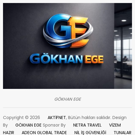
GÖKHAN EGE
Copyright © 2026
AKTİFNET
, Bütün hakları saklıdır. Design
By
GÖKHAN EGE
Sponsor By
NETRA TRAVEL
VİZEM
HAZIR
ADEON GLOBAL TRADE
NİL İŞ GÜVENLİĞİ
TUNALAR