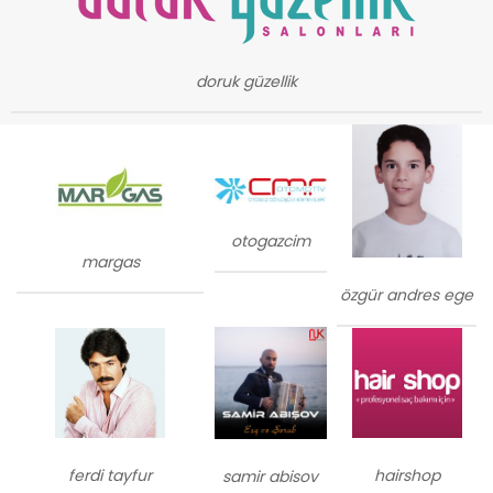
doruk güzellik
otogazcim
margas
özgür andres ege
ferdi tayfur
hairshop
samir abisov