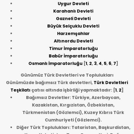
Uygur Devleti
Karahanlı Devleti
Gazneli Devleti
Büyük Selçuklu Devleti
Harzemşahlar
Altınordu Devleti
Timur İmparatorluğu
Babür İmparatorluğu
Osmanlı İmparatorluğu
[
1
,
2
,
3
,
4
,
5
,
6
,
7
]
Günümüz Türk Devletleri ve Toplulukları
Günümüzde bağımsız Türk devletleri,
Türk Devletleri
Teşkilatı
çatısı altında işbirliği yapmaktadır: [
1
,
2
]
Bağımsız Devletler: Türkiye, Azerbaycan,
Kazakistan, Kırgızistan, Özbekistan,
Türkmenistan (Gözlemci), Kuzey Kıbrıs Türk
Cumhuriyeti (Gözlemci).
Diğer Türk Toplulukları: Tataristan, Başkurdistan,