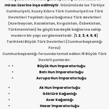
mirası üzerine inşa edilmiştir
. Günümüzde ise Türkiye
Cumhuriyeti, Kuzey Kıbrıs Türk Cumhuriyeti ve Türk
Devletleri Teşkilatı üyesi bağımsız Türk devletleri
(Azerbaycan, Kazakistan, Kırgızistan, Özbekistan,
Türkmenistan) ile güçlü kardeşlik bağlarına sahip
modern bir yapı sergilemektedir. [
1
,
2
,
3
,
4
,
5
,
6
]
Tarihteki Büyük Türk Devletleri (Cumhurbaşkanlığı
Forsu)
Cumhurbaşkanlığı forsunda temsil edilen 16 Büyük Türk
Devleti şunlardır:
Büyük Hun İmparatorluğu
Batı Hun İmparatorluğu
Avrupa Hun İmparatorluğu
Ak Hun İmparatorluğu
Göktürk Kağanlığı
Avar Kağanlığı
Hazar İmparatorluğu