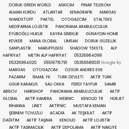
DORUK GREEN WORLD
ASKICIM
PINAR TELEKOM
ALMAN KURDU
ATLANTAR
SENAGRAFİK
MARGAS
WANDSTOFF
PAKTEL
OTOGAZCIM
STALTEKS
MEDİFARMA LOJİSTİK
PANORAMA ARABULUCULUK
EYÜBOĞLU HUKUK
KAYRA SİNEKLİK
GÜNAYDIN HOME
KEVKEB
MANA GLOBAL
LİMSAN
DORUK GÜZELLİK
SANPLASTİK
MARUFPLEKSİ
SHADOW TEKSTİL
ALP
HAFRİYAT
METİN ALP HAFRİYAT
05326964099
05326964020
05519715791
05356589031
Google By
MARGAS
OTOGAZCIM
ÖZGÜR ANDRES EGE
PAZARIM
İSMAİL YK
TURK DEVLETİ
AKTİF TÜRK
UGUR KARAKUS
SALI OKKA
FERDİ TAYFUR
SAMİR
ABİSOV
HAİRSHOP
PANORAMA ARABULUCULUK
AKTİF
GLOBAL
AKTİF KAMERA
WEBNİC
KENOUD TR
HÜRJET
RİHANNA
LİNET
AKTİFNİC
MUSTAFA KEMAN
ŞEBNEM TOVUZLU
ACADİA
AK TEŞKİLAT
AKTİF
DAĞITIM
AKTİF TAŞIMA
KENOUD
AKTİF LOJİSTİK
AKTİF TAŞIMACILIK
AKTİF DEPOLAMA
AKTİF NAKLİYE