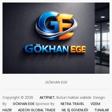
GÖKHAN EGE
Copyright © 2026
AKTİFNET
, Bütün hakları saklıdır. Design
By
GÖKHAN EGE
Sponsor By
NETRA TRAVEL
VİZEM
HAZIR
ADEON GLOBAL TRADE
NİL İŞ GÜVENLİĞİ
TUNALAR