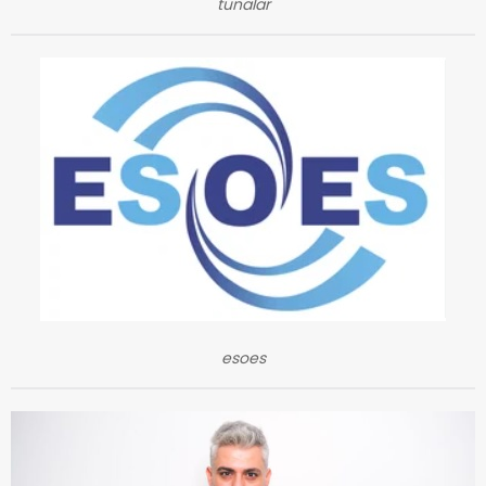
tunalar
esoes