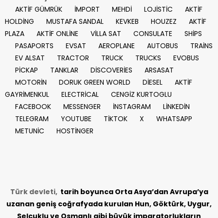
AKTİF GÜMRÜK
İMPORT
MEHDİ
LOJİSTİC
AKTİF
HOLDİNG
MUSTAFA SANDAL
KEVKEB
HOUZEZ
AKTİF
PLAZA
AKTİF ONLİNE
VİLLA SAT
CONSULATE
SHİPS
PASAPORTS
EVSAT
AEROPLANE
AUTOBUS
TRAİNS
EV ALSAT
TRACTOR
TRUCK
TRUCKS
EVOBUS
PİCKAP
TANKLAR
DİSCOVERİES
ARSASAT
MOTORİN
DORUK GREEN WORLD
DİESEL
AKTİF
GAYRİMENKUL
ELECTRİCAL
CENGİZ KURTOGLU
FACEBOOK
MESSENGER
İNSTAGRAM
LİNKEDİN
TELEGRAM
YOUTUBE
TİKTOK
X
WHATSAPP
METUNİC
HOSTİNGER
Türk devleti,
tarih
boyunca Orta Asya’dan Avrupa’ya
uzanan geniş coğrafyada kurulan Hun, Göktürk, Uygur,
Selçuklu ve Osmanlı gibi büyük imparatorlukların