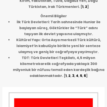
Kırım, Yakutistan, Tuva, Gagauz Yeri, Doğu
Türkistan, Irak Türkmenleri.
[
1
,
2
]
Önemli Bilgiler
İlk Türk Devletleri: Tarih sahnesinde Hunlar ile
başlayan süreç, Göktürkler ile “Türk” adını
taşıyan ilk devlet yapısına ulaşmıştır.
Kültürel Yapı: Orta Asya merkezli Türk kültürü,
İslamiyet’in kabulüyle birlikte yeni bir senteze
ulaşmış ve geniş bir coğrafyaya yayılmıştır.
TDT: Türk Devletleri Teşkilatı, 4,5 milyon
kilometrekarelik coğrafyada yaklaşık 300
milyonluk bir nüfusu temsil eden kardeşlik bağına
odaklanmaktadır.
[
1
,
2
,
3
,
4
,
5
,
6
]