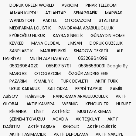
DORUK GREEN WORLD
ASKICIM
PINAR TELEKOM
ALMAN KURDU
ATLANTAR
SENAGRAFİK
MARGAS
WANDSTOFF
PAKTEL
OTOGAZCIM
STALTEKS
MEDİFARMA LOJİSTİK
PANORAMA ARABULUCULUK
EYÜBOĞLU HUKUK
KAYRA SİNEKLİK
GÜNAYDIN HOME
KEVKEB
MANA GLOBAL
LİMSAN
DORUK GÜZELLİK
SANPLASTİK
MARUFPLEKSİ
SHADOW TEKSTİL
ALP
HAFRİYAT
METİN ALP HAFRİYAT
05326964099
05326964020
05519715791
05356589031
Google By
MARGAS
OTOGAZCIM
ÖZGÜR ANDRES EGE
PAZARIM
İSMAİL YK
TURK DEVLETİ
AKTİF TÜRK
UGUR KARAKUS
SALI OKKA
FERDİ TAYFUR
SAMİR
ABİSOV
HAİRSHOP
PANORAMA ARABULUCULUK
AKTİF
GLOBAL
AKTİF KAMERA
WEBNİC
KENOUD TR
HÜRJET
RİHANNA
LİNET
AKTİFNİC
MUSTAFA KEMAN
ŞEBNEM TOVUZLU
ACADİA
AK TEŞKİLAT
AKTİF
DAĞITIM
AKTİF TAŞIMA
KENOUD
AKTİF LOJİSTİK
AKTİF TAŞIMACILIK
AKTİF DEPOLAMA
AKTİF NAKLİYE