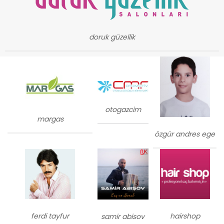
doruk güzellik
otogazcim
margas
özgür andres ege
ferdi tayfur
hairshop
samir abisov