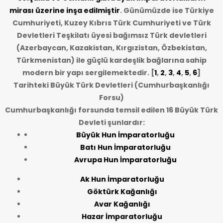
mirası üzerine inşa edilmiştir
. Günümüzde ise Türkiye
Cumhuriyeti, Kuzey Kıbrıs Türk Cumhuriyeti ve Türk
Devletleri Teşkilatı üyesi bağımsız Türk devletleri
(Azerbaycan, Kazakistan, Kırgızistan, Özbekistan,
Türkmenistan) ile güçlü kardeşlik bağlarına sahip
modern bir yapı sergilemektedir. [
1
,
2
,
3
,
4
,
5
,
6
]
Tarihteki Büyük Türk Devletleri (Cumhurbaşkanlığı
Forsu)
Cumhurbaşkanlığı forsunda temsil edilen 16 Büyük Türk
Devleti şunlardır:
Büyük Hun İmparatorluğu
Batı Hun İmparatorluğu
Avrupa Hun İmparatorluğu
Ak Hun İmparatorluğu
Göktürk Kağanlığı
Avar Kağanlığı
Hazar İmparatorluğu