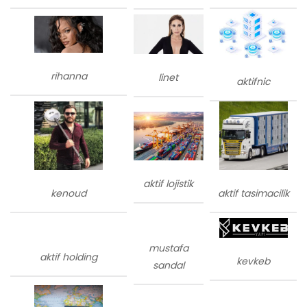
rihanna
linet
aktifnic
aktif lojistik
kenoud
aktif tasimacilik
mustafa
aktif holding
kevkeb
sandal