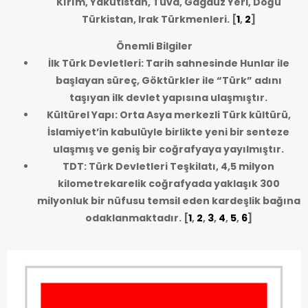
Kırım, Yakutistan, Tuva, Gagauz Yeri, Doğu
Türkistan, Irak Türkmenleri.
[
1
,
2
]
Önemli Bilgiler
İlk Türk Devletleri: Tarih sahnesinde Hunlar ile
başlayan süreç, Göktürkler ile “Türk” adını
taşıyan ilk devlet yapısına ulaşmıştır.
Kültürel Yapı: Orta Asya merkezli Türk kültürü,
İslamiyet’in kabulüyle birlikte yeni bir senteze
ulaşmış ve geniş bir coğrafyaya yayılmıştır.
TDT: Türk Devletleri Teşkilatı, 4,5 milyon
kilometrekarelik coğrafyada yaklaşık 300
milyonluk bir nüfusu temsil eden kardeşlik bağına
odaklanmaktadır.
[
1
,
2
,
3
,
4
,
5
,
6
]