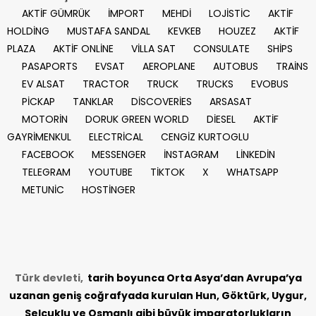
AKTİF GÜMRÜK
İMPORT
MEHDİ
LOJİSTİC
AKTİF
HOLDİNG
MUSTAFA SANDAL
KEVKEB
HOUZEZ
AKTİF
PLAZA
AKTİF ONLİNE
VİLLA SAT
CONSULATE
SHİPS
PASAPORTS
EVSAT
AEROPLANE
AUTOBUS
TRAİNS
EV ALSAT
TRACTOR
TRUCK
TRUCKS
EVOBUS
PİCKAP
TANKLAR
DİSCOVERİES
ARSASAT
MOTORİN
DORUK GREEN WORLD
DİESEL
AKTİF
GAYRİMENKUL
ELECTRİCAL
CENGİZ KURTOGLU
FACEBOOK
MESSENGER
İNSTAGRAM
LİNKEDİN
TELEGRAM
YOUTUBE
TİKTOK
X
WHATSAPP
METUNİC
HOSTİNGER
Türk devleti,
tarih
boyunca Orta Asya’dan Avrupa’ya
uzanan geniş coğrafyada kurulan Hun, Göktürk, Uygur,
Selçuklu ve Osmanlı gibi büyük imparatorlukların