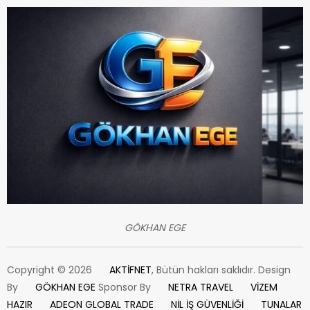
GÖKHAN EGE
Copyright © 2026
AKTİFNET
, Bütün hakları saklıdır. Design
By
GÖKHAN EGE
Sponsor By
NETRA TRAVEL
VİZEM
HAZIR
ADEON GLOBAL TRADE
NİL İŞ GÜVENLİĞİ
TUNALAR