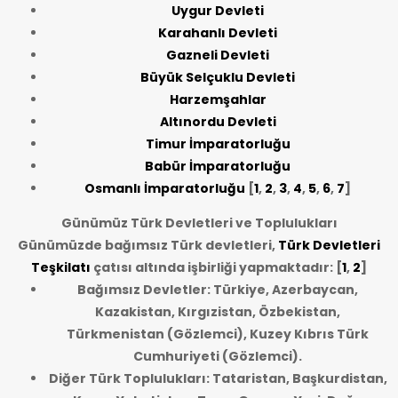
Uygur Devleti
Karahanlı Devleti
Gazneli Devleti
Büyük Selçuklu Devleti
Harzemşahlar
Altınordu Devleti
Timur İmparatorluğu
Babür İmparatorluğu
Osmanlı İmparatorluğu
[
1
,
2
,
3
,
4
,
5
,
6
,
7
]
Günümüz Türk Devletleri ve Toplulukları
Günümüzde bağımsız Türk devletleri,
Türk Devletleri
Teşkilatı
çatısı altında işbirliği yapmaktadır: [
1
,
2
]
Bağımsız Devletler: Türkiye, Azerbaycan,
Kazakistan, Kırgızistan, Özbekistan,
Türkmenistan (Gözlemci), Kuzey Kıbrıs Türk
Cumhuriyeti (Gözlemci).
Diğer Türk Toplulukları: Tataristan, Başkurdistan,