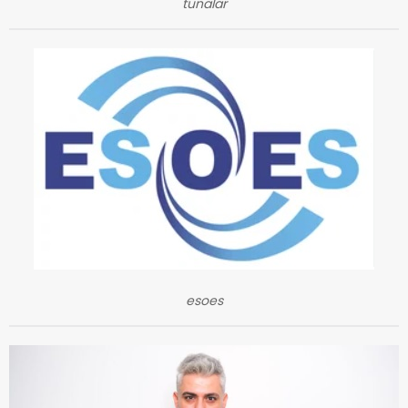
tunalar
esoes