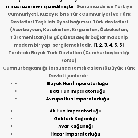
mirası üzerine inşa edilmiştir
. Günümüzde ise Türkiye
Cumhuriyeti, Kuzey Kıbrıs Türk Cumhuriyeti ve Türk
Devletleri Teşkilatı üyesi bağımsız Türk devletleri
(Azerbaycan, Kazakistan, Kırgızistan, Özbekistan,
Türkmenistan) ile güçlü kardeşlik bağlarına sahip
modern bir yapı sergilemektedir. [
1
,
2
,
3
,
4
,
5
,
6
]
Tarihteki Büyük Türk Devletleri (Cumhurbaşkanlığı
Forsu)
Cumhurbaşkanlığı forsunda temsil edilen 16 Büyük Türk
Devleti şunlardır:
Büyük Hun İmparatorluğu
Batı Hun İmparatorluğu
Avrupa Hun İmparatorluğu
Ak Hun İmparatorluğu
Göktürk Kağanlığı
Avar Kağanlığı
Hazar İmparatorluğu