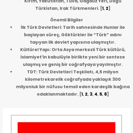
Kırım, Yakutistan, Tuva, Gagauz Yeri, Doğu
Türkistan, Irak Türkmenleri.
[
1
,
2
]
Önemli Bilgiler
İlk Türk Devletleri: Tarih sahnesinde Hunlar ile
başlayan süreç, Göktürkler ile “Türk” adını
taşıyan ilk devlet yapısına ulaşmıştır.
Kültürel Yapı: Orta Asya merkezli Türk kültürü,
İslamiyet’in kabulüyle birlikte yeni bir senteze
ulaşmış ve geniş bir coğrafyaya yayılmıştır.
TDT: Türk Devletleri Teşkilatı, 4,5 milyon
kilometrekarelik coğrafyada yaklaşık 300
milyonluk bir nüfusu temsil eden kardeşlik bağına
odaklanmaktadır.
[
1
,
2
,
3
,
4
,
5
,
6
]