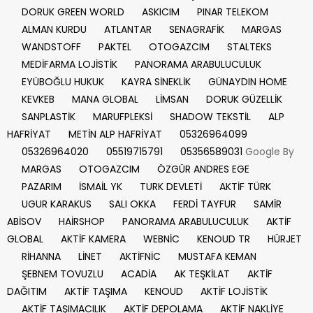
DORUK GREEN WORLD
ASKICIM
PINAR TELEKOM
ALMAN KURDU
ATLANTAR
SENAGRAFİK
MARGAS
WANDSTOFF
PAKTEL
OTOGAZCIM
STALTEKS
MEDİFARMA LOJİSTİK
PANORAMA ARABULUCULUK
EYÜBOĞLU HUKUK
KAYRA SİNEKLİK
GÜNAYDIN HOME
KEVKEB
MANA GLOBAL
LİMSAN
DORUK GÜZELLİK
SANPLASTİK
MARUFPLEKSİ
SHADOW TEKSTİL
ALP
HAFRİYAT
METİN ALP HAFRİYAT
05326964099
05326964020
05519715791
05356589031
Google By
MARGAS
OTOGAZCIM
ÖZGÜR ANDRES EGE
PAZARIM
İSMAİL YK
TURK DEVLETİ
AKTİF TÜRK
UGUR KARAKUS
SALI OKKA
FERDİ TAYFUR
SAMİR
ABİSOV
HAİRSHOP
PANORAMA ARABULUCULUK
AKTİF
GLOBAL
AKTİF KAMERA
WEBNİC
KENOUD TR
HÜRJET
RİHANNA
LİNET
AKTİFNİC
MUSTAFA KEMAN
ŞEBNEM TOVUZLU
ACADİA
AK TEŞKİLAT
AKTİF
DAĞITIM
AKTİF TAŞIMA
KENOUD
AKTİF LOJİSTİK
AKTİF TAŞIMACILIK
AKTİF DEPOLAMA
AKTİF NAKLİYE