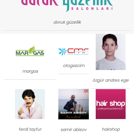
doruk güzellik
otogazcim
margas
özgür andres ege
ferdi tayfur
hairshop
samir abisov