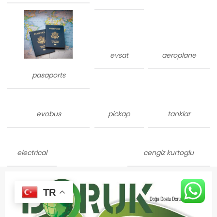
evsat
aeroplane
pasaports
evobus
pickap
tanklar
electrical
cengiz kurtoglu