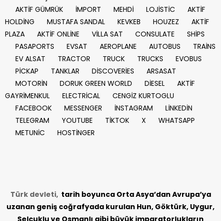
AKTİF GÜMRÜK
İMPORT
MEHDİ
LOJİSTİC
AKTİF
HOLDİNG
MUSTAFA SANDAL
KEVKEB
HOUZEZ
AKTİF
PLAZA
AKTİF ONLİNE
VİLLA SAT
CONSULATE
SHİPS
PASAPORTS
EVSAT
AEROPLANE
AUTOBUS
TRAİNS
EV ALSAT
TRACTOR
TRUCK
TRUCKS
EVOBUS
PİCKAP
TANKLAR
DİSCOVERİES
ARSASAT
MOTORİN
DORUK GREEN WORLD
DİESEL
AKTİF
GAYRİMENKUL
ELECTRİCAL
CENGİZ KURTOGLU
FACEBOOK
MESSENGER
İNSTAGRAM
LİNKEDİN
TELEGRAM
YOUTUBE
TİKTOK
X
WHATSAPP
METUNİC
HOSTİNGER
Türk devleti,
tarih
boyunca Orta Asya’dan Avrupa’ya
uzanan geniş coğrafyada kurulan Hun, Göktürk, Uygur,
Selçuklu ve Osmanlı gibi büyük imparatorlukların