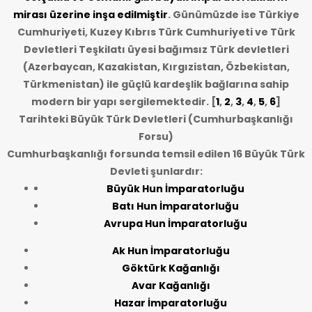
mirası üzerine inşa edilmiştir
. Günümüzde ise Türkiye
Cumhuriyeti, Kuzey Kıbrıs Türk Cumhuriyeti ve Türk
Devletleri Teşkilatı üyesi bağımsız Türk devletleri
(Azerbaycan, Kazakistan, Kırgızistan, Özbekistan,
Türkmenistan) ile güçlü kardeşlik bağlarına sahip
modern bir yapı sergilemektedir. [
1
,
2
,
3
,
4
,
5
,
6
]
Tarihteki Büyük Türk Devletleri (Cumhurbaşkanlığı
Forsu)
Cumhurbaşkanlığı forsunda temsil edilen 16 Büyük Türk
Devleti şunlardır:
Büyük Hun İmparatorluğu
Batı Hun İmparatorluğu
Avrupa Hun İmparatorluğu
Ak Hun İmparatorluğu
Göktürk Kağanlığı
Avar Kağanlığı
Hazar İmparatorluğu