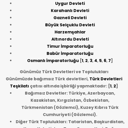
Uygur Devleti
Karahanlı Devleti
Gazneli Devleti
Büyük Selçuklu Devleti
Harzemşahlar
Altınordu Devleti
Timur İmparatorluğu
Babür İmparatorluğu
Osmanlı İmparatorluğu
[
1
,
2
,
3
,
4
,
5
,
6
,
7
]
Günümüz Türk Devletleri ve Toplulukları
Günümüzde bağımsız Türk devletleri,
Türk Devletleri
Teşkilatı
çatısı altında işbirliği yapmaktadır: [
1
,
2
]
Bağımsız Devletler: Türkiye, Azerbaycan,
Kazakistan, Kırgızistan, Özbekistan,
Türkmenistan (Gözlemci), Kuzey Kıbrıs Türk
Cumhuriyeti (Gözlemci).
Diğer Türk Toplulukları: Tataristan, Başkurdistan,