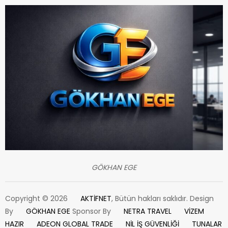
GÖKHAN EGE
Copyright © 2026
AKTİFNET
, Bütün hakları saklıdır. Design
By
GÖKHAN EGE
Sponsor By
NETRA TRAVEL
VİZEM
HAZIR
ADEON GLOBAL TRADE
NİL İŞ GÜVENLİĞİ
TUNALAR