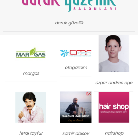
doruk güzellik
otogazcim
margas
özgür andres ege
ferdi tayfur
hairshop
samir abisov