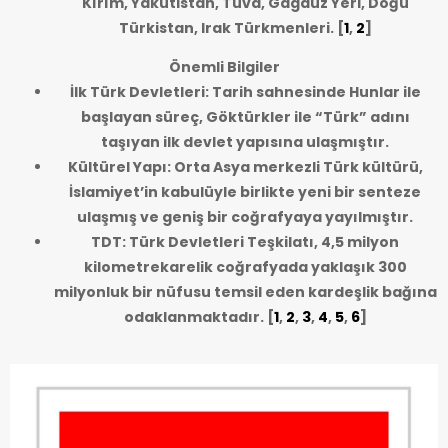
Kırım, Yakutistan, Tuva, Gagauz Yeri, Doğu
Türkistan, Irak Türkmenleri.
[
1
,
2
]
Önemli Bilgiler
İlk Türk Devletleri: Tarih sahnesinde Hunlar ile
başlayan süreç, Göktürkler ile “Türk” adını
taşıyan ilk devlet yapısına ulaşmıştır.
Kültürel Yapı: Orta Asya merkezli Türk kültürü,
İslamiyet’in kabulüyle birlikte yeni bir senteze
ulaşmış ve geniş bir coğrafyaya yayılmıştır.
TDT: Türk Devletleri Teşkilatı, 4,5 milyon
kilometrekarelik coğrafyada yaklaşık 300
milyonluk bir nüfusu temsil eden kardeşlik bağına
odaklanmaktadır.
[
1
,
2
,
3
,
4
,
5
,
6
]