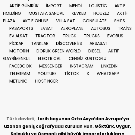
AKTİF GÜMRÜK
İMPORT
MEHDİ
LOJİSTİC
AKTİF
HOLDİNG
MUSTAFA SANDAL
KEVKEB
HOUZEZ
AKTİF
PLAZA
AKTİF ONLİNE
VİLLA SAT
CONSULATE
SHİPS
PASAPORTS
EVSAT
AEROPLANE
AUTOBUS
TRAİNS
EV ALSAT
TRACTOR
TRUCK
TRUCKS
EVOBUS
PİCKAP
TANKLAR
DİSCOVERİES
ARSASAT
MOTORİN
DORUK GREEN WORLD
DİESEL
AKTİF
GAYRİMENKUL
ELECTRİCAL
CENGİZ KURTOGLU
FACEBOOK
MESSENGER
İNSTAGRAM
LİNKEDİN
TELEGRAM
YOUTUBE
TİKTOK
X
WHATSAPP
METUNİC
HOSTİNGER
Türk devleti,
tarih
boyunca Orta Asya’dan Avrupa’ya
uzanan geniş coğrafyada kurulan Hun, Göktürk, Uygur,
Selçuklu ve Osmanlı gibi büyük imparatorlukların