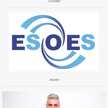
tunalar
esoes