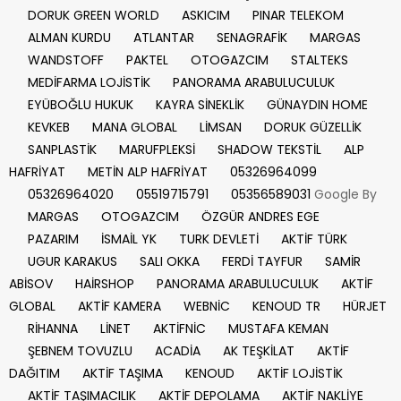
DORUK GREEN WORLD
ASKICIM
PINAR TELEKOM
ALMAN KURDU
ATLANTAR
SENAGRAFİK
MARGAS
WANDSTOFF
PAKTEL
OTOGAZCIM
STALTEKS
MEDİFARMA LOJİSTİK
PANORAMA ARABULUCULUK
EYÜBOĞLU HUKUK
KAYRA SİNEKLİK
GÜNAYDIN HOME
KEVKEB
MANA GLOBAL
LİMSAN
DORUK GÜZELLİK
SANPLASTİK
MARUFPLEKSİ
SHADOW TEKSTİL
ALP
HAFRİYAT
METİN ALP HAFRİYAT
05326964099
05326964020
05519715791
05356589031
Google By
MARGAS
OTOGAZCIM
ÖZGÜR ANDRES EGE
PAZARIM
İSMAİL YK
TURK DEVLETİ
AKTİF TÜRK
UGUR KARAKUS
SALI OKKA
FERDİ TAYFUR
SAMİR
ABİSOV
HAİRSHOP
PANORAMA ARABULUCULUK
AKTİF
GLOBAL
AKTİF KAMERA
WEBNİC
KENOUD TR
HÜRJET
RİHANNA
LİNET
AKTİFNİC
MUSTAFA KEMAN
ŞEBNEM TOVUZLU
ACADİA
AK TEŞKİLAT
AKTİF
DAĞITIM
AKTİF TAŞIMA
KENOUD
AKTİF LOJİSTİK
AKTİF TAŞIMACILIK
AKTİF DEPOLAMA
AKTİF NAKLİYE