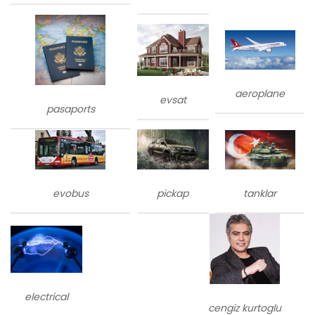
aeroplane
evsat
pasaports
evobus
tanklar
pickap
electrical
cengiz kurtoglu