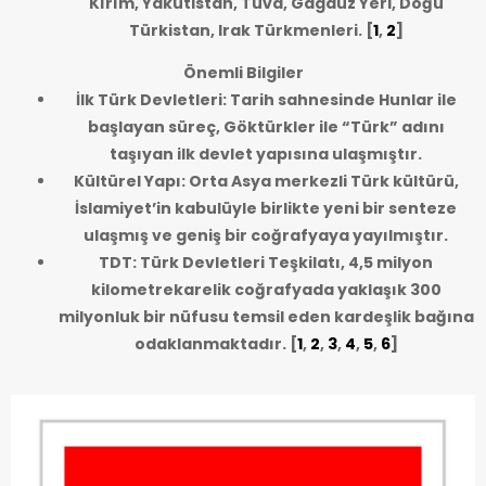
Kırım, Yakutistan, Tuva, Gagauz Yeri, Doğu
Türkistan, Irak Türkmenleri.
[
1
,
2
]
Önemli Bilgiler
İlk Türk Devletleri: Tarih sahnesinde Hunlar ile
başlayan süreç, Göktürkler ile “Türk” adını
taşıyan ilk devlet yapısına ulaşmıştır.
Kültürel Yapı: Orta Asya merkezli Türk kültürü,
İslamiyet’in kabulüyle birlikte yeni bir senteze
ulaşmış ve geniş bir coğrafyaya yayılmıştır.
TDT: Türk Devletleri Teşkilatı, 4,5 milyon
kilometrekarelik coğrafyada yaklaşık 300
milyonluk bir nüfusu temsil eden kardeşlik bağına
odaklanmaktadır.
[
1
,
2
,
3
,
4
,
5
,
6
]