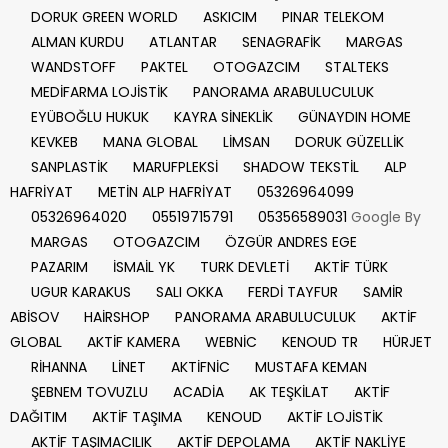
DORUK GREEN WORLD
ASKICIM
PINAR TELEKOM
ALMAN KURDU
ATLANTAR
SENAGRAFİK
MARGAS
WANDSTOFF
PAKTEL
OTOGAZCIM
STALTEKS
MEDİFARMA LOJİSTİK
PANORAMA ARABULUCULUK
EYÜBOĞLU HUKUK
KAYRA SİNEKLİK
GÜNAYDIN HOME
KEVKEB
MANA GLOBAL
LİMSAN
DORUK GÜZELLİK
SANPLASTİK
MARUFPLEKSİ
SHADOW TEKSTİL
ALP
HAFRİYAT
METİN ALP HAFRİYAT
05326964099
05326964020
05519715791
05356589031
Google By
MARGAS
OTOGAZCIM
ÖZGÜR ANDRES EGE
PAZARIM
İSMAİL YK
TURK DEVLETİ
AKTİF TÜRK
UGUR KARAKUS
SALI OKKA
FERDİ TAYFUR
SAMİR
ABİSOV
HAİRSHOP
PANORAMA ARABULUCULUK
AKTİF
GLOBAL
AKTİF KAMERA
WEBNİC
KENOUD TR
HÜRJET
RİHANNA
LİNET
AKTİFNİC
MUSTAFA KEMAN
ŞEBNEM TOVUZLU
ACADİA
AK TEŞKİLAT
AKTİF
DAĞITIM
AKTİF TAŞIMA
KENOUD
AKTİF LOJİSTİK
AKTİF TAŞIMACILIK
AKTİF DEPOLAMA
AKTİF NAKLİYE