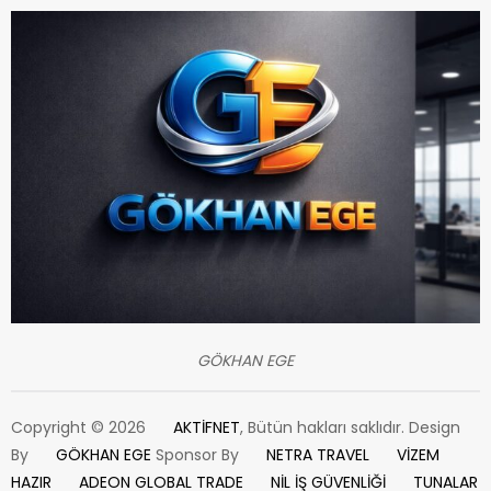
GÖKHAN EGE
Copyright © 2026
AKTİFNET
, Bütün hakları saklıdır. Design
By
GÖKHAN EGE
Sponsor By
NETRA TRAVEL
VİZEM
HAZIR
ADEON GLOBAL TRADE
NİL İŞ GÜVENLİĞİ
TUNALAR