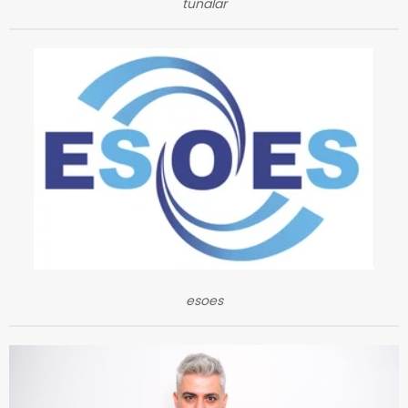
tunalar
esoes