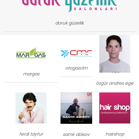
doruk güzellik
otogazcim
margas
özgür andres ege
ferdi tayfur
hairshop
samir abisov