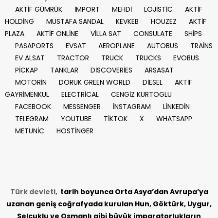
AKTİF GÜMRÜK
İMPORT
MEHDİ
LOJİSTİC
AKTİF
HOLDİNG
MUSTAFA SANDAL
KEVKEB
HOUZEZ
AKTİF
PLAZA
AKTİF ONLİNE
VİLLA SAT
CONSULATE
SHİPS
PASAPORTS
EVSAT
AEROPLANE
AUTOBUS
TRAİNS
EV ALSAT
TRACTOR
TRUCK
TRUCKS
EVOBUS
PİCKAP
TANKLAR
DİSCOVERİES
ARSASAT
MOTORİN
DORUK GREEN WORLD
DİESEL
AKTİF
GAYRİMENKUL
ELECTRİCAL
CENGİZ KURTOGLU
FACEBOOK
MESSENGER
İNSTAGRAM
LİNKEDİN
TELEGRAM
YOUTUBE
TİKTOK
X
WHATSAPP
METUNİC
HOSTİNGER
Türk devleti,
tarih
boyunca Orta Asya’dan Avrupa’ya
uzanan geniş coğrafyada kurulan Hun, Göktürk, Uygur,
Selçuklu ve Osmanlı gibi büyük imparatorlukların