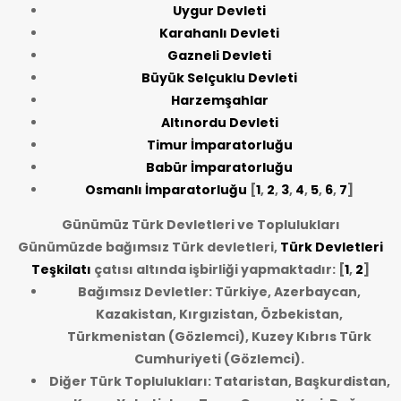
Uygur Devleti
Karahanlı Devleti
Gazneli Devleti
Büyük Selçuklu Devleti
Harzemşahlar
Altınordu Devleti
Timur İmparatorluğu
Babür İmparatorluğu
Osmanlı İmparatorluğu
[
1
,
2
,
3
,
4
,
5
,
6
,
7
]
Günümüz Türk Devletleri ve Toplulukları
Günümüzde bağımsız Türk devletleri,
Türk Devletleri
Teşkilatı
çatısı altında işbirliği yapmaktadır: [
1
,
2
]
Bağımsız Devletler: Türkiye, Azerbaycan,
Kazakistan, Kırgızistan, Özbekistan,
Türkmenistan (Gözlemci), Kuzey Kıbrıs Türk
Cumhuriyeti (Gözlemci).
Diğer Türk Toplulukları: Tataristan, Başkurdistan,