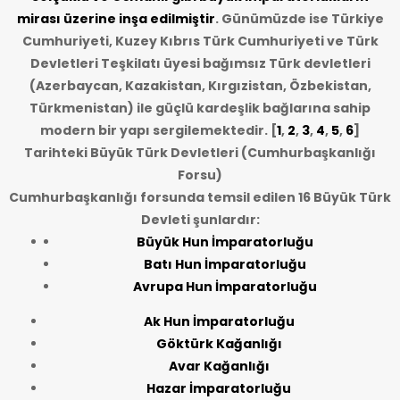
mirası üzerine inşa edilmiştir
. Günümüzde ise Türkiye
Cumhuriyeti, Kuzey Kıbrıs Türk Cumhuriyeti ve Türk
Devletleri Teşkilatı üyesi bağımsız Türk devletleri
(Azerbaycan, Kazakistan, Kırgızistan, Özbekistan,
Türkmenistan) ile güçlü kardeşlik bağlarına sahip
modern bir yapı sergilemektedir. [
1
,
2
,
3
,
4
,
5
,
6
]
Tarihteki Büyük Türk Devletleri (Cumhurbaşkanlığı
Forsu)
Cumhurbaşkanlığı forsunda temsil edilen 16 Büyük Türk
Devleti şunlardır:
Büyük Hun İmparatorluğu
Batı Hun İmparatorluğu
Avrupa Hun İmparatorluğu
Ak Hun İmparatorluğu
Göktürk Kağanlığı
Avar Kağanlığı
Hazar İmparatorluğu