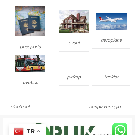
aeroplane
evsat
pasaports
pickap
tanklar
evobus
electrical
cengiz kurtoglu