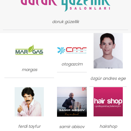
doruk güzellik
otogazcim
margas
özgür andres ege
ferdi tayfur
hairshop
samir abisov