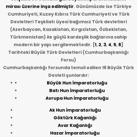
mirası üzerine inşa edilmiştir
. Günümüzde ise Türkiye
Cumhuriyeti, Kuzey Kıbrıs Türk Cumhuriyeti ve Türk
Devletleri Teşkilatı üyesi bağımsız Türk devletleri
(Azerbaycan, Kazakistan, Kırgızistan, Özbekistan,
Türkmenistan) ile güçlü kardeşlik bağlarına sahip
modern bir yapı sergilemektedir. [
1
,
2
,
3
,
4
,
5
,
6
]
Tarihteki Büyük Türk Devletleri (Cumhurbaşkanlığı
Forsu)
Cumhurbaşkanlığı forsunda temsil edilen 16 Büyük Türk
Devleti şunlardır:
Büyük Hun İmparatorluğu
Batı Hun İmparatorluğu
Avrupa Hun İmparatorluğu
Ak Hun İmparatorluğu
Göktürk Kağanlığı
Avar Kağanlığı
Hazar İmparatorluğu