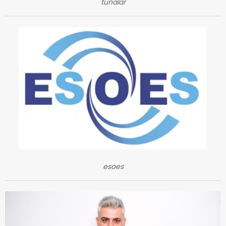
tunalar
esoes