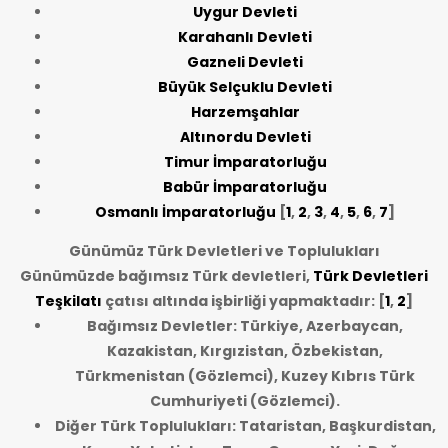
Uygur Devleti
Karahanlı Devleti
Gazneli Devleti
Büyük Selçuklu Devleti
Harzemşahlar
Altınordu Devleti
Timur İmparatorluğu
Babür İmparatorluğu
Osmanlı İmparatorluğu
[
1
,
2
,
3
,
4
,
5
,
6
,
7
]
Günümüz Türk Devletleri ve Toplulukları
Günümüzde bağımsız Türk devletleri,
Türk Devletleri
Teşkilatı
çatısı altında işbirliği yapmaktadır: [
1
,
2
]
Bağımsız Devletler: Türkiye, Azerbaycan,
Kazakistan, Kırgızistan, Özbekistan,
Türkmenistan (Gözlemci), Kuzey Kıbrıs Türk
Cumhuriyeti (Gözlemci).
Diğer Türk Toplulukları: Tataristan, Başkurdistan,