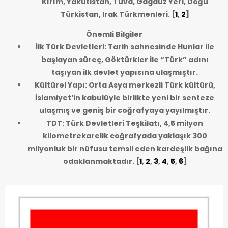
Kırım, Yakutistan, Tuva, Gagauz Yeri, Doğu
Türkistan, Irak Türkmenleri.
[
1
,
2
]
Önemli Bilgiler
İlk Türk Devletleri: Tarih sahnesinde Hunlar ile
başlayan süreç, Göktürkler ile “Türk” adını
taşıyan ilk devlet yapısına ulaşmıştır.
Kültürel Yapı: Orta Asya merkezli Türk kültürü,
İslamiyet’in kabulüyle birlikte yeni bir senteze
ulaşmış ve geniş bir coğrafyaya yayılmıştır.
TDT: Türk Devletleri Teşkilatı, 4,5 milyon
kilometrekarelik coğrafyada yaklaşık 300
milyonluk bir nüfusu temsil eden kardeşlik bağına
odaklanmaktadır.
[
1
,
2
,
3
,
4
,
5
,
6
]