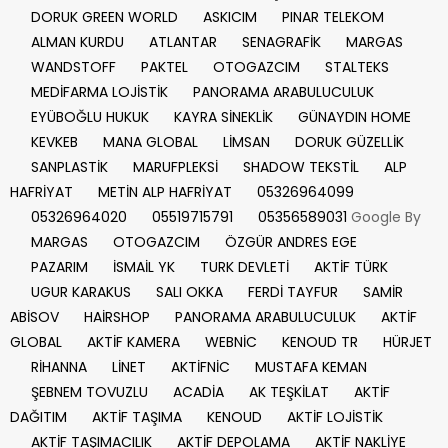
DORUK GREEN WORLD
ASKICIM
PINAR TELEKOM
ALMAN KURDU
ATLANTAR
SENAGRAFİK
MARGAS
WANDSTOFF
PAKTEL
OTOGAZCIM
STALTEKS
MEDİFARMA LOJİSTİK
PANORAMA ARABULUCULUK
EYÜBOĞLU HUKUK
KAYRA SİNEKLİK
GÜNAYDIN HOME
KEVKEB
MANA GLOBAL
LİMSAN
DORUK GÜZELLİK
SANPLASTİK
MARUFPLEKSİ
SHADOW TEKSTİL
ALP
HAFRİYAT
METİN ALP HAFRİYAT
05326964099
05326964020
05519715791
05356589031
Google By
MARGAS
OTOGAZCIM
ÖZGÜR ANDRES EGE
PAZARIM
İSMAİL YK
TURK DEVLETİ
AKTİF TÜRK
UGUR KARAKUS
SALI OKKA
FERDİ TAYFUR
SAMİR
ABİSOV
HAİRSHOP
PANORAMA ARABULUCULUK
AKTİF
GLOBAL
AKTİF KAMERA
WEBNİC
KENOUD TR
HÜRJET
RİHANNA
LİNET
AKTİFNİC
MUSTAFA KEMAN
ŞEBNEM TOVUZLU
ACADİA
AK TEŞKİLAT
AKTİF
DAĞITIM
AKTİF TAŞIMA
KENOUD
AKTİF LOJİSTİK
AKTİF TAŞIMACILIK
AKTİF DEPOLAMA
AKTİF NAKLİYE