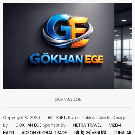
GÖKHAN EGE
Copyright © 2026
AKTİFNET
, Bütün hakları saklıdır. Design
By
GÖKHAN EGE
Sponsor By
NETRA TRAVEL
VİZEM
HAZIR
ADEON GLOBAL TRADE
NİL İŞ GÜVENLİĞİ
TUNALAR