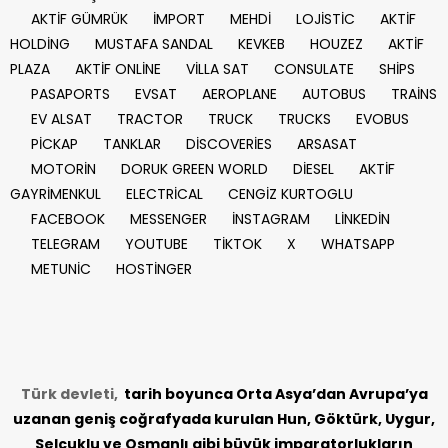
AKTİF GÜMRÜK
İMPORT
MEHDİ
LOJİSTİC
AKTİF
HOLDİNG
MUSTAFA SANDAL
KEVKEB
HOUZEZ
AKTİF
PLAZA
AKTİF ONLİNE
VİLLA SAT
CONSULATE
SHİPS
PASAPORTS
EVSAT
AEROPLANE
AUTOBUS
TRAİNS
EV ALSAT
TRACTOR
TRUCK
TRUCKS
EVOBUS
PİCKAP
TANKLAR
DİSCOVERİES
ARSASAT
MOTORİN
DORUK GREEN WORLD
DİESEL
AKTİF
GAYRİMENKUL
ELECTRİCAL
CENGİZ KURTOGLU
FACEBOOK
MESSENGER
İNSTAGRAM
LİNKEDİN
TELEGRAM
YOUTUBE
TİKTOK
X
WHATSAPP
METUNİC
HOSTİNGER
Türk devleti,
tarih
boyunca Orta Asya’dan Avrupa’ya
uzanan geniş coğrafyada kurulan Hun, Göktürk, Uygur,
Selçuklu ve Osmanlı gibi büyük imparatorlukların