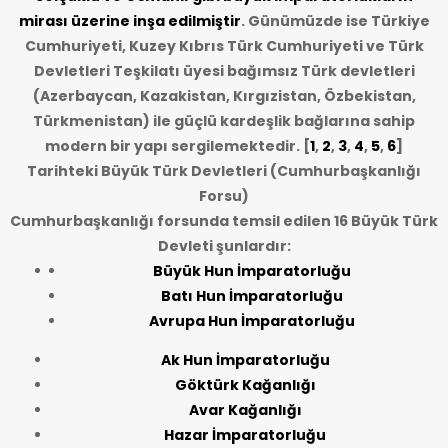
mirası üzerine inşa edilmiştir
. Günümüzde ise Türkiye
Cumhuriyeti, Kuzey Kıbrıs Türk Cumhuriyeti ve Türk
Devletleri Teşkilatı üyesi bağımsız Türk devletleri
(Azerbaycan, Kazakistan, Kırgızistan, Özbekistan,
Türkmenistan) ile güçlü kardeşlik bağlarına sahip
modern bir yapı sergilemektedir. [
1
,
2
,
3
,
4
,
5
,
6
]
Tarihteki Büyük Türk Devletleri (Cumhurbaşkanlığı
Forsu)
Cumhurbaşkanlığı forsunda temsil edilen 16 Büyük Türk
Devleti şunlardır:
Büyük Hun İmparatorluğu
Batı Hun İmparatorluğu
Avrupa Hun İmparatorluğu
Ak Hun İmparatorluğu
Göktürk Kağanlığı
Avar Kağanlığı
Hazar İmparatorluğu