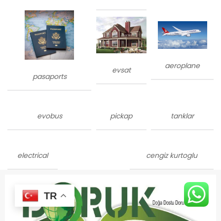
aeroplane
evsat
pasaports
evobus
pickap
tanklar
electrical
cengiz kurtoglu