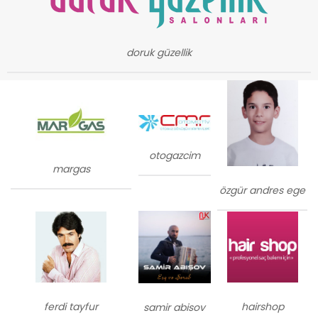
doruk güzellik
otogazcim
margas
özgür andres ege
ferdi tayfur
hairshop
samir abisov