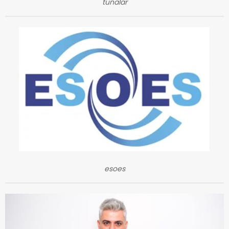
tunalar
esoes