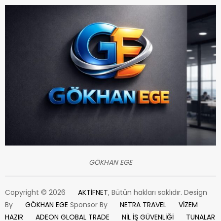
GÖKHAN EGE
Copyright © 2026
AKTİFNET
, Bütün hakları saklıdır. Design
By
GÖKHAN EGE
Sponsor By
NETRA TRAVEL
VİZEM
HAZIR
ADEON GLOBAL TRADE
NİL İŞ GÜVENLİĞİ
TUNALAR