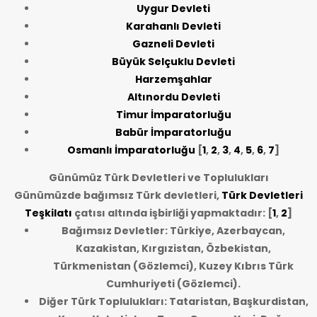
Uygur Devleti
Karahanlı Devleti
Gazneli Devleti
Büyük Selçuklu Devleti
Harzemşahlar
Altınordu Devleti
Timur İmparatorluğu
Babür İmparatorluğu
Osmanlı İmparatorluğu
[
1
,
2
,
3
,
4
,
5
,
6
,
7
]
Günümüz Türk Devletleri ve Toplulukları
Günümüzde bağımsız Türk devletleri,
Türk Devletleri
Teşkilatı
çatısı altında işbirliği yapmaktadır: [
1
,
2
]
Bağımsız Devletler: Türkiye, Azerbaycan,
Kazakistan, Kırgızistan, Özbekistan,
Türkmenistan (Gözlemci), Kuzey Kıbrıs Türk
Cumhuriyeti (Gözlemci).
Diğer Türk Toplulukları: Tataristan, Başkurdistan,