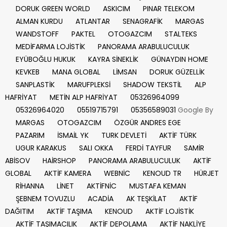
DORUK GREEN WORLD
ASKICIM
PINAR TELEKOM
ALMAN KURDU
ATLANTAR
SENAGRAFİK
MARGAS
WANDSTOFF
PAKTEL
OTOGAZCIM
STALTEKS
MEDİFARMA LOJİSTİK
PANORAMA ARABULUCULUK
EYÜBOĞLU HUKUK
KAYRA SİNEKLİK
GÜNAYDIN HOME
KEVKEB
MANA GLOBAL
LİMSAN
DORUK GÜZELLİK
SANPLASTİK
MARUFPLEKSİ
SHADOW TEKSTİL
ALP
HAFRİYAT
METİN ALP HAFRİYAT
05326964099
05326964020
05519715791
05356589031
Google By
MARGAS
OTOGAZCIM
ÖZGÜR ANDRES EGE
PAZARIM
İSMAİL YK
TURK DEVLETİ
AKTİF TÜRK
UGUR KARAKUS
SALI OKKA
FERDİ TAYFUR
SAMİR
ABİSOV
HAİRSHOP
PANORAMA ARABULUCULUK
AKTİF
GLOBAL
AKTİF KAMERA
WEBNİC
KENOUD TR
HÜRJET
RİHANNA
LİNET
AKTİFNİC
MUSTAFA KEMAN
ŞEBNEM TOVUZLU
ACADİA
AK TEŞKİLAT
AKTİF
DAĞITIM
AKTİF TAŞIMA
KENOUD
AKTİF LOJİSTİK
AKTİF TAŞIMACILIK
AKTİF DEPOLAMA
AKTİF NAKLİYE