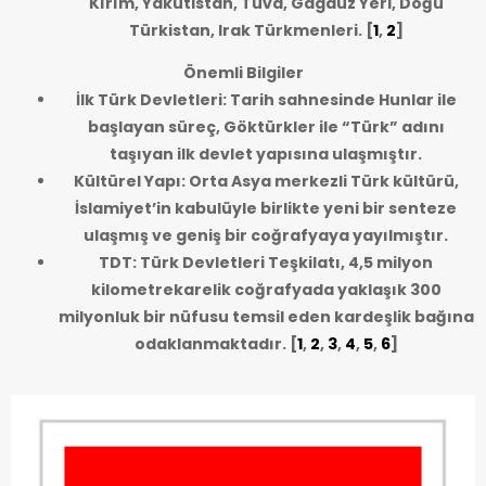
Kırım, Yakutistan, Tuva, Gagauz Yeri, Doğu
Türkistan, Irak Türkmenleri.
[
1
,
2
]
Önemli Bilgiler
İlk Türk Devletleri: Tarih sahnesinde Hunlar ile
başlayan süreç, Göktürkler ile “Türk” adını
taşıyan ilk devlet yapısına ulaşmıştır.
Kültürel Yapı: Orta Asya merkezli Türk kültürü,
İslamiyet’in kabulüyle birlikte yeni bir senteze
ulaşmış ve geniş bir coğrafyaya yayılmıştır.
TDT: Türk Devletleri Teşkilatı, 4,5 milyon
kilometrekarelik coğrafyada yaklaşık 300
milyonluk bir nüfusu temsil eden kardeşlik bağına
odaklanmaktadır.
[
1
,
2
,
3
,
4
,
5
,
6
]