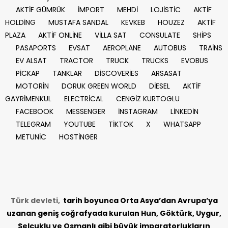
AKTİF GÜMRÜK
İMPORT
MEHDİ
LOJİSTİC
AKTİF
HOLDİNG
MUSTAFA SANDAL
KEVKEB
HOUZEZ
AKTİF
PLAZA
AKTİF ONLİNE
VİLLA SAT
CONSULATE
SHİPS
PASAPORTS
EVSAT
AEROPLANE
AUTOBUS
TRAİNS
EV ALSAT
TRACTOR
TRUCK
TRUCKS
EVOBUS
PİCKAP
TANKLAR
DİSCOVERİES
ARSASAT
MOTORİN
DORUK GREEN WORLD
DİESEL
AKTİF
GAYRİMENKUL
ELECTRİCAL
CENGİZ KURTOGLU
FACEBOOK
MESSENGER
İNSTAGRAM
LİNKEDİN
TELEGRAM
YOUTUBE
TİKTOK
X
WHATSAPP
METUNİC
HOSTİNGER
Türk devleti,
tarih
boyunca Orta Asya’dan Avrupa’ya
uzanan geniş coğrafyada kurulan Hun, Göktürk, Uygur,
Selçuklu ve Osmanlı gibi büyük imparatorlukların