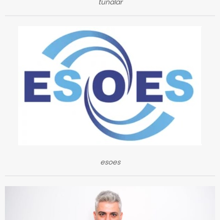
tunalar
esoes