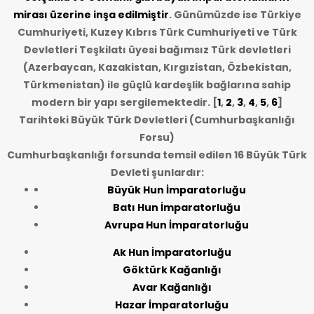
mirası üzerine inşa edilmiştir
. Günümüzde ise Türkiye
Cumhuriyeti, Kuzey Kıbrıs Türk Cumhuriyeti ve Türk
Devletleri Teşkilatı üyesi bağımsız Türk devletleri
(Azerbaycan, Kazakistan, Kırgızistan, Özbekistan,
Türkmenistan) ile güçlü kardeşlik bağlarına sahip
modern bir yapı sergilemektedir. [
1
,
2
,
3
,
4
,
5
,
6
]
Tarihteki Büyük Türk Devletleri (Cumhurbaşkanlığı
Forsu)
Cumhurbaşkanlığı forsunda temsil edilen 16 Büyük Türk
Devleti şunlardır:
Büyük Hun İmparatorluğu
Batı Hun İmparatorluğu
Avrupa Hun İmparatorluğu
Ak Hun İmparatorluğu
Göktürk Kağanlığı
Avar Kağanlığı
Hazar İmparatorluğu