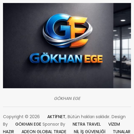
GÖKHAN EGE
Copyright © 2026
AKTİFNET
, Bütün hakları saklıdır. Design
By
GÖKHAN EGE
Sponsor By
NETRA TRAVEL
VİZEM
HAZIR
ADEON GLOBAL TRADE
NİL İŞ GÜVENLİĞİ
TUNALAR