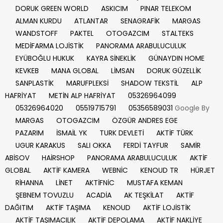
DORUK GREEN WORLD
ASKICIM
PINAR TELEKOM
ALMAN KURDU
ATLANTAR
SENAGRAFİK
MARGAS
WANDSTOFF
PAKTEL
OTOGAZCIM
STALTEKS
MEDİFARMA LOJİSTİK
PANORAMA ARABULUCULUK
EYÜBOĞLU HUKUK
KAYRA SİNEKLİK
GÜNAYDIN HOME
KEVKEB
MANA GLOBAL
LİMSAN
DORUK GÜZELLİK
SANPLASTİK
MARUFPLEKSİ
SHADOW TEKSTİL
ALP
HAFRİYAT
METİN ALP HAFRİYAT
05326964099
05326964020
05519715791
05356589031
Google By
MARGAS
OTOGAZCIM
ÖZGÜR ANDRES EGE
PAZARIM
İSMAİL YK
TURK DEVLETİ
AKTİF TÜRK
UGUR KARAKUS
SALI OKKA
FERDİ TAYFUR
SAMİR
ABİSOV
HAİRSHOP
PANORAMA ARABULUCULUK
AKTİF
GLOBAL
AKTİF KAMERA
WEBNİC
KENOUD TR
HÜRJET
RİHANNA
LİNET
AKTİFNİC
MUSTAFA KEMAN
ŞEBNEM TOVUZLU
ACADİA
AK TEŞKİLAT
AKTİF
DAĞITIM
AKTİF TAŞIMA
KENOUD
AKTİF LOJİSTİK
AKTİF TAŞIMACILIK
AKTİF DEPOLAMA
AKTİF NAKLİYE