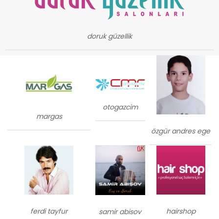
doruk güzellik
otogazcim
margas
özgür andres ege
ferdi tayfur
hairshop
samir abisov