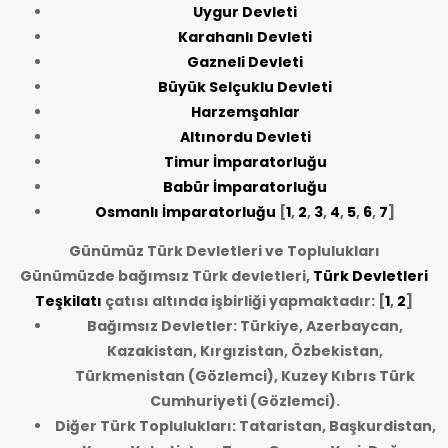
Uygur Devleti
Karahanlı Devleti
Gazneli Devleti
Büyük Selçuklu Devleti
Harzemşahlar
Altınordu Devleti
Timur İmparatorluğu
Babür İmparatorluğu
Osmanlı İmparatorluğu
[
1
,
2
,
3
,
4
,
5
,
6
,
7
]
Günümüz Türk Devletleri ve Toplulukları
Günümüzde bağımsız Türk devletleri,
Türk Devletleri
Teşkilatı
çatısı altında işbirliği yapmaktadır: [
1
,
2
]
Bağımsız Devletler: Türkiye, Azerbaycan,
Kazakistan, Kırgızistan, Özbekistan,
Türkmenistan (Gözlemci), Kuzey Kıbrıs Türk
Cumhuriyeti (Gözlemci).
Diğer Türk Toplulukları: Tataristan, Başkurdistan,