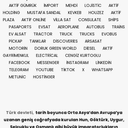
AKTİF GÜMRÜK
İMPORT
MEHDİ
LOJİSTİC
AKTİF
HOLDİNG
MUSTAFA SANDAL
KEVKEB
HOUZEZ
AKTİF
PLAZA
AKTİF ONLİNE
VİLLA SAT
CONSULATE
SHİPS
PASAPORTS
EVSAT
AEROPLANE
AUTOBUS
TRAİNS
EV ALSAT
TRACTOR
TRUCK
TRUCKS
EVOBUS
PİCKAP
TANKLAR
DİSCOVERİES
ARSASAT
MOTORİN
DORUK GREEN WORLD
DİESEL
AKTİF
GAYRİMENKUL
ELECTRİCAL
CENGİZ KURTOGLU
FACEBOOK
MESSENGER
İNSTAGRAM
LİNKEDİN
TELEGRAM
YOUTUBE
TİKTOK
X
WHATSAPP
METUNİC
HOSTİNGER
Türk devleti,
tarih
boyunca Orta Asya’dan Avrupa’ya
uzanan geniş coğrafyada kurulan Hun, Göktürk, Uygur,
Selçuklu ve Osmanlı gibi büyük imparatorlukların