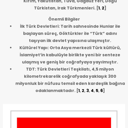
Kırım, Yakutistan, Tuva, Gagauz Yeri, Doğu
Türkistan, Irak Türkmenleri.
[
1
,
2
]
Önemli Bilgiler
İlk Türk Devletleri: Tarih sahnesinde Hunlar ile
başlayan süreç, Göktürkler ile “Türk” adını
taşıyan ilk devlet yapısına ulaşmıştır.
Kültürel Yapı: Orta Asya merkezli Türk kültürü,
İslamiyet’in kabulüyle birlikte yeni bir senteze
ulaşmış ve geniş bir coğrafyaya yayılmıştır.
TDT: Türk Devletleri Teşkilatı, 4,5 milyon
kilometrekarelik coğrafyada yaklaşık 300
milyonluk bir nüfusu temsil eden kardeşlik bağına
odaklanmaktadır.
[
1
,
2
,
3
,
4
,
5
,
6
]