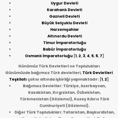
Uygur Devleti
Karahanlı Devleti
Gazneli Devleti
Büyük Selçuklu Devleti
Harzemşahlar
Altınordu Devleti
Timur İmparatorluğu
Babür İmparatorluğu
Osmanlı İmparatorluğu
[
1
,
2
,
3
,
4
,
5
,
6
,
7
]
Günümüz Türk Devletleri ve Toplulukları
Günümüzde bağımsız Türk devletleri,
Türk Devletleri
Teşkilatı
çatısı altında işbirliği yapmaktadır: [
1
,
2
]
Bağımsız Devletler: Türkiye, Azerbaycan,
Kazakistan, Kırgızistan, Özbekistan,
Türkmenistan (Gözlemci), Kuzey Kıbrıs Türk
Cumhuriyeti (Gözlemci).
Diğer Türk Toplulukları: Tataristan, Başkurdistan,