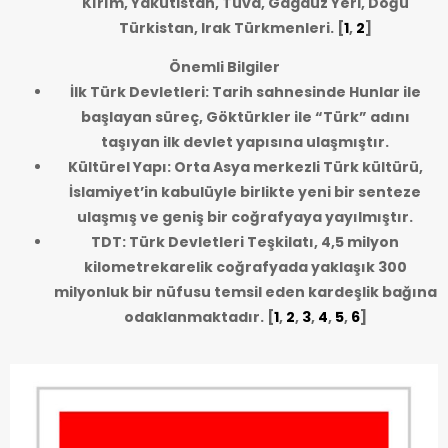
Kırım, Yakutistan, Tuva, Gagauz Yeri, Doğu
Türkistan, Irak Türkmenleri.
[
1
,
2
]
Önemli Bilgiler
İlk Türk Devletleri: Tarih sahnesinde Hunlar ile
başlayan süreç, Göktürkler ile “Türk” adını
taşıyan ilk devlet yapısına ulaşmıştır.
Kültürel Yapı: Orta Asya merkezli Türk kültürü,
İslamiyet’in kabulüyle birlikte yeni bir senteze
ulaşmış ve geniş bir coğrafyaya yayılmıştır.
TDT: Türk Devletleri Teşkilatı, 4,5 milyon
kilometrekarelik coğrafyada yaklaşık 300
milyonluk bir nüfusu temsil eden kardeşlik bağına
odaklanmaktadır.
[
1
,
2
,
3
,
4
,
5
,
6
]