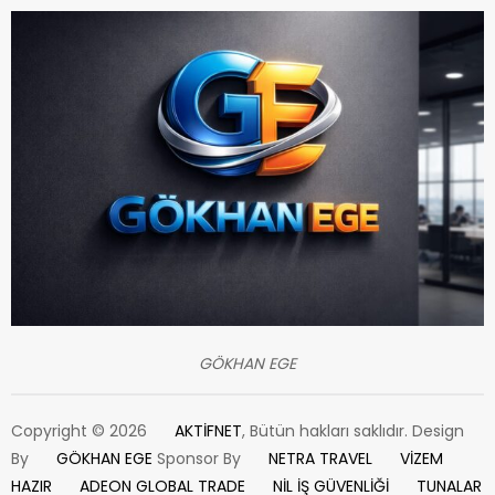
GÖKHAN EGE
Copyright © 2026
AKTİFNET
, Bütün hakları saklıdır. Design
By
GÖKHAN EGE
Sponsor By
NETRA TRAVEL
VİZEM
HAZIR
ADEON GLOBAL TRADE
NİL İŞ GÜVENLİĞİ
TUNALAR