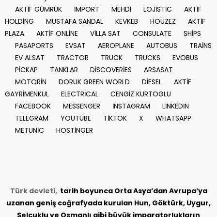
AKTİF GÜMRÜK
İMPORT
MEHDİ
LOJİSTİC
AKTİF
HOLDİNG
MUSTAFA SANDAL
KEVKEB
HOUZEZ
AKTİF
PLAZA
AKTİF ONLİNE
VİLLA SAT
CONSULATE
SHİPS
PASAPORTS
EVSAT
AEROPLANE
AUTOBUS
TRAİNS
EV ALSAT
TRACTOR
TRUCK
TRUCKS
EVOBUS
PİCKAP
TANKLAR
DİSCOVERİES
ARSASAT
MOTORİN
DORUK GREEN WORLD
DİESEL
AKTİF
GAYRİMENKUL
ELECTRİCAL
CENGİZ KURTOGLU
FACEBOOK
MESSENGER
İNSTAGRAM
LİNKEDİN
TELEGRAM
YOUTUBE
TİKTOK
X
WHATSAPP
METUNİC
HOSTİNGER
Türk devleti,
tarih
boyunca Orta Asya’dan Avrupa’ya
uzanan geniş coğrafyada kurulan Hun, Göktürk, Uygur,
Selçuklu ve Osmanlı gibi büyük imparatorlukların