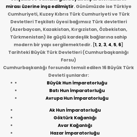
mirası üzerine inşa edilmiştir
. Günümüzde ise Türkiye
Cumhuriyeti, Kuzey Kıbrıs Türk Cumhuriyeti ve Türk
Devletleri Teşkilatı üyesi bağımsız Türk devletleri
(Azerbaycan, Kazakistan, Kırgızistan, Özbekistan,
Türkmenistan) ile güçlü kardeşlik bağlarına sahip
modern bir yapı sergilemektedir. [
1
,
2
,
3
,
4
,
5
,
6
]
Tarihteki Büyük Türk Devletleri (Cumhurbaşkanlığı
Forsu)
Cumhurbaşkanlığı forsunda temsil edilen 16 Büyük Türk
Devleti şunlardır:
Büyük Hun İmparatorluğu
Batı Hun İmparatorluğu
Avrupa Hun İmparatorluğu
Ak Hun İmparatorluğu
Göktürk Kağanlığı
Avar Kağanlığı
Hazar İmparatorluğu