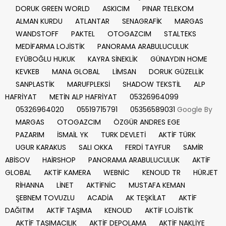
DORUK GREEN WORLD
ASKICIM
PINAR TELEKOM
ALMAN KURDU
ATLANTAR
SENAGRAFİK
MARGAS
WANDSTOFF
PAKTEL
OTOGAZCIM
STALTEKS
MEDİFARMA LOJİSTİK
PANORAMA ARABULUCULUK
EYÜBOĞLU HUKUK
KAYRA SİNEKLİK
GÜNAYDIN HOME
KEVKEB
MANA GLOBAL
LİMSAN
DORUK GÜZELLİK
SANPLASTİK
MARUFPLEKSİ
SHADOW TEKSTİL
ALP
HAFRİYAT
METİN ALP HAFRİYAT
05326964099
05326964020
05519715791
05356589031
Google By
MARGAS
OTOGAZCIM
ÖZGÜR ANDRES EGE
PAZARIM
İSMAİL YK
TURK DEVLETİ
AKTİF TÜRK
UGUR KARAKUS
SALI OKKA
FERDİ TAYFUR
SAMİR
ABİSOV
HAİRSHOP
PANORAMA ARABULUCULUK
AKTİF
GLOBAL
AKTİF KAMERA
WEBNİC
KENOUD TR
HÜRJET
RİHANNA
LİNET
AKTİFNİC
MUSTAFA KEMAN
ŞEBNEM TOVUZLU
ACADİA
AK TEŞKİLAT
AKTİF
DAĞITIM
AKTİF TAŞIMA
KENOUD
AKTİF LOJİSTİK
AKTİF TAŞIMACILIK
AKTİF DEPOLAMA
AKTİF NAKLİYE