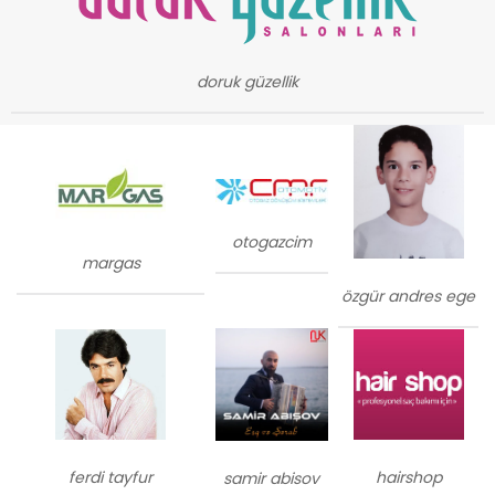
doruk güzellik
otogazcim
margas
özgür andres ege
ferdi tayfur
hairshop
samir abisov