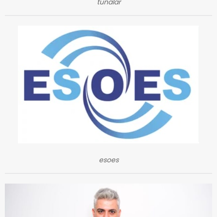
tunalar
esoes