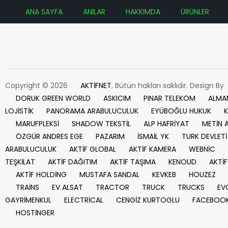
ANA SAYFA
ANILAR
HAKKIMDA
ÜRÜNLER
Copyright © 2026
AKTİFNET
, Bütün hakları saklıdır. Design By
DORUK GREEN WORLD
ASKICIM
PINAR TELEKOM
ALMA
LOJİSTİK
PANORAMA ARABULUCULUK
EYÜBOĞLU HUKUK
K
MARUFPLEKSİ
SHADOW TEKSTİL
ALP HAFRİYAT
METİN 
ÖZGÜR ANDRES EGE
PAZARIM
İSMAİL YK
TURK DEVLETİ
ARABULUCULUK
AKTİF GLOBAL
AKTİF KAMERA
WEBNİC
TEŞKİLAT
AKTİF DAĞITIM
AKTİF TAŞIMA
KENOUD
AKTİF
AKTİF HOLDİNG
MUSTAFA SANDAL
KEVKEB
HOUZEZ
TRAİNS
EV ALSAT
TRACTOR
TRUCK
TRUCKS
EV
GAYRİMENKUL
ELECTRİCAL
CENGİZ KURTOGLU
FACEBOO
HOSTİNGER