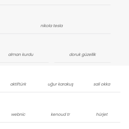
nikola tesla
alman kurdu
doruk güzellik
aktiftürk
uğur karakuş
sali okka
webnic
kenoud tr
hürjet