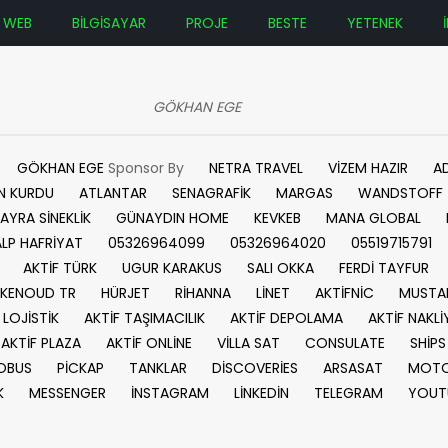
WEB
BİLGİSAYAR
PROJE
BESTE
YETENEK
GÖKHAN EGE
GÖKHAN EGE
Sponsor By
NETRA TRAVEL
VİZEM HAZIR
A
N KURDU
ATLANTAR
SENAGRAFİK
MARGAS
WANDSTOFF
AYRA SİNEKLİK
GÜNAYDIN HOME
KEVKEB
MANA GLOBAL
ALP HAFRİYAT
05326964099
05326964020
05519715791
AKTİF TÜRK
UGUR KARAKUS
SALI OKKA
FERDİ TAYFUR
KENOUD TR
HÜRJET
RİHANNA
LİNET
AKTİFNİC
MUSTA
 LOJİSTİK
AKTİF TAŞIMACILIK
AKTİF DEPOLAMA
AKTİF NAKLİ
AKTİF PLAZA
AKTİF ONLİNE
VİLLA SAT
CONSULATE
SHİPS
OBUS
PİCKAP
TANKLAR
DİSCOVERİES
ARSASAT
MOTO
K
MESSENGER
İNSTAGRAM
LİNKEDİN
TELEGRAM
YOUT