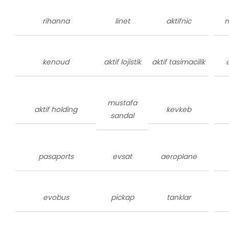
rihanna
linet
aktifnic
m
kenoud
aktif lojistik
aktif tasimacilik
mustafa
aktif holding
kevkeb
sandal
pasaports
evsat
aeroplane
evobus
pickap
tanklar