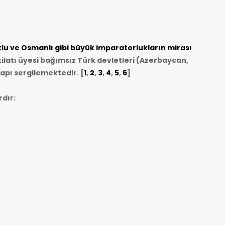
u ve Osmanlı gibi büyük imparatorlukların mirası
ilatı üyesi bağımsız Türk devletleri (Azerbaycan,
apı sergilemektedir. [
1
,
2
,
3
,
4
,
5
,
6
]
dır: