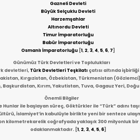
Gazneli Devleti
Büyük Selçuklu Devleti
Harzemşahlar
Altınordu Devleti
Timur İmparatorluğu
Babür İmparatorluğu
Osmanlı İmparatorluğu
[
1
,
2
,
3
,
4
,
5
,
6
,
7
]
Günümüz Türk Devletleri ve Toplulukları
 devletleri,
Türk Devletleri Teşkilatı
çatısı altında işbirliğ
akistan, Kırgızistan, Özbekistan, Türkmenistan (Gözlemci)
n, Başkurdistan, Kırım, Yakutistan, Tuva, Gagauz Yeri, Doğu
Önemli Bilgiler
e Hunlar ile başlayan süreç, Göktürkler ile “Türk” adını taşı
ltürü, İslamiyet’in kabulüyle birlikte yeni bir senteze ulaş
lyon kilometrekarelik coğrafyada yaklaşık 300 milyonluk bi
odaklanmaktadır.
[
1
,
2
,
3
,
4
,
5
,
6
]