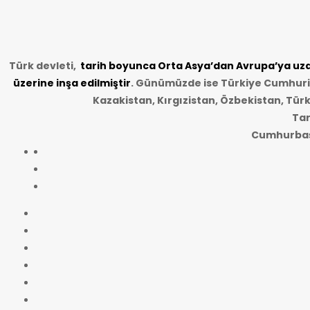
Türk devleti,
tarih
boyunca Orta Asya’dan Avrupa’ya uzan
üzerine inşa edilmiştir
. Günümüzde ise Türkiye Cumhuriye
Kazakistan, Kırgızistan, Özbekistan, Tür
Tar
Cumhurbaşk