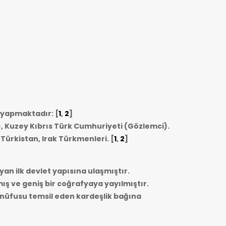
i yapmaktadır: [
1
,
2
]
, Kuzey Kıbrıs Türk Cumhuriyeti (Gözlemci).
 Türkistan, Irak Türkmenleri.
[
1
,
2
]
yan ilk devlet yapısına ulaşmıştır.
mış ve geniş bir coğrafyaya yayılmıştır.
r nüfusu temsil eden kardeşlik bağına