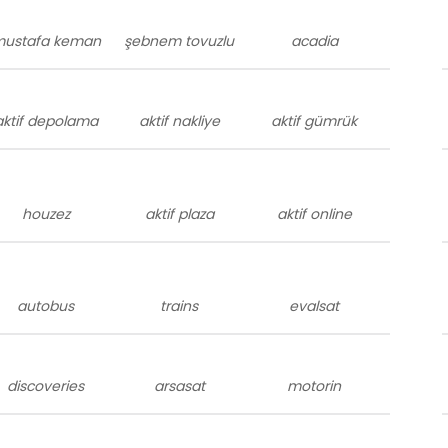
ustafa keman
şebnem tovuzlu
acadia
aktif depolama
aktif nakliye
aktif gümrük
houzez
aktif plaza
aktif online
autobus
trains
evalsat
discoveries
arsasat
motorin