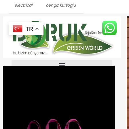
electrical
cengiz kurtoglu