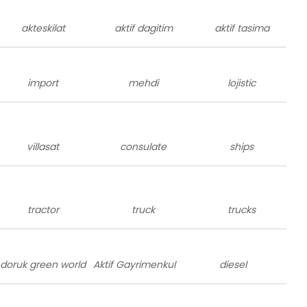
akteskilat
aktif dagitim
aktif tasima
import
mehdi
lojistic
villasat
consulate
ships
tractor
truck
trucks
doruk green world
Aktif Gayrimenkul
diesel