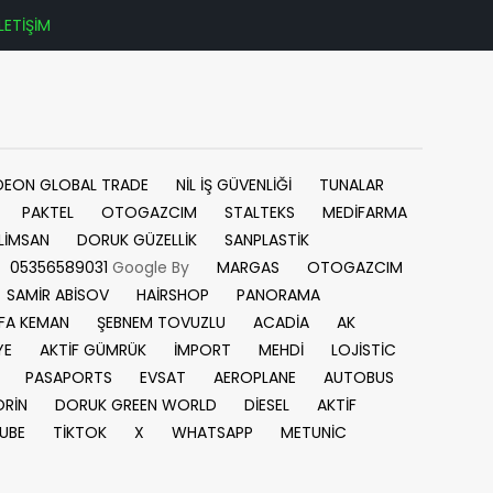
İLETİŞİM
DEON GLOBAL TRADE
NİL İŞ GÜVENLİĞİ
TUNALAR
PAKTEL
OTOGAZCIM
STALTEKS
MEDİFARMA
LİMSAN
DORUK GÜZELLİK
SANPLASTİK
05356589031
Google By
MARGAS
OTOGAZCIM
SAMİR ABİSOV
HAİRSHOP
PANORAMA
FA KEMAN
ŞEBNEM TOVUZLU
ACADİA
AK
YE
AKTİF GÜMRÜK
İMPORT
MEHDİ
LOJİSTİC
PASAPORTS
EVSAT
AEROPLANE
AUTOBUS
RİN
DORUK GREEN WORLD
DİESEL
AKTİF
UBE
TİKTOK
X
WHATSAPP
METUNİC