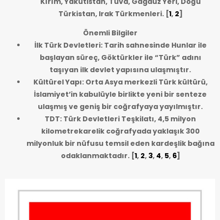
Kırım, Yakutistan, Tuva, Gagauz Yeri, Doğu
Türkistan, Irak Türkmenleri.
[
1
,
2
]
Önemli Bilgiler
İlk Türk Devletleri: Tarih sahnesinde Hunlar ile
başlayan süreç, Göktürkler ile “Türk” adını
taşıyan ilk devlet yapısına ulaşmıştır.
Kültürel Yapı: Orta Asya merkezli Türk kültürü,
İslamiyet’in kabulüyle birlikte yeni bir senteze
ulaşmış ve geniş bir coğrafyaya yayılmıştır.
TDT: Türk Devletleri Teşkilatı, 4,5 milyon
kilometrekarelik coğrafyada yaklaşık 300
milyonluk bir nüfusu temsil eden kardeşlik bağına
odaklanmaktadır.
[
1
,
2
,
3
,
4
,
5
,
6
]