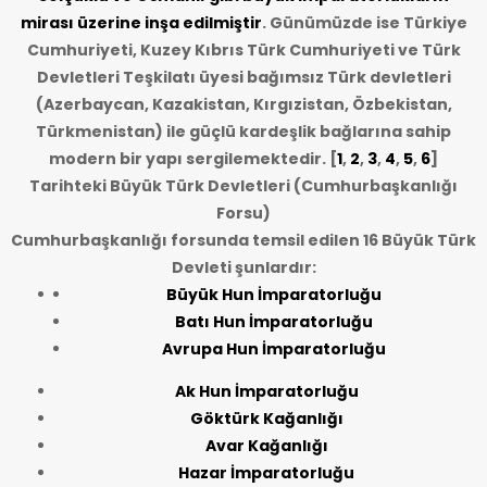
mirası üzerine inşa edilmiştir
. Günümüzde ise Türkiye
Cumhuriyeti, Kuzey Kıbrıs Türk Cumhuriyeti ve Türk
Devletleri Teşkilatı üyesi bağımsız Türk devletleri
(Azerbaycan, Kazakistan, Kırgızistan, Özbekistan,
Türkmenistan) ile güçlü kardeşlik bağlarına sahip
modern bir yapı sergilemektedir. [
1
,
2
,
3
,
4
,
5
,
6
]
Tarihteki Büyük Türk Devletleri (Cumhurbaşkanlığı
Forsu)
Cumhurbaşkanlığı forsunda temsil edilen 16 Büyük Türk
Devleti şunlardır:
Büyük Hun İmparatorluğu
Batı Hun İmparatorluğu
Avrupa Hun İmparatorluğu
Ak Hun İmparatorluğu
Göktürk Kağanlığı
Avar Kağanlığı
Hazar İmparatorluğu