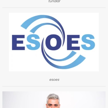
tunalar
esoes