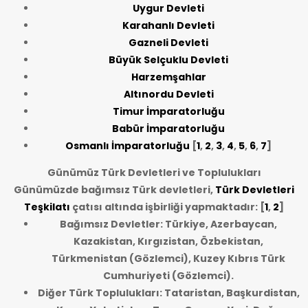
Uygur Devleti
Karahanlı Devleti
Gazneli Devleti
Büyük Selçuklu Devleti
Harzemşahlar
Altınordu Devleti
Timur İmparatorluğu
Babür İmparatorluğu
Osmanlı İmparatorluğu
[
1
,
2
,
3
,
4
,
5
,
6
,
7
]
Günümüz Türk Devletleri ve Toplulukları
Günümüzde bağımsız Türk devletleri,
Türk Devletleri
Teşkilatı
çatısı altında işbirliği yapmaktadır: [
1
,
2
]
Bağımsız Devletler: Türkiye, Azerbaycan,
Kazakistan, Kırgızistan, Özbekistan,
Türkmenistan (Gözlemci), Kuzey Kıbrıs Türk
Cumhuriyeti (Gözlemci).
Diğer Türk Toplulukları: Tataristan, Başkurdistan,