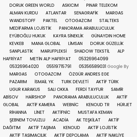
DORUK GREEN WORLD
ASKICIM
PINAR TELEKOM
ALMAN KURDU
ATLANTAR
SENAGRAFİK
MARGAS
WANDSTOFF
PAKTEL
OTOGAZCIM
STALTEKS
MEDİFARMA LOJİSTİK
PANORAMA ARABULUCULUK
EYÜBOĞLU HUKUK
KAYRA SİNEKLİK
GÜNAYDIN HOME
KEVKEB
MANA GLOBAL
LİMSAN
DORUK GÜZELLİK
SANPLASTİK
MARUFPLEKSİ
SHADOW TEKSTİL
ALP
HAFRİYAT
METİN ALP HAFRİYAT
05326964099
05326964020
05519715791
05356589031
Google By
MARGAS
OTOGAZCIM
ÖZGÜR ANDRES EGE
PAZARIM
İSMAİL YK
TURK DEVLETİ
AKTİF TÜRK
UGUR KARAKUS
SALI OKKA
FERDİ TAYFUR
SAMİR
ABİSOV
HAİRSHOP
PANORAMA ARABULUCULUK
AKTİF
GLOBAL
AKTİF KAMERA
WEBNİC
KENOUD TR
HÜRJET
RİHANNA
LİNET
AKTİFNİC
MUSTAFA KEMAN
ŞEBNEM TOVUZLU
ACADİA
AK TEŞKİLAT
AKTİF
DAĞITIM
AKTİF TAŞIMA
KENOUD
AKTİF LOJİSTİK
AKTİF TAŞIMACILIK
AKTİF DEPOLAMA
AKTİF NAKLİYE