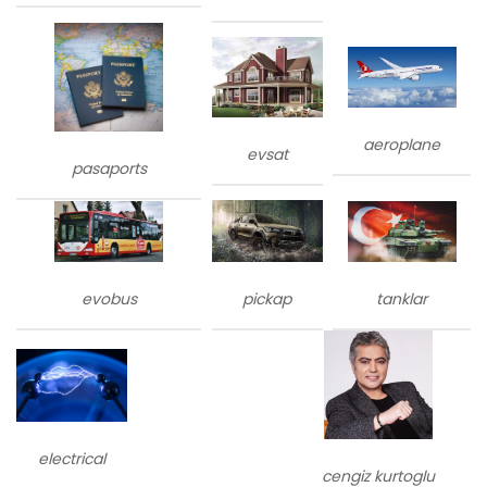
aeroplane
evsat
pasaports
evobus
tanklar
pickap
electrical
cengiz kurtoglu