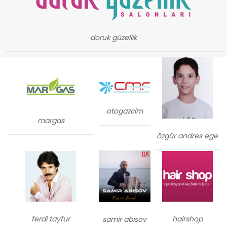
doruk güzellik
otogazcim
margas
özgür andres ege
ferdi tayfur
hairshop
samir abisov