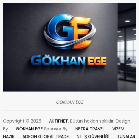
GÖKHAN EGE
Copyright © 2026
AKTİFNET
, Bütün hakları saklıdır. Design
By
GÖKHAN EGE
Sponsor By
NETRA TRAVEL
VİZEM
HAZIR
ADEON GLOBAL TRADE
NİL İŞ GÜVENLİĞİ
TUNALAR