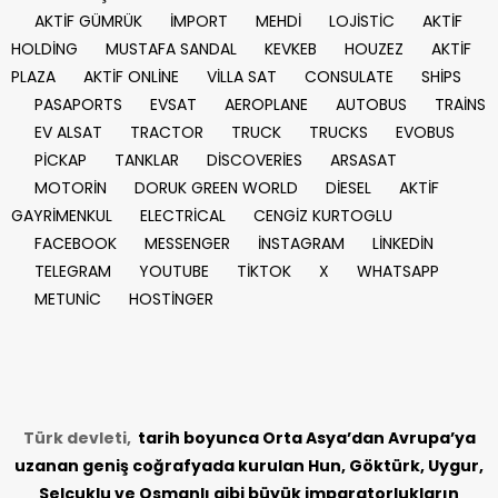
AKTİF GÜMRÜK
İMPORT
MEHDİ
LOJİSTİC
AKTİF
HOLDİNG
MUSTAFA SANDAL
KEVKEB
HOUZEZ
AKTİF
PLAZA
AKTİF ONLİNE
VİLLA SAT
CONSULATE
SHİPS
PASAPORTS
EVSAT
AEROPLANE
AUTOBUS
TRAİNS
EV ALSAT
TRACTOR
TRUCK
TRUCKS
EVOBUS
PİCKAP
TANKLAR
DİSCOVERİES
ARSASAT
MOTORİN
DORUK GREEN WORLD
DİESEL
AKTİF
GAYRİMENKUL
ELECTRİCAL
CENGİZ KURTOGLU
FACEBOOK
MESSENGER
İNSTAGRAM
LİNKEDİN
TELEGRAM
YOUTUBE
TİKTOK
X
WHATSAPP
METUNİC
HOSTİNGER
Türk devleti,
tarih
boyunca Orta Asya’dan Avrupa’ya
uzanan geniş coğrafyada kurulan Hun, Göktürk, Uygur,
Selçuklu ve Osmanlı gibi büyük imparatorlukların