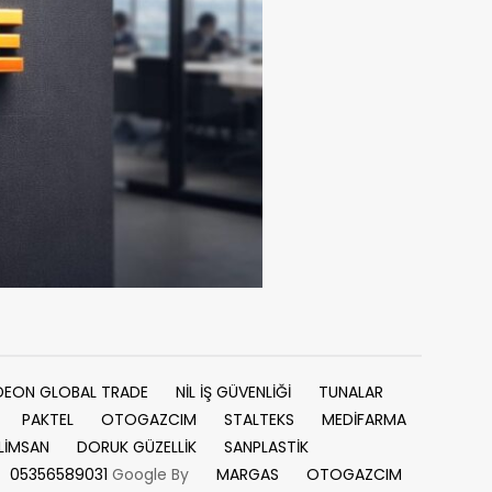
DEON GLOBAL TRADE
NİL İŞ GÜVENLİĞİ
TUNALAR
PAKTEL
OTOGAZCIM
STALTEKS
MEDİFARMA
LİMSAN
DORUK GÜZELLİK
SANPLASTİK
05356589031
Google By
MARGAS
OTOGAZCIM