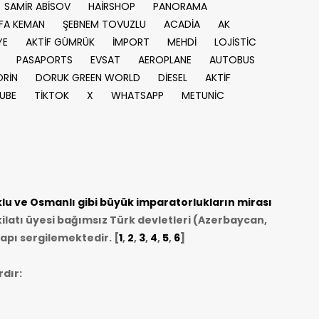
SAMİR ABİSOV
HAİRSHOP
PANORAMA
FA KEMAN
ŞEBNEM TOVUZLU
ACADİA
AK
YE
AKTİF GÜMRÜK
İMPORT
MEHDİ
LOJİSTİC
PASAPORTS
EVSAT
AEROPLANE
AUTOBUS
RİN
DORUK GREEN WORLD
DİESEL
AKTİF
UBE
TİKTOK
X
WHATSAPP
METUNİC
u ve Osmanlı gibi büyük imparatorlukların mirası
ilatı üyesi bağımsız Türk devletleri (Azerbaycan,
apı sergilemektedir. [
1
,
2
,
3
,
4
,
5
,
6
]
dır: