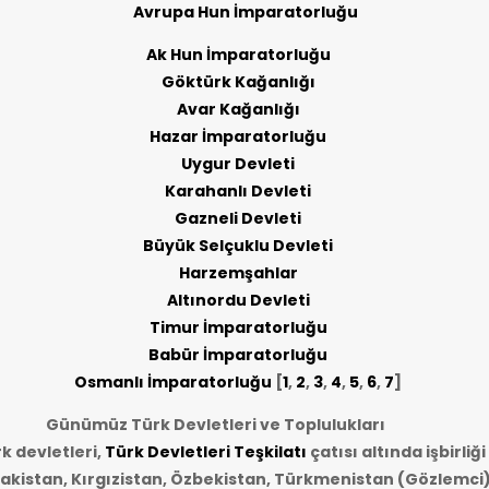
Avrupa Hun İmparatorluğu
Ak Hun İmparatorluğu
Göktürk Kağanlığı
Avar Kağanlığı
Hazar İmparatorluğu
Uygur Devleti
Karahanlı Devleti
Gazneli Devleti
Büyük Selçuklu Devleti
Harzemşahlar
Altınordu Devleti
Timur İmparatorluğu
Babür İmparatorluğu
Osmanlı İmparatorluğu
[
1
,
2
,
3
,
4
,
5
,
6
,
7
]
Günümüz Türk Devletleri ve Toplulukları
 devletleri,
Türk Devletleri Teşkilatı
çatısı altında işbirliğ
akistan, Kırgızistan, Özbekistan, Türkmenistan (Gözlemci)