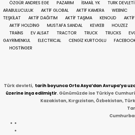
ÖZGÜR ANDRES EGE
PAZARIM
İSMAİL YK
TURK DEVLETİ
ARABULUCULUK
AKTİF GLOBAL
AKTİF KAMERA
WEBNİC
TEŞKİLAT
AKTİF DAĞITIM
AKTİF TAŞIMA
KENOUD
AKTİF
AKTİF HOLDİNG
MUSTAFA SANDAL
KEVKEB
HOUZEZ
TRAİNS
EV ALSAT
TRACTOR
TRUCK
TRUCKS
EV
GAYRİMENKUL
ELECTRİCAL
CENGİZ KURTOGLU
FACEBOO
HOSTİNGER
Türk devleti,
tarih
boyunca Orta Asya’dan Avrupa’ya uzan
üzerine inşa edilmiştir
. Günümüzde ise Türkiye Cumhuriye
Kazakistan, Kırgızistan, Özbekistan, Tür
Tar
Cumhurbaşk