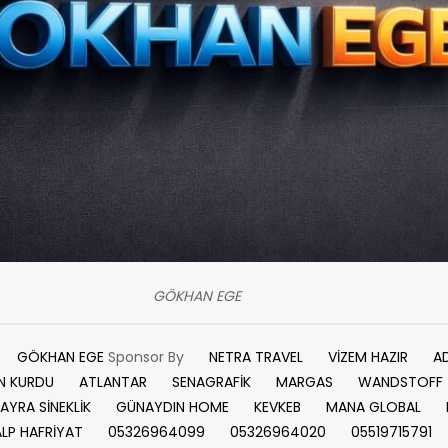
GÖKHAN EGE
GÖKHAN EGE
Sponsor By
NETRA TRAVEL
VİZEM HAZIR
A
N KURDU
ATLANTAR
SENAGRAFİK
MARGAS
WANDSTOFF
AYRA SİNEKLİK
GÜNAYDIN HOME
KEVKEB
MANA GLOBAL
ALP HAFRİYAT
05326964099
05326964020
05519715791