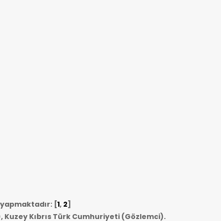
i yapmaktadır: [
1
,
2
]
, Kuzey Kıbrıs Türk Cumhuriyeti (Gözlemci).