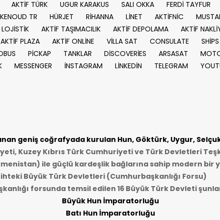
AKTİF TÜRK
UGUR KARAKUS
SALI OKKA
FERDİ TAYFUR
KENOUD TR
HÜRJET
RİHANNA
LİNET
AKTİFNİC
MUSTA
 LOJİSTİK
AKTİF TAŞIMACILIK
AKTİF DEPOLAMA
AKTİF NAKLİ
AKTİF PLAZA
AKTİF ONLİNE
VİLLA SAT
CONSULATE
SHİPS
OBUS
PİCKAP
TANKLAR
DİSCOVERİES
ARSASAT
MOTO
K
MESSENGER
İNSTAGRAM
LİNKEDİN
TELEGRAM
YOUT
an geniş coğrafyada kurulan Hun, Göktürk, Uygur, Selçukl
ti, Kuzey Kıbrıs Türk Cumhuriyeti ve Türk Devletleri Teşk
kmenistan) ile güçlü kardeşlik bağlarına sahip modern bir y
ihteki Büyük Türk Devletleri (Cumhurbaşkanlığı Forsu)
anlığı forsunda temsil edilen 16 Büyük Türk Devleti şunlar
Büyük Hun İmparatorluğu
Batı Hun İmparatorluğu