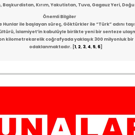
n, Başkurdistan, Kırım, Yakutistan, Tuva, Gagauz Yeri, Doğu
Önemli Bilgiler
e Hunlar ile başlayan süreç, Göktürkler ile “Türk” adını taşı
ltürü, İslamiyet’in kabulüyle birlikte yeni bir senteze ulaş
lyon kilometrekarelik coğrafyada yaklaşık 300 milyonluk bi
odaklanmaktadır.
[
1
,
2
,
3
,
4
,
5
,
6
]