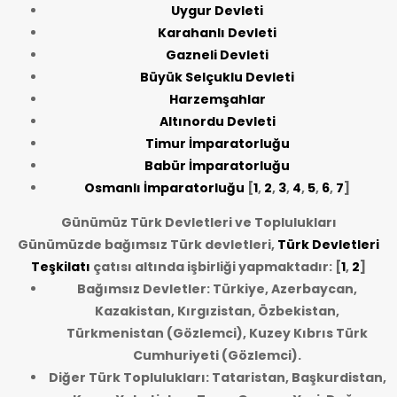
Uygur Devleti
Karahanlı Devleti
Gazneli Devleti
Büyük Selçuklu Devleti
Harzemşahlar
Altınordu Devleti
Timur İmparatorluğu
Babür İmparatorluğu
Osmanlı İmparatorluğu
[
1
,
2
,
3
,
4
,
5
,
6
,
7
]
Günümüz Türk Devletleri ve Toplulukları
Günümüzde bağımsız Türk devletleri,
Türk Devletleri
Teşkilatı
çatısı altında işbirliği yapmaktadır: [
1
,
2
]
Bağımsız Devletler: Türkiye, Azerbaycan,
Kazakistan, Kırgızistan, Özbekistan,
Türkmenistan (Gözlemci), Kuzey Kıbrıs Türk
Cumhuriyeti (Gözlemci).
Diğer Türk Toplulukları: Tataristan, Başkurdistan,