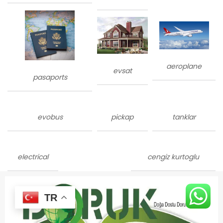
aeroplane
evsat
pasaports
evobus
pickap
tanklar
electrical
cengiz kurtoglu