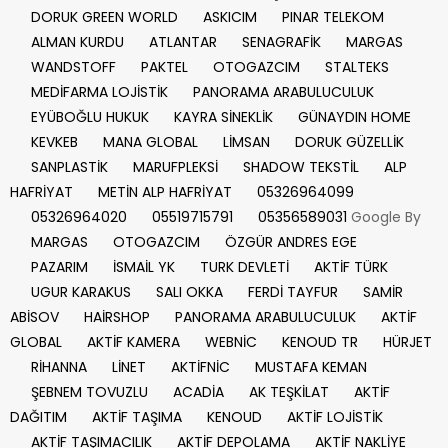
DORUK GREEN WORLD
ASKICIM
PINAR TELEKOM
ALMAN KURDU
ATLANTAR
SENAGRAFİK
MARGAS
WANDSTOFF
PAKTEL
OTOGAZCIM
STALTEKS
MEDİFARMA LOJİSTİK
PANORAMA ARABULUCULUK
EYÜBOĞLU HUKUK
KAYRA SİNEKLİK
GÜNAYDIN HOME
KEVKEB
MANA GLOBAL
LİMSAN
DORUK GÜZELLİK
SANPLASTİK
MARUFPLEKSİ
SHADOW TEKSTİL
ALP
HAFRİYAT
METİN ALP HAFRİYAT
05326964099
05326964020
05519715791
05356589031
Google By
MARGAS
OTOGAZCIM
ÖZGÜR ANDRES EGE
PAZARIM
İSMAİL YK
TURK DEVLETİ
AKTİF TÜRK
UGUR KARAKUS
SALI OKKA
FERDİ TAYFUR
SAMİR
ABİSOV
HAİRSHOP
PANORAMA ARABULUCULUK
AKTİF
GLOBAL
AKTİF KAMERA
WEBNİC
KENOUD TR
HÜRJET
RİHANNA
LİNET
AKTİFNİC
MUSTAFA KEMAN
ŞEBNEM TOVUZLU
ACADİA
AK TEŞKİLAT
AKTİF
DAĞITIM
AKTİF TAŞIMA
KENOUD
AKTİF LOJİSTİK
AKTİF TAŞIMACILIK
AKTİF DEPOLAMA
AKTİF NAKLİYE