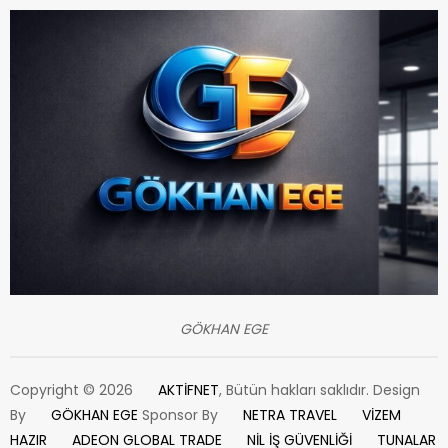
GÖKHAN EGE
Copyright © 2026
AKTİFNET
, Bütün hakları saklıdır. Design
By
GÖKHAN EGE
Sponsor By
NETRA TRAVEL
VİZEM
HAZIR
ADEON GLOBAL TRADE
NİL İŞ GÜVENLİĞİ
TUNALAR