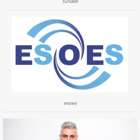
tunalar
esoes