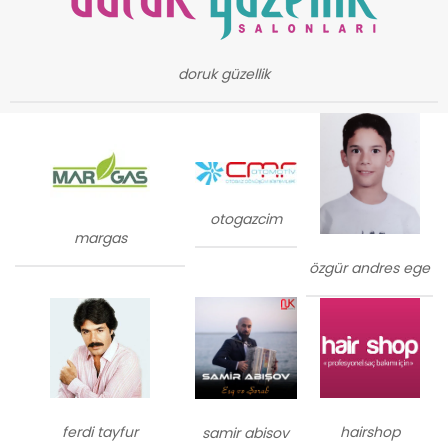
doruk güzellik
otogazcim
margas
özgür andres ege
ferdi tayfur
hairshop
samir abisov