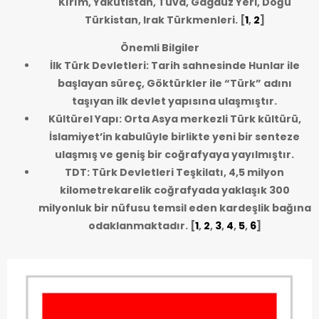
Kırım, Yakutistan, Tuva, Gagauz Yeri, Doğu
Türkistan, Irak Türkmenleri.
[
1
,
2
]
Önemli Bilgiler
İlk Türk Devletleri: Tarih sahnesinde Hunlar ile
başlayan süreç, Göktürkler ile “Türk” adını
taşıyan ilk devlet yapısına ulaşmıştır.
Kültürel Yapı: Orta Asya merkezli Türk kültürü,
İslamiyet’in kabulüyle birlikte yeni bir senteze
ulaşmış ve geniş bir coğrafyaya yayılmıştır.
TDT: Türk Devletleri Teşkilatı, 4,5 milyon
kilometrekarelik coğrafyada yaklaşık 300
milyonluk bir nüfusu temsil eden kardeşlik bağına
odaklanmaktadır.
[
1
,
2
,
3
,
4
,
5
,
6
]