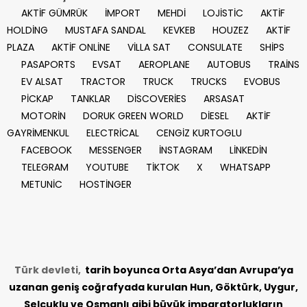
AKTİF GÜMRÜK
İMPORT
MEHDİ
LOJİSTİC
AKTİF
HOLDİNG
MUSTAFA SANDAL
KEVKEB
HOUZEZ
AKTİF
PLAZA
AKTİF ONLİNE
VİLLA SAT
CONSULATE
SHİPS
PASAPORTS
EVSAT
AEROPLANE
AUTOBUS
TRAİNS
EV ALSAT
TRACTOR
TRUCK
TRUCKS
EVOBUS
PİCKAP
TANKLAR
DİSCOVERİES
ARSASAT
MOTORİN
DORUK GREEN WORLD
DİESEL
AKTİF
GAYRİMENKUL
ELECTRİCAL
CENGİZ KURTOGLU
FACEBOOK
MESSENGER
İNSTAGRAM
LİNKEDİN
TELEGRAM
YOUTUBE
TİKTOK
X
WHATSAPP
METUNİC
HOSTİNGER
Türk devleti,
tarih
boyunca Orta Asya’dan Avrupa’ya
uzanan geniş coğrafyada kurulan Hun, Göktürk, Uygur,
Selçuklu ve Osmanlı gibi büyük imparatorlukların