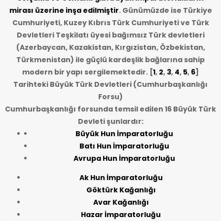
mirası üzerine inşa edilmiştir
. Günümüzde ise Türkiye
Cumhuriyeti, Kuzey Kıbrıs Türk Cumhuriyeti ve Türk
Devletleri Teşkilatı üyesi bağımsız Türk devletleri
(Azerbaycan, Kazakistan, Kırgızistan, Özbekistan,
Türkmenistan) ile güçlü kardeşlik bağlarına sahip
modern bir yapı sergilemektedir. [
1
,
2
,
3
,
4
,
5
,
6
]
Tarihteki Büyük Türk Devletleri (Cumhurbaşkanlığı
Forsu)
Cumhurbaşkanlığı forsunda temsil edilen 16 Büyük Türk
Devleti şunlardır:
Büyük Hun İmparatorluğu
Batı Hun İmparatorluğu
Avrupa Hun İmparatorluğu
Ak Hun İmparatorluğu
Göktürk Kağanlığı
Avar Kağanlığı
Hazar İmparatorluğu