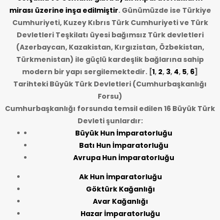
mirası üzerine inşa edilmiştir
. Günümüzde ise Türkiye
Cumhuriyeti, Kuzey Kıbrıs Türk Cumhuriyeti ve Türk
Devletleri Teşkilatı üyesi bağımsız Türk devletleri
(Azerbaycan, Kazakistan, Kırgızistan, Özbekistan,
Türkmenistan) ile güçlü kardeşlik bağlarına sahip
modern bir yapı sergilemektedir. [
1
,
2
,
3
,
4
,
5
,
6
]
Tarihteki Büyük Türk Devletleri (Cumhurbaşkanlığı
Forsu)
Cumhurbaşkanlığı forsunda temsil edilen 16 Büyük Türk
Devleti şunlardır:
Büyük Hun İmparatorluğu
Batı Hun İmparatorluğu
Avrupa Hun İmparatorluğu
Ak Hun İmparatorluğu
Göktürk Kağanlığı
Avar Kağanlığı
Hazar İmparatorluğu