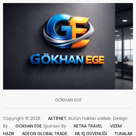
GÖKHAN EGE
Copyright © 2026
AKTİFNET
, Bütün hakları saklıdır. Design
By
GÖKHAN EGE
Sponsor By
NETRA TRAVEL
VİZEM
HAZIR
ADEON GLOBAL TRADE
NİL İŞ GÜVENLİĞİ
TUNALAR