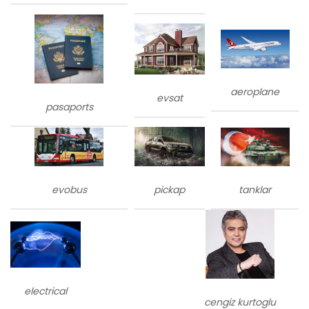
aeroplane
evsat
pasaports
evobus
tanklar
pickap
electrical
cengiz kurtoglu