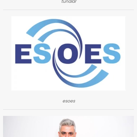
tunalar
esoes