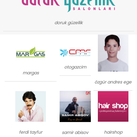
doruk güzellik
otogazcim
margas
özgür andres ege
ferdi tayfur
hairshop
samir abisov