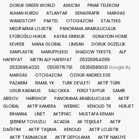
DORUK GREEN WORLD
ASKICIM
PINAR TELEKOM
ALMAN KURDU
ATLANTAR
SENAGRAFİK
MARGAS
WANDSTOFF
PAKTEL
OTOGAZCIM
STALTEKS
MEDİFARMA LOJİSTİK
PANORAMA ARABULUCULUK
EYÜBOĞLU HUKUK
KAYRA SİNEKLİK
GÜNAYDIN HOME
KEVKEB
MANA GLOBAL
LİMSAN
DORUK GÜZELLİK
SANPLASTİK
MARUFPLEKSİ
SHADOW TEKSTİL
ALP
HAFRİYAT
METİN ALP HAFRİYAT
05326964099
05326964020
05519715791
05356589031
Google By
MARGAS
OTOGAZCIM
ÖZGÜR ANDRES EGE
PAZARIM
İSMAİL YK
TURK DEVLETİ
AKTİF TÜRK
UGUR KARAKUS
SALI OKKA
FERDİ TAYFUR
SAMİR
ABİSOV
HAİRSHOP
PANORAMA ARABULUCULUK
AKTİF
GLOBAL
AKTİF KAMERA
WEBNİC
KENOUD TR
HÜRJET
RİHANNA
LİNET
AKTİFNİC
MUSTAFA KEMAN
ŞEBNEM TOVUZLU
ACADİA
AK TEŞKİLAT
AKTİF
DAĞITIM
AKTİF TAŞIMA
KENOUD
AKTİF LOJİSTİK
AKTİF TAŞIMACILIK
AKTİF DEPOLAMA
AKTİF NAKLİYE