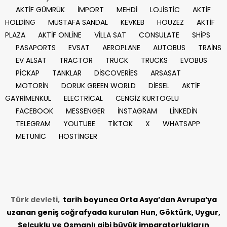
AKTİF GÜMRÜK
İMPORT
MEHDİ
LOJİSTİC
AKTİF
HOLDİNG
MUSTAFA SANDAL
KEVKEB
HOUZEZ
AKTİF
PLAZA
AKTİF ONLİNE
VİLLA SAT
CONSULATE
SHİPS
PASAPORTS
EVSAT
AEROPLANE
AUTOBUS
TRAİNS
EV ALSAT
TRACTOR
TRUCK
TRUCKS
EVOBUS
PİCKAP
TANKLAR
DİSCOVERİES
ARSASAT
MOTORİN
DORUK GREEN WORLD
DİESEL
AKTİF
GAYRİMENKUL
ELECTRİCAL
CENGİZ KURTOGLU
FACEBOOK
MESSENGER
İNSTAGRAM
LİNKEDİN
TELEGRAM
YOUTUBE
TİKTOK
X
WHATSAPP
METUNİC
HOSTİNGER
Türk devleti,
tarih
boyunca Orta Asya’dan Avrupa’ya
uzanan geniş coğrafyada kurulan Hun, Göktürk, Uygur,
Selçuklu ve Osmanlı gibi büyük imparatorlukların