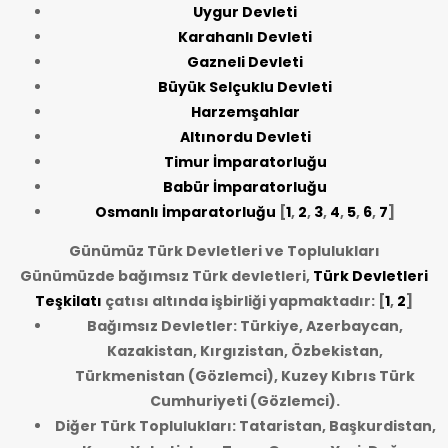
Uygur Devleti
Karahanlı Devleti
Gazneli Devleti
Büyük Selçuklu Devleti
Harzemşahlar
Altınordu Devleti
Timur İmparatorluğu
Babür İmparatorluğu
Osmanlı İmparatorluğu
[
1
,
2
,
3
,
4
,
5
,
6
,
7
]
Günümüz Türk Devletleri ve Toplulukları
Günümüzde bağımsız Türk devletleri,
Türk Devletleri
Teşkilatı
çatısı altında işbirliği yapmaktadır: [
1
,
2
]
Bağımsız Devletler: Türkiye, Azerbaycan,
Kazakistan, Kırgızistan, Özbekistan,
Türkmenistan (Gözlemci), Kuzey Kıbrıs Türk
Cumhuriyeti (Gözlemci).
Diğer Türk Toplulukları: Tataristan, Başkurdistan,