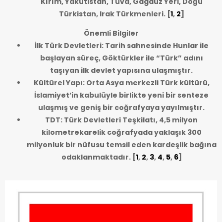
Kırım, Yakutistan, Tuva, Gagauz Yeri, Doğu
Türkistan, Irak Türkmenleri.
[
1
,
2
]
Önemli Bilgiler
İlk Türk Devletleri: Tarih sahnesinde Hunlar ile
başlayan süreç, Göktürkler ile “Türk” adını
taşıyan ilk devlet yapısına ulaşmıştır.
Kültürel Yapı: Orta Asya merkezli Türk kültürü,
İslamiyet’in kabulüyle birlikte yeni bir senteze
ulaşmış ve geniş bir coğrafyaya yayılmıştır.
TDT: Türk Devletleri Teşkilatı, 4,5 milyon
kilometrekarelik coğrafyada yaklaşık 300
milyonluk bir nüfusu temsil eden kardeşlik bağına
odaklanmaktadır.
[
1
,
2
,
3
,
4
,
5
,
6
]