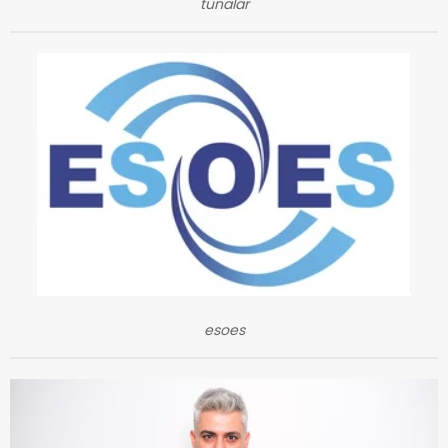
tunalar
esoes