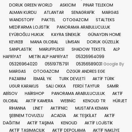
DORUK GREEN WORLD
ASKICIM
PINAR TELEKOM
ALMAN KURDU
ATLANTAR
SENAGRAFİK
MARGAS
WANDSTOFF
PAKTEL
OTOGAZCIM
STALTEKS
MEDİFARMA LOJİSTİK
PANORAMA ARABULUCULUK
EYÜBOĞLU HUKUK
KAYRA SİNEKLİK
GÜNAYDIN HOME
KEVKEB
MANA GLOBAL
LİMSAN
DORUK GÜZELLİK
SANPLASTİK
MARUFPLEKSİ
SHADOW TEKSTİL
ALP
HAFRİYAT
METİN ALP HAFRİYAT
05326964099
05326964020
05519715791
05356589031
Google By
MARGAS
OTOGAZCIM
ÖZGÜR ANDRES EGE
PAZARIM
İSMAİL YK
TURK DEVLETİ
AKTİF TÜRK
UGUR KARAKUS
SALI OKKA
FERDİ TAYFUR
SAMİR
ABİSOV
HAİRSHOP
PANORAMA ARABULUCULUK
AKTİF
GLOBAL
AKTİF KAMERA
WEBNİC
KENOUD TR
HÜRJET
RİHANNA
LİNET
AKTİFNİC
MUSTAFA KEMAN
ŞEBNEM TOVUZLU
ACADİA
AK TEŞKİLAT
AKTİF
DAĞITIM
AKTİF TAŞIMA
KENOUD
AKTİF LOJİSTİK
AKTİF TAŞIMACILIK
AKTİF DEPOLAMA
AKTİF NAKLİYE