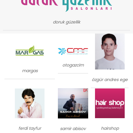
doruk güzellik
otogazcim
margas
özgür andres ege
ferdi tayfur
hairshop
samir abisov