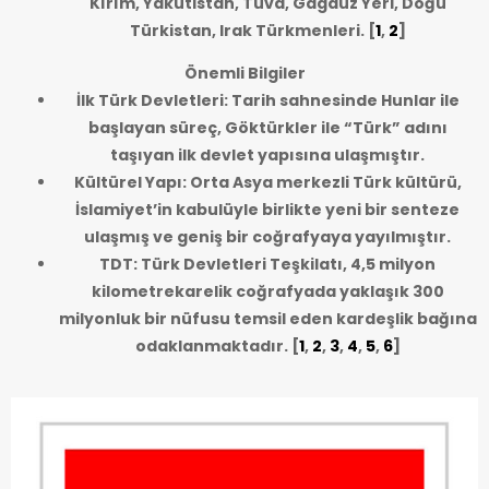
Kırım, Yakutistan, Tuva, Gagauz Yeri, Doğu
Türkistan, Irak Türkmenleri.
[
1
,
2
]
Önemli Bilgiler
İlk Türk Devletleri: Tarih sahnesinde Hunlar ile
başlayan süreç, Göktürkler ile “Türk” adını
taşıyan ilk devlet yapısına ulaşmıştır.
Kültürel Yapı: Orta Asya merkezli Türk kültürü,
İslamiyet’in kabulüyle birlikte yeni bir senteze
ulaşmış ve geniş bir coğrafyaya yayılmıştır.
TDT: Türk Devletleri Teşkilatı, 4,5 milyon
kilometrekarelik coğrafyada yaklaşık 300
milyonluk bir nüfusu temsil eden kardeşlik bağına
odaklanmaktadır.
[
1
,
2
,
3
,
4
,
5
,
6
]