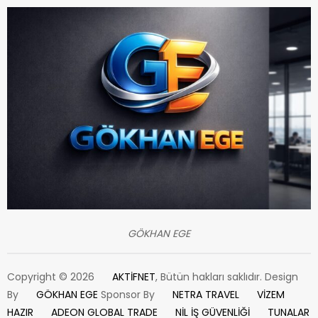
GÖKHAN EGE
Copyright © 2026
AKTİFNET
, Bütün hakları saklıdır. Design
By
GÖKHAN EGE
Sponsor By
NETRA TRAVEL
VİZEM
HAZIR
ADEON GLOBAL TRADE
NİL İŞ GÜVENLİĞİ
TUNALAR