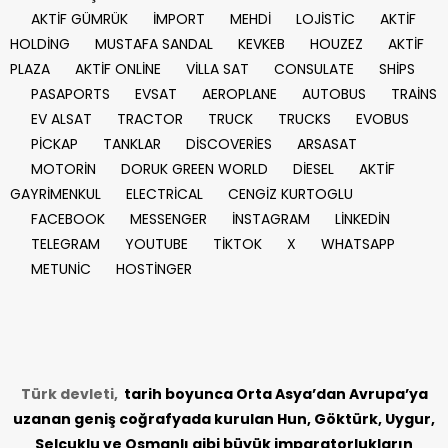
AKTİF GÜMRÜK
İMPORT
MEHDİ
LOJİSTİC
AKTİF
HOLDİNG
MUSTAFA SANDAL
KEVKEB
HOUZEZ
AKTİF
PLAZA
AKTİF ONLİNE
VİLLA SAT
CONSULATE
SHİPS
PASAPORTS
EVSAT
AEROPLANE
AUTOBUS
TRAİNS
EV ALSAT
TRACTOR
TRUCK
TRUCKS
EVOBUS
PİCKAP
TANKLAR
DİSCOVERİES
ARSASAT
MOTORİN
DORUK GREEN WORLD
DİESEL
AKTİF
GAYRİMENKUL
ELECTRİCAL
CENGİZ KURTOGLU
FACEBOOK
MESSENGER
İNSTAGRAM
LİNKEDİN
TELEGRAM
YOUTUBE
TİKTOK
X
WHATSAPP
METUNİC
HOSTİNGER
Türk devleti,
tarih
boyunca Orta Asya’dan Avrupa’ya
uzanan geniş coğrafyada kurulan Hun, Göktürk, Uygur,
Selçuklu ve Osmanlı gibi büyük imparatorlukların