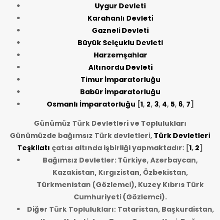
Uygur Devleti
Karahanlı Devleti
Gazneli Devleti
Büyük Selçuklu Devleti
Harzemşahlar
Altınordu Devleti
Timur İmparatorluğu
Babür İmparatorluğu
Osmanlı İmparatorluğu
[
1
,
2
,
3
,
4
,
5
,
6
,
7
]
Günümüz Türk Devletleri ve Toplulukları
Günümüzde bağımsız Türk devletleri,
Türk Devletleri
Teşkilatı
çatısı altında işbirliği yapmaktadır: [
1
,
2
]
Bağımsız Devletler: Türkiye, Azerbaycan,
Kazakistan, Kırgızistan, Özbekistan,
Türkmenistan (Gözlemci), Kuzey Kıbrıs Türk
Cumhuriyeti (Gözlemci).
Diğer Türk Toplulukları: Tataristan, Başkurdistan,