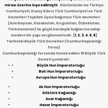
mirası üzerine inşa edilmiştir
. Günümüzde ise Türkiye
Cumhuriyeti, Kuzey Kıbrıs Türk Cumhuriyeti ve Türk
Devletleri Teşkilatı üyesi bağımsız Türk devletleri
(Azerbaycan, Kazakistan, Kırgızistan, Özbekistan,
Türkmenistan) ile güçlü kardeşlik bağlarına sahip
modern bir yapı sergilemektedir. [
1
,
2
,
3
,
4
,
5
,
6
]
Tarihteki Büyük Türk Devletleri (Cumhurbaşkanlığı
Forsu)
Cumhurbaşkanlığı forsunda temsil edilen 16 Büyük Türk
Devleti şunlardır:
Büyük Hun İmparatorluğu
Batı Hun İmparatorluğu
Avrupa Hun İmparatorluğu
Ak Hun İmparatorluğu
Göktürk Kağanlığı
Avar Kağanlığı
Hazar İmparatorluğu