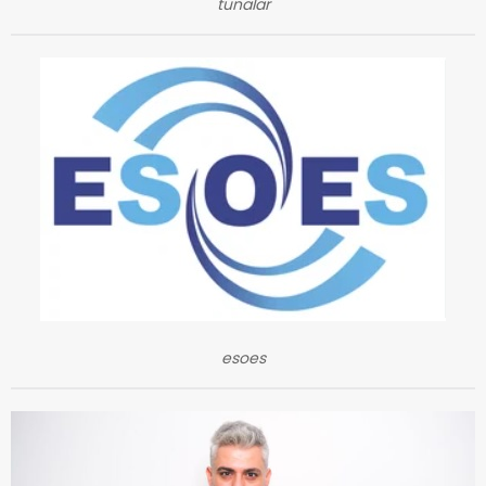
tunalar
esoes