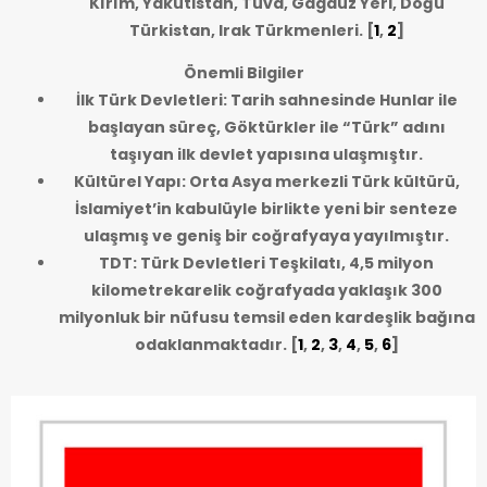
Kırım, Yakutistan, Tuva, Gagauz Yeri, Doğu
Türkistan, Irak Türkmenleri.
[
1
,
2
]
Önemli Bilgiler
İlk Türk Devletleri: Tarih sahnesinde Hunlar ile
başlayan süreç, Göktürkler ile “Türk” adını
taşıyan ilk devlet yapısına ulaşmıştır.
Kültürel Yapı: Orta Asya merkezli Türk kültürü,
İslamiyet’in kabulüyle birlikte yeni bir senteze
ulaşmış ve geniş bir coğrafyaya yayılmıştır.
TDT: Türk Devletleri Teşkilatı, 4,5 milyon
kilometrekarelik coğrafyada yaklaşık 300
milyonluk bir nüfusu temsil eden kardeşlik bağına
odaklanmaktadır.
[
1
,
2
,
3
,
4
,
5
,
6
]