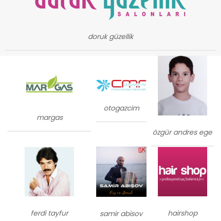
doruk güzellik
otogazcim
margas
özgür andres ege
ferdi tayfur
hairshop
samir abisov