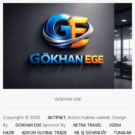
GÖKHAN EGE
Copyright © 2026
AKTİFNET
, Bütün hakları saklıdır. Design
By
GÖKHAN EGE
Sponsor By
NETRA TRAVEL
VİZEM
HAZIR
ADEON GLOBAL TRADE
NİL İŞ GÜVENLİĞİ
TUNALAR