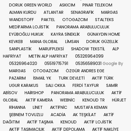
DORUK GREEN WORLD
ASKICIM
PINAR TELEKOM
ALMAN KURDU
ATLANTAR
SENAGRAFİK
MARGAS
WANDSTOFF
PAKTEL
OTOGAZCIM
STALTEKS
MEDİFARMA LOJİSTİK
PANORAMA ARABULUCULUK
EYÜBOĞLU HUKUK
KAYRA SİNEKLİK
GÜNAYDIN HOME
KEVKEB
MANA GLOBAL
LİMSAN
DORUK GÜZELLİK
SANPLASTİK
MARUFPLEKSİ
SHADOW TEKSTİL
ALP
HAFRİYAT
METİN ALP HAFRİYAT
05326964099
05326964020
05519715791
05356589031
Google By
MARGAS
OTOGAZCIM
ÖZGÜR ANDRES EGE
PAZARIM
İSMAİL YK
TURK DEVLETİ
AKTİF TÜRK
UGUR KARAKUS
SALI OKKA
FERDİ TAYFUR
SAMİR
ABİSOV
HAİRSHOP
PANORAMA ARABULUCULUK
AKTİF
GLOBAL
AKTİF KAMERA
WEBNİC
KENOUD TR
HÜRJET
RİHANNA
LİNET
AKTİFNİC
MUSTAFA KEMAN
ŞEBNEM TOVUZLU
ACADİA
AK TEŞKİLAT
AKTİF
DAĞITIM
AKTİF TAŞIMA
KENOUD
AKTİF LOJİSTİK
AKTİF TAŞIMACILIK
AKTİF DEPOLAMA
AKTİF NAKLİYE