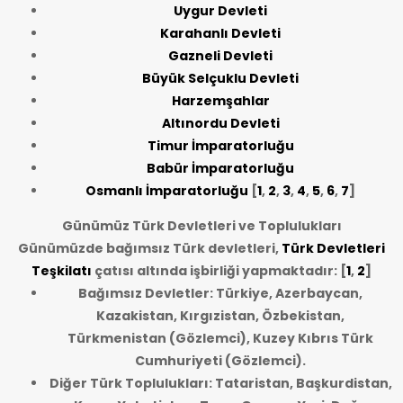
Uygur Devleti
Karahanlı Devleti
Gazneli Devleti
Büyük Selçuklu Devleti
Harzemşahlar
Altınordu Devleti
Timur İmparatorluğu
Babür İmparatorluğu
Osmanlı İmparatorluğu
[
1
,
2
,
3
,
4
,
5
,
6
,
7
]
Günümüz Türk Devletleri ve Toplulukları
Günümüzde bağımsız Türk devletleri,
Türk Devletleri
Teşkilatı
çatısı altında işbirliği yapmaktadır: [
1
,
2
]
Bağımsız Devletler: Türkiye, Azerbaycan,
Kazakistan, Kırgızistan, Özbekistan,
Türkmenistan (Gözlemci), Kuzey Kıbrıs Türk
Cumhuriyeti (Gözlemci).
Diğer Türk Toplulukları: Tataristan, Başkurdistan,