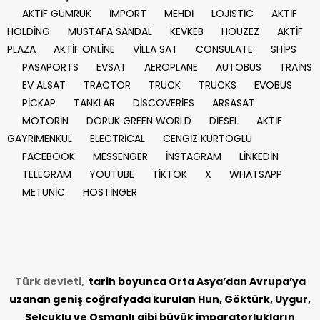
AKTİF GÜMRÜK
İMPORT
MEHDİ
LOJİSTİC
AKTİF
HOLDİNG
MUSTAFA SANDAL
KEVKEB
HOUZEZ
AKTİF
PLAZA
AKTİF ONLİNE
VİLLA SAT
CONSULATE
SHİPS
PASAPORTS
EVSAT
AEROPLANE
AUTOBUS
TRAİNS
EV ALSAT
TRACTOR
TRUCK
TRUCKS
EVOBUS
PİCKAP
TANKLAR
DİSCOVERİES
ARSASAT
MOTORİN
DORUK GREEN WORLD
DİESEL
AKTİF
GAYRİMENKUL
ELECTRİCAL
CENGİZ KURTOGLU
FACEBOOK
MESSENGER
İNSTAGRAM
LİNKEDİN
TELEGRAM
YOUTUBE
TİKTOK
X
WHATSAPP
METUNİC
HOSTİNGER
Türk devleti,
tarih
boyunca Orta Asya’dan Avrupa’ya
uzanan geniş coğrafyada kurulan Hun, Göktürk, Uygur,
Selçuklu ve Osmanlı gibi büyük imparatorlukların