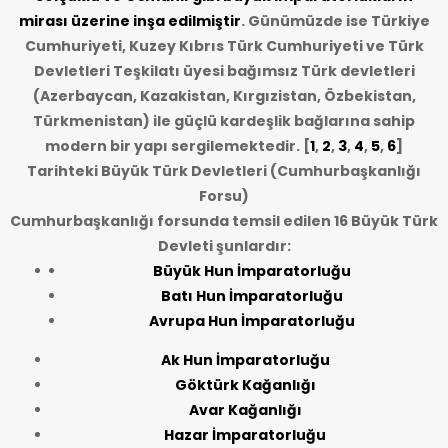
mirası üzerine inşa edilmiştir
. Günümüzde ise Türkiye
Cumhuriyeti, Kuzey Kıbrıs Türk Cumhuriyeti ve Türk
Devletleri Teşkilatı üyesi bağımsız Türk devletleri
(Azerbaycan, Kazakistan, Kırgızistan, Özbekistan,
Türkmenistan) ile güçlü kardeşlik bağlarına sahip
modern bir yapı sergilemektedir. [
1
,
2
,
3
,
4
,
5
,
6
]
Tarihteki Büyük Türk Devletleri (Cumhurbaşkanlığı
Forsu)
Cumhurbaşkanlığı forsunda temsil edilen 16 Büyük Türk
Devleti şunlardır:
Büyük Hun İmparatorluğu
Batı Hun İmparatorluğu
Avrupa Hun İmparatorluğu
Ak Hun İmparatorluğu
Göktürk Kağanlığı
Avar Kağanlığı
Hazar İmparatorluğu