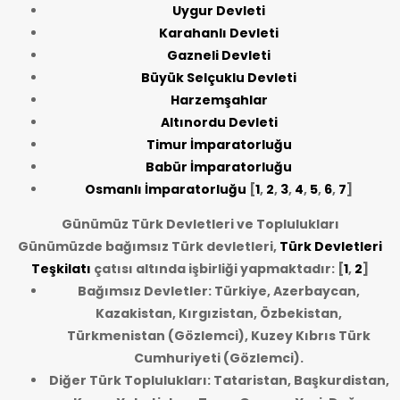
Uygur Devleti
Karahanlı Devleti
Gazneli Devleti
Büyük Selçuklu Devleti
Harzemşahlar
Altınordu Devleti
Timur İmparatorluğu
Babür İmparatorluğu
Osmanlı İmparatorluğu
[
1
,
2
,
3
,
4
,
5
,
6
,
7
]
Günümüz Türk Devletleri ve Toplulukları
Günümüzde bağımsız Türk devletleri,
Türk Devletleri
Teşkilatı
çatısı altında işbirliği yapmaktadır: [
1
,
2
]
Bağımsız Devletler: Türkiye, Azerbaycan,
Kazakistan, Kırgızistan, Özbekistan,
Türkmenistan (Gözlemci), Kuzey Kıbrıs Türk
Cumhuriyeti (Gözlemci).
Diğer Türk Toplulukları: Tataristan, Başkurdistan,