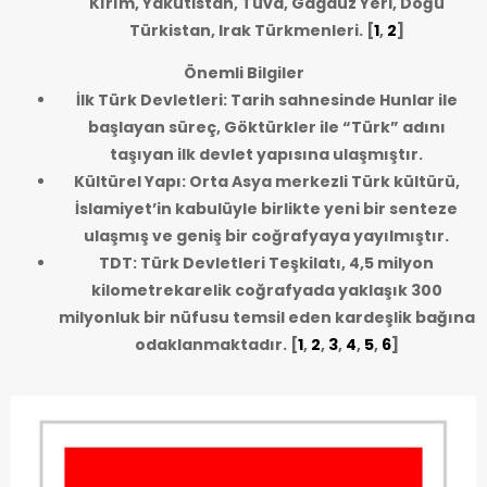
Kırım, Yakutistan, Tuva, Gagauz Yeri, Doğu
Türkistan, Irak Türkmenleri.
[
1
,
2
]
Önemli Bilgiler
İlk Türk Devletleri: Tarih sahnesinde Hunlar ile
başlayan süreç, Göktürkler ile “Türk” adını
taşıyan ilk devlet yapısına ulaşmıştır.
Kültürel Yapı: Orta Asya merkezli Türk kültürü,
İslamiyet’in kabulüyle birlikte yeni bir senteze
ulaşmış ve geniş bir coğrafyaya yayılmıştır.
TDT: Türk Devletleri Teşkilatı, 4,5 milyon
kilometrekarelik coğrafyada yaklaşık 300
milyonluk bir nüfusu temsil eden kardeşlik bağına
odaklanmaktadır.
[
1
,
2
,
3
,
4
,
5
,
6
]