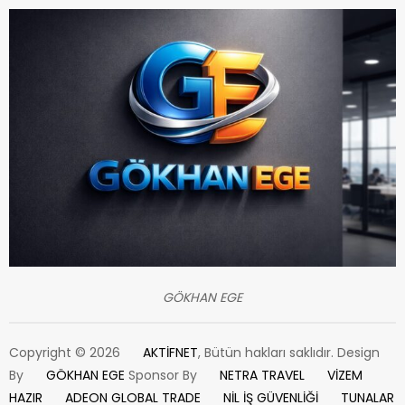
GÖKHAN EGE
Copyright © 2026
AKTİFNET
, Bütün hakları saklıdır. Design
By
GÖKHAN EGE
Sponsor By
NETRA TRAVEL
VİZEM
HAZIR
ADEON GLOBAL TRADE
NİL İŞ GÜVENLİĞİ
TUNALAR