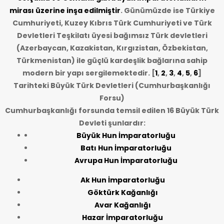
mirası üzerine inşa edilmiştir
. Günümüzde ise Türkiye
Cumhuriyeti, Kuzey Kıbrıs Türk Cumhuriyeti ve Türk
Devletleri Teşkilatı üyesi bağımsız Türk devletleri
(Azerbaycan, Kazakistan, Kırgızistan, Özbekistan,
Türkmenistan) ile güçlü kardeşlik bağlarına sahip
modern bir yapı sergilemektedir. [
1
,
2
,
3
,
4
,
5
,
6
]
Tarihteki Büyük Türk Devletleri (Cumhurbaşkanlığı
Forsu)
Cumhurbaşkanlığı forsunda temsil edilen 16 Büyük Türk
Devleti şunlardır:
Büyük Hun İmparatorluğu
Batı Hun İmparatorluğu
Avrupa Hun İmparatorluğu
Ak Hun İmparatorluğu
Göktürk Kağanlığı
Avar Kağanlığı
Hazar İmparatorluğu