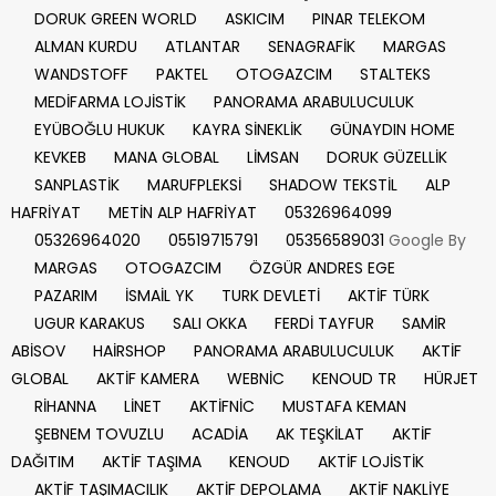
DORUK GREEN WORLD
ASKICIM
PINAR TELEKOM
ALMAN KURDU
ATLANTAR
SENAGRAFİK
MARGAS
WANDSTOFF
PAKTEL
OTOGAZCIM
STALTEKS
MEDİFARMA LOJİSTİK
PANORAMA ARABULUCULUK
EYÜBOĞLU HUKUK
KAYRA SİNEKLİK
GÜNAYDIN HOME
KEVKEB
MANA GLOBAL
LİMSAN
DORUK GÜZELLİK
SANPLASTİK
MARUFPLEKSİ
SHADOW TEKSTİL
ALP
HAFRİYAT
METİN ALP HAFRİYAT
05326964099
05326964020
05519715791
05356589031
Google By
MARGAS
OTOGAZCIM
ÖZGÜR ANDRES EGE
PAZARIM
İSMAİL YK
TURK DEVLETİ
AKTİF TÜRK
UGUR KARAKUS
SALI OKKA
FERDİ TAYFUR
SAMİR
ABİSOV
HAİRSHOP
PANORAMA ARABULUCULUK
AKTİF
GLOBAL
AKTİF KAMERA
WEBNİC
KENOUD TR
HÜRJET
RİHANNA
LİNET
AKTİFNİC
MUSTAFA KEMAN
ŞEBNEM TOVUZLU
ACADİA
AK TEŞKİLAT
AKTİF
DAĞITIM
AKTİF TAŞIMA
KENOUD
AKTİF LOJİSTİK
AKTİF TAŞIMACILIK
AKTİF DEPOLAMA
AKTİF NAKLİYE