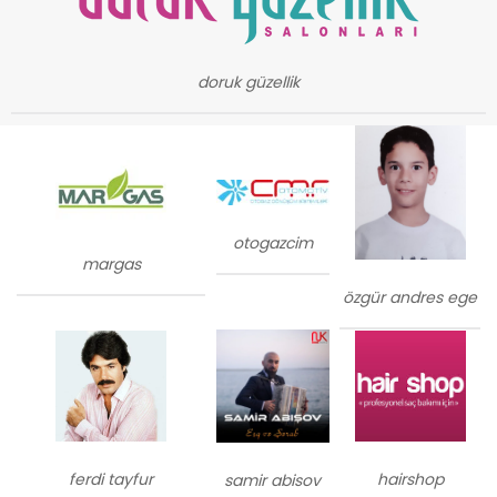
doruk güzellik
otogazcim
margas
özgür andres ege
ferdi tayfur
hairshop
samir abisov