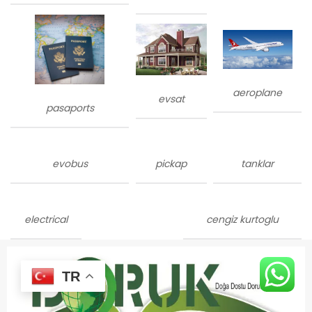
aeroplane
evsat
pasaports
evobus
pickap
tanklar
electrical
cengiz kurtoglu