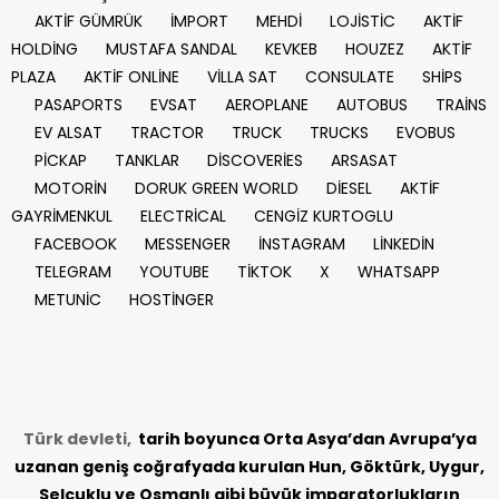
AKTİF GÜMRÜK
İMPORT
MEHDİ
LOJİSTİC
AKTİF
HOLDİNG
MUSTAFA SANDAL
KEVKEB
HOUZEZ
AKTİF
PLAZA
AKTİF ONLİNE
VİLLA SAT
CONSULATE
SHİPS
PASAPORTS
EVSAT
AEROPLANE
AUTOBUS
TRAİNS
EV ALSAT
TRACTOR
TRUCK
TRUCKS
EVOBUS
PİCKAP
TANKLAR
DİSCOVERİES
ARSASAT
MOTORİN
DORUK GREEN WORLD
DİESEL
AKTİF
GAYRİMENKUL
ELECTRİCAL
CENGİZ KURTOGLU
FACEBOOK
MESSENGER
İNSTAGRAM
LİNKEDİN
TELEGRAM
YOUTUBE
TİKTOK
X
WHATSAPP
METUNİC
HOSTİNGER
Türk devleti,
tarih
boyunca Orta Asya’dan Avrupa’ya
uzanan geniş coğrafyada kurulan Hun, Göktürk, Uygur,
Selçuklu ve Osmanlı gibi büyük imparatorlukların