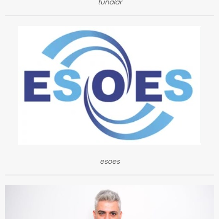
tunalar
esoes