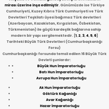
mirası üzerine inşa edilmiştir
. Günümüzde ise Türkiye
Cumhuriyeti, Kuzey Kıbrıs Türk Cumhuriyeti ve Türk
Devletleri Teşkilatı üyesi bağımsız Türk devletleri
(Azerbaycan, Kazakistan, Kırgızistan, Özbekistan,
Türkmenistan) ile güçlü kardeşlik bağlarına sahip
modern bir yapı sergilemektedir. [
1
,
2
,
3
,
4
,
5
,
6
]
Tarihteki Büyük Türk Devletleri (Cumhurbaşkanlığı
Forsu)
Cumhurbaşkanlığı forsunda temsil edilen 16 Büyük Türk
Devleti şunlardır:
Büyük Hun İmparatorluğu
Batı Hun İmparatorluğu
Avrupa Hun İmparatorluğu
Ak Hun İmparatorluğu
Göktürk Kağanlığı
Avar Kağanlığı
Hazar İmparatorluğu