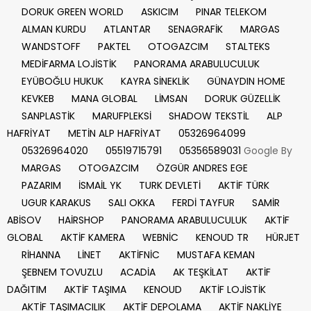
DORUK GREEN WORLD
ASKICIM
PINAR TELEKOM
ALMAN KURDU
ATLANTAR
SENAGRAFİK
MARGAS
WANDSTOFF
PAKTEL
OTOGAZCIM
STALTEKS
MEDİFARMA LOJİSTİK
PANORAMA ARABULUCULUK
EYÜBOĞLU HUKUK
KAYRA SİNEKLİK
GÜNAYDIN HOME
KEVKEB
MANA GLOBAL
LİMSAN
DORUK GÜZELLİK
SANPLASTİK
MARUFPLEKSİ
SHADOW TEKSTİL
ALP
HAFRİYAT
METİN ALP HAFRİYAT
05326964099
05326964020
05519715791
05356589031
Google By
MARGAS
OTOGAZCIM
ÖZGÜR ANDRES EGE
PAZARIM
İSMAİL YK
TURK DEVLETİ
AKTİF TÜRK
UGUR KARAKUS
SALI OKKA
FERDİ TAYFUR
SAMİR
ABİSOV
HAİRSHOP
PANORAMA ARABULUCULUK
AKTİF
GLOBAL
AKTİF KAMERA
WEBNİC
KENOUD TR
HÜRJET
RİHANNA
LİNET
AKTİFNİC
MUSTAFA KEMAN
ŞEBNEM TOVUZLU
ACADİA
AK TEŞKİLAT
AKTİF
DAĞITIM
AKTİF TAŞIMA
KENOUD
AKTİF LOJİSTİK
AKTİF TAŞIMACILIK
AKTİF DEPOLAMA
AKTİF NAKLİYE