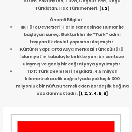
Kırım, Yakutistan, Tuva, Gagauz Yeri, Doğu
Türkistan, Irak Türkmenleri.
[
1
,
2
]
Önemli Bilgiler
İlk Türk Devletleri: Tarih sahnesinde Hunlar ile
başlayan süreç, Göktürkler ile “Türk” adını
taşıyan ilk devlet yapısına ulaşmıştır.
Kültürel Yapı: Orta Asya merkezli Türk kültürü,
İslamiyet’in kabulüyle birlikte yeni bir senteze
ulaşmış ve geniş bir coğrafyaya yayılmıştır.
TDT: Türk Devletleri Teşkilatı, 4,5 milyon
kilometrekarelik coğrafyada yaklaşık 300
milyonluk bir nüfusu temsil eden kardeşlik bağına
odaklanmaktadır.
[
1
,
2
,
3
,
4
,
5
,
6
]