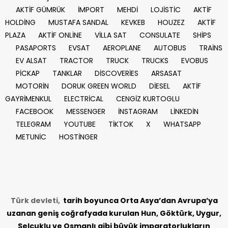
AKTİF GÜMRÜK
İMPORT
MEHDİ
LOJİSTİC
AKTİF
HOLDİNG
MUSTAFA SANDAL
KEVKEB
HOUZEZ
AKTİF
PLAZA
AKTİF ONLİNE
VİLLA SAT
CONSULATE
SHİPS
PASAPORTS
EVSAT
AEROPLANE
AUTOBUS
TRAİNS
EV ALSAT
TRACTOR
TRUCK
TRUCKS
EVOBUS
PİCKAP
TANKLAR
DİSCOVERİES
ARSASAT
MOTORİN
DORUK GREEN WORLD
DİESEL
AKTİF
GAYRİMENKUL
ELECTRİCAL
CENGİZ KURTOGLU
FACEBOOK
MESSENGER
İNSTAGRAM
LİNKEDİN
TELEGRAM
YOUTUBE
TİKTOK
X
WHATSAPP
METUNİC
HOSTİNGER
Türk devleti,
tarih
boyunca Orta Asya’dan Avrupa’ya
uzanan geniş coğrafyada kurulan Hun, Göktürk, Uygur,
Selçuklu ve Osmanlı gibi büyük imparatorlukların