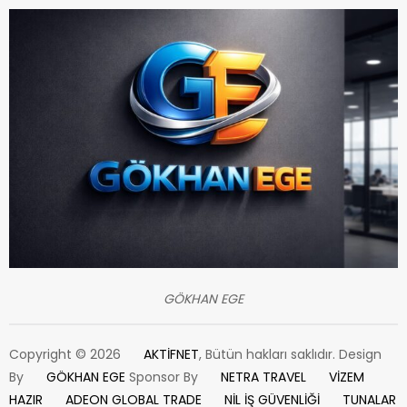
GÖKHAN EGE
Copyright © 2026
AKTİFNET
, Bütün hakları saklıdır. Design
By
GÖKHAN EGE
Sponsor By
NETRA TRAVEL
VİZEM
HAZIR
ADEON GLOBAL TRADE
NİL İŞ GÜVENLİĞİ
TUNALAR