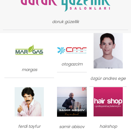
doruk güzellik
otogazcim
margas
özgür andres ege
ferdi tayfur
hairshop
samir abisov