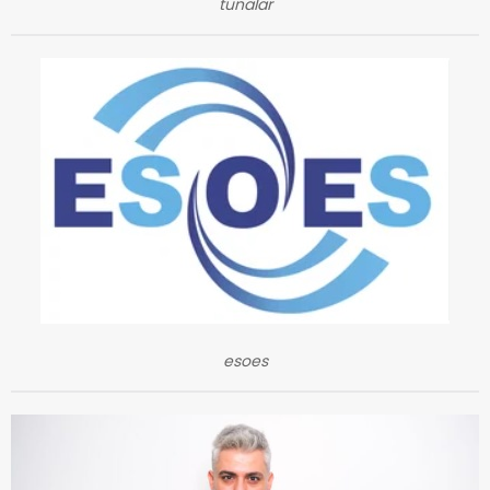
tunalar
esoes