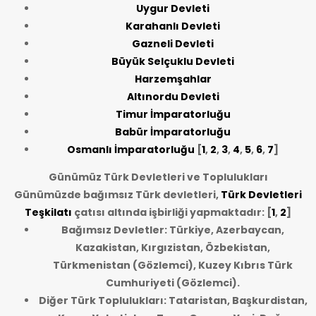
Uygur Devleti
Karahanlı Devleti
Gazneli Devleti
Büyük Selçuklu Devleti
Harzemşahlar
Altınordu Devleti
Timur İmparatorluğu
Babür İmparatorluğu
Osmanlı İmparatorluğu
[
1
,
2
,
3
,
4
,
5
,
6
,
7
]
Günümüz Türk Devletleri ve Toplulukları
Günümüzde bağımsız Türk devletleri,
Türk Devletleri
Teşkilatı
çatısı altında işbirliği yapmaktadır: [
1
,
2
]
Bağımsız Devletler: Türkiye, Azerbaycan,
Kazakistan, Kırgızistan, Özbekistan,
Türkmenistan (Gözlemci), Kuzey Kıbrıs Türk
Cumhuriyeti (Gözlemci).
Diğer Türk Toplulukları: Tataristan, Başkurdistan,