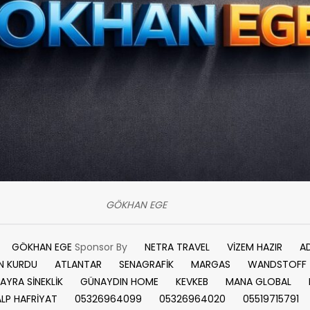
GÖKHAN EGE
GÖKHAN EGE
Sponsor By
NETRA TRAVEL
VİZEM HAZIR
A
N KURDU
ATLANTAR
SENAGRAFİK
MARGAS
WANDSTOFF
AYRA SİNEKLİK
GÜNAYDIN HOME
KEVKEB
MANA GLOBAL
ALP HAFRİYAT
05326964099
05326964020
05519715791