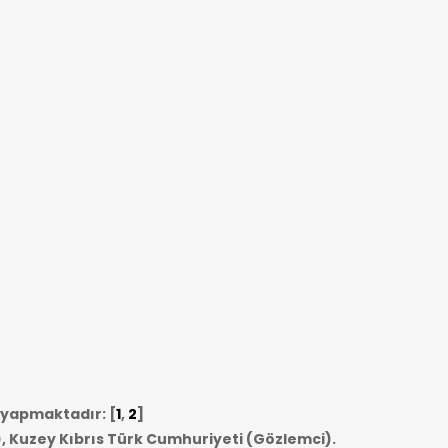
i yapmaktadır: [
1
,
2
]
, Kuzey Kıbrıs Türk Cumhuriyeti (Gözlemci).