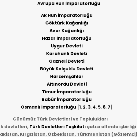
Avrupa Hun İmparatorluğu
Ak Hun İmparatorluğu
Göktürk Kağanlığı
Avar Kağanlığı
Hazar İmparatorluğu
Uygur Devleti
Karahanlı Devleti
Gazneli Devleti
Büyük Selçuklu Devleti
Harzemşahlar
Altınordu Devleti
Timur İmparatorluğu
Babür İmparatorluğu
Osmanlı İmparatorluğu
[
1
,
2
,
3
,
4
,
5
,
6
,
7
]
Günümüz Türk Devletleri ve Toplulukları
 devletleri,
Türk Devletleri Teşkilatı
çatısı altında işbirliğ
akistan, Kırgızistan, Özbekistan, Türkmenistan (Gözlemci)