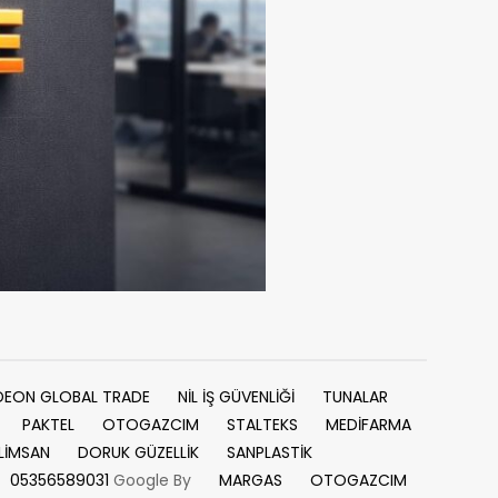
DEON GLOBAL TRADE
NİL İŞ GÜVENLİĞİ
TUNALAR
PAKTEL
OTOGAZCIM
STALTEKS
MEDİFARMA
LİMSAN
DORUK GÜZELLİK
SANPLASTİK
05356589031
Google By
MARGAS
OTOGAZCIM