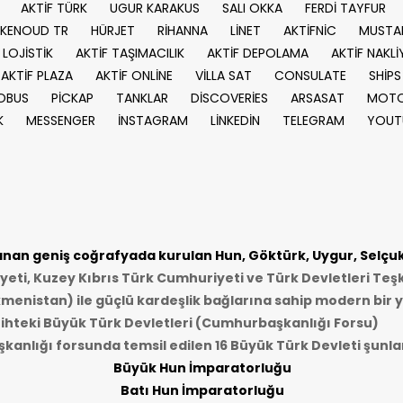
AKTİF TÜRK
UGUR KARAKUS
SALI OKKA
FERDİ TAYFUR
KENOUD TR
HÜRJET
RİHANNA
LİNET
AKTİFNİC
MUSTA
 LOJİSTİK
AKTİF TAŞIMACILIK
AKTİF DEPOLAMA
AKTİF NAKLİ
AKTİF PLAZA
AKTİF ONLİNE
VİLLA SAT
CONSULATE
SHİPS
OBUS
PİCKAP
TANKLAR
DİSCOVERİES
ARSASAT
MOTO
K
MESSENGER
İNSTAGRAM
LİNKEDİN
TELEGRAM
YOUT
an geniş coğrafyada kurulan Hun, Göktürk, Uygur, Selçukl
ti, Kuzey Kıbrıs Türk Cumhuriyeti ve Türk Devletleri Teşk
kmenistan) ile güçlü kardeşlik bağlarına sahip modern bir y
ihteki Büyük Türk Devletleri (Cumhurbaşkanlığı Forsu)
anlığı forsunda temsil edilen 16 Büyük Türk Devleti şunlar
Büyük Hun İmparatorluğu
Batı Hun İmparatorluğu