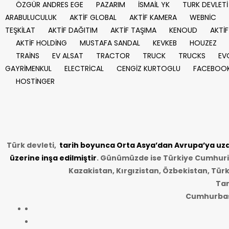
ÖZGÜR ANDRES EGE
PAZARIM
İSMAİL YK
TURK DEVLETİ
ARABULUCULUK
AKTİF GLOBAL
AKTİF KAMERA
WEBNİC
TEŞKİLAT
AKTİF DAĞITIM
AKTİF TAŞIMA
KENOUD
AKTİF
AKTİF HOLDİNG
MUSTAFA SANDAL
KEVKEB
HOUZEZ
TRAİNS
EV ALSAT
TRACTOR
TRUCK
TRUCKS
EV
GAYRİMENKUL
ELECTRİCAL
CENGİZ KURTOGLU
FACEBOO
HOSTİNGER
Türk devleti,
tarih
boyunca Orta Asya’dan Avrupa’ya uzan
üzerine inşa edilmiştir
. Günümüzde ise Türkiye Cumhuriye
Kazakistan, Kırgızistan, Özbekistan, Tür
Tar
Cumhurbaşk