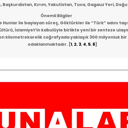
n, Başkurdistan, Kırım, Yakutistan, Tuva, Gagauz Yeri, Doğu
Önemli Bilgiler
e Hunlar ile başlayan süreç, Göktürkler ile “Türk” adını taşı
ltürü, İslamiyet’in kabulüyle birlikte yeni bir senteze ulaş
lyon kilometrekarelik coğrafyada yaklaşık 300 milyonluk bi
odaklanmaktadır.
[
1
,
2
,
3
,
4
,
5
,
6
]