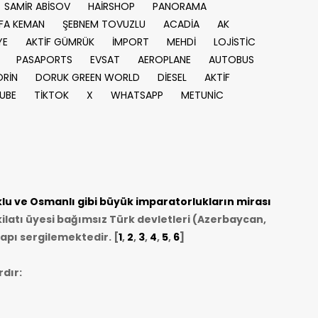
SAMİR ABİSOV
HAİRSHOP
PANORAMA
FA KEMAN
ŞEBNEM TOVUZLU
ACADİA
AK
YE
AKTİF GÜMRÜK
İMPORT
MEHDİ
LOJİSTİC
PASAPORTS
EVSAT
AEROPLANE
AUTOBUS
RİN
DORUK GREEN WORLD
DİESEL
AKTİF
UBE
TİKTOK
X
WHATSAPP
METUNİC
u ve Osmanlı gibi büyük imparatorlukların mirası
ilatı üyesi bağımsız Türk devletleri (Azerbaycan,
apı sergilemektedir. [
1
,
2
,
3
,
4
,
5
,
6
]
dır: