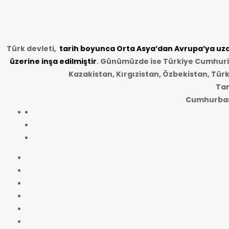
Türk devleti,
tarih
boyunca Orta Asya’dan Avrupa’ya uzan
üzerine inşa edilmiştir
. Günümüzde ise Türkiye Cumhuriye
Kazakistan, Kırgızistan, Özbekistan, Tür
Tar
Cumhurbaşk