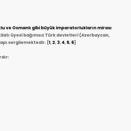
u ve Osmanlı gibi büyük imparatorlukların mirası
ilatı üyesi bağımsız Türk devletleri (Azerbaycan,
apı sergilemektedir. [
1
,
2
,
3
,
4
,
5
,
6
]
dır: