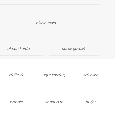
nikola tesla
alman kurdu
doruk güzellik
aktiftürk
uğur karakuş
sali okka
webnic
kenoud tr
hürjet