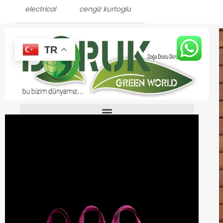
electrical
cengiz kurtoglu