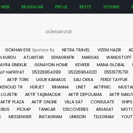
WEB
BİLGİSAYAR
PROJE
BESTE
YETENEK
GÖKHAN EGE
GÖKHAN EGE
Sponsor By
NETRA TRAVEL
VİZEM HAZIR
A
N KURDU
ATLANTAR
SENAGRAFİK
MARGAS
WANDSTOFF
AYRA SİNEKLİK
GÜNAYDIN HOME
KEVKEB
MANA GLOBAL
ALP HAFRİYAT
05326964099
05326964020
05519715791
AKTİF TÜRK
UGUR KARAKUS
SALI OKKA
FERDİ TAYFUR
KENOUD TR
HÜRJET
RİHANNA
LİNET
AKTİFNİC
MUSTA
 LOJİSTİK
AKTİF TAŞIMACILIK
AKTİF DEPOLAMA
AKTİF NAKLİ
AKTİF PLAZA
AKTİF ONLİNE
VİLLA SAT
CONSULATE
SHİPS
OBUS
PİCKAP
TANKLAR
DİSCOVERİES
ARSASAT
MOTO
K
MESSENGER
İNSTAGRAM
LİNKEDİN
TELEGRAM
YOUT