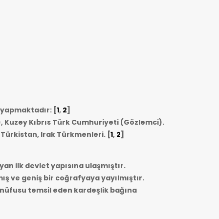
i yapmaktadır: [
1
,
2
]
, Kuzey Kıbrıs Türk Cumhuriyeti (Gözlemci).
 Türkistan, Irak Türkmenleri.
[
1
,
2
]
yan ilk devlet yapısına ulaşmıştır.
mış ve geniş bir coğrafyaya yayılmıştır.
r nüfusu temsil eden kardeşlik bağına