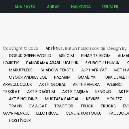
ANA SAYFA
ANILAR
HAKKIMDA
ÜRÜNLER
Copyright © 2026
AKTİFNET
, Bütün hakları saklıdır. Design By
DORUK GREEN WORLD
ASKICIM
PINAR TELEKOM
ALMA
LOJİSTİK
PANORAMA ARABULUCULUK
EYÜBOĞLU HUKUK
K
MARUFPLEKSİ
SHADOW TEKSTİL
ALP HAFRİYAT
METİN 
ÖZGÜR ANDRES EGE
PAZARIM
İSMAİL YK
TURK DEVLETİ
ARABULUCULUK
AKTİF GLOBAL
AKTİF KAMERA
WEBNİC
TEŞKİLAT
AKTİF DAĞITIM
AKTİF TAŞIMA
KENOUD
AKTİF
AKTİF HOLDİNG
MUSTAFA SANDAL
KEVKEB
HOUZEZ
TRAİNS
EV ALSAT
TRACTOR
TRUCK
TRUCKS
EV
GAYRİMENKUL
ELECTRİCAL
CENGİZ KURTOGLU
FACEBOO
HOSTİNGER