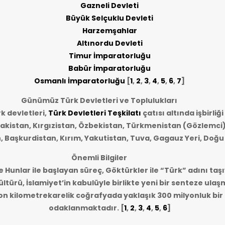
Gazneli Devleti
Büyük Selçuklu Devleti
Harzemşahlar
Altınordu Devleti
Timur İmparatorluğu
Babür İmparatorluğu
Osmanlı İmparatorluğu
[
1
,
2
,
3
,
4
,
5
,
6
,
7
]
Günümüz Türk Devletleri ve Toplulukları
 devletleri,
Türk Devletleri Teşkilatı
çatısı altında işbirliğ
akistan, Kırgızistan, Özbekistan, Türkmenistan (Gözlemci)
n, Başkurdistan, Kırım, Yakutistan, Tuva, Gagauz Yeri, Doğu
Önemli Bilgiler
e Hunlar ile başlayan süreç, Göktürkler ile “Türk” adını taşı
ltürü, İslamiyet’in kabulüyle birlikte yeni bir senteze ulaş
lyon kilometrekarelik coğrafyada yaklaşık 300 milyonluk bi
odaklanmaktadır.
[
1
,
2
,
3
,
4
,
5
,
6
]