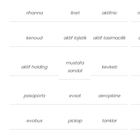
rihanna
linet
aktifnic
m
kenoud
aktif lojistik
aktif tasimacilik
mustafa
aktif holding
kevkeb
sandal
pasaports
evsat
aeroplane
evobus
pickap
tanklar