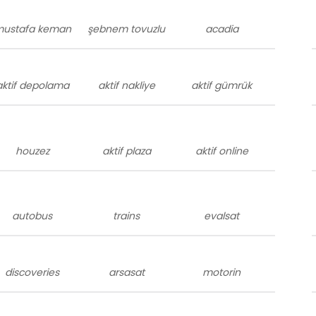
ustafa keman
şebnem tovuzlu
acadia
aktif depolama
aktif nakliye
aktif gümrük
houzez
aktif plaza
aktif online
autobus
trains
evalsat
discoveries
arsasat
motorin