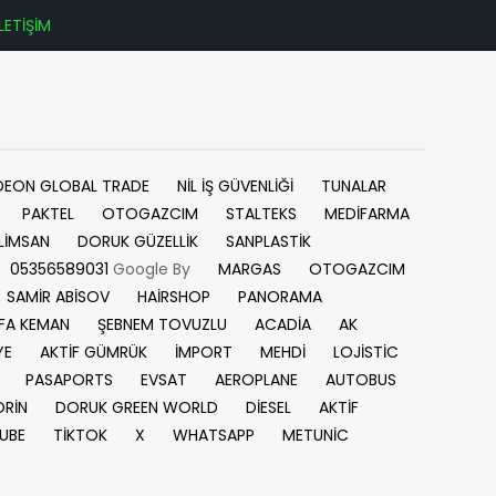
İLETİŞİM
DEON GLOBAL TRADE
NİL İŞ GÜVENLİĞİ
TUNALAR
PAKTEL
OTOGAZCIM
STALTEKS
MEDİFARMA
LİMSAN
DORUK GÜZELLİK
SANPLASTİK
05356589031
Google By
MARGAS
OTOGAZCIM
SAMİR ABİSOV
HAİRSHOP
PANORAMA
FA KEMAN
ŞEBNEM TOVUZLU
ACADİA
AK
YE
AKTİF GÜMRÜK
İMPORT
MEHDİ
LOJİSTİC
PASAPORTS
EVSAT
AEROPLANE
AUTOBUS
RİN
DORUK GREEN WORLD
DİESEL
AKTİF
UBE
TİKTOK
X
WHATSAPP
METUNİC