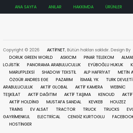
ANA SAYFA
ANILAR
HAKKIMDA
ÜRÜNLER
Copyright © 2026
AKTİFNET
, Bütün hakları saklıdır. Design By
DORUK GREEN WORLD
ASKICIM
PINAR TELEKOM
ALMA
LOJİSTİK
PANORAMA ARABULUCULUK
EYÜBOĞLU HUKUK
K
MARUFPLEKSİ
SHADOW TEKSTİL
ALP HAFRİYAT
METİN 
ÖZGÜR ANDRES EGE
PAZARIM
İSMAİL YK
TURK DEVLETİ
ARABULUCULUK
AKTİF GLOBAL
AKTİF KAMERA
WEBNİC
TEŞKİLAT
AKTİF DAĞITIM
AKTİF TAŞIMA
KENOUD
AKTİF
AKTİF HOLDİNG
MUSTAFA SANDAL
KEVKEB
HOUZEZ
TRAİNS
EV ALSAT
TRACTOR
TRUCK
TRUCKS
EV
GAYRİMENKUL
ELECTRİCAL
CENGİZ KURTOGLU
FACEBOO
HOSTİNGER