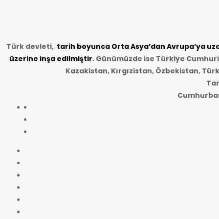
Türk devleti,
tarih
boyunca Orta Asya’dan Avrupa’ya uzan
üzerine inşa edilmiştir
. Günümüzde ise Türkiye Cumhuriye
Kazakistan, Kırgızistan, Özbekistan, Tür
Tar
Cumhurbaşk