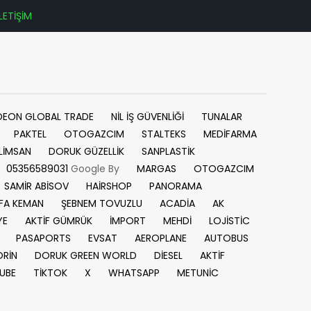
İLETİŞİM
DEON GLOBAL TRADE
NİL İŞ GÜVENLİĞİ
TUNALAR
PAKTEL
OTOGAZCIM
STALTEKS
MEDİFARMA
LİMSAN
DORUK GÜZELLİK
SANPLASTİK
05356589031
Google By
MARGAS
OTOGAZCIM
SAMİR ABİSOV
HAİRSHOP
PANORAMA
FA KEMAN
ŞEBNEM TOVUZLU
ACADİA
AK
YE
AKTİF GÜMRÜK
İMPORT
MEHDİ
LOJİSTİC
PASAPORTS
EVSAT
AEROPLANE
AUTOBUS
RİN
DORUK GREEN WORLD
DİESEL
AKTİF
UBE
TİKTOK
X
WHATSAPP
METUNİC