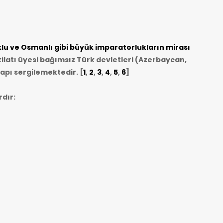
u ve Osmanlı gibi büyük imparatorlukların mirası
ilatı üyesi bağımsız Türk devletleri (Azerbaycan,
apı sergilemektedir. [
1
,
2
,
3
,
4
,
5
,
6
]
dır: