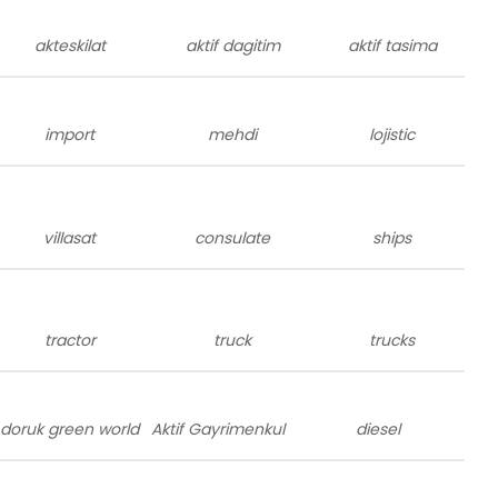
akteskilat
aktif dagitim
aktif tasima
import
mehdi
lojistic
villasat
consulate
ships
tractor
truck
trucks
doruk green world
Aktif Gayrimenkul
diesel