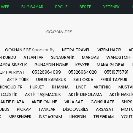
WEB
BİLGİSAYAR
PROJE
BESTE
YETENEK
GÖKHAN EGE
GÖKHAN EGE
Sponsor By
NETRA TRAVEL
VİZEM HAZIR
A
N KURDU
ATLANTAR
SENAGRAFİK
MARGAS
WANDSTOFF
AYRA SİNEKLİK
GÜNAYDIN HOME
KEVKEB
MANA GLOBAL
ALP HAFRİYAT
05326964099
05326964020
05519715791
AKTİF TÜRK
UGUR KARAKUS
SALI OKKA
FERDİ TAYFUR
KENOUD TR
HÜRJET
RİHANNA
LİNET
AKTİFNİC
MUSTA
 LOJİSTİK
AKTİF TAŞIMACILIK
AKTİF DEPOLAMA
AKTİF NAKLİ
AKTİF PLAZA
AKTİF ONLİNE
VİLLA SAT
CONSULATE
SHİPS
OBUS
PİCKAP
TANKLAR
DİSCOVERİES
ARSASAT
MOTO
K
MESSENGER
İNSTAGRAM
LİNKEDİN
TELEGRAM
YOUT