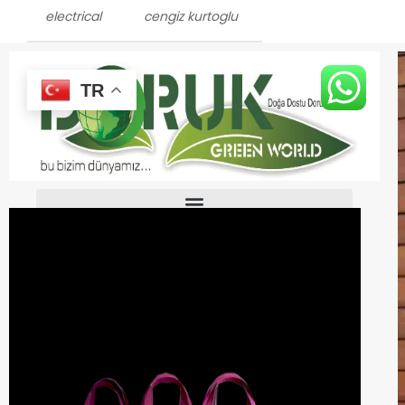
electrical
cengiz kurtoglu