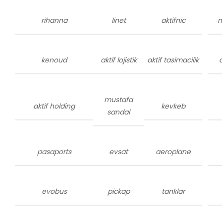
rihanna
linet
aktifnic
m
kenoud
aktif lojistik
aktif tasimacilik
mustafa
aktif holding
kevkeb
sandal
pasaports
evsat
aeroplane
evobus
pickap
tanklar