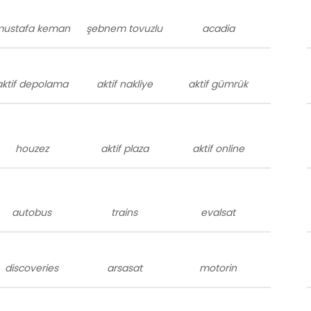
ustafa keman
şebnem tovuzlu
acadia
aktif depolama
aktif nakliye
aktif gümrük
houzez
aktif plaza
aktif online
autobus
trains
evalsat
discoveries
arsasat
motorin