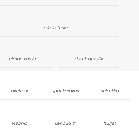
nikola tesla
alman kurdu
doruk güzellik
aktiftürk
uğur karakuş
sali okka
webnic
kenoud tr
hürjet