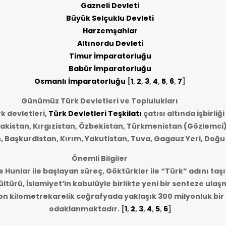
Gazneli Devleti
Büyük Selçuklu Devleti
Harzemşahlar
Altınordu Devleti
Timur İmparatorluğu
Babür İmparatorluğu
Osmanlı İmparatorluğu
[
1
,
2
,
3
,
4
,
5
,
6
,
7
]
Günümüz Türk Devletleri ve Toplulukları
 devletleri,
Türk Devletleri Teşkilatı
çatısı altında işbirliğ
akistan, Kırgızistan, Özbekistan, Türkmenistan (Gözlemci)
n, Başkurdistan, Kırım, Yakutistan, Tuva, Gagauz Yeri, Doğu
Önemli Bilgiler
e Hunlar ile başlayan süreç, Göktürkler ile “Türk” adını taşı
ltürü, İslamiyet’in kabulüyle birlikte yeni bir senteze ulaş
lyon kilometrekarelik coğrafyada yaklaşık 300 milyonluk bi
odaklanmaktadır.
[
1
,
2
,
3
,
4
,
5
,
6
]