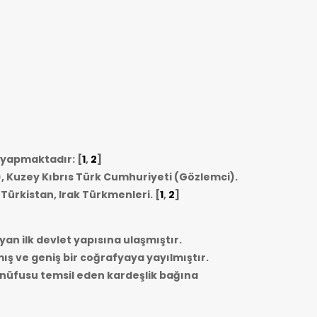
i yapmaktadır: [
1
,
2
]
, Kuzey Kıbrıs Türk Cumhuriyeti (Gözlemci).
 Türkistan, Irak Türkmenleri.
[
1
,
2
]
yan ilk devlet yapısına ulaşmıştır.
mış ve geniş bir coğrafyaya yayılmıştır.
r nüfusu temsil eden kardeşlik bağına