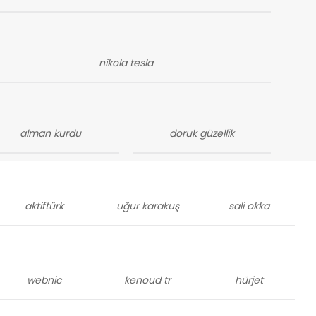
nikola tesla
alman kurdu
doruk güzellik
aktiftürk
uğur karakuş
sali okka
webnic
kenoud tr
hürjet