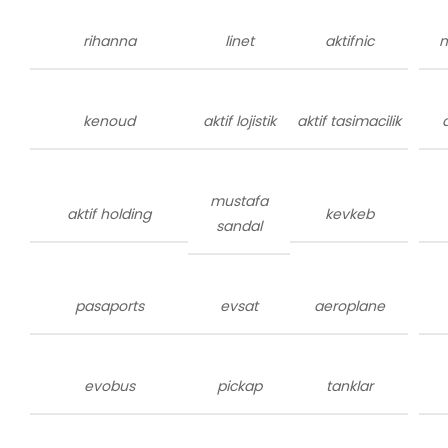
rihanna
linet
aktifnic
m
kenoud
aktif lojistik
aktif tasimacilik
mustafa
aktif holding
kevkeb
sandal
pasaports
evsat
aeroplane
evobus
pickap
tanklar