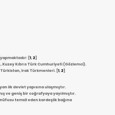
i yapmaktadır: [
1
,
2
]
, Kuzey Kıbrıs Türk Cumhuriyeti (Gözlemci).
 Türkistan, Irak Türkmenleri.
[
1
,
2
]
yan ilk devlet yapısına ulaşmıştır.
mış ve geniş bir coğrafyaya yayılmıştır.
r nüfusu temsil eden kardeşlik bağına