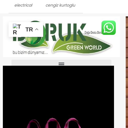
electrical
cengiz kurtoglu