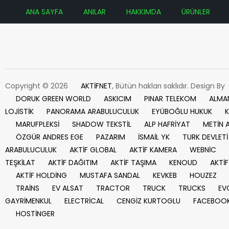
ANA SAYFA
ANILAR
HAKKIMDA
ÜRÜNLER
Copyright © 2026
AKTİFNET
, Bütün hakları saklıdır. Design By
DORUK GREEN WORLD
ASKICIM
PINAR TELEKOM
ALMA
LOJİSTİK
PANORAMA ARABULUCULUK
EYÜBOĞLU HUKUK
K
MARUFPLEKSİ
SHADOW TEKSTİL
ALP HAFRİYAT
METİN 
ÖZGÜR ANDRES EGE
PAZARIM
İSMAİL YK
TURK DEVLETİ
ARABULUCULUK
AKTİF GLOBAL
AKTİF KAMERA
WEBNİC
TEŞKİLAT
AKTİF DAĞITIM
AKTİF TAŞIMA
KENOUD
AKTİF
AKTİF HOLDİNG
MUSTAFA SANDAL
KEVKEB
HOUZEZ
TRAİNS
EV ALSAT
TRACTOR
TRUCK
TRUCKS
EV
GAYRİMENKUL
ELECTRİCAL
CENGİZ KURTOGLU
FACEBOO
HOSTİNGER