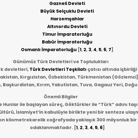
Gazneli Devleti
Büyük Selçuklu Devleti
Harzemşahlar
Altınordu Devleti
Timur İmparatorluğu
Babür İmparatorluğu
Osmanlı İmparatorluğu
[
1
,
2
,
3
,
4
,
5
,
6
,
7
]
Günümüz Türk Devletleri ve Toplulukları
 devletleri,
Türk Devletleri Teşkilatı
çatısı altında işbirliğ
akistan, Kırgızistan, Özbekistan, Türkmenistan (Gözlemci)
n, Başkurdistan, Kırım, Yakutistan, Tuva, Gagauz Yeri, Doğu
Önemli Bilgiler
e Hunlar ile başlayan süreç, Göktürkler ile “Türk” adını taşı
ltürü, İslamiyet’in kabulüyle birlikte yeni bir senteze ulaş
lyon kilometrekarelik coğrafyada yaklaşık 300 milyonluk bi
odaklanmaktadır.
[
1
,
2
,
3
,
4
,
5
,
6
]