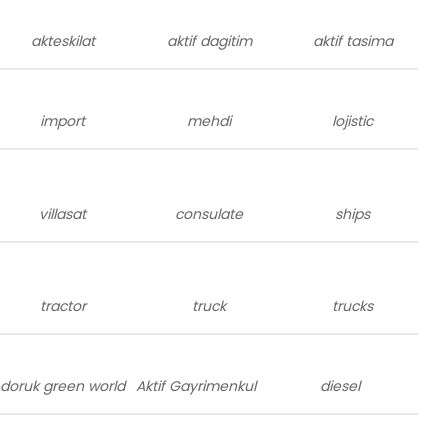
akteskilat
aktif dagitim
aktif tasima
import
mehdi
lojistic
villasat
consulate
ships
tractor
truck
trucks
doruk green world
Aktif Gayrimenkul
diesel