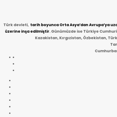
Türk devleti,
tarih
boyunca Orta Asya’dan Avrupa’ya uzan
üzerine inşa edilmiştir
. Günümüzde ise Türkiye Cumhuriye
Kazakistan, Kırgızistan, Özbekistan, Tür
Tar
Cumhurbaşk