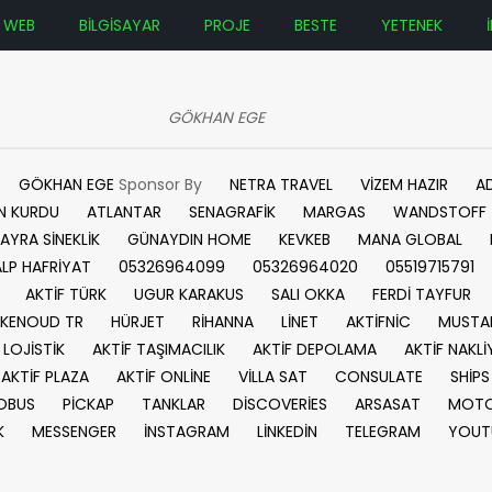
WEB
BİLGİSAYAR
PROJE
BESTE
YETENEK
GÖKHAN EGE
GÖKHAN EGE
Sponsor By
NETRA TRAVEL
VİZEM HAZIR
A
N KURDU
ATLANTAR
SENAGRAFİK
MARGAS
WANDSTOFF
AYRA SİNEKLİK
GÜNAYDIN HOME
KEVKEB
MANA GLOBAL
ALP HAFRİYAT
05326964099
05326964020
05519715791
AKTİF TÜRK
UGUR KARAKUS
SALI OKKA
FERDİ TAYFUR
KENOUD TR
HÜRJET
RİHANNA
LİNET
AKTİFNİC
MUSTA
 LOJİSTİK
AKTİF TAŞIMACILIK
AKTİF DEPOLAMA
AKTİF NAKLİ
AKTİF PLAZA
AKTİF ONLİNE
VİLLA SAT
CONSULATE
SHİPS
OBUS
PİCKAP
TANKLAR
DİSCOVERİES
ARSASAT
MOTO
K
MESSENGER
İNSTAGRAM
LİNKEDİN
TELEGRAM
YOUT