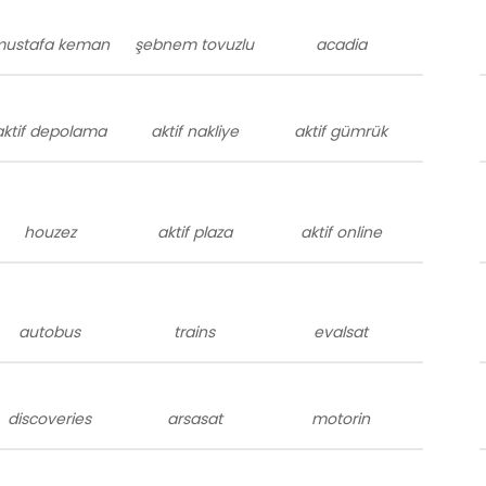
ustafa keman
şebnem tovuzlu
acadia
aktif depolama
aktif nakliye
aktif gümrük
houzez
aktif plaza
aktif online
autobus
trains
evalsat
discoveries
arsasat
motorin