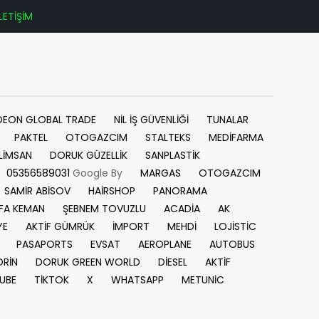
İLETİŞİM
DEON GLOBAL TRADE
NİL İŞ GÜVENLİĞİ
TUNALAR
PAKTEL
OTOGAZCIM
STALTEKS
MEDİFARMA
LİMSAN
DORUK GÜZELLİK
SANPLASTİK
05356589031
Google By
MARGAS
OTOGAZCIM
SAMİR ABİSOV
HAİRSHOP
PANORAMA
FA KEMAN
ŞEBNEM TOVUZLU
ACADİA
AK
YE
AKTİF GÜMRÜK
İMPORT
MEHDİ
LOJİSTİC
PASAPORTS
EVSAT
AEROPLANE
AUTOBUS
RİN
DORUK GREEN WORLD
DİESEL
AKTİF
UBE
TİKTOK
X
WHATSAPP
METUNİC