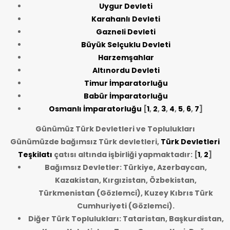
Uygur Devleti
Karahanlı Devleti
Gazneli Devleti
Büyük Selçuklu Devleti
Harzemşahlar
Altınordu Devleti
Timur İmparatorluğu
Babür İmparatorluğu
Osmanlı İmparatorluğu
[
1
,
2
,
3
,
4
,
5
,
6
,
7
]
Günümüz Türk Devletleri ve Toplulukları
Günümüzde bağımsız Türk devletleri,
Türk Devletleri
Teşkilatı
çatısı altında işbirliği yapmaktadır: [
1
,
2
]
Bağımsız Devletler: Türkiye, Azerbaycan,
Kazakistan, Kırgızistan, Özbekistan,
Türkmenistan (Gözlemci), Kuzey Kıbrıs Türk
Cumhuriyeti (Gözlemci).
Diğer Türk Toplulukları: Tataristan, Başkurdistan,