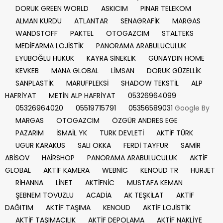
DORUK GREEN WORLD
ASKICIM
PINAR TELEKOM
ALMAN KURDU
ATLANTAR
SENAGRAFİK
MARGAS
WANDSTOFF
PAKTEL
OTOGAZCIM
STALTEKS
MEDİFARMA LOJİSTİK
PANORAMA ARABULUCULUK
EYÜBOĞLU HUKUK
KAYRA SİNEKLİK
GÜNAYDIN HOME
KEVKEB
MANA GLOBAL
LİMSAN
DORUK GÜZELLİK
SANPLASTİK
MARUFPLEKSİ
SHADOW TEKSTİL
ALP
HAFRİYAT
METİN ALP HAFRİYAT
05326964099
05326964020
05519715791
05356589031
Google By
MARGAS
OTOGAZCIM
ÖZGÜR ANDRES EGE
PAZARIM
İSMAİL YK
TURK DEVLETİ
AKTİF TÜRK
UGUR KARAKUS
SALI OKKA
FERDİ TAYFUR
SAMİR
ABİSOV
HAİRSHOP
PANORAMA ARABULUCULUK
AKTİF
GLOBAL
AKTİF KAMERA
WEBNİC
KENOUD TR
HÜRJET
RİHANNA
LİNET
AKTİFNİC
MUSTAFA KEMAN
ŞEBNEM TOVUZLU
ACADİA
AK TEŞKİLAT
AKTİF
DAĞITIM
AKTİF TAŞIMA
KENOUD
AKTİF LOJİSTİK
AKTİF TAŞIMACILIK
AKTİF DEPOLAMA
AKTİF NAKLİYE