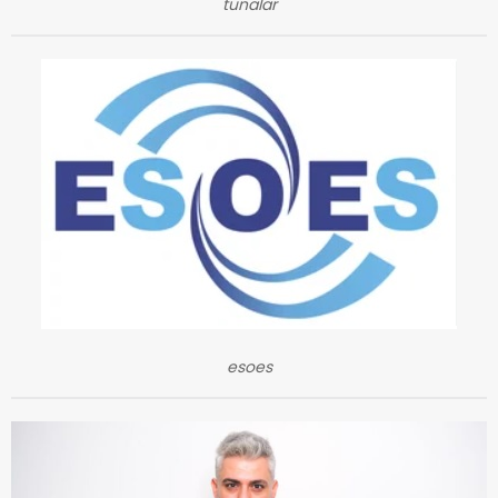
tunalar
esoes