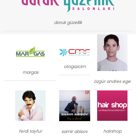
doruk güzellik
otogazcim
margas
özgür andres ege
ferdi tayfur
hairshop
samir abisov