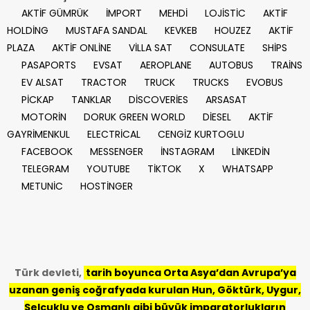
AKTİF GÜMRÜK
İMPORT
MEHDİ
LOJİSTİC
AKTİF
HOLDİNG
MUSTAFA SANDAL
KEVKEB
HOUZEZ
AKTİF
PLAZA
AKTİF ONLİNE
VİLLA SAT
CONSULATE
SHİPS
PASAPORTS
EVSAT
AEROPLANE
AUTOBUS
TRAİNS
EV ALSAT
TRACTOR
TRUCK
TRUCKS
EVOBUS
PİCKAP
TANKLAR
DİSCOVERİES
ARSASAT
MOTORİN
DORUK GREEN WORLD
DİESEL
AKTİF
GAYRİMENKUL
ELECTRİCAL
CENGİZ KURTOGLU
FACEBOOK
MESSENGER
İNSTAGRAM
LİNKEDİN
TELEGRAM
YOUTUBE
TİKTOK
X
WHATSAPP
METUNİC
HOSTİNGER
Türk devleti,
tarih
boyunca Orta Asya’dan Avrupa’ya
uzanan geniş coğrafyada kurulan Hun, Göktürk, Uygur,
Selçuklu ve Osmanlı gibi büyük imparatorlukların