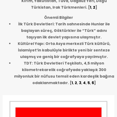
Kırım, Yakutistan, Tuva, Gagauz Yeri, Doğu
Türkistan, Irak Türkmenleri.
[
1
,
2
]
Önemli Bilgiler
İlk Türk Devletleri: Tarih sahnesinde Hunlar ile
başlayan süreç, Göktürkler ile “Türk” adını
taşıyan ilk devlet yapısına ulaşmıştır.
Kültürel Yapı: Orta Asya merkezli Türk kültürü,
İslamiyet’in kabulüyle birlikte yeni bir senteze
ulaşmış ve geniş bir coğrafyaya yayılmıştır.
TDT: Türk Devletleri Teşkilatı, 4,5 milyon
kilometrekarelik coğrafyada yaklaşık 300
milyonluk bir nüfusu temsil eden kardeşlik bağına
odaklanmaktadır.
[
1
,
2
,
3
,
4
,
5
,
6
]