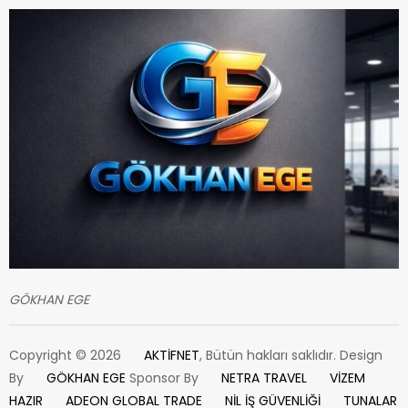
GÖKHAN EGE
Copyright © 2026
AKTİFNET
, Bütün hakları saklıdır. Design
By
GÖKHAN EGE
Sponsor By
NETRA TRAVEL
VİZEM
HAZIR
ADEON GLOBAL TRADE
NİL İŞ GÜVENLİĞİ
TUNALAR