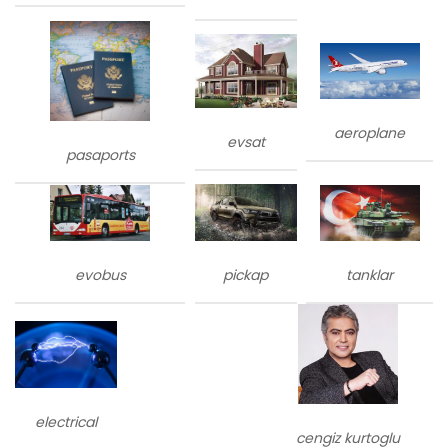
aeroplane
evsat
pasaports
evobus
tanklar
pickap
electrical
cengiz kurtoglu