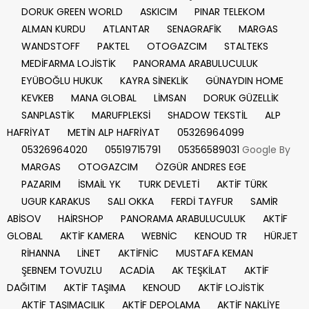
DORUK GREEN WORLD
ASKICIM
PINAR TELEKOM
ALMAN KURDU
ATLANTAR
SENAGRAFİK
MARGAS
WANDSTOFF
PAKTEL
OTOGAZCIM
STALTEKS
MEDİFARMA LOJİSTİK
PANORAMA ARABULUCULUK
EYÜBOĞLU HUKUK
KAYRA SİNEKLİK
GÜNAYDIN HOME
KEVKEB
MANA GLOBAL
LİMSAN
DORUK GÜZELLİK
SANPLASTİK
MARUFPLEKSİ
SHADOW TEKSTİL
ALP
HAFRİYAT
METİN ALP HAFRİYAT
05326964099
05326964020
05519715791
05356589031
Google By
MARGAS
OTOGAZCIM
ÖZGÜR ANDRES EGE
PAZARIM
İSMAİL YK
TURK DEVLETİ
AKTİF TÜRK
UGUR KARAKUS
SALI OKKA
FERDİ TAYFUR
SAMİR
ABİSOV
HAİRSHOP
PANORAMA ARABULUCULUK
AKTİF
GLOBAL
AKTİF KAMERA
WEBNİC
KENOUD TR
HÜRJET
RİHANNA
LİNET
AKTİFNİC
MUSTAFA KEMAN
ŞEBNEM TOVUZLU
ACADİA
AK TEŞKİLAT
AKTİF
DAĞITIM
AKTİF TAŞIMA
KENOUD
AKTİF LOJİSTİK
AKTİF TAŞIMACILIK
AKTİF DEPOLAMA
AKTİF NAKLİYE