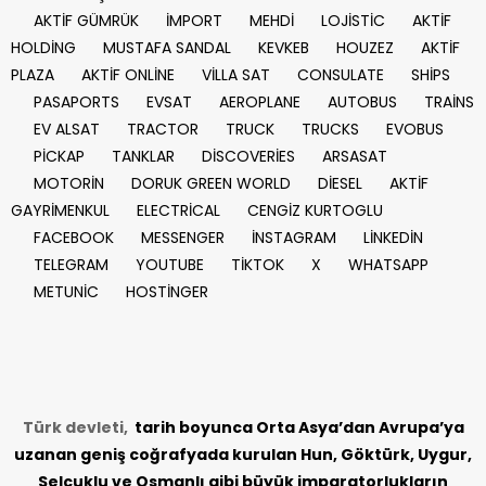
AKTİF GÜMRÜK
İMPORT
MEHDİ
LOJİSTİC
AKTİF
HOLDİNG
MUSTAFA SANDAL
KEVKEB
HOUZEZ
AKTİF
PLAZA
AKTİF ONLİNE
VİLLA SAT
CONSULATE
SHİPS
PASAPORTS
EVSAT
AEROPLANE
AUTOBUS
TRAİNS
EV ALSAT
TRACTOR
TRUCK
TRUCKS
EVOBUS
PİCKAP
TANKLAR
DİSCOVERİES
ARSASAT
MOTORİN
DORUK GREEN WORLD
DİESEL
AKTİF
GAYRİMENKUL
ELECTRİCAL
CENGİZ KURTOGLU
FACEBOOK
MESSENGER
İNSTAGRAM
LİNKEDİN
TELEGRAM
YOUTUBE
TİKTOK
X
WHATSAPP
METUNİC
HOSTİNGER
Türk devleti,
tarih
boyunca Orta Asya’dan Avrupa’ya
uzanan geniş coğrafyada kurulan Hun, Göktürk, Uygur,
Selçuklu ve Osmanlı gibi büyük imparatorlukların