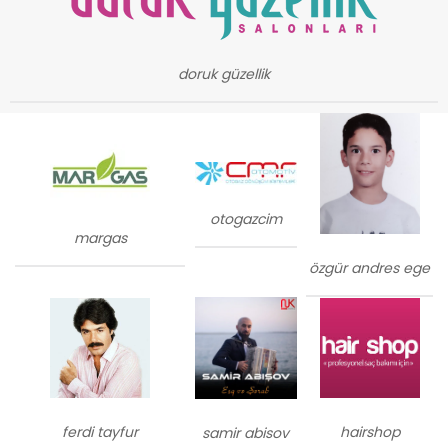
doruk güzellik
otogazcim
margas
özgür andres ege
ferdi tayfur
hairshop
samir abisov