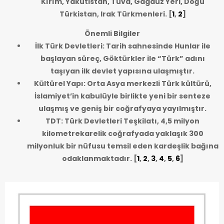
Kırım, Yakutistan, Tuva, Gagauz Yeri, Doğu
Türkistan, Irak Türkmenleri.
[
1
,
2
]
Önemli Bilgiler
İlk Türk Devletleri: Tarih sahnesinde Hunlar ile
başlayan süreç, Göktürkler ile “Türk” adını
taşıyan ilk devlet yapısına ulaşmıştır.
Kültürel Yapı: Orta Asya merkezli Türk kültürü,
İslamiyet’in kabulüyle birlikte yeni bir senteze
ulaşmış ve geniş bir coğrafyaya yayılmıştır.
TDT: Türk Devletleri Teşkilatı, 4,5 milyon
kilometrekarelik coğrafyada yaklaşık 300
milyonluk bir nüfusu temsil eden kardeşlik bağına
odaklanmaktadır.
[
1
,
2
,
3
,
4
,
5
,
6
]