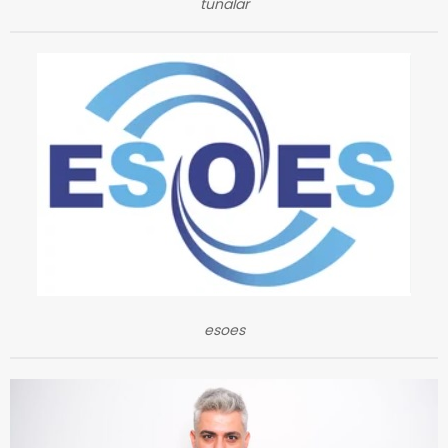
tunalar
esoes