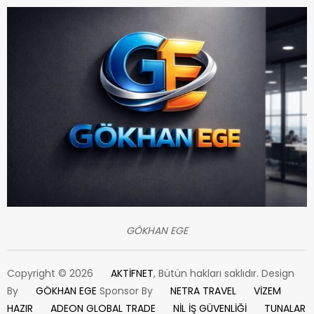
GÖKHAN EGE
Copyright © 2026
AKTİFNET
, Bütün hakları saklıdır. Design
By
GÖKHAN EGE
Sponsor By
NETRA TRAVEL
VİZEM
HAZIR
ADEON GLOBAL TRADE
NİL İŞ GÜVENLİĞİ
TUNALAR