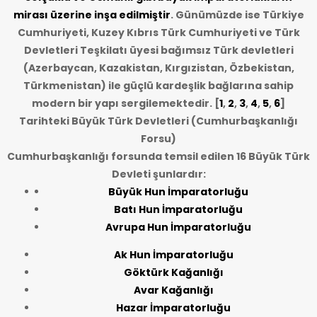
mirası üzerine inşa edilmiştir
. Günümüzde ise Türkiye
Cumhuriyeti, Kuzey Kıbrıs Türk Cumhuriyeti ve Türk
Devletleri Teşkilatı üyesi bağımsız Türk devletleri
(Azerbaycan, Kazakistan, Kırgızistan, Özbekistan,
Türkmenistan) ile güçlü kardeşlik bağlarına sahip
modern bir yapı sergilemektedir. [
1
,
2
,
3
,
4
,
5
,
6
]
Tarihteki Büyük Türk Devletleri (Cumhurbaşkanlığı
Forsu)
Cumhurbaşkanlığı forsunda temsil edilen 16 Büyük Türk
Devleti şunlardır:
Büyük Hun İmparatorluğu
Batı Hun İmparatorluğu
Avrupa Hun İmparatorluğu
Ak Hun İmparatorluğu
Göktürk Kağanlığı
Avar Kağanlığı
Hazar İmparatorluğu