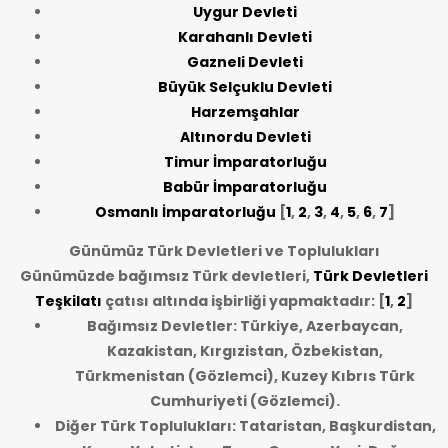
Uygur Devleti
Karahanlı Devleti
Gazneli Devleti
Büyük Selçuklu Devleti
Harzemşahlar
Altınordu Devleti
Timur İmparatorluğu
Babür İmparatorluğu
Osmanlı İmparatorluğu
[
1
,
2
,
3
,
4
,
5
,
6
,
7
]
Günümüz Türk Devletleri ve Toplulukları
Günümüzde bağımsız Türk devletleri,
Türk Devletleri
Teşkilatı
çatısı altında işbirliği yapmaktadır: [
1
,
2
]
Bağımsız Devletler: Türkiye, Azerbaycan,
Kazakistan, Kırgızistan, Özbekistan,
Türkmenistan (Gözlemci), Kuzey Kıbrıs Türk
Cumhuriyeti (Gözlemci).
Diğer Türk Toplulukları: Tataristan, Başkurdistan,