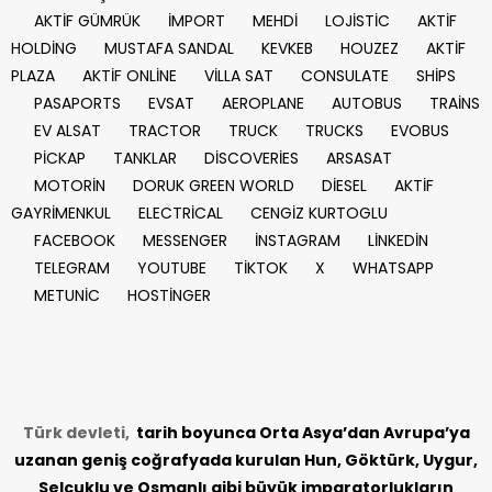
AKTİF GÜMRÜK
İMPORT
MEHDİ
LOJİSTİC
AKTİF
HOLDİNG
MUSTAFA SANDAL
KEVKEB
HOUZEZ
AKTİF
PLAZA
AKTİF ONLİNE
VİLLA SAT
CONSULATE
SHİPS
PASAPORTS
EVSAT
AEROPLANE
AUTOBUS
TRAİNS
EV ALSAT
TRACTOR
TRUCK
TRUCKS
EVOBUS
PİCKAP
TANKLAR
DİSCOVERİES
ARSASAT
MOTORİN
DORUK GREEN WORLD
DİESEL
AKTİF
GAYRİMENKUL
ELECTRİCAL
CENGİZ KURTOGLU
FACEBOOK
MESSENGER
İNSTAGRAM
LİNKEDİN
TELEGRAM
YOUTUBE
TİKTOK
X
WHATSAPP
METUNİC
HOSTİNGER
Türk devleti,
tarih
boyunca Orta Asya’dan Avrupa’ya
uzanan geniş coğrafyada kurulan Hun, Göktürk, Uygur,
Selçuklu ve Osmanlı gibi büyük imparatorlukların