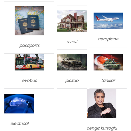
aeroplane
evsat
pasaports
evobus
tanklar
pickap
electrical
cengiz kurtoglu