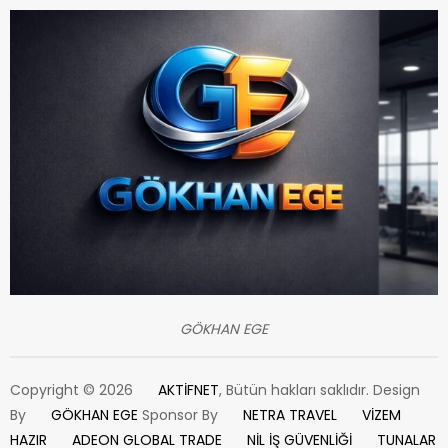
GÖKHAN EGE
Copyright © 2026
AKTİFNET
, Bütün hakları saklıdır. Design
By
GÖKHAN EGE
Sponsor By
NETRA TRAVEL
VİZEM
HAZIR
ADEON GLOBAL TRADE
NİL İŞ GÜVENLİĞİ
TUNALAR