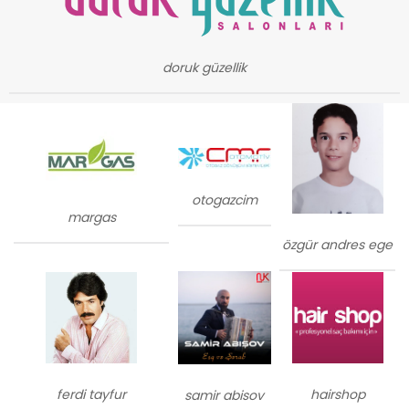
doruk güzellik
otogazcim
margas
özgür andres ege
ferdi tayfur
hairshop
samir abisov