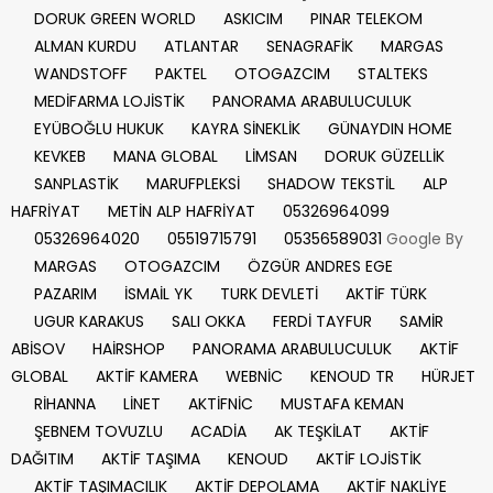
DORUK GREEN WORLD
ASKICIM
PINAR TELEKOM
ALMAN KURDU
ATLANTAR
SENAGRAFİK
MARGAS
WANDSTOFF
PAKTEL
OTOGAZCIM
STALTEKS
MEDİFARMA LOJİSTİK
PANORAMA ARABULUCULUK
EYÜBOĞLU HUKUK
KAYRA SİNEKLİK
GÜNAYDIN HOME
KEVKEB
MANA GLOBAL
LİMSAN
DORUK GÜZELLİK
SANPLASTİK
MARUFPLEKSİ
SHADOW TEKSTİL
ALP
HAFRİYAT
METİN ALP HAFRİYAT
05326964099
05326964020
05519715791
05356589031
Google By
MARGAS
OTOGAZCIM
ÖZGÜR ANDRES EGE
PAZARIM
İSMAİL YK
TURK DEVLETİ
AKTİF TÜRK
UGUR KARAKUS
SALI OKKA
FERDİ TAYFUR
SAMİR
ABİSOV
HAİRSHOP
PANORAMA ARABULUCULUK
AKTİF
GLOBAL
AKTİF KAMERA
WEBNİC
KENOUD TR
HÜRJET
RİHANNA
LİNET
AKTİFNİC
MUSTAFA KEMAN
ŞEBNEM TOVUZLU
ACADİA
AK TEŞKİLAT
AKTİF
DAĞITIM
AKTİF TAŞIMA
KENOUD
AKTİF LOJİSTİK
AKTİF TAŞIMACILIK
AKTİF DEPOLAMA
AKTİF NAKLİYE