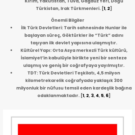
Kırım, Yakutistan, Tuva, Gagauz Yeri, Doğu
Türkistan, Irak Türkmenleri.
[
1
,
2
]
Önemli Bilgiler
İlk Türk Devletleri: Tarih sahnesinde Hunlar ile
başlayan süreç, Göktürkler ile “Türk” adını
taşıyan ilk devlet yapısına ulaşmıştır.
Kültürel Yapı: Orta Asya merkezli Türk kültürü,
İslamiyet’in kabulüyle birlikte yeni bir senteze
ulaşmış ve geniş bir coğrafyaya yayılmıştır.
TDT: Türk Devletleri Teşkilatı, 4,5 milyon
kilometrekarelik coğrafyada yaklaşık 300
milyonluk bir nüfusu temsil eden kardeşlik bağına
odaklanmaktadır.
[
1
,
2
,
3
,
4
,
5
,
6
]