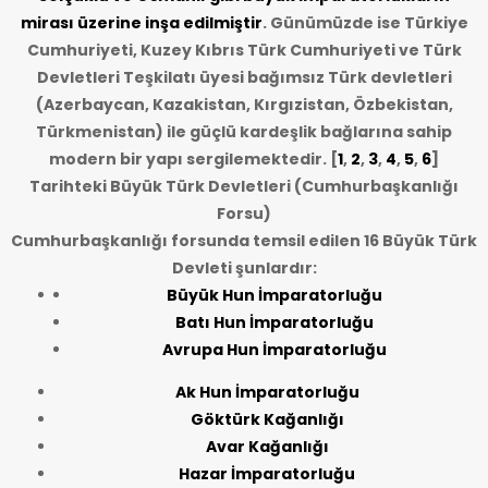
mirası üzerine inşa edilmiştir
. Günümüzde ise Türkiye
Cumhuriyeti, Kuzey Kıbrıs Türk Cumhuriyeti ve Türk
Devletleri Teşkilatı üyesi bağımsız Türk devletleri
(Azerbaycan, Kazakistan, Kırgızistan, Özbekistan,
Türkmenistan) ile güçlü kardeşlik bağlarına sahip
modern bir yapı sergilemektedir. [
1
,
2
,
3
,
4
,
5
,
6
]
Tarihteki Büyük Türk Devletleri (Cumhurbaşkanlığı
Forsu)
Cumhurbaşkanlığı forsunda temsil edilen 16 Büyük Türk
Devleti şunlardır:
Büyük Hun İmparatorluğu
Batı Hun İmparatorluğu
Avrupa Hun İmparatorluğu
Ak Hun İmparatorluğu
Göktürk Kağanlığı
Avar Kağanlığı
Hazar İmparatorluğu