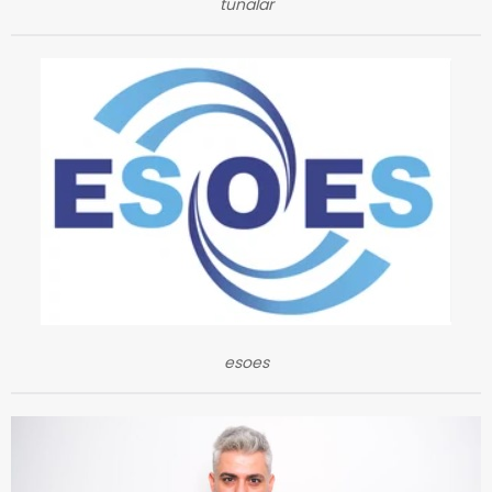
tunalar
esoes