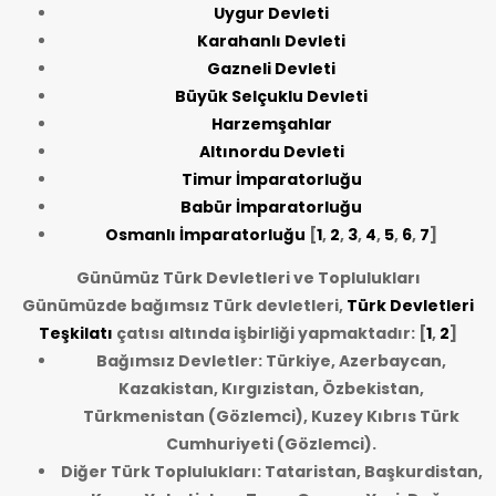
Uygur Devleti
Karahanlı Devleti
Gazneli Devleti
Büyük Selçuklu Devleti
Harzemşahlar
Altınordu Devleti
Timur İmparatorluğu
Babür İmparatorluğu
Osmanlı İmparatorluğu
[
1
,
2
,
3
,
4
,
5
,
6
,
7
]
Günümüz Türk Devletleri ve Toplulukları
Günümüzde bağımsız Türk devletleri,
Türk Devletleri
Teşkilatı
çatısı altında işbirliği yapmaktadır: [
1
,
2
]
Bağımsız Devletler: Türkiye, Azerbaycan,
Kazakistan, Kırgızistan, Özbekistan,
Türkmenistan (Gözlemci), Kuzey Kıbrıs Türk
Cumhuriyeti (Gözlemci).
Diğer Türk Toplulukları: Tataristan, Başkurdistan,