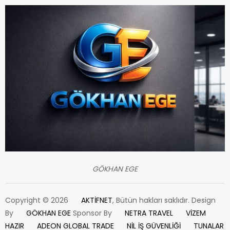
GÖKHAN EGE
Copyright © 2026
AKTİFNET
, Bütün hakları saklıdır. Design
By
GÖKHAN EGE
Sponsor By
NETRA TRAVEL
VİZEM
HAZIR
ADEON GLOBAL TRADE
NİL İŞ GÜVENLİĞİ
TUNALAR