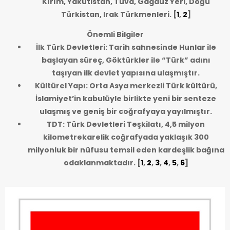
Kırım, Yakutistan, Tuva, Gagauz Yeri, Doğu
Türkistan, Irak Türkmenleri.
[
1
,
2
]
Önemli Bilgiler
İlk Türk Devletleri: Tarih sahnesinde Hunlar ile
başlayan süreç, Göktürkler ile “Türk” adını
taşıyan ilk devlet yapısına ulaşmıştır.
Kültürel Yapı: Orta Asya merkezli Türk kültürü,
İslamiyet’in kabulüyle birlikte yeni bir senteze
ulaşmış ve geniş bir coğrafyaya yayılmıştır.
TDT: Türk Devletleri Teşkilatı, 4,5 milyon
kilometrekarelik coğrafyada yaklaşık 300
milyonluk bir nüfusu temsil eden kardeşlik bağına
odaklanmaktadır.
[
1
,
2
,
3
,
4
,
5
,
6
]