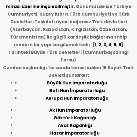
mirası üzerine inşa edilmiştir
. Günümüzde ise Türkiye
Cumhuriyeti, Kuzey Kıbrıs Türk Cumhuriyeti ve Türk
Devletleri Teşkilatı üyesi bağımsız Türk devletleri
(Azerbaycan, Kazakistan, Kırgızistan, Özbekistan,
Türkmenistan) ile güçlü kardeşlik bağlarına sahip
modern bir yapı sergilemektedir. [
1
,
2
,
3
,
4
,
5
,
6
]
Tarihteki Büyük Türk Devletleri (Cumhurbaşkanlığı
Forsu)
Cumhurbaşkanlığı forsunda temsil edilen 16 Büyük Türk
Devleti şunlardır:
Büyük Hun İmparatorluğu
Batı Hun İmparatorluğu
Avrupa Hun İmparatorluğu
Ak Hun İmparatorluğu
Göktürk Kağanlığı
Avar Kağanlığı
Hazar İmparatorluğu