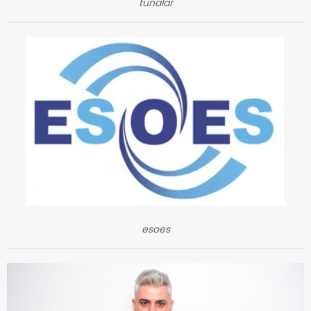
tunalar
esoes