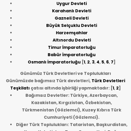
Uygur Devleti
Karahanlı Devleti
Gazneli Devleti
Büyük Selçuklu Devleti
Harzemşahlar
Altınordu Devleti
Timur İmparatorluğu
Babür İmparatorluğu
Osmanlı İmparatorluğu
[
1
,
2
,
3
,
4
,
5
,
6
,
7
]
Günümüz Türk Devletleri ve Toplulukları
Günümüzde bağımsız Türk devletleri,
Türk Devletleri
Teşkilatı
çatısı altında işbirliği yapmaktadır: [
1
,
2
]
Bağımsız Devletler: Türkiye, Azerbaycan,
Kazakistan, Kırgızistan, Özbekistan,
Türkmenistan (Gözlemci), Kuzey Kıbrıs Türk
Cumhuriyeti (Gözlemci).
Diğer Türk Toplulukları: Tataristan, Başkurdistan,