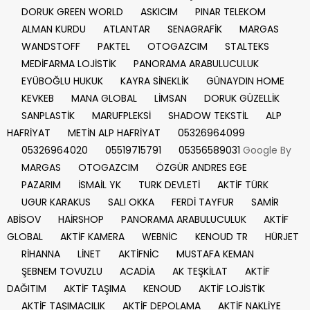
DORUK GREEN WORLD
ASKICIM
PINAR TELEKOM
ALMAN KURDU
ATLANTAR
SENAGRAFİK
MARGAS
WANDSTOFF
PAKTEL
OTOGAZCIM
STALTEKS
MEDİFARMA LOJİSTİK
PANORAMA ARABULUCULUK
EYÜBOĞLU HUKUK
KAYRA SİNEKLİK
GÜNAYDIN HOME
KEVKEB
MANA GLOBAL
LİMSAN
DORUK GÜZELLİK
SANPLASTİK
MARUFPLEKSİ
SHADOW TEKSTİL
ALP
HAFRİYAT
METİN ALP HAFRİYAT
05326964099
05326964020
05519715791
05356589031
Google By
MARGAS
OTOGAZCIM
ÖZGÜR ANDRES EGE
PAZARIM
İSMAİL YK
TURK DEVLETİ
AKTİF TÜRK
UGUR KARAKUS
SALI OKKA
FERDİ TAYFUR
SAMİR
ABİSOV
HAİRSHOP
PANORAMA ARABULUCULUK
AKTİF
GLOBAL
AKTİF KAMERA
WEBNİC
KENOUD TR
HÜRJET
RİHANNA
LİNET
AKTİFNİC
MUSTAFA KEMAN
ŞEBNEM TOVUZLU
ACADİA
AK TEŞKİLAT
AKTİF
DAĞITIM
AKTİF TAŞIMA
KENOUD
AKTİF LOJİSTİK
AKTİF TAŞIMACILIK
AKTİF DEPOLAMA
AKTİF NAKLİYE