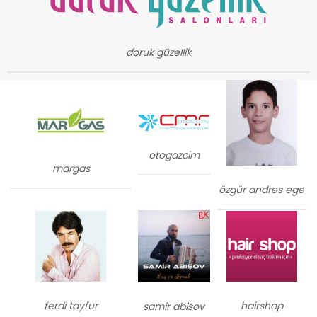
doruk güzellik
otogazcim
margas
özgür andres ege
ferdi tayfur
hairshop
samir abisov