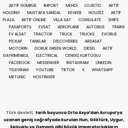
AKTİF GÜMRÜK
İMPORT
MEHDİ
LOJİSTİC
AKTİF
HOLDİNG
MUSTAFA SANDAL
KEVKEB
HOUZEZ
AKTİF
PLAZA
AKTİF ONLİNE
VİLLA SAT
CONSULATE
SHİPS
PASAPORTS
EVSAT
AEROPLANE
AUTOBUS
TRAİNS
EV ALSAT
TRACTOR
TRUCK
TRUCKS
EVOBUS
PİCKAP
TANKLAR
DİSCOVERİES
ARSASAT
MOTORİN
DORUK GREEN WORLD
DİESEL
AKTİF
GAYRİMENKUL
ELECTRİCAL
CENGİZ KURTOGLU
FACEBOOK
MESSENGER
İNSTAGRAM
LİNKEDİN
TELEGRAM
YOUTUBE
TİKTOK
X
WHATSAPP
METUNİC
HOSTİNGER
Türk devleti,
tarih
boyunca Orta Asya’dan Avrupa’ya
uzanan geniş coğrafyada kurulan Hun, Göktürk, Uygur,
Selçuklu ve Osmanlı gibi büyük imparatorlukların