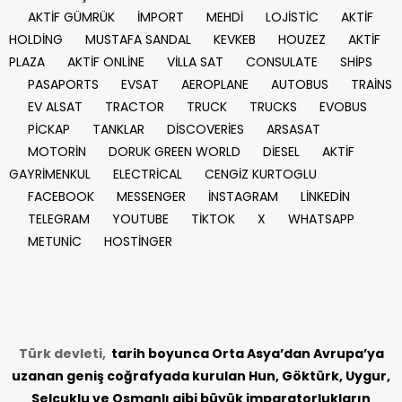
AKTİF GÜMRÜK
İMPORT
MEHDİ
LOJİSTİC
AKTİF
HOLDİNG
MUSTAFA SANDAL
KEVKEB
HOUZEZ
AKTİF
PLAZA
AKTİF ONLİNE
VİLLA SAT
CONSULATE
SHİPS
PASAPORTS
EVSAT
AEROPLANE
AUTOBUS
TRAİNS
EV ALSAT
TRACTOR
TRUCK
TRUCKS
EVOBUS
PİCKAP
TANKLAR
DİSCOVERİES
ARSASAT
MOTORİN
DORUK GREEN WORLD
DİESEL
AKTİF
GAYRİMENKUL
ELECTRİCAL
CENGİZ KURTOGLU
FACEBOOK
MESSENGER
İNSTAGRAM
LİNKEDİN
TELEGRAM
YOUTUBE
TİKTOK
X
WHATSAPP
METUNİC
HOSTİNGER
Türk devleti,
tarih
boyunca Orta Asya’dan Avrupa’ya
uzanan geniş coğrafyada kurulan Hun, Göktürk, Uygur,
Selçuklu ve Osmanlı gibi büyük imparatorlukların