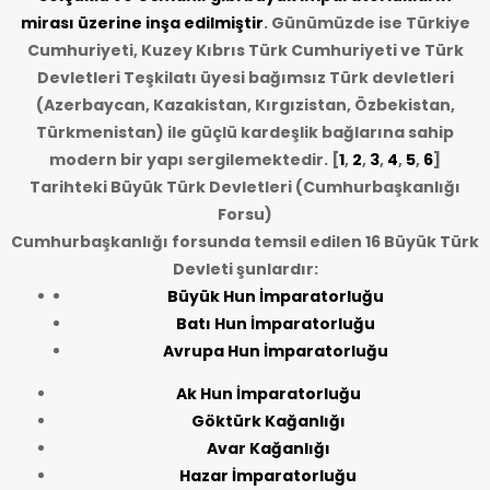
mirası üzerine inşa edilmiştir
. Günümüzde ise Türkiye
Cumhuriyeti, Kuzey Kıbrıs Türk Cumhuriyeti ve Türk
Devletleri Teşkilatı üyesi bağımsız Türk devletleri
(Azerbaycan, Kazakistan, Kırgızistan, Özbekistan,
Türkmenistan) ile güçlü kardeşlik bağlarına sahip
modern bir yapı sergilemektedir. [
1
,
2
,
3
,
4
,
5
,
6
]
Tarihteki Büyük Türk Devletleri (Cumhurbaşkanlığı
Forsu)
Cumhurbaşkanlığı forsunda temsil edilen 16 Büyük Türk
Devleti şunlardır:
Büyük Hun İmparatorluğu
Batı Hun İmparatorluğu
Avrupa Hun İmparatorluğu
Ak Hun İmparatorluğu
Göktürk Kağanlığı
Avar Kağanlığı
Hazar İmparatorluğu