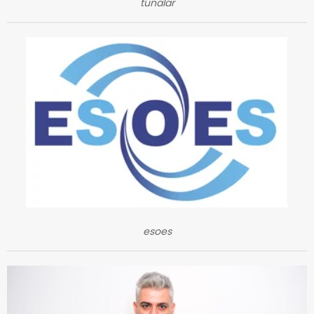
tunalar
esoes