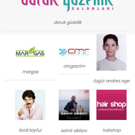
doruk güzellik
otogazcim
margas
özgür andres ege
ferdi tayfur
hairshop
samir abisov