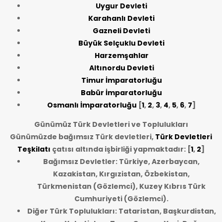
Uygur Devleti
Karahanlı Devleti
Gazneli Devleti
Büyük Selçuklu Devleti
Harzemşahlar
Altınordu Devleti
Timur İmparatorluğu
Babür İmparatorluğu
Osmanlı İmparatorluğu
[
1
,
2
,
3
,
4
,
5
,
6
,
7
]
Günümüz Türk Devletleri ve Toplulukları
Günümüzde bağımsız Türk devletleri,
Türk Devletleri
Teşkilatı
çatısı altında işbirliği yapmaktadır: [
1
,
2
]
Bağımsız Devletler: Türkiye, Azerbaycan,
Kazakistan, Kırgızistan, Özbekistan,
Türkmenistan (Gözlemci), Kuzey Kıbrıs Türk
Cumhuriyeti (Gözlemci).
Diğer Türk Toplulukları: Tataristan, Başkurdistan,