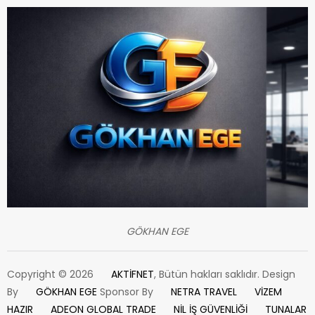
GÖKHAN EGE
Copyright © 2026
AKTİFNET
, Bütün hakları saklıdır. Design
By
GÖKHAN EGE
Sponsor By
NETRA TRAVEL
VİZEM
HAZIR
ADEON GLOBAL TRADE
NİL İŞ GÜVENLİĞİ
TUNALAR