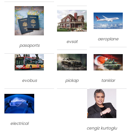
aeroplane
evsat
pasaports
evobus
tanklar
pickap
electrical
cengiz kurtoglu