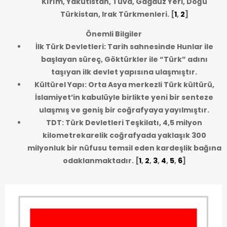
Kırım, Yakutistan, Tuva, Gagauz Yeri, Doğu
Türkistan, Irak Türkmenleri.
[
1
,
2
]
Önemli Bilgiler
İlk Türk Devletleri: Tarih sahnesinde Hunlar ile
başlayan süreç, Göktürkler ile “Türk” adını
taşıyan ilk devlet yapısına ulaşmıştır.
Kültürel Yapı: Orta Asya merkezli Türk kültürü,
İslamiyet’in kabulüyle birlikte yeni bir senteze
ulaşmış ve geniş bir coğrafyaya yayılmıştır.
TDT: Türk Devletleri Teşkilatı, 4,5 milyon
kilometrekarelik coğrafyada yaklaşık 300
milyonluk bir nüfusu temsil eden kardeşlik bağına
odaklanmaktadır.
[
1
,
2
,
3
,
4
,
5
,
6
]