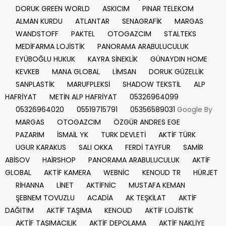
DORUK GREEN WORLD
ASKICIM
PINAR TELEKOM
ALMAN KURDU
ATLANTAR
SENAGRAFİK
MARGAS
WANDSTOFF
PAKTEL
OTOGAZCIM
STALTEKS
MEDİFARMA LOJİSTİK
PANORAMA ARABULUCULUK
EYÜBOĞLU HUKUK
KAYRA SİNEKLİK
GÜNAYDIN HOME
KEVKEB
MANA GLOBAL
LİMSAN
DORUK GÜZELLİK
SANPLASTİK
MARUFPLEKSİ
SHADOW TEKSTİL
ALP
HAFRİYAT
METİN ALP HAFRİYAT
05326964099
05326964020
05519715791
05356589031
Google By
MARGAS
OTOGAZCIM
ÖZGÜR ANDRES EGE
PAZARIM
İSMAİL YK
TURK DEVLETİ
AKTİF TÜRK
UGUR KARAKUS
SALI OKKA
FERDİ TAYFUR
SAMİR
ABİSOV
HAİRSHOP
PANORAMA ARABULUCULUK
AKTİF
GLOBAL
AKTİF KAMERA
WEBNİC
KENOUD TR
HÜRJET
RİHANNA
LİNET
AKTİFNİC
MUSTAFA KEMAN
ŞEBNEM TOVUZLU
ACADİA
AK TEŞKİLAT
AKTİF
DAĞITIM
AKTİF TAŞIMA
KENOUD
AKTİF LOJİSTİK
AKTİF TAŞIMACILIK
AKTİF DEPOLAMA
AKTİF NAKLİYE