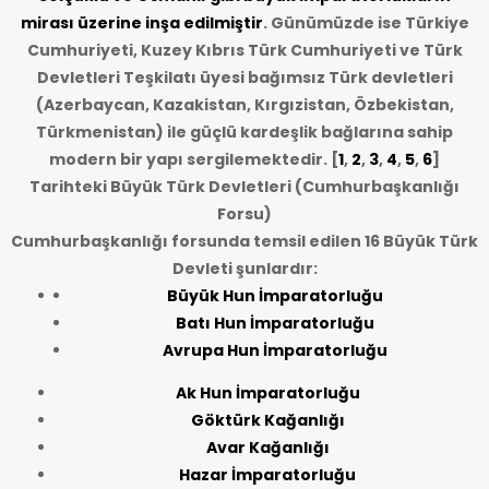
mirası üzerine inşa edilmiştir
. Günümüzde ise Türkiye
Cumhuriyeti, Kuzey Kıbrıs Türk Cumhuriyeti ve Türk
Devletleri Teşkilatı üyesi bağımsız Türk devletleri
(Azerbaycan, Kazakistan, Kırgızistan, Özbekistan,
Türkmenistan) ile güçlü kardeşlik bağlarına sahip
modern bir yapı sergilemektedir. [
1
,
2
,
3
,
4
,
5
,
6
]
Tarihteki Büyük Türk Devletleri (Cumhurbaşkanlığı
Forsu)
Cumhurbaşkanlığı forsunda temsil edilen 16 Büyük Türk
Devleti şunlardır:
Büyük Hun İmparatorluğu
Batı Hun İmparatorluğu
Avrupa Hun İmparatorluğu
Ak Hun İmparatorluğu
Göktürk Kağanlığı
Avar Kağanlığı
Hazar İmparatorluğu