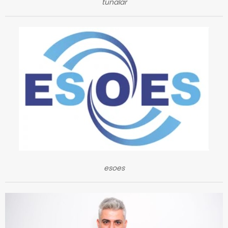
tunalar
esoes