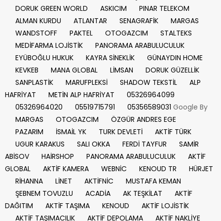
DORUK GREEN WORLD
ASKICIM
PINAR TELEKOM
ALMAN KURDU
ATLANTAR
SENAGRAFİK
MARGAS
WANDSTOFF
PAKTEL
OTOGAZCIM
STALTEKS
MEDİFARMA LOJİSTİK
PANORAMA ARABULUCULUK
EYÜBOĞLU HUKUK
KAYRA SİNEKLİK
GÜNAYDIN HOME
KEVKEB
MANA GLOBAL
LİMSAN
DORUK GÜZELLİK
SANPLASTİK
MARUFPLEKSİ
SHADOW TEKSTİL
ALP
HAFRİYAT
METİN ALP HAFRİYAT
05326964099
05326964020
05519715791
05356589031
Google By
MARGAS
OTOGAZCIM
ÖZGÜR ANDRES EGE
PAZARIM
İSMAİL YK
TURK DEVLETİ
AKTİF TÜRK
UGUR KARAKUS
SALI OKKA
FERDİ TAYFUR
SAMİR
ABİSOV
HAİRSHOP
PANORAMA ARABULUCULUK
AKTİF
GLOBAL
AKTİF KAMERA
WEBNİC
KENOUD TR
HÜRJET
RİHANNA
LİNET
AKTİFNİC
MUSTAFA KEMAN
ŞEBNEM TOVUZLU
ACADİA
AK TEŞKİLAT
AKTİF
DAĞITIM
AKTİF TAŞIMA
KENOUD
AKTİF LOJİSTİK
AKTİF TAŞIMACILIK
AKTİF DEPOLAMA
AKTİF NAKLİYE