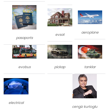
aeroplane
evsat
pasaports
evobus
tanklar
pickap
electrical
cengiz kurtoglu