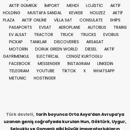
AKTİF GÜMRÜK
İMPORT
MEHDİ
LOJİSTİC
AKTİF
HOLDİNG
MUSTAFA SANDAL
KEVKEB
HOUZEZ
AKTİF
PLAZA
AKTİF ONLİNE
VİLLA SAT
CONSULATE
SHİPS
PASAPORTS
EVSAT
AEROPLANE
AUTOBUS
TRAİNS
EV ALSAT
TRACTOR
TRUCK
TRUCKS
EVOBUS
PİCKAP
TANKLAR
DİSCOVERİES
ARSASAT
MOTORİN
DORUK GREEN WORLD
DİESEL
AKTİF
GAYRİMENKUL
ELECTRİCAL
CENGİZ KURTOGLU
FACEBOOK
MESSENGER
İNSTAGRAM
LİNKEDİN
TELEGRAM
YOUTUBE
TİKTOK
X
WHATSAPP
METUNİC
HOSTİNGER
Türk devleti,
tarih
boyunca Orta Asya’dan Avrupa’ya
uzanan geniş coğrafyada kurulan Hun, Göktürk, Uygur,
Selçuklu ve Osmanlı gibi büyük imparatorlukların