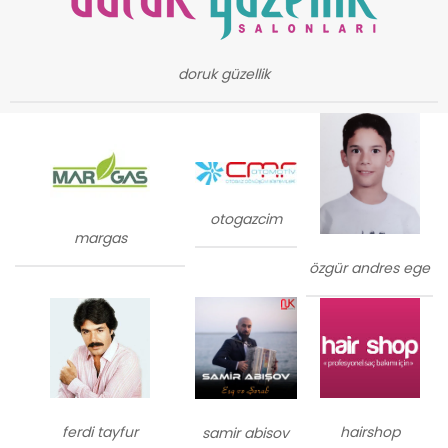
doruk güzellik
otogazcim
margas
özgür andres ege
ferdi tayfur
hairshop
samir abisov