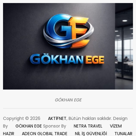
GÖKHAN EGE
Copyright © 2026
AKTİFNET
, Bütün hakları saklıdır. Design
By
GÖKHAN EGE
Sponsor By
NETRA TRAVEL
VİZEM
HAZIR
ADEON GLOBAL TRADE
NİL İŞ GÜVENLİĞİ
TUNALAR