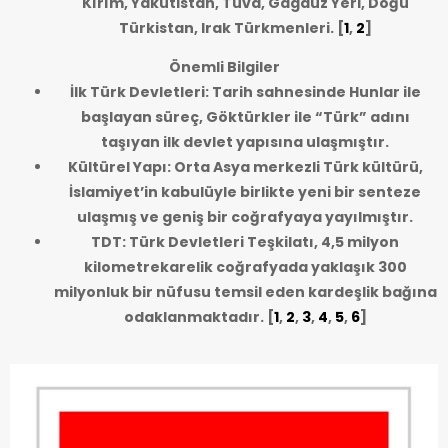
Kırım, Yakutistan, Tuva, Gagauz Yeri, Doğu
Türkistan, Irak Türkmenleri.
[
1
,
2
]
Önemli Bilgiler
İlk Türk Devletleri: Tarih sahnesinde Hunlar ile
başlayan süreç, Göktürkler ile “Türk” adını
taşıyan ilk devlet yapısına ulaşmıştır.
Kültürel Yapı: Orta Asya merkezli Türk kültürü,
İslamiyet’in kabulüyle birlikte yeni bir senteze
ulaşmış ve geniş bir coğrafyaya yayılmıştır.
TDT: Türk Devletleri Teşkilatı, 4,5 milyon
kilometrekarelik coğrafyada yaklaşık 300
milyonluk bir nüfusu temsil eden kardeşlik bağına
odaklanmaktadır.
[
1
,
2
,
3
,
4
,
5
,
6
]