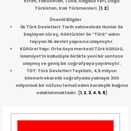
Kırım, Yakutistan, Tuva, Gagauz Yeri, Doğu
Türkistan, Irak Türkmenleri.
[
1
,
2
]
Önemli Bilgiler
İlk Türk Devletleri: Tarih sahnesinde Hunlar ile
başlayan süreç, Göktürkler ile “Türk” adını
taşıyan ilk devlet yapısına ulaşmıştır.
Kültürel Yapı: Orta Asya merkezli Türk kültürü,
İslamiyet’in kabulüyle birlikte yeni bir senteze
ulaşmış ve geniş bir coğrafyaya yayılmıştır.
TDT: Türk Devletleri Teşkilatı, 4,5 milyon
kilometrekarelik coğrafyada yaklaşık 300
milyonluk bir nüfusu temsil eden kardeşlik bağına
odaklanmaktadır.
[
1
,
2
,
3
,
4
,
5
,
6
]