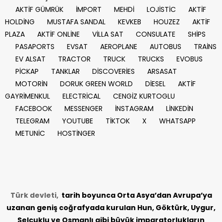
AKTİF GÜMRÜK
İMPORT
MEHDİ
LOJİSTİC
AKTİF
HOLDİNG
MUSTAFA SANDAL
KEVKEB
HOUZEZ
AKTİF
PLAZA
AKTİF ONLİNE
VİLLA SAT
CONSULATE
SHİPS
PASAPORTS
EVSAT
AEROPLANE
AUTOBUS
TRAİNS
EV ALSAT
TRACTOR
TRUCK
TRUCKS
EVOBUS
PİCKAP
TANKLAR
DİSCOVERİES
ARSASAT
MOTORİN
DORUK GREEN WORLD
DİESEL
AKTİF
GAYRİMENKUL
ELECTRİCAL
CENGİZ KURTOGLU
FACEBOOK
MESSENGER
İNSTAGRAM
LİNKEDİN
TELEGRAM
YOUTUBE
TİKTOK
X
WHATSAPP
METUNİC
HOSTİNGER
Türk devleti,
tarih
boyunca Orta Asya’dan Avrupa’ya
uzanan geniş coğrafyada kurulan Hun, Göktürk, Uygur,
Selçuklu ve Osmanlı gibi büyük imparatorlukların