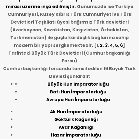
mirası üzerine inşa edilmiştir
. Günümüzde ise Türkiye
Cumhuriyeti, Kuzey Kıbrıs Türk Cumhuriyeti ve Türk
Devletleri Teşkilatı üyesi bağımsız Türk devletleri
(Azerbaycan, Kazakistan, Kırgızistan, Özbekistan,
Türkmenistan) ile güçlü kardeşlik bağlarına sahip
modern bir yapı sergilemektedir. [
1
,
2
,
3
,
4
,
5
,
6
]
Tarihteki Büyük Türk Devletleri (Cumhurbaşkanlığı
Forsu)
Cumhurbaşkanlığı forsunda temsil edilen 16 Büyük Türk
Devleti şunlardır:
Büyük Hun İmparatorluğu
Batı Hun İmparatorluğu
Avrupa Hun İmparatorluğu
Ak Hun İmparatorluğu
Göktürk Kağanlığı
Avar Kağanlığı
Hazar İmparatorluğu