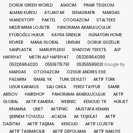
DORUK GREEN WORLD
ASKICIM
PINAR TELEKOM
ALMAN KURDU
ATLANTAR
SENAGRAFİK
MARGAS
WANDSTOFF
PAKTEL
OTOGAZCIM
STALTEKS
MEDİFARMA LOJİSTİK
PANORAMA ARABULUCULUK
EYÜBOĞLU HUKUK
KAYRA SİNEKLİK
GÜNAYDIN HOME
KEVKEB
MANA GLOBAL
LİMSAN
DORUK GÜZELLİK
SANPLASTİK
MARUFPLEKSİ
SHADOW TEKSTİL
ALP
HAFRİYAT
METİN ALP HAFRİYAT
05326964099
05326964020
05519715791
05356589031
Google By
MARGAS
OTOGAZCIM
ÖZGÜR ANDRES EGE
PAZARIM
İSMAİL YK
TURK DEVLETİ
AKTİF TÜRK
UGUR KARAKUS
SALI OKKA
FERDİ TAYFUR
SAMİR
ABİSOV
HAİRSHOP
PANORAMA ARABULUCULUK
AKTİF
GLOBAL
AKTİF KAMERA
WEBNİC
KENOUD TR
HÜRJET
RİHANNA
LİNET
AKTİFNİC
MUSTAFA KEMAN
ŞEBNEM TOVUZLU
ACADİA
AK TEŞKİLAT
AKTİF
DAĞITIM
AKTİF TAŞIMA
KENOUD
AKTİF LOJİSTİK
AKTİF TAŞIMACILIK
AKTİF DEPOLAMA
AKTİF NAKLİYE