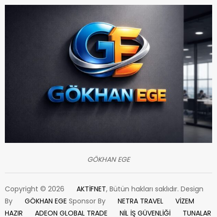
GÖKHAN EGE
Copyright © 2026
AKTİFNET
, Bütün hakları saklıdır. Design
By
GÖKHAN EGE
Sponsor By
NETRA TRAVEL
VİZEM
HAZIR
ADEON GLOBAL TRADE
NİL İŞ GÜVENLİĞİ
TUNALAR