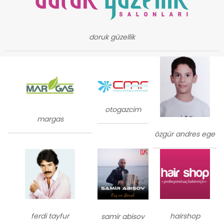
doruk güzellik
otogazcim
margas
özgür andres ege
ferdi tayfur
hairshop
samir abisov