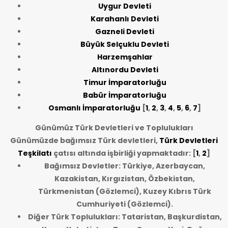
Uygur Devleti
Karahanlı Devleti
Gazneli Devleti
Büyük Selçuklu Devleti
Harzemşahlar
Altınordu Devleti
Timur İmparatorluğu
Babür İmparatorluğu
Osmanlı İmparatorluğu
[
1
,
2
,
3
,
4
,
5
,
6
,
7
]
Günümüz Türk Devletleri ve Toplulukları
Günümüzde bağımsız Türk devletleri,
Türk Devletleri
Teşkilatı
çatısı altında işbirliği yapmaktadır: [
1
,
2
]
Bağımsız Devletler: Türkiye, Azerbaycan,
Kazakistan, Kırgızistan, Özbekistan,
Türkmenistan (Gözlemci), Kuzey Kıbrıs Türk
Cumhuriyeti (Gözlemci).
Diğer Türk Toplulukları: Tataristan, Başkurdistan,