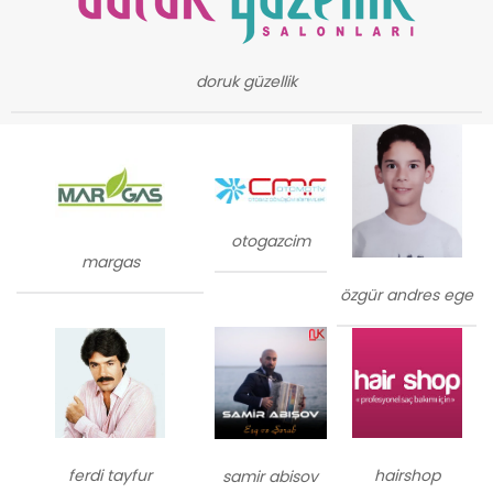
doruk güzellik
otogazcim
margas
özgür andres ege
ferdi tayfur
hairshop
samir abisov