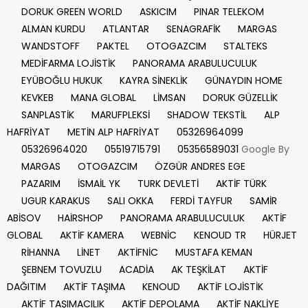
DORUK GREEN WORLD
ASKICIM
PINAR TELEKOM
ALMAN KURDU
ATLANTAR
SENAGRAFİK
MARGAS
WANDSTOFF
PAKTEL
OTOGAZCIM
STALTEKS
MEDİFARMA LOJİSTİK
PANORAMA ARABULUCULUK
EYÜBOĞLU HUKUK
KAYRA SİNEKLİK
GÜNAYDIN HOME
KEVKEB
MANA GLOBAL
LİMSAN
DORUK GÜZELLİK
SANPLASTİK
MARUFPLEKSİ
SHADOW TEKSTİL
ALP
HAFRİYAT
METİN ALP HAFRİYAT
05326964099
05326964020
05519715791
05356589031
Google By
MARGAS
OTOGAZCIM
ÖZGÜR ANDRES EGE
PAZARIM
İSMAİL YK
TURK DEVLETİ
AKTİF TÜRK
UGUR KARAKUS
SALI OKKA
FERDİ TAYFUR
SAMİR
ABİSOV
HAİRSHOP
PANORAMA ARABULUCULUK
AKTİF
GLOBAL
AKTİF KAMERA
WEBNİC
KENOUD TR
HÜRJET
RİHANNA
LİNET
AKTİFNİC
MUSTAFA KEMAN
ŞEBNEM TOVUZLU
ACADİA
AK TEŞKİLAT
AKTİF
DAĞITIM
AKTİF TAŞIMA
KENOUD
AKTİF LOJİSTİK
AKTİF TAŞIMACILIK
AKTİF DEPOLAMA
AKTİF NAKLİYE