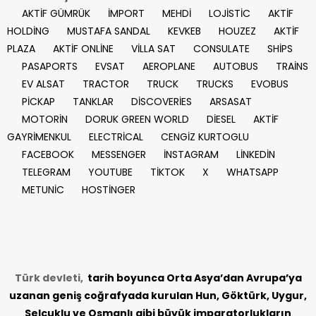
AKTİF GÜMRÜK
İMPORT
MEHDİ
LOJİSTİC
AKTİF
HOLDİNG
MUSTAFA SANDAL
KEVKEB
HOUZEZ
AKTİF
PLAZA
AKTİF ONLİNE
VİLLA SAT
CONSULATE
SHİPS
PASAPORTS
EVSAT
AEROPLANE
AUTOBUS
TRAİNS
EV ALSAT
TRACTOR
TRUCK
TRUCKS
EVOBUS
PİCKAP
TANKLAR
DİSCOVERİES
ARSASAT
MOTORİN
DORUK GREEN WORLD
DİESEL
AKTİF
GAYRİMENKUL
ELECTRİCAL
CENGİZ KURTOGLU
FACEBOOK
MESSENGER
İNSTAGRAM
LİNKEDİN
TELEGRAM
YOUTUBE
TİKTOK
X
WHATSAPP
METUNİC
HOSTİNGER
Türk devleti,
tarih
boyunca Orta Asya’dan Avrupa’ya
uzanan geniş coğrafyada kurulan Hun, Göktürk, Uygur,
Selçuklu ve Osmanlı gibi büyük imparatorlukların