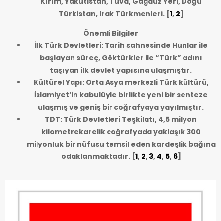
Kırım, Yakutistan, Tuva, Gagauz Yeri, Doğu
Türkistan, Irak Türkmenleri.
[
1
,
2
]
Önemli Bilgiler
İlk Türk Devletleri: Tarih sahnesinde Hunlar ile
başlayan süreç, Göktürkler ile “Türk” adını
taşıyan ilk devlet yapısına ulaşmıştır.
Kültürel Yapı: Orta Asya merkezli Türk kültürü,
İslamiyet’in kabulüyle birlikte yeni bir senteze
ulaşmış ve geniş bir coğrafyaya yayılmıştır.
TDT: Türk Devletleri Teşkilatı, 4,5 milyon
kilometrekarelik coğrafyada yaklaşık 300
milyonluk bir nüfusu temsil eden kardeşlik bağına
odaklanmaktadır.
[
1
,
2
,
3
,
4
,
5
,
6
]