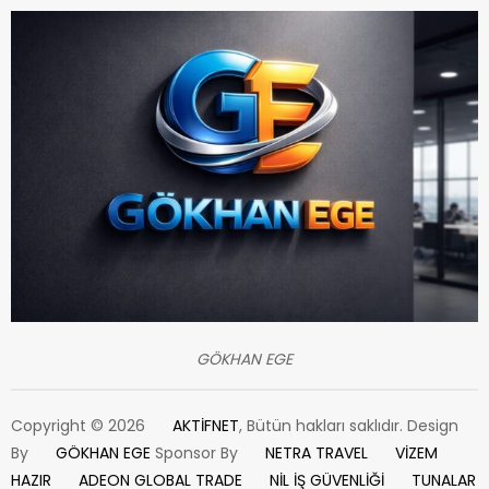
GÖKHAN EGE
Copyright © 2026
AKTİFNET
, Bütün hakları saklıdır. Design
By
GÖKHAN EGE
Sponsor By
NETRA TRAVEL
VİZEM
HAZIR
ADEON GLOBAL TRADE
NİL İŞ GÜVENLİĞİ
TUNALAR