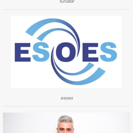
tunalar
esoes