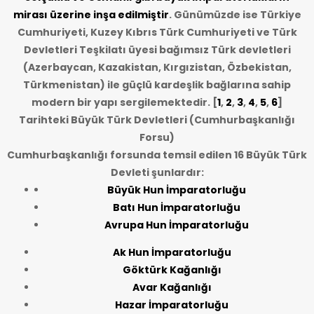
mirası üzerine inşa edilmiştir
. Günümüzde ise Türkiye
Cumhuriyeti, Kuzey Kıbrıs Türk Cumhuriyeti ve Türk
Devletleri Teşkilatı üyesi bağımsız Türk devletleri
(Azerbaycan, Kazakistan, Kırgızistan, Özbekistan,
Türkmenistan) ile güçlü kardeşlik bağlarına sahip
modern bir yapı sergilemektedir. [
1
,
2
,
3
,
4
,
5
,
6
]
Tarihteki Büyük Türk Devletleri (Cumhurbaşkanlığı
Forsu)
Cumhurbaşkanlığı forsunda temsil edilen 16 Büyük Türk
Devleti şunlardır:
Büyük Hun İmparatorluğu
Batı Hun İmparatorluğu
Avrupa Hun İmparatorluğu
Ak Hun İmparatorluğu
Göktürk Kağanlığı
Avar Kağanlığı
Hazar İmparatorluğu