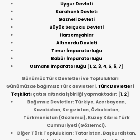
Uygur Devleti
Karahanlı Devleti
Gazneli Devleti
Büyük Selçuklu Devleti
Harzemşahlar
Altınordu Devleti
Timur İmparatorluğu
Babür İmparatorluğu
Osmanlı İmparatorluğu
[
1
,
2
,
3
,
4
,
5
,
6
,
7
]
Günümüz Türk Devletleri ve Toplulukları
Günümüzde bağımsız Türk devletleri,
Türk Devletleri
Teşkilatı
çatısı altında işbirliği yapmaktadır: [
1
,
2
]
Bağımsız Devletler: Türkiye, Azerbaycan,
Kazakistan, Kırgızistan, Özbekistan,
Türkmenistan (Gözlemci), Kuzey Kıbrıs Türk
Cumhuriyeti (Gözlemci).
Diğer Türk Toplulukları: Tataristan, Başkurdistan,