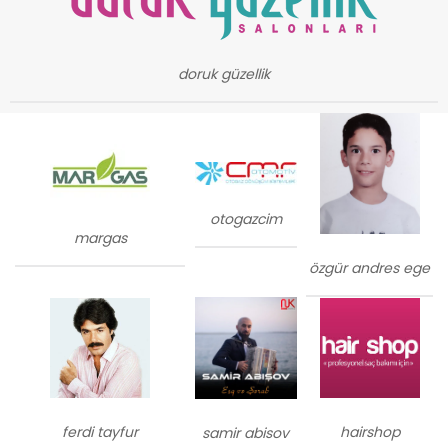
doruk güzellik
otogazcim
margas
özgür andres ege
ferdi tayfur
hairshop
samir abisov