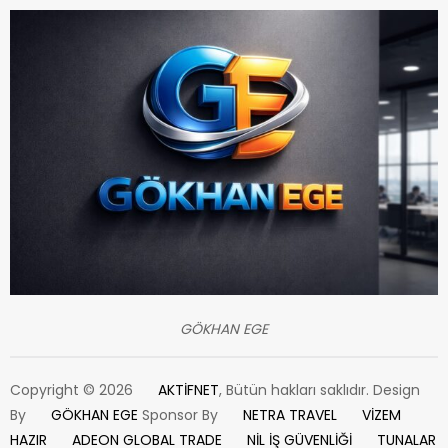
GÖKHAN EGE
Copyright © 2026
AKTİFNET
, Bütün hakları saklıdır. Design
By
GÖKHAN EGE
Sponsor By
NETRA TRAVEL
VİZEM
HAZIR
ADEON GLOBAL TRADE
NİL İŞ GÜVENLİĞİ
TUNALAR