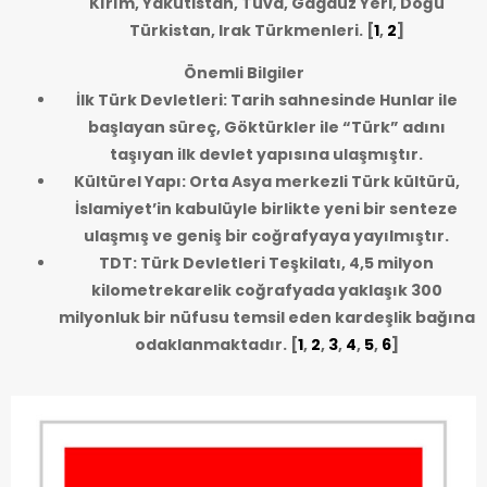
Kırım, Yakutistan, Tuva, Gagauz Yeri, Doğu
Türkistan, Irak Türkmenleri.
[
1
,
2
]
Önemli Bilgiler
İlk Türk Devletleri: Tarih sahnesinde Hunlar ile
başlayan süreç, Göktürkler ile “Türk” adını
taşıyan ilk devlet yapısına ulaşmıştır.
Kültürel Yapı: Orta Asya merkezli Türk kültürü,
İslamiyet’in kabulüyle birlikte yeni bir senteze
ulaşmış ve geniş bir coğrafyaya yayılmıştır.
TDT: Türk Devletleri Teşkilatı, 4,5 milyon
kilometrekarelik coğrafyada yaklaşık 300
milyonluk bir nüfusu temsil eden kardeşlik bağına
odaklanmaktadır.
[
1
,
2
,
3
,
4
,
5
,
6
]