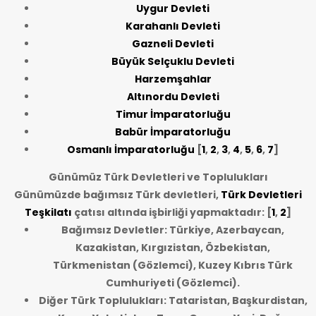
Uygur Devleti
Karahanlı Devleti
Gazneli Devleti
Büyük Selçuklu Devleti
Harzemşahlar
Altınordu Devleti
Timur İmparatorluğu
Babür İmparatorluğu
Osmanlı İmparatorluğu
[
1
,
2
,
3
,
4
,
5
,
6
,
7
]
Günümüz Türk Devletleri ve Toplulukları
Günümüzde bağımsız Türk devletleri,
Türk Devletleri
Teşkilatı
çatısı altında işbirliği yapmaktadır: [
1
,
2
]
Bağımsız Devletler: Türkiye, Azerbaycan,
Kazakistan, Kırgızistan, Özbekistan,
Türkmenistan (Gözlemci), Kuzey Kıbrıs Türk
Cumhuriyeti (Gözlemci).
Diğer Türk Toplulukları: Tataristan, Başkurdistan,