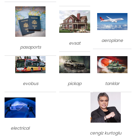
aeroplane
evsat
pasaports
evobus
tanklar
pickap
electrical
cengiz kurtoglu