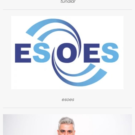
tunalar
esoes