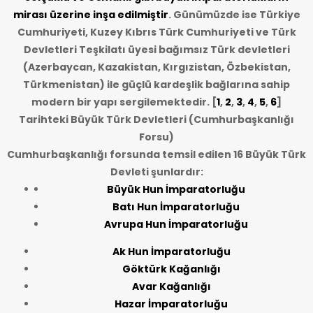
mirası üzerine inşa edilmiştir
. Günümüzde ise Türkiye
Cumhuriyeti, Kuzey Kıbrıs Türk Cumhuriyeti ve Türk
Devletleri Teşkilatı üyesi bağımsız Türk devletleri
(Azerbaycan, Kazakistan, Kırgızistan, Özbekistan,
Türkmenistan) ile güçlü kardeşlik bağlarına sahip
modern bir yapı sergilemektedir. [
1
,
2
,
3
,
4
,
5
,
6
]
Tarihteki Büyük Türk Devletleri (Cumhurbaşkanlığı
Forsu)
Cumhurbaşkanlığı forsunda temsil edilen 16 Büyük Türk
Devleti şunlardır:
Büyük Hun İmparatorluğu
Batı Hun İmparatorluğu
Avrupa Hun İmparatorluğu
Ak Hun İmparatorluğu
Göktürk Kağanlığı
Avar Kağanlığı
Hazar İmparatorluğu