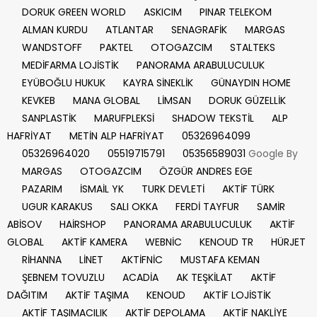
DORUK GREEN WORLD
ASKICIM
PINAR TELEKOM
ALMAN KURDU
ATLANTAR
SENAGRAFİK
MARGAS
WANDSTOFF
PAKTEL
OTOGAZCIM
STALTEKS
MEDİFARMA LOJİSTİK
PANORAMA ARABULUCULUK
EYÜBOĞLU HUKUK
KAYRA SİNEKLİK
GÜNAYDIN HOME
KEVKEB
MANA GLOBAL
LİMSAN
DORUK GÜZELLİK
SANPLASTİK
MARUFPLEKSİ
SHADOW TEKSTİL
ALP
HAFRİYAT
METİN ALP HAFRİYAT
05326964099
05326964020
05519715791
05356589031
Google By
MARGAS
OTOGAZCIM
ÖZGÜR ANDRES EGE
PAZARIM
İSMAİL YK
TURK DEVLETİ
AKTİF TÜRK
UGUR KARAKUS
SALI OKKA
FERDİ TAYFUR
SAMİR
ABİSOV
HAİRSHOP
PANORAMA ARABULUCULUK
AKTİF
GLOBAL
AKTİF KAMERA
WEBNİC
KENOUD TR
HÜRJET
RİHANNA
LİNET
AKTİFNİC
MUSTAFA KEMAN
ŞEBNEM TOVUZLU
ACADİA
AK TEŞKİLAT
AKTİF
DAĞITIM
AKTİF TAŞIMA
KENOUD
AKTİF LOJİSTİK
AKTİF TAŞIMACILIK
AKTİF DEPOLAMA
AKTİF NAKLİYE