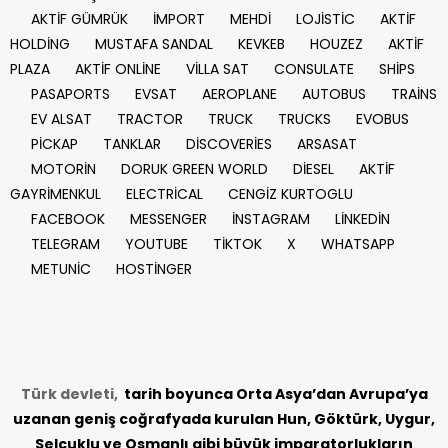
AKTİF GÜMRÜK
İMPORT
MEHDİ
LOJİSTİC
AKTİF
HOLDİNG
MUSTAFA SANDAL
KEVKEB
HOUZEZ
AKTİF
PLAZA
AKTİF ONLİNE
VİLLA SAT
CONSULATE
SHİPS
PASAPORTS
EVSAT
AEROPLANE
AUTOBUS
TRAİNS
EV ALSAT
TRACTOR
TRUCK
TRUCKS
EVOBUS
PİCKAP
TANKLAR
DİSCOVERİES
ARSASAT
MOTORİN
DORUK GREEN WORLD
DİESEL
AKTİF
GAYRİMENKUL
ELECTRİCAL
CENGİZ KURTOGLU
FACEBOOK
MESSENGER
İNSTAGRAM
LİNKEDİN
TELEGRAM
YOUTUBE
TİKTOK
X
WHATSAPP
METUNİC
HOSTİNGER
Türk devleti,
tarih
boyunca Orta Asya’dan Avrupa’ya
uzanan geniş coğrafyada kurulan Hun, Göktürk, Uygur,
Selçuklu ve Osmanlı gibi büyük imparatorlukların