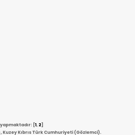
i yapmaktadır: [
1
,
2
]
, Kuzey Kıbrıs Türk Cumhuriyeti (Gözlemci).