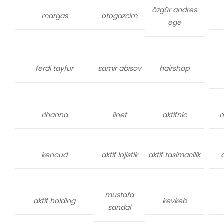
özgür andres
margas
otogazcim
ege
ferdi tayfur
samir abisov
hairshop
rihanna
linet
aktifnic
m
kenoud
aktif lojistik
aktif tasimacilik
mustafa
aktif holding
kevkeb
sandal