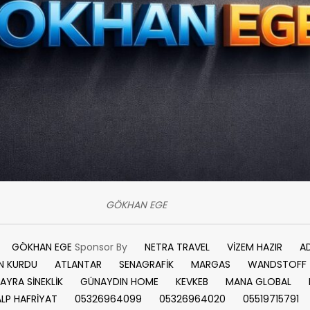
GÖKHAN EGE
GÖKHAN EGE
Sponsor By
NETRA TRAVEL
VİZEM HAZIR
A
N KURDU
ATLANTAR
SENAGRAFİK
MARGAS
WANDSTOFF
AYRA SİNEKLİK
GÜNAYDIN HOME
KEVKEB
MANA GLOBAL
ALP HAFRİYAT
05326964099
05326964020
05519715791