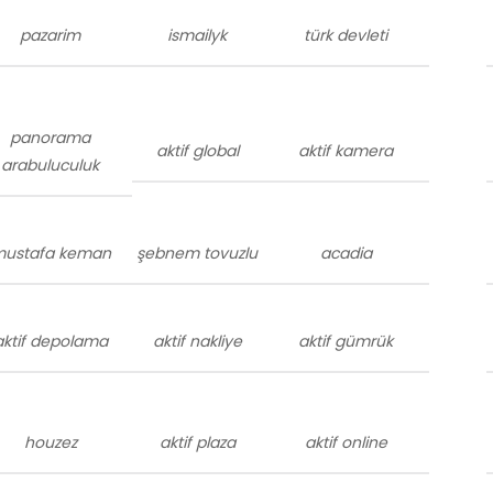
pazarim
ismailyk
türk devleti
panorama
aktif global
aktif kamera
arabuluculuk
ustafa keman
şebnem tovuzlu
acadia
aktif depolama
aktif nakliye
aktif gümrük
houzez
aktif plaza
aktif online