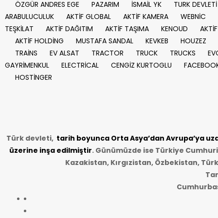
ÖZGÜR ANDRES EGE
PAZARIM
İSMAİL YK
TURK DEVLETİ
ARABULUCULUK
AKTİF GLOBAL
AKTİF KAMERA
WEBNİC
TEŞKİLAT
AKTİF DAĞITIM
AKTİF TAŞIMA
KENOUD
AKTİF
AKTİF HOLDİNG
MUSTAFA SANDAL
KEVKEB
HOUZEZ
TRAİNS
EV ALSAT
TRACTOR
TRUCK
TRUCKS
EV
GAYRİMENKUL
ELECTRİCAL
CENGİZ KURTOGLU
FACEBOO
HOSTİNGER
Türk devleti,
tarih
boyunca Orta Asya’dan Avrupa’ya uzan
üzerine inşa edilmiştir
. Günümüzde ise Türkiye Cumhuriye
Kazakistan, Kırgızistan, Özbekistan, Tür
Tar
Cumhurbaşk