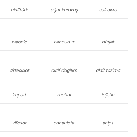
aktiftürk
uğur karakuş
sali okka
webnic
kenoud tr
hürjet
akteskilat
aktif dagitim
aktif tasima
import
mehdi
lojistic
villasat
consulate
ships