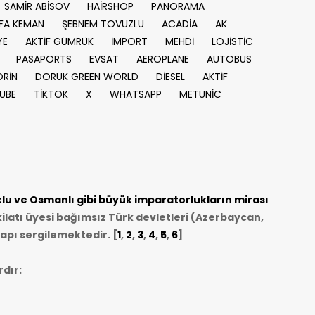
SAMİR ABİSOV
HAİRSHOP
PANORAMA
FA KEMAN
ŞEBNEM TOVUZLU
ACADİA
AK
YE
AKTİF GÜMRÜK
İMPORT
MEHDİ
LOJİSTİC
PASAPORTS
EVSAT
AEROPLANE
AUTOBUS
RİN
DORUK GREEN WORLD
DİESEL
AKTİF
UBE
TİKTOK
X
WHATSAPP
METUNİC
u ve Osmanlı gibi büyük imparatorlukların mirası
ilatı üyesi bağımsız Türk devletleri (Azerbaycan,
apı sergilemektedir. [
1
,
2
,
3
,
4
,
5
,
6
]
dır: