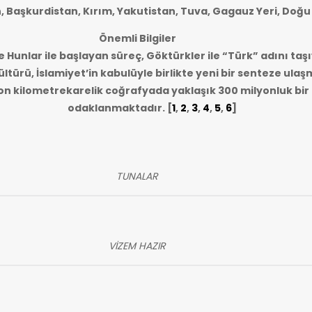
n, Başkurdistan, Kırım, Yakutistan, Tuva, Gagauz Yeri, Doğu
Önemli Bilgiler
e Hunlar ile başlayan süreç, Göktürkler ile “Türk” adını taşı
ltürü, İslamiyet’in kabulüyle birlikte yeni bir senteze ulaş
lyon kilometrekarelik coğrafyada yaklaşık 300 milyonluk bi
odaklanmaktadır.
[
1
,
2
,
3
,
4
,
5
,
6
]
TUNALAR
VİZEM HAZIR