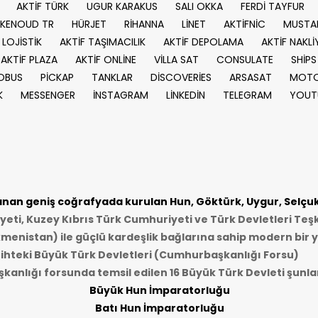
AKTİF TÜRK
UGUR KARAKUS
SALI OKKA
FERDİ TAYFUR
KENOUD TR
HÜRJET
RİHANNA
LİNET
AKTİFNİC
MUSTA
 LOJİSTİK
AKTİF TAŞIMACILIK
AKTİF DEPOLAMA
AKTİF NAKLİ
AKTİF PLAZA
AKTİF ONLİNE
VİLLA SAT
CONSULATE
SHİPS
OBUS
PİCKAP
TANKLAR
DİSCOVERİES
ARSASAT
MOTO
K
MESSENGER
İNSTAGRAM
LİNKEDİN
TELEGRAM
YOUT
an geniş coğrafyada kurulan Hun, Göktürk, Uygur, Selçukl
ti, Kuzey Kıbrıs Türk Cumhuriyeti ve Türk Devletleri Teşk
kmenistan) ile güçlü kardeşlik bağlarına sahip modern bir y
ihteki Büyük Türk Devletleri (Cumhurbaşkanlığı Forsu)
anlığı forsunda temsil edilen 16 Büyük Türk Devleti şunlar
Büyük Hun İmparatorluğu
Batı Hun İmparatorluğu