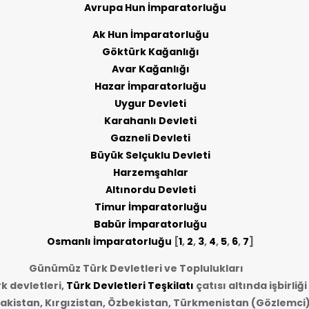
Avrupa Hun İmparatorluğu
Ak Hun İmparatorluğu
Göktürk Kağanlığı
Avar Kağanlığı
Hazar İmparatorluğu
Uygur Devleti
Karahanlı Devleti
Gazneli Devleti
Büyük Selçuklu Devleti
Harzemşahlar
Altınordu Devleti
Timur İmparatorluğu
Babür İmparatorluğu
Osmanlı İmparatorluğu
[
1
,
2
,
3
,
4
,
5
,
6
,
7
]
Günümüz Türk Devletleri ve Toplulukları
 devletleri,
Türk Devletleri Teşkilatı
çatısı altında işbirliğ
akistan, Kırgızistan, Özbekistan, Türkmenistan (Gözlemci)