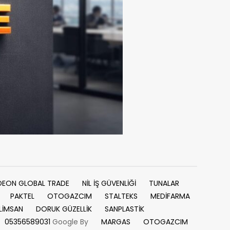
DEON GLOBAL TRADE
NİL İŞ GÜVENLİĞİ
TUNALAR
PAKTEL
OTOGAZCIM
STALTEKS
MEDİFARMA
LİMSAN
DORUK GÜZELLİK
SANPLASTİK
05356589031
Google By
MARGAS
OTOGAZCIM