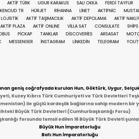
AKTİF TÜRK
UGUR KARAKUS
SALI OKKA
FERDİ TAYFUR
KENOUD TR
HÜRJET
RİHANNA
LİNET
AKTİFNİC
MUSTA
 LOJİSTİK
AKTİF TAŞIMACILIK
AKTİF DEPOLAMA
AKTİF NAKLİ
AKTİF PLAZA
AKTİF ONLİNE
VİLLA SAT
CONSULATE
SHİPS
OBUS
PİCKAP
TANKLAR
DİSCOVERİES
ARSASAT
MOTO
K
MESSENGER
İNSTAGRAM
LİNKEDİN
TELEGRAM
YOUT
an geniş coğrafyada kurulan Hun, Göktürk, Uygur, Selçukl
ti, Kuzey Kıbrıs Türk Cumhuriyeti ve Türk Devletleri Teşk
kmenistan) ile güçlü kardeşlik bağlarına sahip modern bir y
ihteki Büyük Türk Devletleri (Cumhurbaşkanlığı Forsu)
anlığı forsunda temsil edilen 16 Büyük Türk Devleti şunlar
Büyük Hun İmparatorluğu
Batı Hun İmparatorluğu