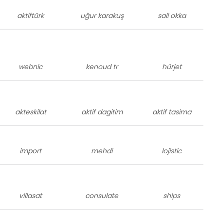
aktiftürk
uğur karakuş
sali okka
webnic
kenoud tr
hürjet
akteskilat
aktif dagitim
aktif tasima
import
mehdi
lojistic
villasat
consulate
ships