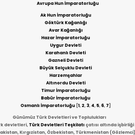
Avrupa Hun İmparatorluğu
Ak Hun İmparatorluğu
Göktürk Kağanlığı
Avar Kağanlığı
Hazar İmparatorluğu
Uygur Devleti
Karahanlı Devleti
Gazneli Devleti
Büyük Selçuklu Devleti
Harzemşahlar
Altınordu Devleti
Timur İmparatorluğu
Babür İmparatorluğu
Osmanlı İmparatorluğu
[
1
,
2
,
3
,
4
,
5
,
6
,
7
]
Günümüz Türk Devletleri ve Toplulukları
 devletleri,
Türk Devletleri Teşkilatı
çatısı altında işbirliğ
akistan, Kırgızistan, Özbekistan, Türkmenistan (Gözlemci)