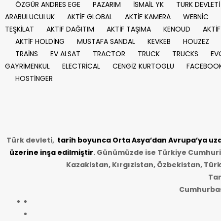
ÖZGÜR ANDRES EGE
PAZARIM
İSMAİL YK
TURK DEVLETİ
ARABULUCULUK
AKTİF GLOBAL
AKTİF KAMERA
WEBNİC
TEŞKİLAT
AKTİF DAĞITIM
AKTİF TAŞIMA
KENOUD
AKTİF
AKTİF HOLDİNG
MUSTAFA SANDAL
KEVKEB
HOUZEZ
TRAİNS
EV ALSAT
TRACTOR
TRUCK
TRUCKS
EV
GAYRİMENKUL
ELECTRİCAL
CENGİZ KURTOGLU
FACEBOO
HOSTİNGER
Türk devleti,
tarih
boyunca Orta Asya’dan Avrupa’ya uzan
üzerine inşa edilmiştir
. Günümüzde ise Türkiye Cumhuriye
Kazakistan, Kırgızistan, Özbekistan, Tür
Tar
Cumhurbaşk