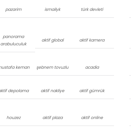
pazarim
ismailyk
türk devleti
panorama
aktif global
aktif kamera
arabuluculuk
ustafa keman
şebnem tovuzlu
acadia
aktif depolama
aktif nakliye
aktif gümrük
houzez
aktif plaza
aktif online