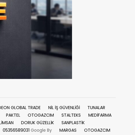
DEON GLOBAL TRADE
NİL İŞ GÜVENLİĞİ
TUNALAR
PAKTEL
OTOGAZCIM
STALTEKS
MEDİFARMA
LİMSAN
DORUK GÜZELLİK
SANPLASTİK
05356589031
Google By
MARGAS
OTOGAZCIM