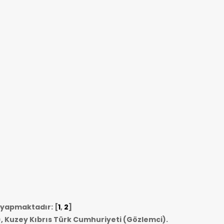
i yapmaktadır: [
1
,
2
]
, Kuzey Kıbrıs Türk Cumhuriyeti (Gözlemci).