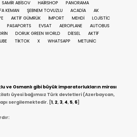
SAMİR ABİSOV
HAİRSHOP
PANORAMA
FA KEMAN
ŞEBNEM TOVUZLU
ACADİA
AK
YE
AKTİF GÜMRÜK
İMPORT
MEHDİ
LOJİSTİC
PASAPORTS
EVSAT
AEROPLANE
AUTOBUS
RİN
DORUK GREEN WORLD
DİESEL
AKTİF
UBE
TİKTOK
X
WHATSAPP
METUNİC
u ve Osmanlı gibi büyük imparatorlukların mirası
ilatı üyesi bağımsız Türk devletleri (Azerbaycan,
apı sergilemektedir. [
1
,
2
,
3
,
4
,
5
,
6
]
dır: