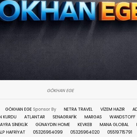
GÖKHAN EGE
GÖKHAN EGE
Sponsor By
NETRA TRAVEL
VİZEM HAZIR
A
N KURDU
ATLANTAR
SENAGRAFİK
MARGAS
WANDSTOFF
AYRA SİNEKLİK
GÜNAYDIN HOME
KEVKEB
MANA GLOBAL
ALP HAFRİYAT
05326964099
05326964020
05519715791