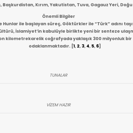
n, Başkurdistan, Kırım, Yakutistan, Tuva, Gagauz Yeri, Doğu
Önemli Bilgiler
e Hunlar ile başlayan süreç, Göktürkler ile “Türk” adını taşı
ltürü, İslamiyet’in kabulüyle birlikte yeni bir senteze ulaş
lyon kilometrekarelik coğrafyada yaklaşık 300 milyonluk bi
odaklanmaktadır.
[
1
,
2
,
3
,
4
,
5
,
6
]
TUNALAR
VİZEM HAZIR