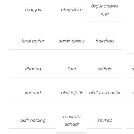
özgür andres
margas
otogazcim
ege
ferdi tayfur
samir abisov
hairshop
rihanna
linet
aktifnic
m
kenoud
aktif lojistik
aktif tasimacilik
mustafa
aktif holding
kevkeb
sandal