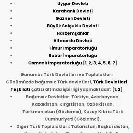
Uygur Devleti
Karahanlı Devleti
Gazneli Devleti
Büyük Selçuklu Devleti
Harzemşahlar
Altınordu Devleti
Timur İmparatorluğu
Babür İmparatorluğu
Osmanlı İmparatorluğu
[
1
,
2
,
3
,
4
,
5
,
6
,
7
]
Günümüz Türk Devletleri ve Toplulukları
Günümüzde bağımsız Türk devletleri,
Türk Devletleri
Teşkilatı
çatısı altında işbirliği yapmaktadır: [
1
,
2
]
Bağımsız Devletler: Türkiye, Azerbaycan,
Kazakistan, Kırgızistan, Özbekistan,
Türkmenistan (Gözlemci), Kuzey Kıbrıs Türk
Cumhuriyeti (Gözlemci).
Diğer Türk Toplulukları: Tataristan, Başkurdistan,