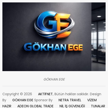
GÖKHAN EGE
Copyright © 2026
AKTİFNET
, Bütün hakları saklıdır. Design
By
GÖKHAN EGE
Sponsor By
NETRA TRAVEL
VİZEM
HAZIR
ADEON GLOBAL TRADE
NİL İŞ GÜVENLİĞİ
TUNALAR