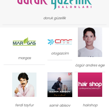
doruk güzellik
otogazcim
margas
özgür andres ege
ferdi tayfur
hairshop
samir abisov