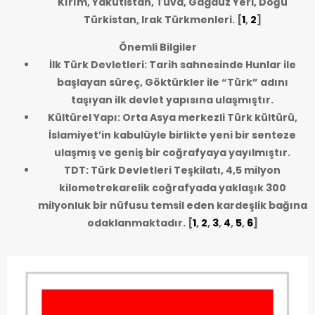
Kırım, Yakutistan, Tuva, Gagauz Yeri, Doğu
Türkistan, Irak Türkmenleri.
[
1
,
2
]
Önemli Bilgiler
İlk Türk Devletleri: Tarih sahnesinde Hunlar ile
başlayan süreç, Göktürkler ile “Türk” adını
taşıyan ilk devlet yapısına ulaşmıştır.
Kültürel Yapı: Orta Asya merkezli Türk kültürü,
İslamiyet’in kabulüyle birlikte yeni bir senteze
ulaşmış ve geniş bir coğrafyaya yayılmıştır.
TDT: Türk Devletleri Teşkilatı, 4,5 milyon
kilometrekarelik coğrafyada yaklaşık 300
milyonluk bir nüfusu temsil eden kardeşlik bağına
odaklanmaktadır.
[
1
,
2
,
3
,
4
,
5
,
6
]