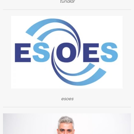
tunalar
esoes