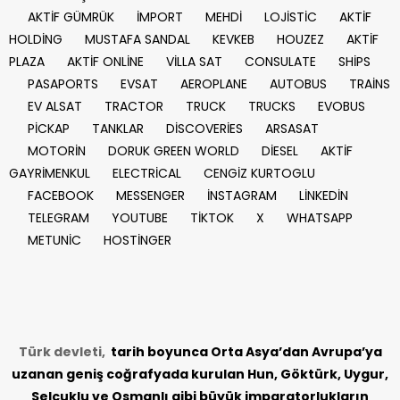
AKTİF GÜMRÜK
İMPORT
MEHDİ
LOJİSTİC
AKTİF
HOLDİNG
MUSTAFA SANDAL
KEVKEB
HOUZEZ
AKTİF
PLAZA
AKTİF ONLİNE
VİLLA SAT
CONSULATE
SHİPS
PASAPORTS
EVSAT
AEROPLANE
AUTOBUS
TRAİNS
EV ALSAT
TRACTOR
TRUCK
TRUCKS
EVOBUS
PİCKAP
TANKLAR
DİSCOVERİES
ARSASAT
MOTORİN
DORUK GREEN WORLD
DİESEL
AKTİF
GAYRİMENKUL
ELECTRİCAL
CENGİZ KURTOGLU
FACEBOOK
MESSENGER
İNSTAGRAM
LİNKEDİN
TELEGRAM
YOUTUBE
TİKTOK
X
WHATSAPP
METUNİC
HOSTİNGER
Türk devleti,
tarih
boyunca Orta Asya’dan Avrupa’ya
uzanan geniş coğrafyada kurulan Hun, Göktürk, Uygur,
Selçuklu ve Osmanlı gibi büyük imparatorlukların