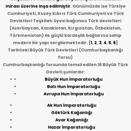
mirası üzerine inşa edilmiştir
. Günümüzde ise Türkiye
Cumhuriyeti, Kuzey Kıbrıs Türk Cumhuriyeti ve Türk
Devletleri Teşkilatı üyesi bağımsız Türk devletleri
(Azerbaycan, Kazakistan, Kırgızistan, Özbekistan,
Türkmenistan) ile güçlü kardeşlik bağlarına sahip
modern bir yapı sergilemektedir. [
1
,
2
,
3
,
4
,
5
,
6
]
Tarihteki Büyük Türk Devletleri (Cumhurbaşkanlığı
Forsu)
Cumhurbaşkanlığı forsunda temsil edilen 16 Büyük Türk
Devleti şunlardır:
Büyük Hun İmparatorluğu
Batı Hun İmparatorluğu
Avrupa Hun İmparatorluğu
Ak Hun İmparatorluğu
Göktürk Kağanlığı
Avar Kağanlığı
Hazar İmparatorluğu