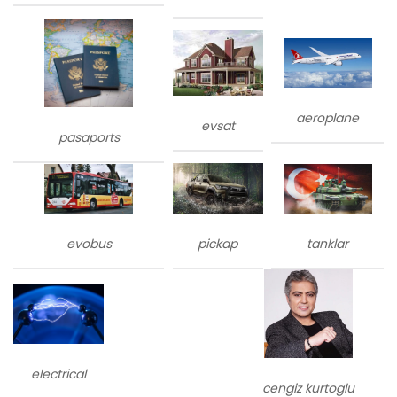
aeroplane
evsat
pasaports
evobus
tanklar
pickap
electrical
cengiz kurtoglu