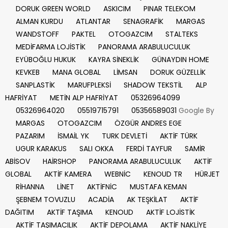
DORUK GREEN WORLD
ASKICIM
PINAR TELEKOM
ALMAN KURDU
ATLANTAR
SENAGRAFİK
MARGAS
WANDSTOFF
PAKTEL
OTOGAZCIM
STALTEKS
MEDİFARMA LOJİSTİK
PANORAMA ARABULUCULUK
EYÜBOĞLU HUKUK
KAYRA SİNEKLİK
GÜNAYDIN HOME
KEVKEB
MANA GLOBAL
LİMSAN
DORUK GÜZELLİK
SANPLASTİK
MARUFPLEKSİ
SHADOW TEKSTİL
ALP
HAFRİYAT
METİN ALP HAFRİYAT
05326964099
05326964020
05519715791
05356589031
Google By
MARGAS
OTOGAZCIM
ÖZGÜR ANDRES EGE
PAZARIM
İSMAİL YK
TURK DEVLETİ
AKTİF TÜRK
UGUR KARAKUS
SALI OKKA
FERDİ TAYFUR
SAMİR
ABİSOV
HAİRSHOP
PANORAMA ARABULUCULUK
AKTİF
GLOBAL
AKTİF KAMERA
WEBNİC
KENOUD TR
HÜRJET
RİHANNA
LİNET
AKTİFNİC
MUSTAFA KEMAN
ŞEBNEM TOVUZLU
ACADİA
AK TEŞKİLAT
AKTİF
DAĞITIM
AKTİF TAŞIMA
KENOUD
AKTİF LOJİSTİK
AKTİF TAŞIMACILIK
AKTİF DEPOLAMA
AKTİF NAKLİYE