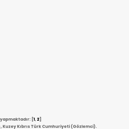
i yapmaktadır: [
1
,
2
]
, Kuzey Kıbrıs Türk Cumhuriyeti (Gözlemci).