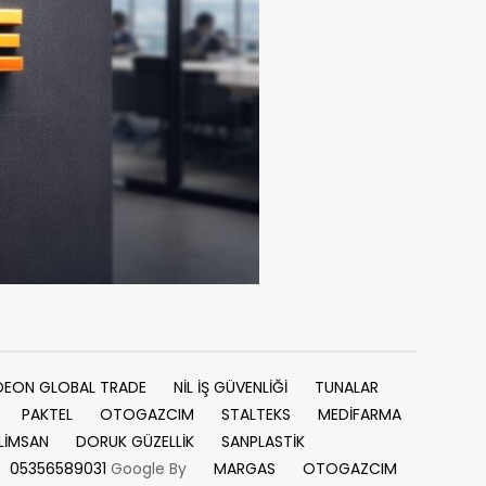
DEON GLOBAL TRADE
NİL İŞ GÜVENLİĞİ
TUNALAR
PAKTEL
OTOGAZCIM
STALTEKS
MEDİFARMA
LİMSAN
DORUK GÜZELLİK
SANPLASTİK
05356589031
Google By
MARGAS
OTOGAZCIM