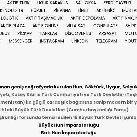
AKTİF TÜRK
UGUR KARAKUS
SALI OKKA
FERDİ TAYFUR
KENOUD TR
HÜRJET
RİHANNA
LİNET
AKTİFNİC
MUSTA
 LOJİSTİK
AKTİF TAŞIMACILIK
AKTİF DEPOLAMA
AKTİF NAKLİ
AKTİF PLAZA
AKTİF ONLİNE
VİLLA SAT
CONSULATE
SHİPS
OBUS
PİCKAP
TANKLAR
DİSCOVERİES
ARSASAT
MOTO
K
MESSENGER
İNSTAGRAM
LİNKEDİN
TELEGRAM
YOUT
an geniş coğrafyada kurulan Hun, Göktürk, Uygur, Selçukl
ti, Kuzey Kıbrıs Türk Cumhuriyeti ve Türk Devletleri Teşk
kmenistan) ile güçlü kardeşlik bağlarına sahip modern bir y
ihteki Büyük Türk Devletleri (Cumhurbaşkanlığı Forsu)
anlığı forsunda temsil edilen 16 Büyük Türk Devleti şunlar
Büyük Hun İmparatorluğu
Batı Hun İmparatorluğu