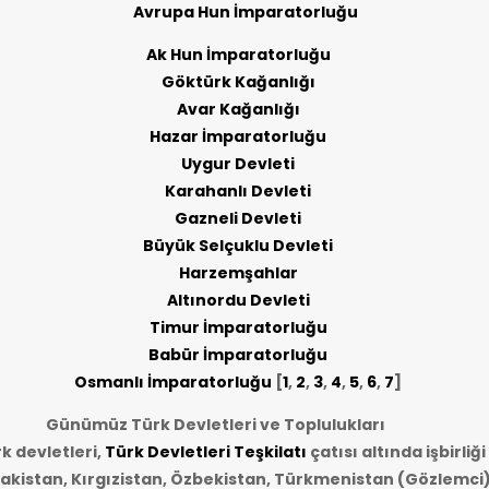
Avrupa Hun İmparatorluğu
Ak Hun İmparatorluğu
Göktürk Kağanlığı
Avar Kağanlığı
Hazar İmparatorluğu
Uygur Devleti
Karahanlı Devleti
Gazneli Devleti
Büyük Selçuklu Devleti
Harzemşahlar
Altınordu Devleti
Timur İmparatorluğu
Babür İmparatorluğu
Osmanlı İmparatorluğu
[
1
,
2
,
3
,
4
,
5
,
6
,
7
]
Günümüz Türk Devletleri ve Toplulukları
 devletleri,
Türk Devletleri Teşkilatı
çatısı altında işbirliğ
akistan, Kırgızistan, Özbekistan, Türkmenistan (Gözlemci)