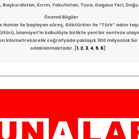
n, Başkurdistan, Kırım, Yakutistan, Tuva, Gagauz Yeri, Doğu
Önemli Bilgiler
e Hunlar ile başlayan süreç, Göktürkler ile “Türk” adını taşı
ltürü, İslamiyet’in kabulüyle birlikte yeni bir senteze ulaş
lyon kilometrekarelik coğrafyada yaklaşık 300 milyonluk bi
odaklanmaktadır.
[
1
,
2
,
3
,
4
,
5
,
6
]