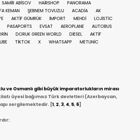
SAMİR ABİSOV
HAİRSHOP
PANORAMA
FA KEMAN
ŞEBNEM TOVUZLU
ACADİA
AK
YE
AKTİF GÜMRÜK
İMPORT
MEHDİ
LOJİSTİC
PASAPORTS
EVSAT
AEROPLANE
AUTOBUS
RİN
DORUK GREEN WORLD
DİESEL
AKTİF
UBE
TİKTOK
X
WHATSAPP
METUNİC
u ve Osmanlı gibi büyük imparatorlukların mirası
ilatı üyesi bağımsız Türk devletleri (Azerbaycan,
apı sergilemektedir. [
1
,
2
,
3
,
4
,
5
,
6
]
dır: