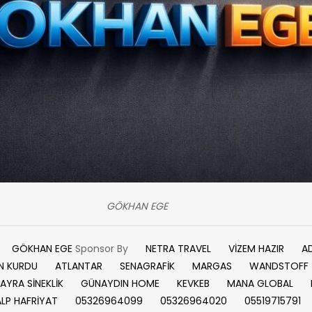
GÖKHAN EGE
GÖKHAN EGE
Sponsor By
NETRA TRAVEL
VİZEM HAZIR
A
N KURDU
ATLANTAR
SENAGRAFİK
MARGAS
WANDSTOFF
AYRA SİNEKLİK
GÜNAYDIN HOME
KEVKEB
MANA GLOBAL
ALP HAFRİYAT
05326964099
05326964020
05519715791