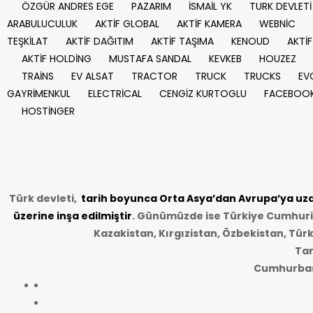
ÖZGÜR ANDRES EGE
PAZARIM
İSMAİL YK
TURK DEVLETİ
ARABULUCULUK
AKTİF GLOBAL
AKTİF KAMERA
WEBNİC
TEŞKİLAT
AKTİF DAĞITIM
AKTİF TAŞIMA
KENOUD
AKTİF
AKTİF HOLDİNG
MUSTAFA SANDAL
KEVKEB
HOUZEZ
TRAİNS
EV ALSAT
TRACTOR
TRUCK
TRUCKS
EV
GAYRİMENKUL
ELECTRİCAL
CENGİZ KURTOGLU
FACEBOO
HOSTİNGER
Türk devleti,
tarih
boyunca Orta Asya’dan Avrupa’ya uzan
üzerine inşa edilmiştir
. Günümüzde ise Türkiye Cumhuriye
Kazakistan, Kırgızistan, Özbekistan, Tür
Tar
Cumhurbaşk