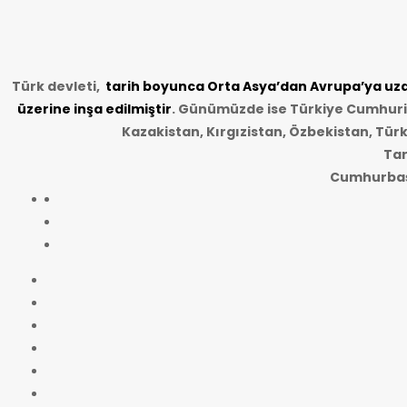
Türk devleti,
tarih
boyunca Orta Asya’dan Avrupa’ya uzan
üzerine inşa edilmiştir
. Günümüzde ise Türkiye Cumhuriye
Kazakistan, Kırgızistan, Özbekistan, Tür
Tar
Cumhurbaşk