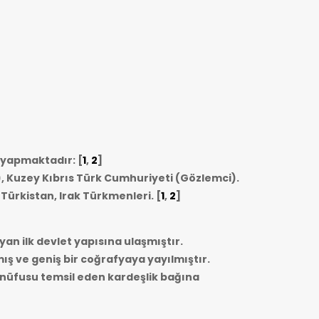
i yapmaktadır: [
1
,
2
]
, Kuzey Kıbrıs Türk Cumhuriyeti (Gözlemci).
 Türkistan, Irak Türkmenleri.
[
1
,
2
]
yan ilk devlet yapısına ulaşmıştır.
mış ve geniş bir coğrafyaya yayılmıştır.
r nüfusu temsil eden kardeşlik bağına