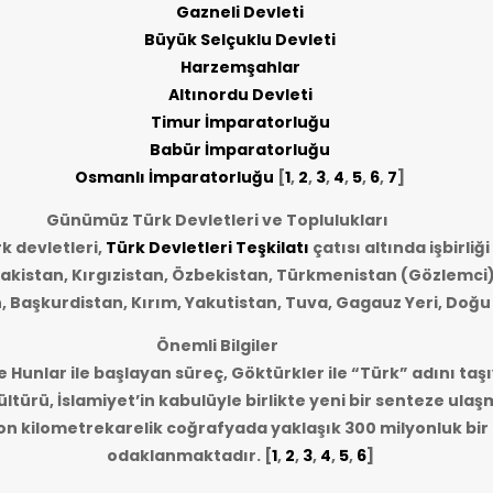
Gazneli Devleti
Büyük Selçuklu Devleti
Harzemşahlar
Altınordu Devleti
Timur İmparatorluğu
Babür İmparatorluğu
Osmanlı İmparatorluğu
[
1
,
2
,
3
,
4
,
5
,
6
,
7
]
Günümüz Türk Devletleri ve Toplulukları
 devletleri,
Türk Devletleri Teşkilatı
çatısı altında işbirliğ
akistan, Kırgızistan, Özbekistan, Türkmenistan (Gözlemci)
n, Başkurdistan, Kırım, Yakutistan, Tuva, Gagauz Yeri, Doğu
Önemli Bilgiler
e Hunlar ile başlayan süreç, Göktürkler ile “Türk” adını taşı
ltürü, İslamiyet’in kabulüyle birlikte yeni bir senteze ulaş
lyon kilometrekarelik coğrafyada yaklaşık 300 milyonluk bi
odaklanmaktadır.
[
1
,
2
,
3
,
4
,
5
,
6
]