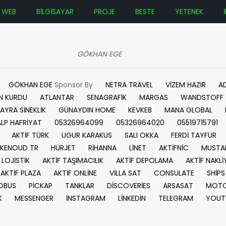
WEB
BİLGİSAYAR
PROJE
BESTE
YETENEK
GÖKHAN EGE
GÖKHAN EGE
Sponsor By
NETRA TRAVEL
VİZEM HAZIR
A
N KURDU
ATLANTAR
SENAGRAFİK
MARGAS
WANDSTOFF
AYRA SİNEKLİK
GÜNAYDIN HOME
KEVKEB
MANA GLOBAL
ALP HAFRİYAT
05326964099
05326964020
05519715791
AKTİF TÜRK
UGUR KARAKUS
SALI OKKA
FERDİ TAYFUR
KENOUD TR
HÜRJET
RİHANNA
LİNET
AKTİFNİC
MUSTA
 LOJİSTİK
AKTİF TAŞIMACILIK
AKTİF DEPOLAMA
AKTİF NAKLİ
AKTİF PLAZA
AKTİF ONLİNE
VİLLA SAT
CONSULATE
SHİPS
OBUS
PİCKAP
TANKLAR
DİSCOVERİES
ARSASAT
MOTO
K
MESSENGER
İNSTAGRAM
LİNKEDİN
TELEGRAM
YOUT