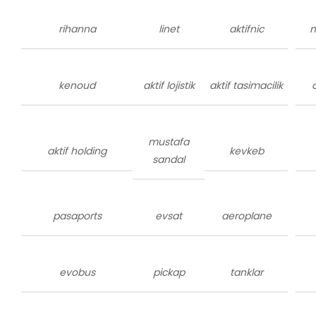
rihanna
linet
aktifnic
m
kenoud
aktif lojistik
aktif tasimacilik
mustafa
aktif holding
kevkeb
sandal
pasaports
evsat
aeroplane
evobus
pickap
tanklar