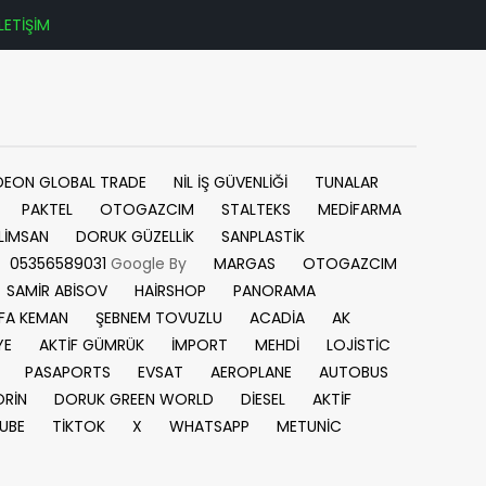
İLETİŞİM
DEON GLOBAL TRADE
NİL İŞ GÜVENLİĞİ
TUNALAR
PAKTEL
OTOGAZCIM
STALTEKS
MEDİFARMA
LİMSAN
DORUK GÜZELLİK
SANPLASTİK
05356589031
Google By
MARGAS
OTOGAZCIM
SAMİR ABİSOV
HAİRSHOP
PANORAMA
FA KEMAN
ŞEBNEM TOVUZLU
ACADİA
AK
YE
AKTİF GÜMRÜK
İMPORT
MEHDİ
LOJİSTİC
PASAPORTS
EVSAT
AEROPLANE
AUTOBUS
RİN
DORUK GREEN WORLD
DİESEL
AKTİF
UBE
TİKTOK
X
WHATSAPP
METUNİC