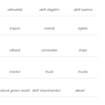
akteskilat
aktif dagitim
aktif tasima
import
mehdi
lojistic
villasat
consulate
ships
tractor
truck
trucks
doruk green world
Aktif Gayrimenkul
diesel