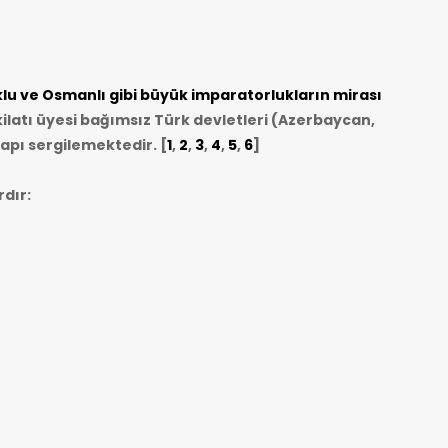
u ve Osmanlı gibi büyük imparatorlukların mirası
ilatı üyesi bağımsız Türk devletleri (Azerbaycan,
apı sergilemektedir. [
1
,
2
,
3
,
4
,
5
,
6
]
dır: