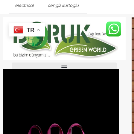
electrical
cengiz kurtoglu