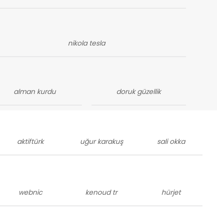
nikola tesla
alman kurdu
doruk güzellik
aktiftürk
uğur karakuş
sali okka
webnic
kenoud tr
hürjet