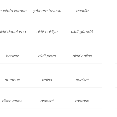
ustafa keman
şebnem tovuzlu
acadia
aktif depolama
aktif nakliye
aktif gümrük
houzez
aktif plaza
aktif online
autobus
trains
evalsat
discoveries
arsasat
motorin