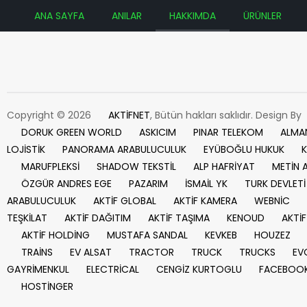
ANA SAYFA
ANILAR
HAKKIMDA
ÜRÜNLER
Copyright © 2026
AKTİFNET
, Bütün hakları saklıdır. Design By
DORUK GREEN WORLD
ASKICIM
PINAR TELEKOM
ALMA
LOJİSTİK
PANORAMA ARABULUCULUK
EYÜBOĞLU HUKUK
K
MARUFPLEKSİ
SHADOW TEKSTİL
ALP HAFRİYAT
METİN 
ÖZGÜR ANDRES EGE
PAZARIM
İSMAİL YK
TURK DEVLETİ
ARABULUCULUK
AKTİF GLOBAL
AKTİF KAMERA
WEBNİC
TEŞKİLAT
AKTİF DAĞITIM
AKTİF TAŞIMA
KENOUD
AKTİF
AKTİF HOLDİNG
MUSTAFA SANDAL
KEVKEB
HOUZEZ
TRAİNS
EV ALSAT
TRACTOR
TRUCK
TRUCKS
EV
GAYRİMENKUL
ELECTRİCAL
CENGİZ KURTOGLU
FACEBOO
HOSTİNGER