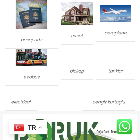
aeroplane
evsat
pasaports
pickap
tanklar
evobus
electrical
cengiz kurtoglu