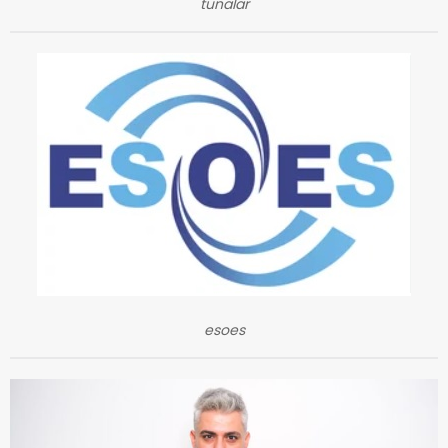
tunalar
esoes