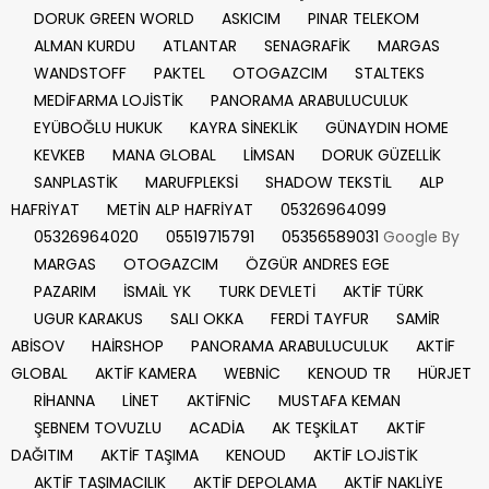
DORUK GREEN WORLD
ASKICIM
PINAR TELEKOM
ALMAN KURDU
ATLANTAR
SENAGRAFİK
MARGAS
WANDSTOFF
PAKTEL
OTOGAZCIM
STALTEKS
MEDİFARMA LOJİSTİK
PANORAMA ARABULUCULUK
EYÜBOĞLU HUKUK
KAYRA SİNEKLİK
GÜNAYDIN HOME
KEVKEB
MANA GLOBAL
LİMSAN
DORUK GÜZELLİK
SANPLASTİK
MARUFPLEKSİ
SHADOW TEKSTİL
ALP
HAFRİYAT
METİN ALP HAFRİYAT
05326964099
05326964020
05519715791
05356589031
Google By
MARGAS
OTOGAZCIM
ÖZGÜR ANDRES EGE
PAZARIM
İSMAİL YK
TURK DEVLETİ
AKTİF TÜRK
UGUR KARAKUS
SALI OKKA
FERDİ TAYFUR
SAMİR
ABİSOV
HAİRSHOP
PANORAMA ARABULUCULUK
AKTİF
GLOBAL
AKTİF KAMERA
WEBNİC
KENOUD TR
HÜRJET
RİHANNA
LİNET
AKTİFNİC
MUSTAFA KEMAN
ŞEBNEM TOVUZLU
ACADİA
AK TEŞKİLAT
AKTİF
DAĞITIM
AKTİF TAŞIMA
KENOUD
AKTİF LOJİSTİK
AKTİF TAŞIMACILIK
AKTİF DEPOLAMA
AKTİF NAKLİYE