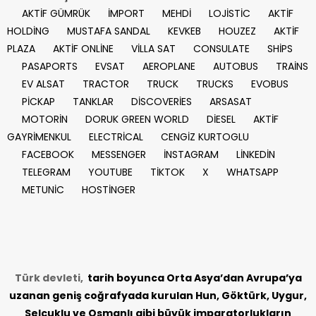
AKTİF GÜMRÜK
İMPORT
MEHDİ
LOJİSTİC
AKTİF
HOLDİNG
MUSTAFA SANDAL
KEVKEB
HOUZEZ
AKTİF
PLAZA
AKTİF ONLİNE
VİLLA SAT
CONSULATE
SHİPS
PASAPORTS
EVSAT
AEROPLANE
AUTOBUS
TRAİNS
EV ALSAT
TRACTOR
TRUCK
TRUCKS
EVOBUS
PİCKAP
TANKLAR
DİSCOVERİES
ARSASAT
MOTORİN
DORUK GREEN WORLD
DİESEL
AKTİF
GAYRİMENKUL
ELECTRİCAL
CENGİZ KURTOGLU
FACEBOOK
MESSENGER
İNSTAGRAM
LİNKEDİN
TELEGRAM
YOUTUBE
TİKTOK
X
WHATSAPP
METUNİC
HOSTİNGER
Türk devleti,
tarih
boyunca Orta Asya’dan Avrupa’ya
uzanan geniş coğrafyada kurulan Hun, Göktürk, Uygur,
Selçuklu ve Osmanlı gibi büyük imparatorlukların