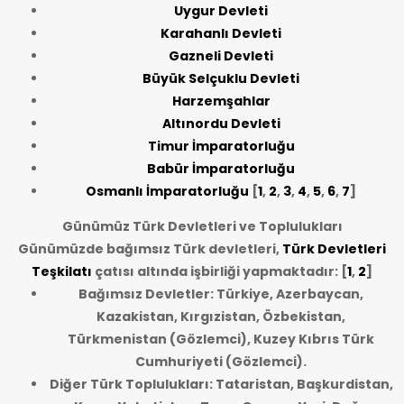
Uygur Devleti
Karahanlı Devleti
Gazneli Devleti
Büyük Selçuklu Devleti
Harzemşahlar
Altınordu Devleti
Timur İmparatorluğu
Babür İmparatorluğu
Osmanlı İmparatorluğu
[
1
,
2
,
3
,
4
,
5
,
6
,
7
]
Günümüz Türk Devletleri ve Toplulukları
Günümüzde bağımsız Türk devletleri,
Türk Devletleri
Teşkilatı
çatısı altında işbirliği yapmaktadır: [
1
,
2
]
Bağımsız Devletler: Türkiye, Azerbaycan,
Kazakistan, Kırgızistan, Özbekistan,
Türkmenistan (Gözlemci), Kuzey Kıbrıs Türk
Cumhuriyeti (Gözlemci).
Diğer Türk Toplulukları: Tataristan, Başkurdistan,