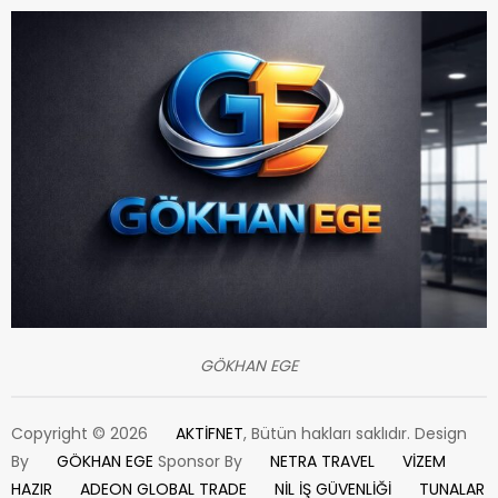
GÖKHAN EGE
Copyright © 2026
AKTİFNET
, Bütün hakları saklıdır. Design
By
GÖKHAN EGE
Sponsor By
NETRA TRAVEL
VİZEM
HAZIR
ADEON GLOBAL TRADE
NİL İŞ GÜVENLİĞİ
TUNALAR