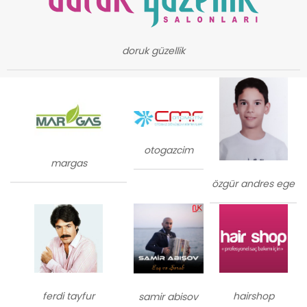
doruk güzellik
otogazcim
margas
özgür andres ege
ferdi tayfur
hairshop
samir abisov