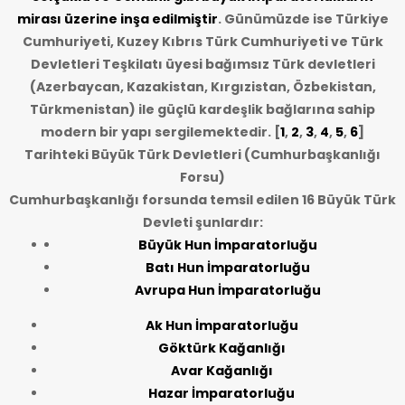
mirası üzerine inşa edilmiştir
. Günümüzde ise Türkiye
Cumhuriyeti, Kuzey Kıbrıs Türk Cumhuriyeti ve Türk
Devletleri Teşkilatı üyesi bağımsız Türk devletleri
(Azerbaycan, Kazakistan, Kırgızistan, Özbekistan,
Türkmenistan) ile güçlü kardeşlik bağlarına sahip
modern bir yapı sergilemektedir. [
1
,
2
,
3
,
4
,
5
,
6
]
Tarihteki Büyük Türk Devletleri (Cumhurbaşkanlığı
Forsu)
Cumhurbaşkanlığı forsunda temsil edilen 16 Büyük Türk
Devleti şunlardır:
Büyük Hun İmparatorluğu
Batı Hun İmparatorluğu
Avrupa Hun İmparatorluğu
Ak Hun İmparatorluğu
Göktürk Kağanlığı
Avar Kağanlığı
Hazar İmparatorluğu