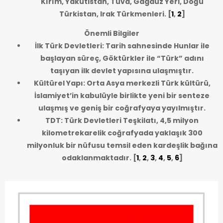
Kırım, Yakutistan, Tuva, Gagauz Yeri, Doğu
Türkistan, Irak Türkmenleri.
[
1
,
2
]
Önemli Bilgiler
İlk Türk Devletleri: Tarih sahnesinde Hunlar ile
başlayan süreç, Göktürkler ile “Türk” adını
taşıyan ilk devlet yapısına ulaşmıştır.
Kültürel Yapı: Orta Asya merkezli Türk kültürü,
İslamiyet’in kabulüyle birlikte yeni bir senteze
ulaşmış ve geniş bir coğrafyaya yayılmıştır.
TDT: Türk Devletleri Teşkilatı, 4,5 milyon
kilometrekarelik coğrafyada yaklaşık 300
milyonluk bir nüfusu temsil eden kardeşlik bağına
odaklanmaktadır.
[
1
,
2
,
3
,
4
,
5
,
6
]