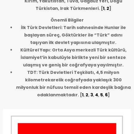
Kırım, Yakutistan, Tuva, Gagauz Yeri, Doğu
Türkistan, Irak Türkmenleri.
[
1
,
2
]
Önemli Bilgiler
İlk Türk Devletleri: Tarih sahnesinde Hunlar ile
başlayan süreç, Göktürkler ile “Türk” adını
taşıyan ilk devlet yapısına ulaşmıştır.
Kültürel Yapı: Orta Asya merkezli Türk kültürü,
İslamiyet’in kabulüyle birlikte yeni bir senteze
ulaşmış ve geniş bir coğrafyaya yayılmıştır.
TDT: Türk Devletleri Teşkilatı, 4,5 milyon
kilometrekarelik coğrafyada yaklaşık 300
milyonluk bir nüfusu temsil eden kardeşlik bağına
odaklanmaktadır.
[
1
,
2
,
3
,
4
,
5
,
6
]