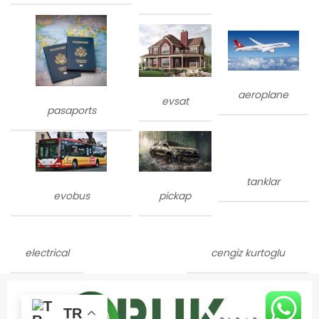
aeroplane
evsat
pasaports
tanklar
evobus
pickap
electrical
cengiz kurtoglu