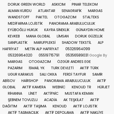
DORUK GREEN WORLD
ASKICIM
PINAR TELEKOM
ALMAN KURDU
ATLANTAR
SENAGRAFİK
MARGAS
WANDSTOFF
PAKTEL
OTOGAZCIM
STALTEKS
MEDİFARMA LOJİSTİK
PANORAMA ARABULUCULUK
EYÜBOĞLU HUKUK
KAYRA SİNEKLİK
GÜNAYDIN HOME
KEVKEB
MANA GLOBAL
LİMSAN
DORUK GÜZELLİK
SANPLASTİK
MARUFPLEKSİ
SHADOW TEKSTİL
ALP
HAFRİYAT
METİN ALP HAFRİYAT
05326964099
05326964020
05519715791
05356589031
Google By
MARGAS
OTOGAZCIM
ÖZGÜR ANDRES EGE
PAZARIM
İSMAİL YK
TURK DEVLETİ
AKTİF TÜRK
UGUR KARAKUS
SALI OKKA
FERDİ TAYFUR
SAMİR
ABİSOV
HAİRSHOP
PANORAMA ARABULUCULUK
AKTİF
GLOBAL
AKTİF KAMERA
WEBNİC
KENOUD TR
HÜRJET
RİHANNA
LİNET
AKTİFNİC
MUSTAFA KEMAN
ŞEBNEM TOVUZLU
ACADİA
AK TEŞKİLAT
AKTİF
DAĞITIM
AKTİF TAŞIMA
KENOUD
AKTİF LOJİSTİK
AKTİF TAŞIMACILIK
AKTİF DEPOLAMA
AKTİF NAKLİYE