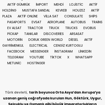
AKTİF GÜMRÜK
İMPORT
MEHDİ
LOJİSTİC
AKTİF
HOLDİNG
MUSTAFA SANDAL
KEVKEB
HOUZEZ
AKTİF
PLAZA
AKTİF ONLİNE
VİLLA SAT
CONSULATE
SHİPS
PASAPORTS
EVSAT
AEROPLANE
AUTOBUS
TRAİNS
EV ALSAT
TRACTOR
TRUCK
TRUCKS
EVOBUS
PİCKAP
TANKLAR
DİSCOVERİES
ARSASAT
MOTORİN
DORUK GREEN WORLD
DİESEL
AKTİF
GAYRİMENKUL
ELECTRİCAL
CENGİZ KURTOGLU
FACEBOOK
MESSENGER
İNSTAGRAM
LİNKEDİN
TELEGRAM
YOUTUBE
TİKTOK
X
WHATSAPP
METUNİC
HOSTİNGER
Türk devleti,
tarih
boyunca Orta Asya’dan Avrupa’ya
uzanan geniş coğrafyada kurulan Hun, Göktürk, Uygur,
Selçuklu ve Osmanlı gibi büyük imparatorlukların