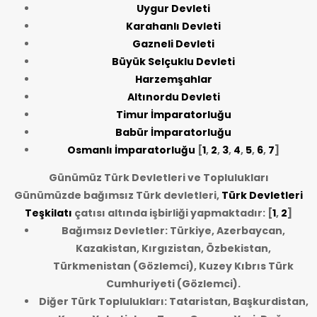
Uygur Devleti
Karahanlı Devleti
Gazneli Devleti
Büyük Selçuklu Devleti
Harzemşahlar
Altınordu Devleti
Timur İmparatorluğu
Babür İmparatorluğu
Osmanlı İmparatorluğu
[
1
,
2
,
3
,
4
,
5
,
6
,
7
]
Günümüz Türk Devletleri ve Toplulukları
Günümüzde bağımsız Türk devletleri,
Türk Devletleri
Teşkilatı
çatısı altında işbirliği yapmaktadır: [
1
,
2
]
Bağımsız Devletler: Türkiye, Azerbaycan,
Kazakistan, Kırgızistan, Özbekistan,
Türkmenistan (Gözlemci), Kuzey Kıbrıs Türk
Cumhuriyeti (Gözlemci).
Diğer Türk Toplulukları: Tataristan, Başkurdistan,