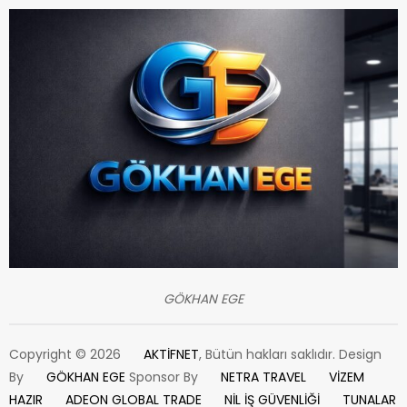
GÖKHAN EGE
Copyright © 2026
AKTİFNET
, Bütün hakları saklıdır. Design
By
GÖKHAN EGE
Sponsor By
NETRA TRAVEL
VİZEM
HAZIR
ADEON GLOBAL TRADE
NİL İŞ GÜVENLİĞİ
TUNALAR