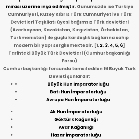
mirası üzerine inşa edilmiştir
. Günümüzde ise Türkiye
Cumhuriyeti, Kuzey Kıbrıs Türk Cumhuriyeti ve Türk
Devletleri Teşkilatı üyesi bağımsız Türk devletleri
(Azerbaycan, Kazakistan, Kırgızistan, Özbekistan,
Türkmenistan) ile güçlü kardeşlik bağlarına sahip
modern bir yapı sergilemektedir. [
1
,
2
,
3
,
4
,
5
,
6
]
Tarihteki Büyük Türk Devletleri (Cumhurbaşkanlığı
Forsu)
Cumhurbaşkanlığı forsunda temsil edilen 16 Büyük Türk
Devleti şunlardır:
Büyük Hun İmparatorluğu
Batı Hun İmparatorluğu
Avrupa Hun İmparatorluğu
Ak Hun İmparatorluğu
Göktürk Kağanlığı
Avar Kağanlığı
Hazar İmparatorluğu