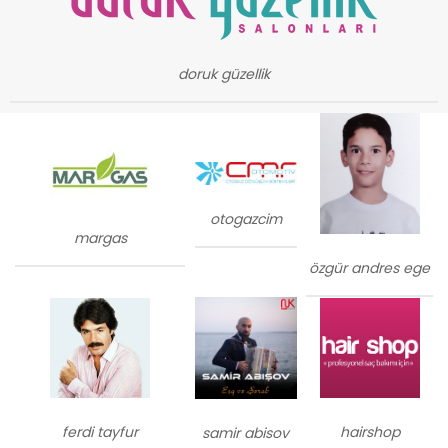
doruk güzellik
otogazcim
margas
özgür andres ege
ferdi tayfur
hairshop
samir abisov