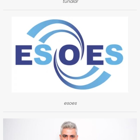
tunalar
esoes