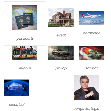
aeroplane
evsat
pasaports
evobus
tanklar
pickap
electrical
cengiz kurtoglu