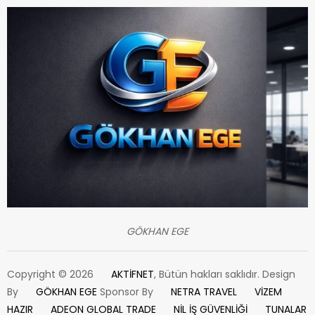
GÖKHAN EGE
Copyright © 2026
AKTİFNET
, Bütün hakları saklıdır. Design
By
GÖKHAN EGE
Sponsor By
NETRA TRAVEL
VİZEM
HAZIR
ADEON GLOBAL TRADE
NİL İŞ GÜVENLİĞİ
TUNALAR