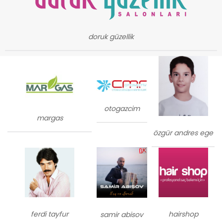
doruk güzellik
otogazcim
margas
özgür andres ege
ferdi tayfur
hairshop
samir abisov