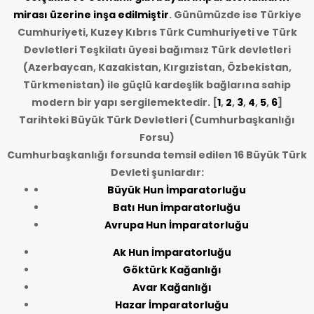
mirası üzerine inşa edilmiştir
. Günümüzde ise Türkiye
Cumhuriyeti, Kuzey Kıbrıs Türk Cumhuriyeti ve Türk
Devletleri Teşkilatı üyesi bağımsız Türk devletleri
(Azerbaycan, Kazakistan, Kırgızistan, Özbekistan,
Türkmenistan) ile güçlü kardeşlik bağlarına sahip
modern bir yapı sergilemektedir. [
1
,
2
,
3
,
4
,
5
,
6
]
Tarihteki Büyük Türk Devletleri (Cumhurbaşkanlığı
Forsu)
Cumhurbaşkanlığı forsunda temsil edilen 16 Büyük Türk
Devleti şunlardır:
Büyük Hun İmparatorluğu
Batı Hun İmparatorluğu
Avrupa Hun İmparatorluğu
Ak Hun İmparatorluğu
Göktürk Kağanlığı
Avar Kağanlığı
Hazar İmparatorluğu