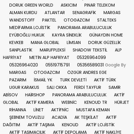
DORUK GREEN WORLD
ASKICIM
PINAR TELEKOM
ALMAN KURDU
ATLANTAR
SENAGRAFİK
MARGAS
WANDSTOFF
PAKTEL
OTOGAZCIM
STALTEKS
MEDİFARMA LOJİSTİK
PANORAMA ARABULUCULUK
EYÜBOĞLU HUKUK
KAYRA SİNEKLİK
GÜNAYDIN HOME
KEVKEB
MANA GLOBAL
LİMSAN
DORUK GÜZELLİK
SANPLASTİK
MARUFPLEKSİ
SHADOW TEKSTİL
ALP
HAFRİYAT
METİN ALP HAFRİYAT
05326964099
05326964020
05519715791
05356589031
Google By
MARGAS
OTOGAZCIM
ÖZGÜR ANDRES EGE
PAZARIM
İSMAİL YK
TURK DEVLETİ
AKTİF TÜRK
UGUR KARAKUS
SALI OKKA
FERDİ TAYFUR
SAMİR
ABİSOV
HAİRSHOP
PANORAMA ARABULUCULUK
AKTİF
GLOBAL
AKTİF KAMERA
WEBNİC
KENOUD TR
HÜRJET
RİHANNA
LİNET
AKTİFNİC
MUSTAFA KEMAN
ŞEBNEM TOVUZLU
ACADİA
AK TEŞKİLAT
AKTİF
DAĞITIM
AKTİF TAŞIMA
KENOUD
AKTİF LOJİSTİK
AKTİF TAŞIMACILIK
AKTİF DEPOLAMA
AKTİF NAKLİYE