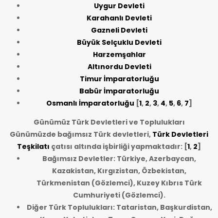
Uygur Devleti
Karahanlı Devleti
Gazneli Devleti
Büyük Selçuklu Devleti
Harzemşahlar
Altınordu Devleti
Timur İmparatorluğu
Babür İmparatorluğu
Osmanlı İmparatorluğu
[
1
,
2
,
3
,
4
,
5
,
6
,
7
]
Günümüz Türk Devletleri ve Toplulukları
Günümüzde bağımsız Türk devletleri,
Türk Devletleri
Teşkilatı
çatısı altında işbirliği yapmaktadır: [
1
,
2
]
Bağımsız Devletler: Türkiye, Azerbaycan,
Kazakistan, Kırgızistan, Özbekistan,
Türkmenistan (Gözlemci), Kuzey Kıbrıs Türk
Cumhuriyeti (Gözlemci).
Diğer Türk Toplulukları: Tataristan, Başkurdistan,