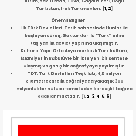
Kırım, Yakutistan, Tuva, Gagauz Yeri, Doğu
Türkistan, Irak Türkmenleri.
[
1
,
2
]
Önemli Bilgiler
İlk Türk Devletleri: Tarih sahnesinde Hunlar ile
başlayan süreç, Göktürkler ile “Türk” adını
taşıyan ilk devlet yapısına ulaşmıştır.
Kültürel Yapı: Orta Asya merkezli Türk kültürü,
İslamiyet’in kabulüyle birlikte yeni bir senteze
ulaşmış ve geniş bir coğrafyaya yayılmıştır.
TDT: Türk Devletleri Teşkilatı, 4,5 milyon
kilometrekarelik coğrafyada yaklaşık 300
milyonluk bir nüfusu temsil eden kardeşlik bağına
odaklanmaktadır.
[
1
,
2
,
3
,
4
,
5
,
6
]