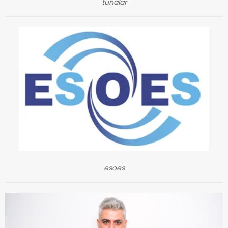
tunalar
esoes