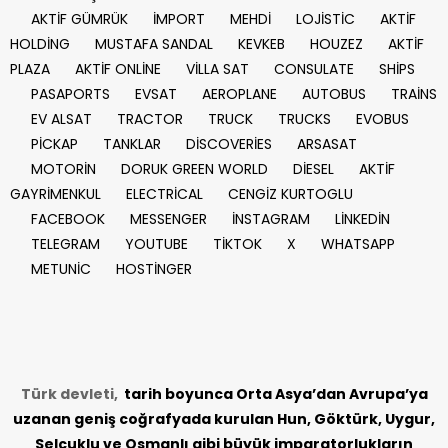
AKTİF GÜMRÜK
İMPORT
MEHDİ
LOJİSTİC
AKTİF
HOLDİNG
MUSTAFA SANDAL
KEVKEB
HOUZEZ
AKTİF
PLAZA
AKTİF ONLİNE
VİLLA SAT
CONSULATE
SHİPS
PASAPORTS
EVSAT
AEROPLANE
AUTOBUS
TRAİNS
EV ALSAT
TRACTOR
TRUCK
TRUCKS
EVOBUS
PİCKAP
TANKLAR
DİSCOVERİES
ARSASAT
MOTORİN
DORUK GREEN WORLD
DİESEL
AKTİF
GAYRİMENKUL
ELECTRİCAL
CENGİZ KURTOGLU
FACEBOOK
MESSENGER
İNSTAGRAM
LİNKEDİN
TELEGRAM
YOUTUBE
TİKTOK
X
WHATSAPP
METUNİC
HOSTİNGER
Türk devleti,
tarih
boyunca Orta Asya’dan Avrupa’ya
uzanan geniş coğrafyada kurulan Hun, Göktürk, Uygur,
Selçuklu ve Osmanlı gibi büyük imparatorlukların