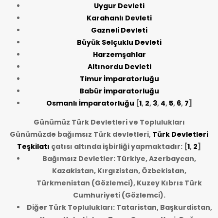
Uygur Devleti
Karahanlı Devleti
Gazneli Devleti
Büyük Selçuklu Devleti
Harzemşahlar
Altınordu Devleti
Timur İmparatorluğu
Babür İmparatorluğu
Osmanlı İmparatorluğu
[
1
,
2
,
3
,
4
,
5
,
6
,
7
]
Günümüz Türk Devletleri ve Toplulukları
Günümüzde bağımsız Türk devletleri,
Türk Devletleri
Teşkilatı
çatısı altında işbirliği yapmaktadır: [
1
,
2
]
Bağımsız Devletler: Türkiye, Azerbaycan,
Kazakistan, Kırgızistan, Özbekistan,
Türkmenistan (Gözlemci), Kuzey Kıbrıs Türk
Cumhuriyeti (Gözlemci).
Diğer Türk Toplulukları: Tataristan, Başkurdistan,