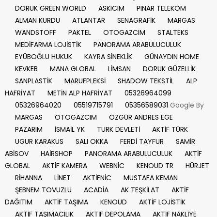
DORUK GREEN WORLD
ASKICIM
PINAR TELEKOM
ALMAN KURDU
ATLANTAR
SENAGRAFİK
MARGAS
WANDSTOFF
PAKTEL
OTOGAZCIM
STALTEKS
MEDİFARMA LOJİSTİK
PANORAMA ARABULUCULUK
EYÜBOĞLU HUKUK
KAYRA SİNEKLİK
GÜNAYDIN HOME
KEVKEB
MANA GLOBAL
LİMSAN
DORUK GÜZELLİK
SANPLASTİK
MARUFPLEKSİ
SHADOW TEKSTİL
ALP
HAFRİYAT
METİN ALP HAFRİYAT
05326964099
05326964020
05519715791
05356589031
Google By
MARGAS
OTOGAZCIM
ÖZGÜR ANDRES EGE
PAZARIM
İSMAİL YK
TURK DEVLETİ
AKTİF TÜRK
UGUR KARAKUS
SALI OKKA
FERDİ TAYFUR
SAMİR
ABİSOV
HAİRSHOP
PANORAMA ARABULUCULUK
AKTİF
GLOBAL
AKTİF KAMERA
WEBNİC
KENOUD TR
HÜRJET
RİHANNA
LİNET
AKTİFNİC
MUSTAFA KEMAN
ŞEBNEM TOVUZLU
ACADİA
AK TEŞKİLAT
AKTİF
DAĞITIM
AKTİF TAŞIMA
KENOUD
AKTİF LOJİSTİK
AKTİF TAŞIMACILIK
AKTİF DEPOLAMA
AKTİF NAKLİYE