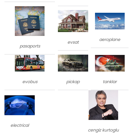
aeroplane
evsat
pasaports
evobus
tanklar
pickap
electrical
cengiz kurtoglu