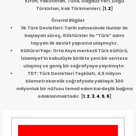
Kırım, Yakutistan, Tuva, Gagauz Yeri, Doğu
Türkistan, Irak Türkmenleri.
[
1
,
2
]
Önemli Bilgiler
İlk Türk Devletleri: Tarih sahnesinde Hunlar ile
başlayan süreç, Göktürkler ile “Türk” adını
taşıyan ilk devlet yapısına ulaşmıştır.
Kültürel Yapı: Orta Asya merkezli Türk kültürü,
İslamiyet’in kabulüyle birlikte yeni bir senteze
ulaşmış ve geniş bir coğrafyaya yayılmıştır.
TDT: Türk Devletleri Teşkilatı, 4,5 milyon
kilometrekarelik coğrafyada yaklaşık 300
milyonluk bir nüfusu temsil eden kardeşlik bağına
odaklanmaktadır.
[
1
,
2
,
3
,
4
,
5
,
6
]