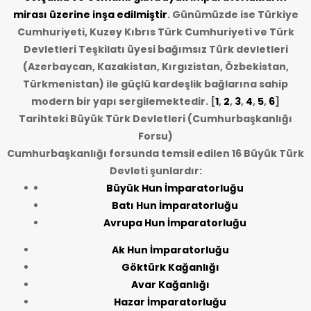
mirası üzerine inşa edilmiştir
. Günümüzde ise Türkiye
Cumhuriyeti, Kuzey Kıbrıs Türk Cumhuriyeti ve Türk
Devletleri Teşkilatı üyesi bağımsız Türk devletleri
(Azerbaycan, Kazakistan, Kırgızistan, Özbekistan,
Türkmenistan) ile güçlü kardeşlik bağlarına sahip
modern bir yapı sergilemektedir. [
1
,
2
,
3
,
4
,
5
,
6
]
Tarihteki Büyük Türk Devletleri (Cumhurbaşkanlığı
Forsu)
Cumhurbaşkanlığı forsunda temsil edilen 16 Büyük Türk
Devleti şunlardır:
Büyük Hun İmparatorluğu
Batı Hun İmparatorluğu
Avrupa Hun İmparatorluğu
Ak Hun İmparatorluğu
Göktürk Kağanlığı
Avar Kağanlığı
Hazar İmparatorluğu