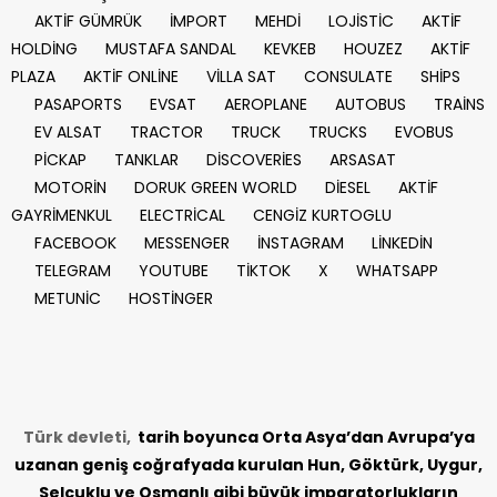
AKTİF GÜMRÜK
İMPORT
MEHDİ
LOJİSTİC
AKTİF
HOLDİNG
MUSTAFA SANDAL
KEVKEB
HOUZEZ
AKTİF
PLAZA
AKTİF ONLİNE
VİLLA SAT
CONSULATE
SHİPS
PASAPORTS
EVSAT
AEROPLANE
AUTOBUS
TRAİNS
EV ALSAT
TRACTOR
TRUCK
TRUCKS
EVOBUS
PİCKAP
TANKLAR
DİSCOVERİES
ARSASAT
MOTORİN
DORUK GREEN WORLD
DİESEL
AKTİF
GAYRİMENKUL
ELECTRİCAL
CENGİZ KURTOGLU
FACEBOOK
MESSENGER
İNSTAGRAM
LİNKEDİN
TELEGRAM
YOUTUBE
TİKTOK
X
WHATSAPP
METUNİC
HOSTİNGER
Türk devleti,
tarih
boyunca Orta Asya’dan Avrupa’ya
uzanan geniş coğrafyada kurulan Hun, Göktürk, Uygur,
Selçuklu ve Osmanlı gibi büyük imparatorlukların