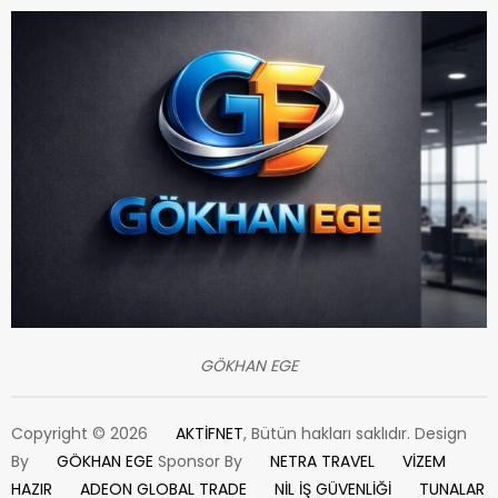
GÖKHAN EGE
Copyright © 2026
AKTİFNET
, Bütün hakları saklıdır. Design
By
GÖKHAN EGE
Sponsor By
NETRA TRAVEL
VİZEM
HAZIR
ADEON GLOBAL TRADE
NİL İŞ GÜVENLİĞİ
TUNALAR