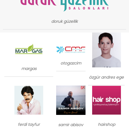
doruk güzellik
otogazcim
margas
özgür andres ege
ferdi tayfur
hairshop
samir abisov