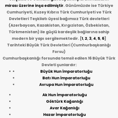
mirası üzerine inşa edilmiştir
. Günümüzde ise Türkiye
Cumhuriyeti, Kuzey Kıbrıs Türk Cumhuriyeti ve Türk
Devletleri Teşkilatı üyesi bağımsız Türk devletleri
(Azerbaycan, Kazakistan, Kırgızistan, Özbekistan,
Türkmenistan) ile güçlü kardeşlik bağlarına sahip
modern bir yapı sergilemektedir. [
1
,
2
,
3
,
4
,
5
,
6
]
Tarihteki Büyük Türk Devletleri (Cumhurbaşkanlığı
Forsu)
Cumhurbaşkanlığı forsunda temsil edilen 16 Büyük Türk
Devleti şunlardır:
Büyük Hun İmparatorluğu
Batı Hun İmparatorluğu
Avrupa Hun İmparatorluğu
Ak Hun İmparatorluğu
Göktürk Kağanlığı
Avar Kağanlığı
Hazar İmparatorluğu