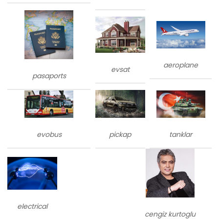
aeroplane
evsat
pasaports
evobus
tanklar
pickap
electrical
cengiz kurtoglu