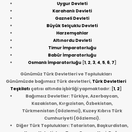
Uygur Devleti
Karahanlı Devleti
Gazneli Devleti
Büyük Selçuklu Devleti
Harzemşahlar
Altınordu Devleti
Timur İmparatorluğu
Babür İmparatorluğu
Osmanlı İmparatorluğu
[
1
,
2
,
3
,
4
,
5
,
6
,
7
]
Günümüz Türk Devletleri ve Toplulukları
Günümüzde bağımsız Türk devletleri,
Türk Devletleri
Teşkilatı
çatısı altında işbirliği yapmaktadır: [
1
,
2
]
Bağımsız Devletler: Türkiye, Azerbaycan,
Kazakistan, Kırgızistan, Özbekistan,
Türkmenistan (Gözlemci), Kuzey Kıbrıs Türk
Cumhuriyeti (Gözlemci).
Diğer Türk Toplulukları: Tataristan, Başkurdistan,