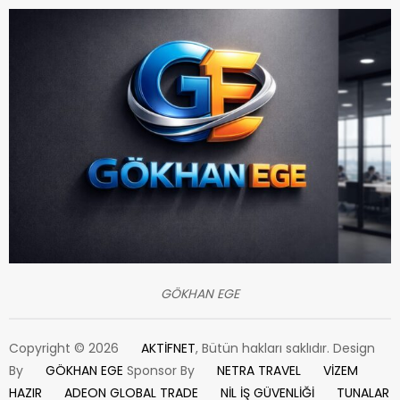
GÖKHAN EGE
Copyright © 2026
AKTİFNET
, Bütün hakları saklıdır. Design
By
GÖKHAN EGE
Sponsor By
NETRA TRAVEL
VİZEM
HAZIR
ADEON GLOBAL TRADE
NİL İŞ GÜVENLİĞİ
TUNALAR