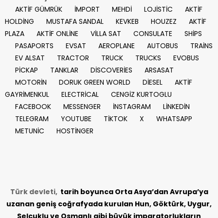
AKTİF GÜMRÜK
İMPORT
MEHDİ
LOJİSTİC
AKTİF
HOLDİNG
MUSTAFA SANDAL
KEVKEB
HOUZEZ
AKTİF
PLAZA
AKTİF ONLİNE
VİLLA SAT
CONSULATE
SHİPS
PASAPORTS
EVSAT
AEROPLANE
AUTOBUS
TRAİNS
EV ALSAT
TRACTOR
TRUCK
TRUCKS
EVOBUS
PİCKAP
TANKLAR
DİSCOVERİES
ARSASAT
MOTORİN
DORUK GREEN WORLD
DİESEL
AKTİF
GAYRİMENKUL
ELECTRİCAL
CENGİZ KURTOGLU
FACEBOOK
MESSENGER
İNSTAGRAM
LİNKEDİN
TELEGRAM
YOUTUBE
TİKTOK
X
WHATSAPP
METUNİC
HOSTİNGER
Türk devleti,
tarih
boyunca Orta Asya’dan Avrupa’ya
uzanan geniş coğrafyada kurulan Hun, Göktürk, Uygur,
Selçuklu ve Osmanlı gibi büyük imparatorlukların