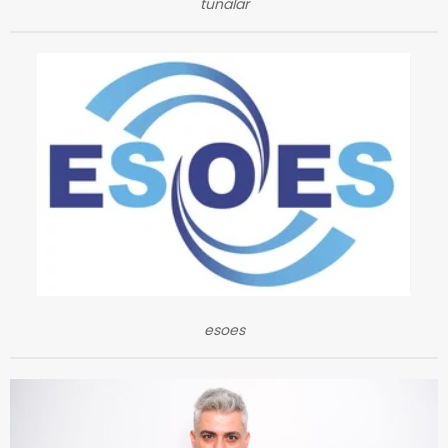
tunalar
esoes