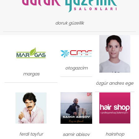
doruk güzellik
otogazcim
margas
özgür andres ege
ferdi tayfur
hairshop
samir abisov