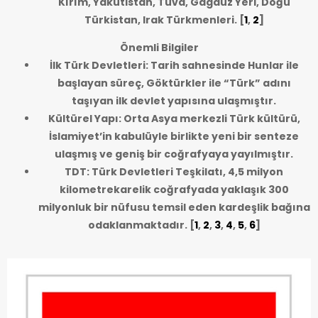
Kırım, Yakutistan, Tuva, Gagauz Yeri, Doğu
Türkistan, Irak Türkmenleri.
[
1
,
2
]
Önemli Bilgiler
İlk Türk Devletleri: Tarih sahnesinde Hunlar ile
başlayan süreç, Göktürkler ile “Türk” adını
taşıyan ilk devlet yapısına ulaşmıştır.
Kültürel Yapı: Orta Asya merkezli Türk kültürü,
İslamiyet’in kabulüyle birlikte yeni bir senteze
ulaşmış ve geniş bir coğrafyaya yayılmıştır.
TDT: Türk Devletleri Teşkilatı, 4,5 milyon
kilometrekarelik coğrafyada yaklaşık 300
milyonluk bir nüfusu temsil eden kardeşlik bağına
odaklanmaktadır.
[
1
,
2
,
3
,
4
,
5
,
6
]