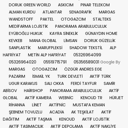
DORUK GREEN WORLD
ASKICIM
PINAR TELEKOM
ALMAN KURDU
ATLANTAR
SENAGRAFİK
MARGAS
WANDSTOFF
PAKTEL
OTOGAZCIM
STALTEKS
MEDİFARMA LOJİSTİK
PANORAMA ARABULUCULUK
EYÜBOĞLU HUKUK
KAYRA SİNEKLİK
GÜNAYDIN HOME
KEVKEB
MANA GLOBAL
LİMSAN
DORUK GÜZELLİK
SANPLASTİK
MARUFPLEKSİ
SHADOW TEKSTİL
ALP
HAFRİYAT
METİN ALP HAFRİYAT
05326964099
05326964020
05519715791
05356589031
Google By
MARGAS
OTOGAZCIM
ÖZGÜR ANDRES EGE
PAZARIM
İSMAİL YK
TURK DEVLETİ
AKTİF TÜRK
UGUR KARAKUS
SALI OKKA
FERDİ TAYFUR
SAMİR
ABİSOV
HAİRSHOP
PANORAMA ARABULUCULUK
AKTİF
GLOBAL
AKTİF KAMERA
WEBNİC
KENOUD TR
HÜRJET
RİHANNA
LİNET
AKTİFNİC
MUSTAFA KEMAN
ŞEBNEM TOVUZLU
ACADİA
AK TEŞKİLAT
AKTİF
DAĞITIM
AKTİF TAŞIMA
KENOUD
AKTİF LOJİSTİK
AKTİF TAŞIMACILIK
AKTİF DEPOLAMA
AKTİF NAKLİYE