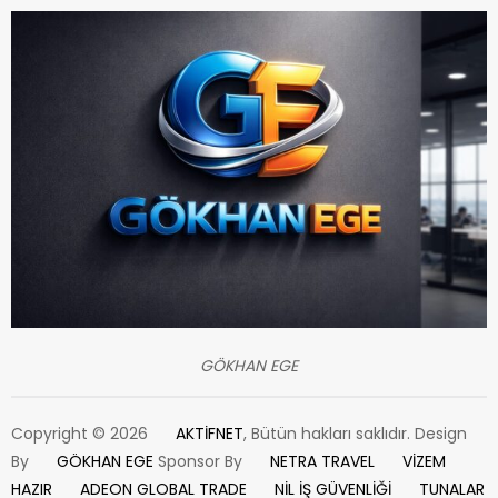
GÖKHAN EGE
Copyright © 2026
AKTİFNET
, Bütün hakları saklıdır. Design
By
GÖKHAN EGE
Sponsor By
NETRA TRAVEL
VİZEM
HAZIR
ADEON GLOBAL TRADE
NİL İŞ GÜVENLİĞİ
TUNALAR