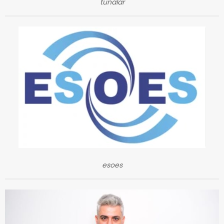
tunalar
esoes