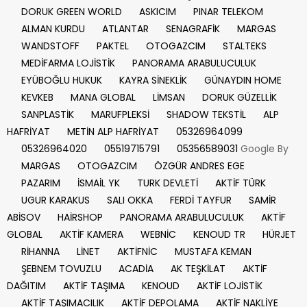
DORUK GREEN WORLD
ASKICIM
PINAR TELEKOM
ALMAN KURDU
ATLANTAR
SENAGRAFİK
MARGAS
WANDSTOFF
PAKTEL
OTOGAZCIM
STALTEKS
MEDİFARMA LOJİSTİK
PANORAMA ARABULUCULUK
EYÜBOĞLU HUKUK
KAYRA SİNEKLİK
GÜNAYDIN HOME
KEVKEB
MANA GLOBAL
LİMSAN
DORUK GÜZELLİK
SANPLASTİK
MARUFPLEKSİ
SHADOW TEKSTİL
ALP
HAFRİYAT
METİN ALP HAFRİYAT
05326964099
05326964020
05519715791
05356589031
Google By
MARGAS
OTOGAZCIM
ÖZGÜR ANDRES EGE
PAZARIM
İSMAİL YK
TURK DEVLETİ
AKTİF TÜRK
UGUR KARAKUS
SALI OKKA
FERDİ TAYFUR
SAMİR
ABİSOV
HAİRSHOP
PANORAMA ARABULUCULUK
AKTİF
GLOBAL
AKTİF KAMERA
WEBNİC
KENOUD TR
HÜRJET
RİHANNA
LİNET
AKTİFNİC
MUSTAFA KEMAN
ŞEBNEM TOVUZLU
ACADİA
AK TEŞKİLAT
AKTİF
DAĞITIM
AKTİF TAŞIMA
KENOUD
AKTİF LOJİSTİK
AKTİF TAŞIMACILIK
AKTİF DEPOLAMA
AKTİF NAKLİYE