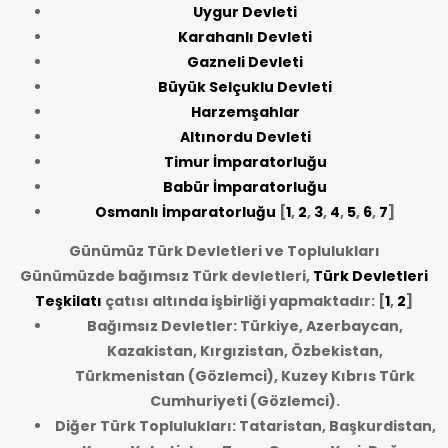
Uygur Devleti
Karahanlı Devleti
Gazneli Devleti
Büyük Selçuklu Devleti
Harzemşahlar
Altınordu Devleti
Timur İmparatorluğu
Babür İmparatorluğu
Osmanlı İmparatorluğu
[
1
,
2
,
3
,
4
,
5
,
6
,
7
]
Günümüz Türk Devletleri ve Toplulukları
Günümüzde bağımsız Türk devletleri,
Türk Devletleri
Teşkilatı
çatısı altında işbirliği yapmaktadır: [
1
,
2
]
Bağımsız Devletler: Türkiye, Azerbaycan,
Kazakistan, Kırgızistan, Özbekistan,
Türkmenistan (Gözlemci), Kuzey Kıbrıs Türk
Cumhuriyeti (Gözlemci).
Diğer Türk Toplulukları: Tataristan, Başkurdistan,