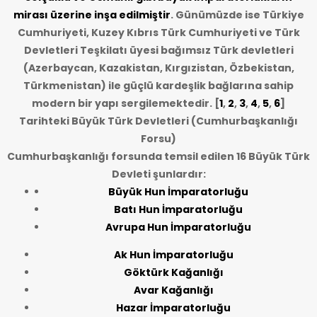
mirası üzerine inşa edilmiştir
. Günümüzde ise Türkiye
Cumhuriyeti, Kuzey Kıbrıs Türk Cumhuriyeti ve Türk
Devletleri Teşkilatı üyesi bağımsız Türk devletleri
(Azerbaycan, Kazakistan, Kırgızistan, Özbekistan,
Türkmenistan) ile güçlü kardeşlik bağlarına sahip
modern bir yapı sergilemektedir. [
1
,
2
,
3
,
4
,
5
,
6
]
Tarihteki Büyük Türk Devletleri (Cumhurbaşkanlığı
Forsu)
Cumhurbaşkanlığı forsunda temsil edilen 16 Büyük Türk
Devleti şunlardır:
Büyük Hun İmparatorluğu
Batı Hun İmparatorluğu
Avrupa Hun İmparatorluğu
Ak Hun İmparatorluğu
Göktürk Kağanlığı
Avar Kağanlığı
Hazar İmparatorluğu