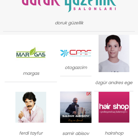
doruk güzellik
otogazcim
margas
özgür andres ege
ferdi tayfur
hairshop
samir abisov