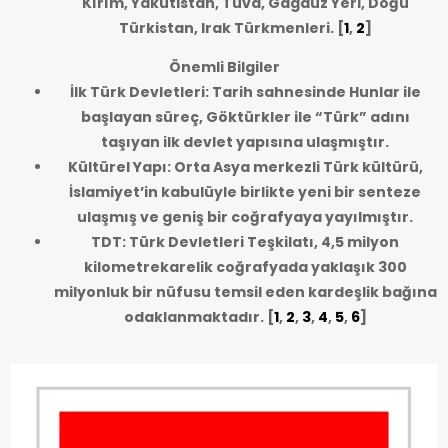
Kırım, Yakutistan, Tuva, Gagauz Yeri, Doğu
Türkistan, Irak Türkmenleri.
[
1
,
2
]
Önemli Bilgiler
İlk Türk Devletleri: Tarih sahnesinde Hunlar ile
başlayan süreç, Göktürkler ile “Türk” adını
taşıyan ilk devlet yapısına ulaşmıştır.
Kültürel Yapı: Orta Asya merkezli Türk kültürü,
İslamiyet’in kabulüyle birlikte yeni bir senteze
ulaşmış ve geniş bir coğrafyaya yayılmıştır.
TDT: Türk Devletleri Teşkilatı, 4,5 milyon
kilometrekarelik coğrafyada yaklaşık 300
milyonluk bir nüfusu temsil eden kardeşlik bağına
odaklanmaktadır.
[
1
,
2
,
3
,
4
,
5
,
6
]