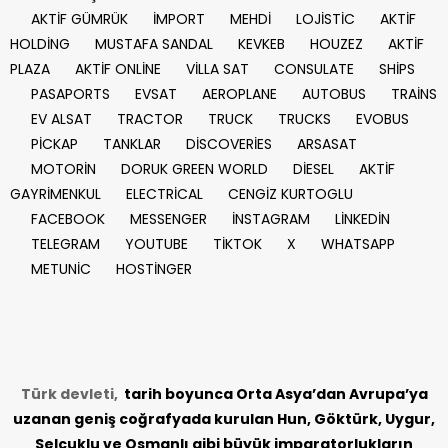
AKTİF GÜMRÜK
İMPORT
MEHDİ
LOJİSTİC
AKTİF
HOLDİNG
MUSTAFA SANDAL
KEVKEB
HOUZEZ
AKTİF
PLAZA
AKTİF ONLİNE
VİLLA SAT
CONSULATE
SHİPS
PASAPORTS
EVSAT
AEROPLANE
AUTOBUS
TRAİNS
EV ALSAT
TRACTOR
TRUCK
TRUCKS
EVOBUS
PİCKAP
TANKLAR
DİSCOVERİES
ARSASAT
MOTORİN
DORUK GREEN WORLD
DİESEL
AKTİF
GAYRİMENKUL
ELECTRİCAL
CENGİZ KURTOGLU
FACEBOOK
MESSENGER
İNSTAGRAM
LİNKEDİN
TELEGRAM
YOUTUBE
TİKTOK
X
WHATSAPP
METUNİC
HOSTİNGER
Türk devleti,
tarih
boyunca Orta Asya’dan Avrupa’ya
uzanan geniş coğrafyada kurulan Hun, Göktürk, Uygur,
Selçuklu ve Osmanlı gibi büyük imparatorlukların