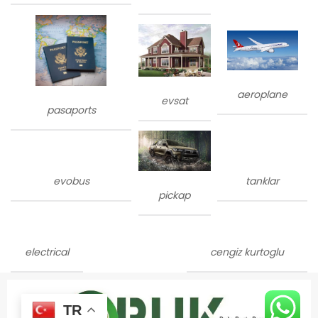
aeroplane
evsat
pasaports
evobus
tanklar
pickap
electrical
cengiz kurtoglu