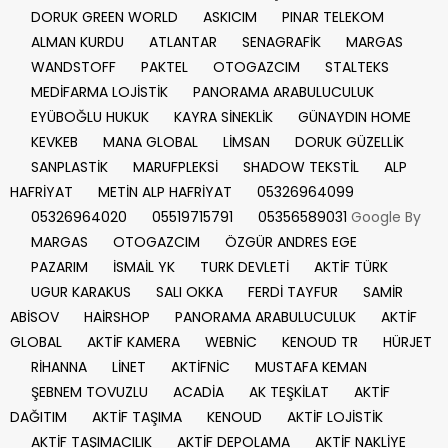
DORUK GREEN WORLD
ASKICIM
PINAR TELEKOM
ALMAN KURDU
ATLANTAR
SENAGRAFİK
MARGAS
WANDSTOFF
PAKTEL
OTOGAZCIM
STALTEKS
MEDİFARMA LOJİSTİK
PANORAMA ARABULUCULUK
EYÜBOĞLU HUKUK
KAYRA SİNEKLİK
GÜNAYDIN HOME
KEVKEB
MANA GLOBAL
LİMSAN
DORUK GÜZELLİK
SANPLASTİK
MARUFPLEKSİ
SHADOW TEKSTİL
ALP
HAFRİYAT
METİN ALP HAFRİYAT
05326964099
05326964020
05519715791
05356589031
Google By
MARGAS
OTOGAZCIM
ÖZGÜR ANDRES EGE
PAZARIM
İSMAİL YK
TURK DEVLETİ
AKTİF TÜRK
UGUR KARAKUS
SALI OKKA
FERDİ TAYFUR
SAMİR
ABİSOV
HAİRSHOP
PANORAMA ARABULUCULUK
AKTİF
GLOBAL
AKTİF KAMERA
WEBNİC
KENOUD TR
HÜRJET
RİHANNA
LİNET
AKTİFNİC
MUSTAFA KEMAN
ŞEBNEM TOVUZLU
ACADİA
AK TEŞKİLAT
AKTİF
DAĞITIM
AKTİF TAŞIMA
KENOUD
AKTİF LOJİSTİK
AKTİF TAŞIMACILIK
AKTİF DEPOLAMA
AKTİF NAKLİYE