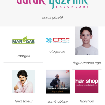
doruk güzellik
otogazcim
margas
özgür andres ege
ferdi tayfur
hairshop
samir abisov