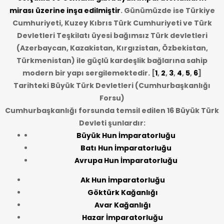
mirası üzerine inşa edilmiştir
. Günümüzde ise Türkiye
Cumhuriyeti, Kuzey Kıbrıs Türk Cumhuriyeti ve Türk
Devletleri Teşkilatı üyesi bağımsız Türk devletleri
(Azerbaycan, Kazakistan, Kırgızistan, Özbekistan,
Türkmenistan) ile güçlü kardeşlik bağlarına sahip
modern bir yapı sergilemektedir. [
1
,
2
,
3
,
4
,
5
,
6
]
Tarihteki Büyük Türk Devletleri (Cumhurbaşkanlığı
Forsu)
Cumhurbaşkanlığı forsunda temsil edilen 16 Büyük Türk
Devleti şunlardır:
Büyük Hun İmparatorluğu
Batı Hun İmparatorluğu
Avrupa Hun İmparatorluğu
Ak Hun İmparatorluğu
Göktürk Kağanlığı
Avar Kağanlığı
Hazar İmparatorluğu