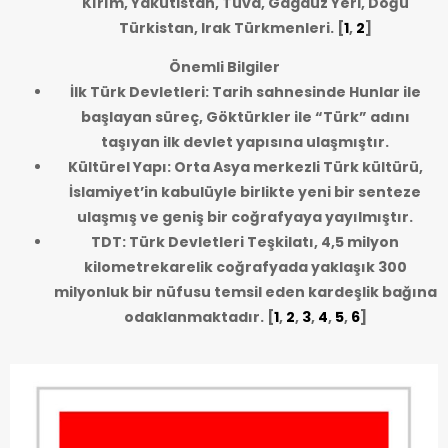
Kırım, Yakutistan, Tuva, Gagauz Yeri, Doğu
Türkistan, Irak Türkmenleri.
[
1
,
2
]
Önemli Bilgiler
İlk Türk Devletleri: Tarih sahnesinde Hunlar ile
başlayan süreç, Göktürkler ile “Türk” adını
taşıyan ilk devlet yapısına ulaşmıştır.
Kültürel Yapı: Orta Asya merkezli Türk kültürü,
İslamiyet’in kabulüyle birlikte yeni bir senteze
ulaşmış ve geniş bir coğrafyaya yayılmıştır.
TDT: Türk Devletleri Teşkilatı, 4,5 milyon
kilometrekarelik coğrafyada yaklaşık 300
milyonluk bir nüfusu temsil eden kardeşlik bağına
odaklanmaktadır.
[
1
,
2
,
3
,
4
,
5
,
6
]