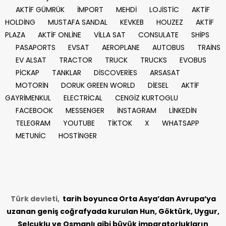
AKTİF GÜMRÜK
İMPORT
MEHDİ
LOJİSTİC
AKTİF
HOLDİNG
MUSTAFA SANDAL
KEVKEB
HOUZEZ
AKTİF
PLAZA
AKTİF ONLİNE
VİLLA SAT
CONSULATE
SHİPS
PASAPORTS
EVSAT
AEROPLANE
AUTOBUS
TRAİNS
EV ALSAT
TRACTOR
TRUCK
TRUCKS
EVOBUS
PİCKAP
TANKLAR
DİSCOVERİES
ARSASAT
MOTORİN
DORUK GREEN WORLD
DİESEL
AKTİF
GAYRİMENKUL
ELECTRİCAL
CENGİZ KURTOGLU
FACEBOOK
MESSENGER
İNSTAGRAM
LİNKEDİN
TELEGRAM
YOUTUBE
TİKTOK
X
WHATSAPP
METUNİC
HOSTİNGER
Türk devleti,
tarih
boyunca Orta Asya’dan Avrupa’ya
uzanan geniş coğrafyada kurulan Hun, Göktürk, Uygur,
Selçuklu ve Osmanlı gibi büyük imparatorlukların