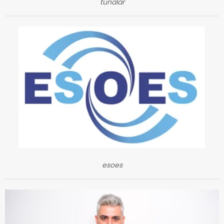
tunalar
esoes