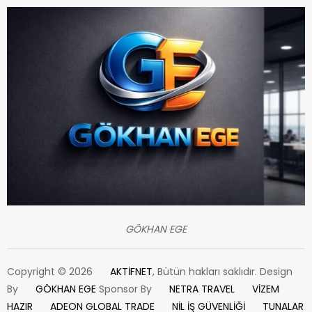
GÖKHAN EGE
Copyright © 2026
AKTİFNET
, Bütün hakları saklıdır. Design
By
GÖKHAN EGE
Sponsor By
NETRA TRAVEL
VİZEM
HAZIR
ADEON GLOBAL TRADE
NİL İŞ GÜVENLİĞİ
TUNALAR