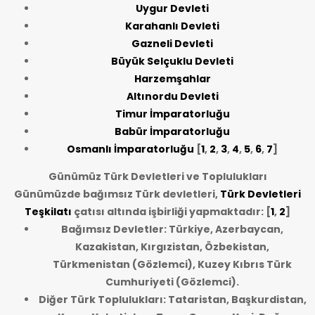
Uygur Devleti
Karahanlı Devleti
Gazneli Devleti
Büyük Selçuklu Devleti
Harzemşahlar
Altınordu Devleti
Timur İmparatorluğu
Babür İmparatorluğu
Osmanlı İmparatorluğu
[
1
,
2
,
3
,
4
,
5
,
6
,
7
]
Günümüz Türk Devletleri ve Toplulukları
Günümüzde bağımsız Türk devletleri,
Türk Devletleri
Teşkilatı
çatısı altında işbirliği yapmaktadır: [
1
,
2
]
Bağımsız Devletler: Türkiye, Azerbaycan,
Kazakistan, Kırgızistan, Özbekistan,
Türkmenistan (Gözlemci), Kuzey Kıbrıs Türk
Cumhuriyeti (Gözlemci).
Diğer Türk Toplulukları: Tataristan, Başkurdistan,