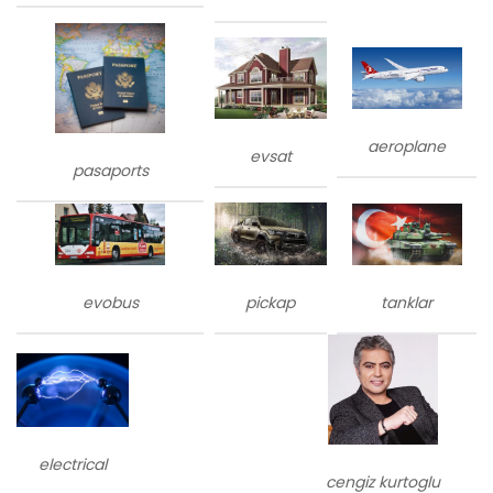
aeroplane
evsat
pasaports
evobus
tanklar
pickap
electrical
cengiz kurtoglu