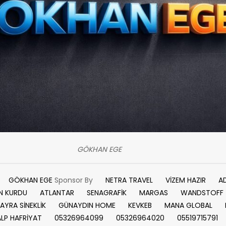
GÖKHAN EGE
GÖKHAN EGE
Sponsor By
NETRA TRAVEL
VİZEM HAZIR
A
N KURDU
ATLANTAR
SENAGRAFİK
MARGAS
WANDSTOFF
AYRA SİNEKLİK
GÜNAYDIN HOME
KEVKEB
MANA GLOBAL
ALP HAFRİYAT
05326964099
05326964020
05519715791