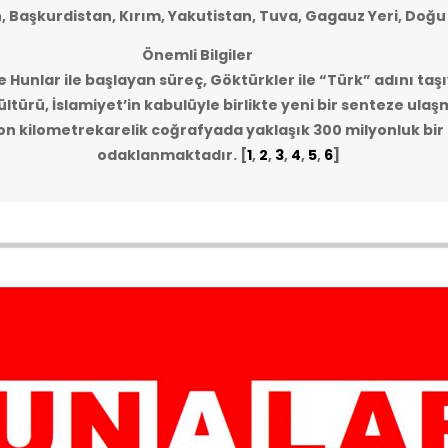
n, Başkurdistan, Kırım, Yakutistan, Tuva, Gagauz Yeri, Doğu
Önemli Bilgiler
e Hunlar ile başlayan süreç, Göktürkler ile “Türk” adını taşı
ltürü, İslamiyet’in kabulüyle birlikte yeni bir senteze ulaş
lyon kilometrekarelik coğrafyada yaklaşık 300 milyonluk bi
odaklanmaktadır.
[
1
,
2
,
3
,
4
,
5
,
6
]