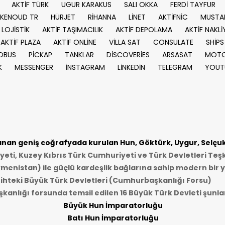
AKTİF TÜRK
UGUR KARAKUS
SALI OKKA
FERDİ TAYFUR
KENOUD TR
HÜRJET
RİHANNA
LİNET
AKTİFNİC
MUSTA
 LOJİSTİK
AKTİF TAŞIMACILIK
AKTİF DEPOLAMA
AKTİF NAKLİ
AKTİF PLAZA
AKTİF ONLİNE
VİLLA SAT
CONSULATE
SHİPS
OBUS
PİCKAP
TANKLAR
DİSCOVERİES
ARSASAT
MOTO
K
MESSENGER
İNSTAGRAM
LİNKEDİN
TELEGRAM
YOUT
an geniş coğrafyada kurulan Hun, Göktürk, Uygur, Selçukl
ti, Kuzey Kıbrıs Türk Cumhuriyeti ve Türk Devletleri Teşk
kmenistan) ile güçlü kardeşlik bağlarına sahip modern bir y
ihteki Büyük Türk Devletleri (Cumhurbaşkanlığı Forsu)
anlığı forsunda temsil edilen 16 Büyük Türk Devleti şunlar
Büyük Hun İmparatorluğu
Batı Hun İmparatorluğu