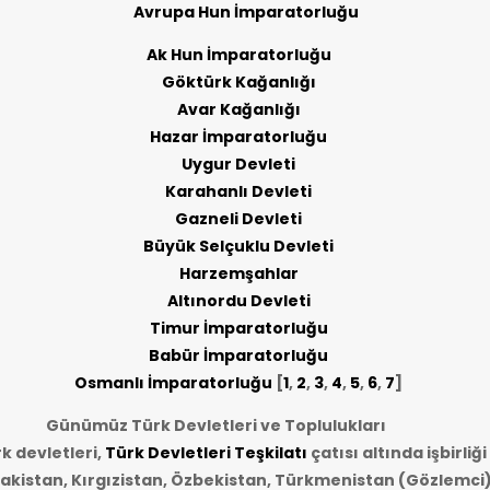
Avrupa Hun İmparatorluğu
Ak Hun İmparatorluğu
Göktürk Kağanlığı
Avar Kağanlığı
Hazar İmparatorluğu
Uygur Devleti
Karahanlı Devleti
Gazneli Devleti
Büyük Selçuklu Devleti
Harzemşahlar
Altınordu Devleti
Timur İmparatorluğu
Babür İmparatorluğu
Osmanlı İmparatorluğu
[
1
,
2
,
3
,
4
,
5
,
6
,
7
]
Günümüz Türk Devletleri ve Toplulukları
 devletleri,
Türk Devletleri Teşkilatı
çatısı altında işbirliğ
akistan, Kırgızistan, Özbekistan, Türkmenistan (Gözlemci)