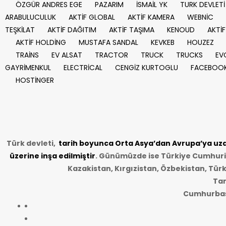
ÖZGÜR ANDRES EGE
PAZARIM
İSMAİL YK
TURK DEVLETİ
ARABULUCULUK
AKTİF GLOBAL
AKTİF KAMERA
WEBNİC
TEŞKİLAT
AKTİF DAĞITIM
AKTİF TAŞIMA
KENOUD
AKTİF
AKTİF HOLDİNG
MUSTAFA SANDAL
KEVKEB
HOUZEZ
TRAİNS
EV ALSAT
TRACTOR
TRUCK
TRUCKS
EV
GAYRİMENKUL
ELECTRİCAL
CENGİZ KURTOGLU
FACEBOO
HOSTİNGER
Türk devleti,
tarih
boyunca Orta Asya’dan Avrupa’ya uzan
üzerine inşa edilmiştir
. Günümüzde ise Türkiye Cumhuriye
Kazakistan, Kırgızistan, Özbekistan, Tür
Tar
Cumhurbaşk