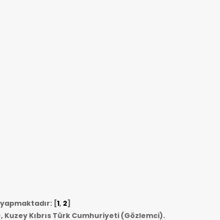
i yapmaktadır: [
1
,
2
]
, Kuzey Kıbrıs Türk Cumhuriyeti (Gözlemci).