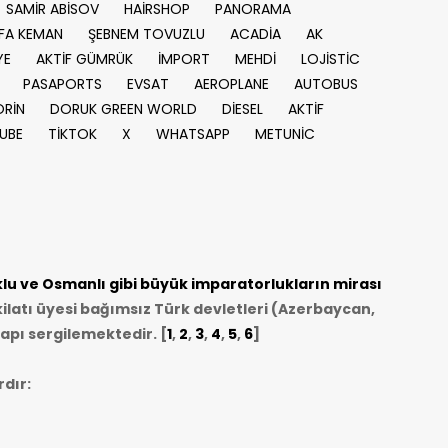
SAMİR ABİSOV
HAİRSHOP
PANORAMA
FA KEMAN
ŞEBNEM TOVUZLU
ACADİA
AK
YE
AKTİF GÜMRÜK
İMPORT
MEHDİ
LOJİSTİC
PASAPORTS
EVSAT
AEROPLANE
AUTOBUS
RİN
DORUK GREEN WORLD
DİESEL
AKTİF
UBE
TİKTOK
X
WHATSAPP
METUNİC
u ve Osmanlı gibi büyük imparatorlukların mirası
ilatı üyesi bağımsız Türk devletleri (Azerbaycan,
apı sergilemektedir. [
1
,
2
,
3
,
4
,
5
,
6
]
dır: