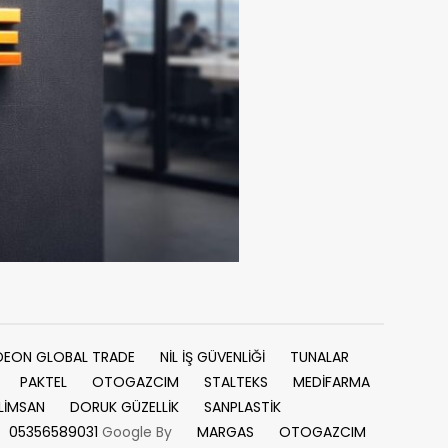
DEON GLOBAL TRADE
NİL İŞ GÜVENLİĞİ
TUNALAR
PAKTEL
OTOGAZCIM
STALTEKS
MEDİFARMA
LİMSAN
DORUK GÜZELLİK
SANPLASTİK
05356589031
Google By
MARGAS
OTOGAZCIM