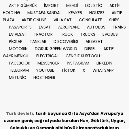
AKTİF GÜMRÜK
İMPORT
MEHDİ
LOJİSTİC
AKTİF
HOLDİNG
MUSTAFA SANDAL
KEVKEB
HOUZEZ
AKTİF
PLAZA
AKTİF ONLİNE
VİLLA SAT
CONSULATE
SHİPS
PASAPORTS
EVSAT
AEROPLANE
AUTOBUS
TRAİNS
EV ALSAT
TRACTOR
TRUCK
TRUCKS
EVOBUS
PİCKAP
TANKLAR
DİSCOVERİES
ARSASAT
MOTORİN
DORUK GREEN WORLD
DİESEL
AKTİF
GAYRİMENKUL
ELECTRİCAL
CENGİZ KURTOGLU
FACEBOOK
MESSENGER
İNSTAGRAM
LİNKEDİN
TELEGRAM
YOUTUBE
TİKTOK
X
WHATSAPP
METUNİC
HOSTİNGER
Türk devleti,
tarih
boyunca Orta Asya’dan Avrupa’ya
uzanan geniş coğrafyada kurulan Hun, Göktürk, Uygur,
Selçuklu ve Osmanlı gibi büyük imparatorlukların