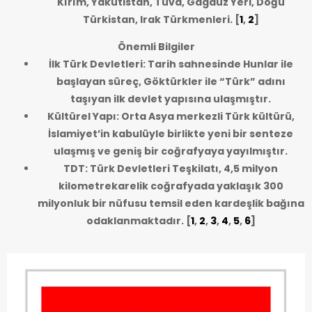
Kırım, Yakutistan, Tuva, Gagauz Yeri, Doğu
Türkistan, Irak Türkmenleri.
[
1
,
2
]
Önemli Bilgiler
İlk Türk Devletleri: Tarih sahnesinde Hunlar ile
başlayan süreç, Göktürkler ile “Türk” adını
taşıyan ilk devlet yapısına ulaşmıştır.
Kültürel Yapı: Orta Asya merkezli Türk kültürü,
İslamiyet’in kabulüyle birlikte yeni bir senteze
ulaşmış ve geniş bir coğrafyaya yayılmıştır.
TDT: Türk Devletleri Teşkilatı, 4,5 milyon
kilometrekarelik coğrafyada yaklaşık 300
milyonluk bir nüfusu temsil eden kardeşlik bağına
odaklanmaktadır.
[
1
,
2
,
3
,
4
,
5
,
6
]