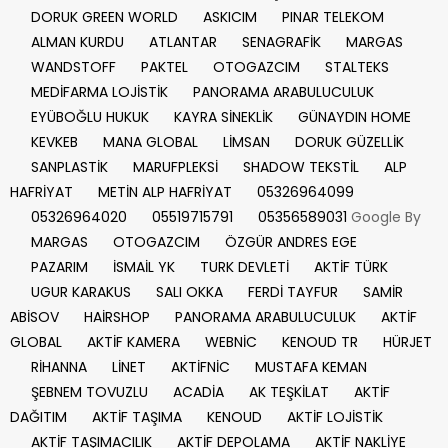
DORUK GREEN WORLD
ASKICIM
PINAR TELEKOM
ALMAN KURDU
ATLANTAR
SENAGRAFİK
MARGAS
WANDSTOFF
PAKTEL
OTOGAZCIM
STALTEKS
MEDİFARMA LOJİSTİK
PANORAMA ARABULUCULUK
EYÜBOĞLU HUKUK
KAYRA SİNEKLİK
GÜNAYDIN HOME
KEVKEB
MANA GLOBAL
LİMSAN
DORUK GÜZELLİK
SANPLASTİK
MARUFPLEKSİ
SHADOW TEKSTİL
ALP
HAFRİYAT
METİN ALP HAFRİYAT
05326964099
05326964020
05519715791
05356589031
Google By
MARGAS
OTOGAZCIM
ÖZGÜR ANDRES EGE
PAZARIM
İSMAİL YK
TURK DEVLETİ
AKTİF TÜRK
UGUR KARAKUS
SALI OKKA
FERDİ TAYFUR
SAMİR
ABİSOV
HAİRSHOP
PANORAMA ARABULUCULUK
AKTİF
GLOBAL
AKTİF KAMERA
WEBNİC
KENOUD TR
HÜRJET
RİHANNA
LİNET
AKTİFNİC
MUSTAFA KEMAN
ŞEBNEM TOVUZLU
ACADİA
AK TEŞKİLAT
AKTİF
DAĞITIM
AKTİF TAŞIMA
KENOUD
AKTİF LOJİSTİK
AKTİF TAŞIMACILIK
AKTİF DEPOLAMA
AKTİF NAKLİYE