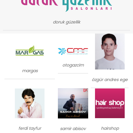
doruk güzellik
otogazcim
margas
özgür andres ege
ferdi tayfur
hairshop
samir abisov