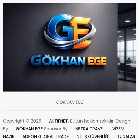
GÖKHAN EGE
Copyright © 2026
AKTİFNET
, Bütün hakları saklıdır. Design
By
GÖKHAN EGE
Sponsor By
NETRA TRAVEL
VİZEM
HAZIR
ADEON GLOBAL TRADE
NİL İŞ GÜVENLİĞİ
TUNALAR