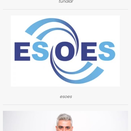
tunalar
esoes