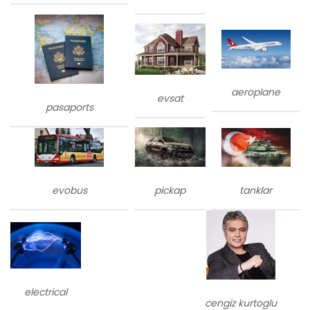
aeroplane
evsat
pasaports
evobus
tanklar
pickap
electrical
cengiz kurtoglu