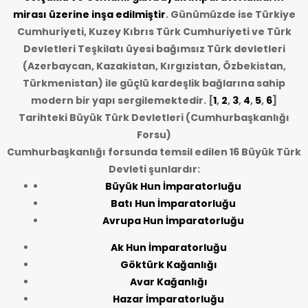
mirası üzerine inşa edilmiştir
. Günümüzde ise Türkiye
Cumhuriyeti, Kuzey Kıbrıs Türk Cumhuriyeti ve Türk
Devletleri Teşkilatı üyesi bağımsız Türk devletleri
(Azerbaycan, Kazakistan, Kırgızistan, Özbekistan,
Türkmenistan) ile güçlü kardeşlik bağlarına sahip
modern bir yapı sergilemektedir. [
1
,
2
,
3
,
4
,
5
,
6
]
Tarihteki Büyük Türk Devletleri (Cumhurbaşkanlığı
Forsu)
Cumhurbaşkanlığı forsunda temsil edilen 16 Büyük Türk
Devleti şunlardır:
Büyük Hun İmparatorluğu
Batı Hun İmparatorluğu
Avrupa Hun İmparatorluğu
Ak Hun İmparatorluğu
Göktürk Kağanlığı
Avar Kağanlığı
Hazar İmparatorluğu