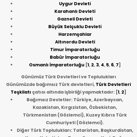
Uygur Devleti
Karahanlı Devleti
Gazneli Devleti
Büyük Selçuklu Devleti
Harzemşahlar
Altınordu Devleti
Timur İmparatorluğu
Babür İmparatorluğu
Osmanlı İmparatorluğu
[
1
,
2
,
3
,
4
,
5
,
6
,
7
]
Günümüz Türk Devletleri ve Toplulukları
Günümüzde bağımsız Türk devletleri,
Türk Devletleri
Teşkilatı
çatısı altında işbirliği yapmaktadır: [
1
,
2
]
Bağımsız Devletler: Türkiye, Azerbaycan,
Kazakistan, Kırgızistan, Özbekistan,
Türkmenistan (Gözlemci), Kuzey Kıbrıs Türk
Cumhuriyeti (Gözlemci).
Diğer Türk Toplulukları: Tataristan, Başkurdistan,