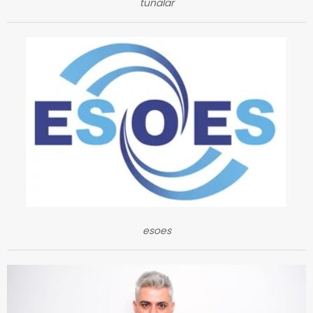
tunalar
esoes