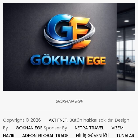
GÖKHAN EGE
Copyright © 2026
AKTİFNET
, Bütün hakları saklıdır. Design
By
GÖKHAN EGE
Sponsor By
NETRA TRAVEL
VİZEM
HAZIR
ADEON GLOBAL TRADE
NİL İŞ GÜVENLİĞİ
TUNALAR