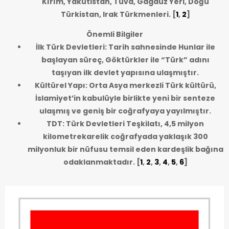
Kırım, Yakutistan, Tuva, Gagauz Yeri, Doğu
Türkistan, Irak Türkmenleri.
[
1
,
2
]
Önemli Bilgiler
İlk Türk Devletleri: Tarih sahnesinde Hunlar ile
başlayan süreç, Göktürkler ile “Türk” adını
taşıyan ilk devlet yapısına ulaşmıştır.
Kültürel Yapı: Orta Asya merkezli Türk kültürü,
İslamiyet’in kabulüyle birlikte yeni bir senteze
ulaşmış ve geniş bir coğrafyaya yayılmıştır.
TDT: Türk Devletleri Teşkilatı, 4,5 milyon
kilometrekarelik coğrafyada yaklaşık 300
milyonluk bir nüfusu temsil eden kardeşlik bağına
odaklanmaktadır.
[
1
,
2
,
3
,
4
,
5
,
6
]