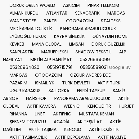
DORUK GREEN WORLD
ASKICIM
PINAR TELEKOM
ALMAN KURDU
ATLANTAR
SENAGRAFİK
MARGAS
WANDSTOFF
PAKTEL
OTOGAZCIM
STALTEKS
MEDİFARMA LOJİSTİK
PANORAMA ARABULUCULUK
EYÜBOĞLU HUKUK
KAYRA SİNEKLİK
GÜNAYDIN HOME
KEVKEB
MANA GLOBAL
LİMSAN
DORUK GÜZELLİK
SANPLASTİK
MARUFPLEKSİ
SHADOW TEKSTİL
ALP
HAFRİYAT
METİN ALP HAFRİYAT
05326964099
05326964020
05519715791
05356589031
Google By
MARGAS
OTOGAZCIM
ÖZGÜR ANDRES EGE
PAZARIM
İSMAİL YK
TURK DEVLETİ
AKTİF TÜRK
UGUR KARAKUS
SALI OKKA
FERDİ TAYFUR
SAMİR
ABİSOV
HAİRSHOP
PANORAMA ARABULUCULUK
AKTİF
GLOBAL
AKTİF KAMERA
WEBNİC
KENOUD TR
HÜRJET
RİHANNA
LİNET
AKTİFNİC
MUSTAFA KEMAN
ŞEBNEM TOVUZLU
ACADİA
AK TEŞKİLAT
AKTİF
DAĞITIM
AKTİF TAŞIMA
KENOUD
AKTİF LOJİSTİK
AKTİF TAŞIMACILIK
AKTİF DEPOLAMA
AKTİF NAKLİYE