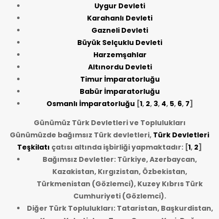
Uygur Devleti
Karahanlı Devleti
Gazneli Devleti
Büyük Selçuklu Devleti
Harzemşahlar
Altınordu Devleti
Timur İmparatorluğu
Babür İmparatorluğu
Osmanlı İmparatorluğu
[
1
,
2
,
3
,
4
,
5
,
6
,
7
]
Günümüz Türk Devletleri ve Toplulukları
Günümüzde bağımsız Türk devletleri,
Türk Devletleri
Teşkilatı
çatısı altında işbirliği yapmaktadır: [
1
,
2
]
Bağımsız Devletler: Türkiye, Azerbaycan,
Kazakistan, Kırgızistan, Özbekistan,
Türkmenistan (Gözlemci), Kuzey Kıbrıs Türk
Cumhuriyeti (Gözlemci).
Diğer Türk Toplulukları: Tataristan, Başkurdistan,