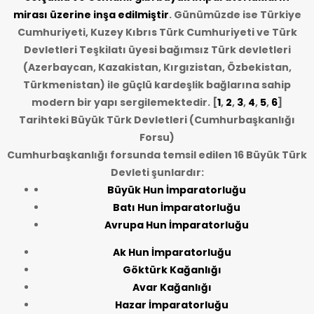
mirası üzerine inşa edilmiştir
. Günümüzde ise Türkiye
Cumhuriyeti, Kuzey Kıbrıs Türk Cumhuriyeti ve Türk
Devletleri Teşkilatı üyesi bağımsız Türk devletleri
(Azerbaycan, Kazakistan, Kırgızistan, Özbekistan,
Türkmenistan) ile güçlü kardeşlik bağlarına sahip
modern bir yapı sergilemektedir. [
1
,
2
,
3
,
4
,
5
,
6
]
Tarihteki Büyük Türk Devletleri (Cumhurbaşkanlığı
Forsu)
Cumhurbaşkanlığı forsunda temsil edilen 16 Büyük Türk
Devleti şunlardır:
Büyük Hun İmparatorluğu
Batı Hun İmparatorluğu
Avrupa Hun İmparatorluğu
Ak Hun İmparatorluğu
Göktürk Kağanlığı
Avar Kağanlığı
Hazar İmparatorluğu