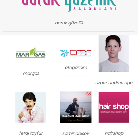
doruk güzellik
otogazcim
margas
özgür andres ege
ferdi tayfur
hairshop
samir abisov