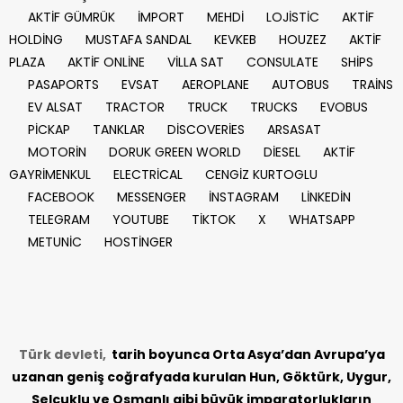
AKTİF GÜMRÜK
İMPORT
MEHDİ
LOJİSTİC
AKTİF
HOLDİNG
MUSTAFA SANDAL
KEVKEB
HOUZEZ
AKTİF
PLAZA
AKTİF ONLİNE
VİLLA SAT
CONSULATE
SHİPS
PASAPORTS
EVSAT
AEROPLANE
AUTOBUS
TRAİNS
EV ALSAT
TRACTOR
TRUCK
TRUCKS
EVOBUS
PİCKAP
TANKLAR
DİSCOVERİES
ARSASAT
MOTORİN
DORUK GREEN WORLD
DİESEL
AKTİF
GAYRİMENKUL
ELECTRİCAL
CENGİZ KURTOGLU
FACEBOOK
MESSENGER
İNSTAGRAM
LİNKEDİN
TELEGRAM
YOUTUBE
TİKTOK
X
WHATSAPP
METUNİC
HOSTİNGER
Türk devleti,
tarih
boyunca Orta Asya’dan Avrupa’ya
uzanan geniş coğrafyada kurulan Hun, Göktürk, Uygur,
Selçuklu ve Osmanlı gibi büyük imparatorlukların