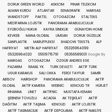
DORUK GREEN WORLD
ASKICIM
PINAR TELEKOM
ALMAN KURDU
ATLANTAR
SENAGRAFİK
MARGAS
WANDSTOFF
PAKTEL
OTOGAZCIM
STALTEKS
MEDİFARMA LOJİSTİK
PANORAMA ARABULUCULUK
EYÜBOĞLU HUKUK
KAYRA SİNEKLİK
GÜNAYDIN HOME
KEVKEB
MANA GLOBAL
LİMSAN
DORUK GÜZELLİK
SANPLASTİK
MARUFPLEKSİ
SHADOW TEKSTİL
ALP
HAFRİYAT
METİN ALP HAFRİYAT
05326964099
05326964020
05519715791
05356589031
Google By
MARGAS
OTOGAZCIM
ÖZGÜR ANDRES EGE
PAZARIM
İSMAİL YK
TURK DEVLETİ
AKTİF TÜRK
UGUR KARAKUS
SALI OKKA
FERDİ TAYFUR
SAMİR
ABİSOV
HAİRSHOP
PANORAMA ARABULUCULUK
AKTİF
GLOBAL
AKTİF KAMERA
WEBNİC
KENOUD TR
HÜRJET
RİHANNA
LİNET
AKTİFNİC
MUSTAFA KEMAN
ŞEBNEM TOVUZLU
ACADİA
AK TEŞKİLAT
AKTİF
DAĞITIM
AKTİF TAŞIMA
KENOUD
AKTİF LOJİSTİK
AKTİF TAŞIMACILIK
AKTİF DEPOLAMA
AKTİF NAKLİYE