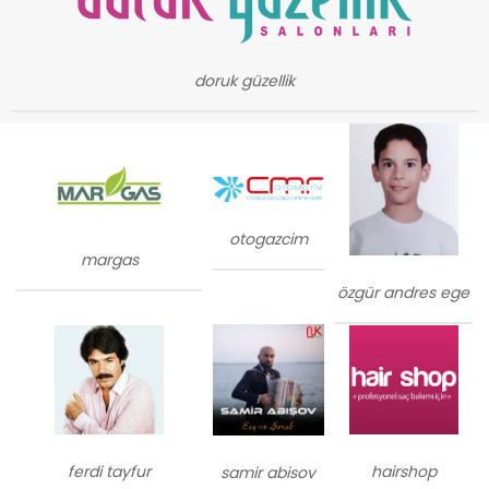
doruk güzellik
otogazcim
margas
özgür andres ege
ferdi tayfur
hairshop
samir abisov