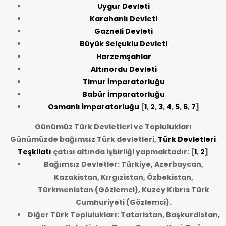
Uygur Devleti
Karahanlı Devleti
Gazneli Devleti
Büyük Selçuklu Devleti
Harzemşahlar
Altınordu Devleti
Timur İmparatorluğu
Babür İmparatorluğu
Osmanlı İmparatorluğu
[
1
,
2
,
3
,
4
,
5
,
6
,
7
]
Günümüz Türk Devletleri ve Toplulukları
Günümüzde bağımsız Türk devletleri,
Türk Devletleri
Teşkilatı
çatısı altında işbirliği yapmaktadır: [
1
,
2
]
Bağımsız Devletler: Türkiye, Azerbaycan,
Kazakistan, Kırgızistan, Özbekistan,
Türkmenistan (Gözlemci), Kuzey Kıbrıs Türk
Cumhuriyeti (Gözlemci).
Diğer Türk Toplulukları: Tataristan, Başkurdistan,