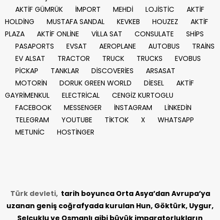
AKTİF GÜMRÜK
İMPORT
MEHDİ
LOJİSTİC
AKTİF
HOLDİNG
MUSTAFA SANDAL
KEVKEB
HOUZEZ
AKTİF
PLAZA
AKTİF ONLİNE
VİLLA SAT
CONSULATE
SHİPS
PASAPORTS
EVSAT
AEROPLANE
AUTOBUS
TRAİNS
EV ALSAT
TRACTOR
TRUCK
TRUCKS
EVOBUS
PİCKAP
TANKLAR
DİSCOVERİES
ARSASAT
MOTORİN
DORUK GREEN WORLD
DİESEL
AKTİF
GAYRİMENKUL
ELECTRİCAL
CENGİZ KURTOGLU
FACEBOOK
MESSENGER
İNSTAGRAM
LİNKEDİN
TELEGRAM
YOUTUBE
TİKTOK
X
WHATSAPP
METUNİC
HOSTİNGER
Türk devleti,
tarih
boyunca Orta Asya’dan Avrupa’ya
uzanan geniş coğrafyada kurulan Hun, Göktürk, Uygur,
Selçuklu ve Osmanlı gibi büyük imparatorlukların