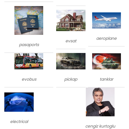
aeroplane
evsat
pasaports
evobus
tanklar
pickap
electrical
cengiz kurtoglu