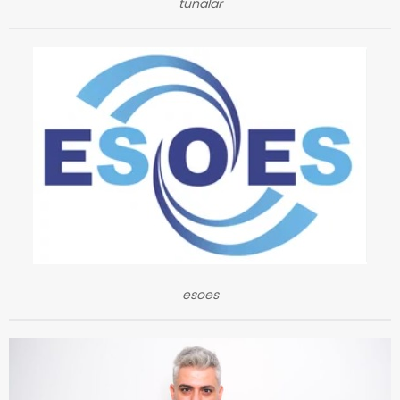
tunalar
esoes