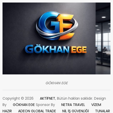
GÖKHAN EGE
Copyright © 2026
AKTİFNET
, Bütün hakları saklıdır. Design
By
GÖKHAN EGE
Sponsor By
NETRA TRAVEL
VİZEM
HAZIR
ADEON GLOBAL TRADE
NİL İŞ GÜVENLİĞİ
TUNALAR