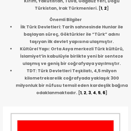
Kırım, Yakutistan, Tuva, Gagauz Yeri, Doğu
Türkistan, Irak Türkmenleri.
[
1
,
2
]
Önemli Bilgiler
İlk Türk Devletleri: Tarih sahnesinde Hunlar ile
başlayan süreç, Göktürkler ile “Türk” adını
taşıyan ilk devlet yapısına ulaşmıştır.
Kültürel Yapı: Orta Asya merkezli Türk kültürü,
İslamiyet’in kabulüyle birlikte yeni bir senteze
ulaşmış ve geniş bir coğrafyaya yayılmıştır.
TDT: Türk Devletleri Teşkilatı, 4,5 milyon
kilometrekarelik coğrafyada yaklaşık 300
milyonluk bir nüfusu temsil eden kardeşlik bağına
odaklanmaktadır.
[
1
,
2
,
3
,
4
,
5
,
6
]