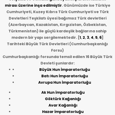
mirası üzerine inşa edilmiştir
. Günümüzde ise Türkiye
Cumhuriyeti, Kuzey Kıbrıs Türk Cumhuriyeti ve Türk
Devletleri Teşkilatı üyesi bağımsız Türk devletleri
(Azerbaycan, Kazakistan, Kırgızistan, Özbekistan,
Türkmenistan) ile güçlü kardeşlik bağlarına sahip
modern bir yapı sergilemektedir. [
1
,
2
,
3
,
4
,
5
,
6
]
Tarihteki Büyük Türk Devletleri (Cumhurbaşkanlığı
Forsu)
Cumhurbaşkanlığı forsunda temsil edilen 16 Büyük Türk
Devleti şunlardır:
Büyük Hun İmparatorluğu
Batı Hun İmparatorluğu
Avrupa Hun İmparatorluğu
Ak Hun İmparatorluğu
Göktürk Kağanlığı
Avar Kağanlığı
Hazar İmparatorluğu