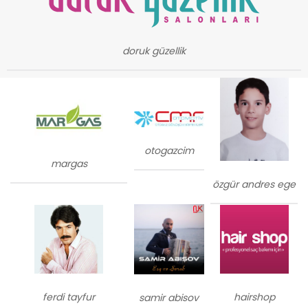
doruk güzellik
otogazcim
margas
özgür andres ege
ferdi tayfur
hairshop
samir abisov