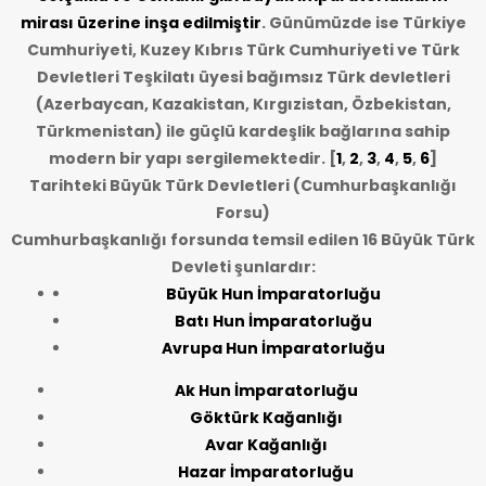
mirası üzerine inşa edilmiştir
. Günümüzde ise Türkiye
Cumhuriyeti, Kuzey Kıbrıs Türk Cumhuriyeti ve Türk
Devletleri Teşkilatı üyesi bağımsız Türk devletleri
(Azerbaycan, Kazakistan, Kırgızistan, Özbekistan,
Türkmenistan) ile güçlü kardeşlik bağlarına sahip
modern bir yapı sergilemektedir. [
1
,
2
,
3
,
4
,
5
,
6
]
Tarihteki Büyük Türk Devletleri (Cumhurbaşkanlığı
Forsu)
Cumhurbaşkanlığı forsunda temsil edilen 16 Büyük Türk
Devleti şunlardır:
Büyük Hun İmparatorluğu
Batı Hun İmparatorluğu
Avrupa Hun İmparatorluğu
Ak Hun İmparatorluğu
Göktürk Kağanlığı
Avar Kağanlığı
Hazar İmparatorluğu