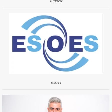
tunalar
esoes