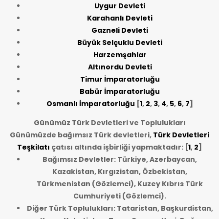
Uygur Devleti
Karahanlı Devleti
Gazneli Devleti
Büyük Selçuklu Devleti
Harzemşahlar
Altınordu Devleti
Timur İmparatorluğu
Babür İmparatorluğu
Osmanlı İmparatorluğu
[
1
,
2
,
3
,
4
,
5
,
6
,
7
]
Günümüz Türk Devletleri ve Toplulukları
Günümüzde bağımsız Türk devletleri,
Türk Devletleri
Teşkilatı
çatısı altında işbirliği yapmaktadır: [
1
,
2
]
Bağımsız Devletler: Türkiye, Azerbaycan,
Kazakistan, Kırgızistan, Özbekistan,
Türkmenistan (Gözlemci), Kuzey Kıbrıs Türk
Cumhuriyeti (Gözlemci).
Diğer Türk Toplulukları: Tataristan, Başkurdistan,