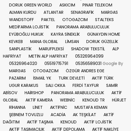
DORUK GREEN WORLD
ASKICIM
PINAR TELEKOM
ALMAN KURDU
ATLANTAR
SENAGRAFİK
MARGAS
WANDSTOFF
PAKTEL
OTOGAZCIM
STALTEKS
MEDİFARMA LOJİSTİK
PANORAMA ARABULUCULUK
EYÜBOĞLU HUKUK
KAYRA SİNEKLİK
GÜNAYDIN HOME
KEVKEB
MANA GLOBAL
LİMSAN
DORUK GÜZELLİK
SANPLASTİK
MARUFPLEKSİ
SHADOW TEKSTİL
ALP
HAFRİYAT
METİN ALP HAFRİYAT
05326964099
05326964020
05519715791
05356589031
Google By
MARGAS
OTOGAZCIM
ÖZGÜR ANDRES EGE
PAZARIM
İSMAİL YK
TURK DEVLETİ
AKTİF TÜRK
UGUR KARAKUS
SALI OKKA
FERDİ TAYFUR
SAMİR
ABİSOV
HAİRSHOP
PANORAMA ARABULUCULUK
AKTİF
GLOBAL
AKTİF KAMERA
WEBNİC
KENOUD TR
HÜRJET
RİHANNA
LİNET
AKTİFNİC
MUSTAFA KEMAN
ŞEBNEM TOVUZLU
ACADİA
AK TEŞKİLAT
AKTİF
DAĞITIM
AKTİF TAŞIMA
KENOUD
AKTİF LOJİSTİK
AKTİF TAŞIMACILIK
AKTİF DEPOLAMA
AKTİF NAKLİYE