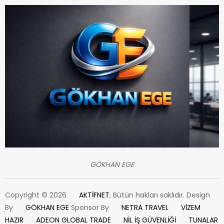
GÖKHAN EGE
Copyright © 2026
AKTİFNET
, Bütün hakları saklıdır. Design
By
GÖKHAN EGE
Sponsor By
NETRA TRAVEL
VİZEM
HAZIR
ADEON GLOBAL TRADE
NİL İŞ GÜVENLİĞİ
TUNALAR