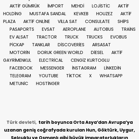
AKTİF GÜMRÜK
İMPORT
MEHDİ
LOJİSTİC
AKTİF
HOLDİNG
MUSTAFA SANDAL
KEVKEB
HOUZEZ
AKTİF
PLAZA
AKTİF ONLİNE
VİLLA SAT
CONSULATE
SHİPS
PASAPORTS
EVSAT
AEROPLANE
AUTOBUS
TRAİNS
EV ALSAT
TRACTOR
TRUCK
TRUCKS
EVOBUS
PİCKAP
TANKLAR
DİSCOVERİES
ARSASAT
MOTORİN
DORUK GREEN WORLD
DİESEL
AKTİF
GAYRİMENKUL
ELECTRİCAL
CENGİZ KURTOGLU
FACEBOOK
MESSENGER
İNSTAGRAM
LİNKEDİN
TELEGRAM
YOUTUBE
TİKTOK
X
WHATSAPP
METUNİC
HOSTİNGER
Türk devleti,
tarih
boyunca Orta Asya’dan Avrupa’ya
uzanan geniş coğrafyada kurulan Hun, Göktürk, Uygur,
Selçuklu ve Osmanlı gibi büyük imparatorlukların