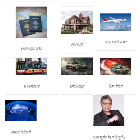
aeroplane
evsat
pasaports
evobus
tanklar
pickap
electrical
cengiz kurtoglu