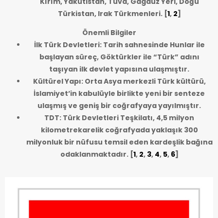
Kırım, Yakutistan, Tuva, Gagauz Yeri, Doğu
Türkistan, Irak Türkmenleri.
[
1
,
2
]
Önemli Bilgiler
İlk Türk Devletleri: Tarih sahnesinde Hunlar ile
başlayan süreç, Göktürkler ile “Türk” adını
taşıyan ilk devlet yapısına ulaşmıştır.
Kültürel Yapı: Orta Asya merkezli Türk kültürü,
İslamiyet’in kabulüyle birlikte yeni bir senteze
ulaşmış ve geniş bir coğrafyaya yayılmıştır.
TDT: Türk Devletleri Teşkilatı, 4,5 milyon
kilometrekarelik coğrafyada yaklaşık 300
milyonluk bir nüfusu temsil eden kardeşlik bağına
odaklanmaktadır.
[
1
,
2
,
3
,
4
,
5
,
6
]