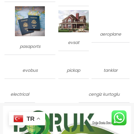
aeroplane
evsat
pasaports
evobus
pickap
tanklar
electrical
cengiz kurtoglu