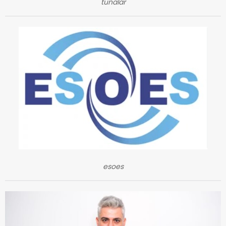
tunalar
esoes