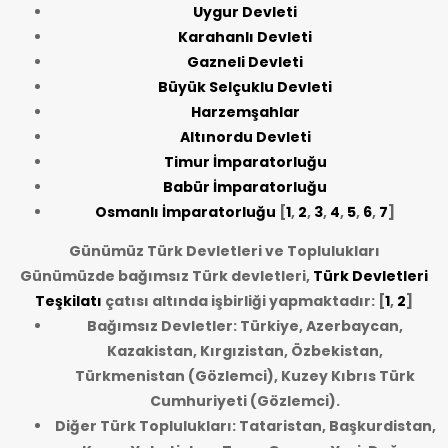
Uygur Devleti
Karahanlı Devleti
Gazneli Devleti
Büyük Selçuklu Devleti
Harzemşahlar
Altınordu Devleti
Timur İmparatorluğu
Babür İmparatorluğu
Osmanlı İmparatorluğu
[
1
,
2
,
3
,
4
,
5
,
6
,
7
]
Günümüz Türk Devletleri ve Toplulukları
Günümüzde bağımsız Türk devletleri,
Türk Devletleri
Teşkilatı
çatısı altında işbirliği yapmaktadır: [
1
,
2
]
Bağımsız Devletler: Türkiye, Azerbaycan,
Kazakistan, Kırgızistan, Özbekistan,
Türkmenistan (Gözlemci), Kuzey Kıbrıs Türk
Cumhuriyeti (Gözlemci).
Diğer Türk Toplulukları: Tataristan, Başkurdistan,