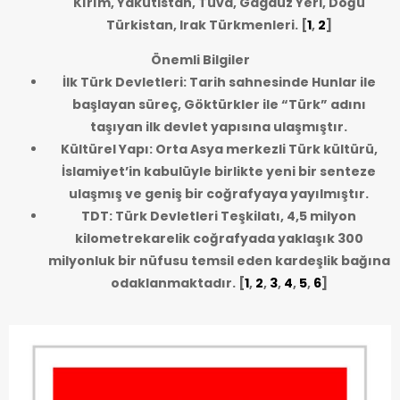
Kırım, Yakutistan, Tuva, Gagauz Yeri, Doğu
Türkistan, Irak Türkmenleri.
[
1
,
2
]
Önemli Bilgiler
İlk Türk Devletleri: Tarih sahnesinde Hunlar ile
başlayan süreç, Göktürkler ile “Türk” adını
taşıyan ilk devlet yapısına ulaşmıştır.
Kültürel Yapı: Orta Asya merkezli Türk kültürü,
İslamiyet’in kabulüyle birlikte yeni bir senteze
ulaşmış ve geniş bir coğrafyaya yayılmıştır.
TDT: Türk Devletleri Teşkilatı, 4,5 milyon
kilometrekarelik coğrafyada yaklaşık 300
milyonluk bir nüfusu temsil eden kardeşlik bağına
odaklanmaktadır.
[
1
,
2
,
3
,
4
,
5
,
6
]