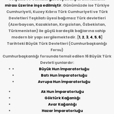
mirası üzerine inşa edilmiştir
. Günümüzde ise Türkiye
Cumhuriyeti, Kuzey Kıbrıs Türk Cumhuriyeti ve Türk
Devletleri Teşkilatı üyesi bağımsız Türk devletleri
(Azerbaycan, Kazakistan, Kırgızistan, Özbekistan,
Türkmenistan) ile güçlü kardeşlik bağlarına sahip
modern bir yapı sergilemektedir. [
1
,
2
,
3
,
4
,
5
,
6
]
Tarihteki Büyük Türk Devletleri (Cumhurbaşkanlığı
Forsu)
Cumhurbaşkanlığı forsunda temsil edilen 16 Büyük Türk
Devleti şunlardır:
Büyük Hun İmparatorluğu
Batı Hun İmparatorluğu
Avrupa Hun İmparatorluğu
Ak Hun İmparatorluğu
Göktürk Kağanlığı
Avar Kağanlığı
Hazar İmparatorluğu