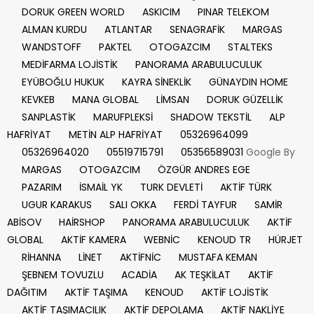
DORUK GREEN WORLD
ASKICIM
PINAR TELEKOM
ALMAN KURDU
ATLANTAR
SENAGRAFİK
MARGAS
WANDSTOFF
PAKTEL
OTOGAZCIM
STALTEKS
MEDİFARMA LOJİSTİK
PANORAMA ARABULUCULUK
EYÜBOĞLU HUKUK
KAYRA SİNEKLİK
GÜNAYDIN HOME
KEVKEB
MANA GLOBAL
LİMSAN
DORUK GÜZELLİK
SANPLASTİK
MARUFPLEKSİ
SHADOW TEKSTİL
ALP
HAFRİYAT
METİN ALP HAFRİYAT
05326964099
05326964020
05519715791
05356589031
Google By
MARGAS
OTOGAZCIM
ÖZGÜR ANDRES EGE
PAZARIM
İSMAİL YK
TURK DEVLETİ
AKTİF TÜRK
UGUR KARAKUS
SALI OKKA
FERDİ TAYFUR
SAMİR
ABİSOV
HAİRSHOP
PANORAMA ARABULUCULUK
AKTİF
GLOBAL
AKTİF KAMERA
WEBNİC
KENOUD TR
HÜRJET
RİHANNA
LİNET
AKTİFNİC
MUSTAFA KEMAN
ŞEBNEM TOVUZLU
ACADİA
AK TEŞKİLAT
AKTİF
DAĞITIM
AKTİF TAŞIMA
KENOUD
AKTİF LOJİSTİK
AKTİF TAŞIMACILIK
AKTİF DEPOLAMA
AKTİF NAKLİYE