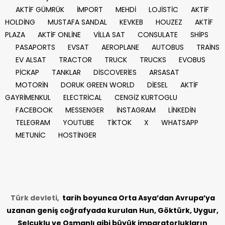
AKTİF GÜMRÜK
İMPORT
MEHDİ
LOJİSTİC
AKTİF
HOLDİNG
MUSTAFA SANDAL
KEVKEB
HOUZEZ
AKTİF
PLAZA
AKTİF ONLİNE
VİLLA SAT
CONSULATE
SHİPS
PASAPORTS
EVSAT
AEROPLANE
AUTOBUS
TRAİNS
EV ALSAT
TRACTOR
TRUCK
TRUCKS
EVOBUS
PİCKAP
TANKLAR
DİSCOVERİES
ARSASAT
MOTORİN
DORUK GREEN WORLD
DİESEL
AKTİF
GAYRİMENKUL
ELECTRİCAL
CENGİZ KURTOGLU
FACEBOOK
MESSENGER
İNSTAGRAM
LİNKEDİN
TELEGRAM
YOUTUBE
TİKTOK
X
WHATSAPP
METUNİC
HOSTİNGER
Türk devleti,
tarih
boyunca Orta Asya’dan Avrupa’ya
uzanan geniş coğrafyada kurulan Hun, Göktürk, Uygur,
Selçuklu ve Osmanlı gibi büyük imparatorlukların