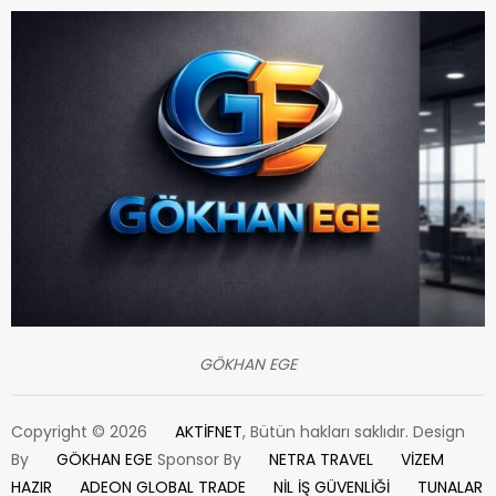
GÖKHAN EGE
Copyright © 2026
AKTİFNET
, Bütün hakları saklıdır. Design
By
GÖKHAN EGE
Sponsor By
NETRA TRAVEL
VİZEM
HAZIR
ADEON GLOBAL TRADE
NİL İŞ GÜVENLİĞİ
TUNALAR