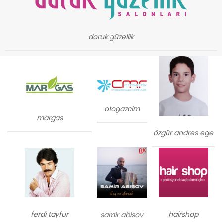
doruk güzellik
otogazcim
margas
özgür andres ege
ferdi tayfur
hairshop
samir abisov